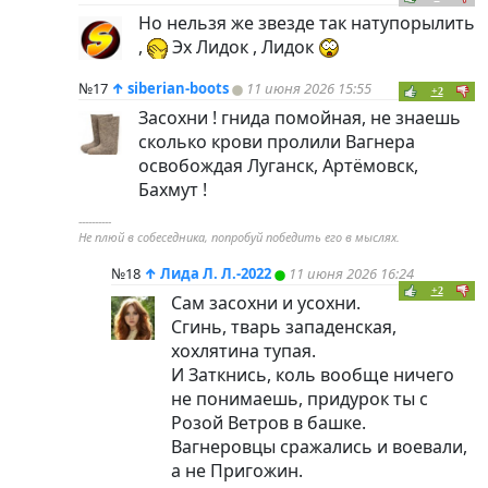
Но нельзя же звезде так натупорылить
,
Эх Лидок , Лидок
№17
↑
siberian-boots
11 июня 2026 15:55
+2
Засохни ! гнида помойная, не знаешь
сколько крови пролили Вагнера
освобождая Луганск, Артёмовск,
Бахмут !
----------
Не плюй в собеседника, попробуй победить его в мыслях.
№18
↑
Лида Л. Л.-2022
11 июня 2026 16:24
+2
Сам засохни и усохни.
Сгинь, тварь западенская,
хохлятина тупая.
И Заткнись, коль вообще ничего
не понимаешь, придурок ты с
Розой Ветров в башке.
Вагнеровцы сражались и воевали,
а не Пригожин.