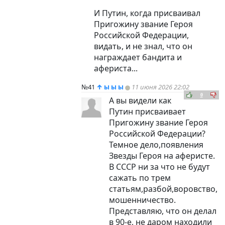
И Путин, когда присваивал
Пригожину звание Героя
Российской Федерации,
видать, и не знал, что он
награждает бандита и
афериста...
№41
↑
ы ы ы
11 июня 2026 22:02
0
А вы видели как
Путин присваивает
Пригожину звание Героя
Российской Федерации?
Темное дело,появления
Звезды Героя на аферисте.
В СССР ни за что не будут
сажать по трем
статьям,разбой,воровство,
мошенничество.
Представляю, что он делал
в 90-е, не даром находили