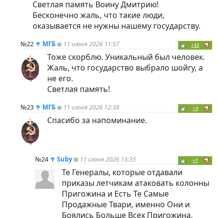
Светлая память Воину Дмитрию!
Бесконечно жаль, что такие люди,
оказывается не нужны нашему государству.
№22
↑
МГБ
11 июня 2026 11:57
+12
Тоже скорблю. Уникальный был человек.
Жаль, что государство выбрало шойгу, а
не его.
Светлая память!
№23
↑
МГБ
11 июня 2026 12:38
+3
Спасибо за напоминание.
№24
↑
Suby
11 июня 2026 13:35
+7
Те Генералы, которые отдавали
приказы летчикам атаковать колонны
Пригожина и Есть Те Самые
Продажные Твари, именно Они и
Боялись Больше Всех Пригожина,