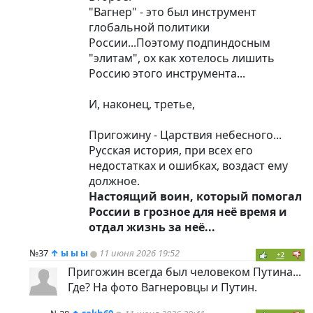
"Вагнер" - это был инструмент
глобальной политики
России...Поэтому подпиндocным
"элитам", ох как хотелось лишить
Россию этого инструмента...
И, наконец, третье,
Пригожину - Царствия небесного...
Русская история, при всех его
недостатках и ошибках, воздаст ему
должное.
Настоящий воин, который помогал
России в грозное для неё время и
отдал жизнь за неё...
№37
↑
ы ы ы
11 июня 2026 19:52
+2
Пригожин всегда был человеком Путина...
Где? На фото Вагнеровцы и Путин.