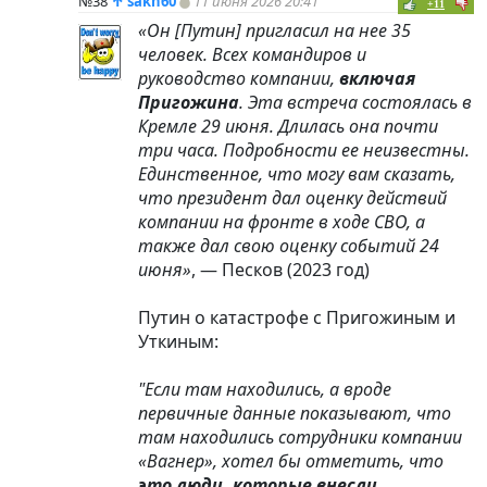
№38
↑
sakh60
11 июня 2026 20:41
+11
«Он [Путин] пригласил на нее 35
человек. Всех командиров и
руководство компании,
включая
Пригожина
. Эта встреча состоялась в
Кремле 29 июня. Длилась она почти
три часа. Подробности ее неизвестны.
Единственное, что могу вам сказать,
что президент дал оценку действий
компании на фронте в ходе СВО, а
также дал свою оценку событий 24
июня»
, — Песков (2023 год)
Путин о катастрофе с Пригожиным и
Уткиным:
"Если там находились, а вроде
первичные данные показывают, что
там находились сотрудники компании
«Вагнер», хотел бы отметить, что
это люди, которые внесли