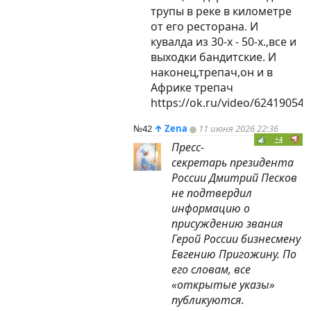
трупы в реке в километре
от его ресторана. И
кувалда из 30-х - 50-х.,все и
выходки бандитские. И
наконец,трепач,он и в
Африке трепач
https://ok.ru/video/62419054
№42
↑
Zena
11 июня 2026 22:36
+4
Пресс-
секретарь президента
России Дмитрий Песков
не подтвердил
информацию о
присуждению звания
Герой России бизнесмену
Евгению Пригожину. По
его словам, все
«открытые указы»
публикуются.