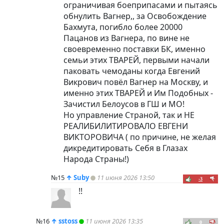
ограничивая боеприпасами и пытаясь
обнулить Вагнер,, за Освобождение
Бахмута, погибло более 20000
Пацанов из Вагнера, по вине не
своевременно поставки БК, именно
семьи этих ТВАРЕЙ, первыми начали
паковать чемоданы когда Евгений
Викрович повёл Вагнер на Москву, и
именно этих ТВАРЕЙ и Им Подобных -
Зачистил Белоусов в ГШ и МО!
Но управление Страной, так и НЕ
РЕАЛИБИЛИТИРОВАЛО ЕВГЕНИ
ВИКТОРОВИЧА ( по причине, не желая
дикредитировать Себя в Глазах
Народа Страны!)
№15
↑
Suby
11 июня 2026 13:50
-3
!!
№16
↑
sstoss
11 июня 2026 13:35
0