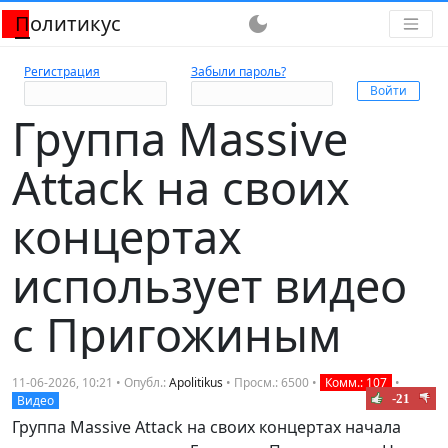
Политикус
dark_mode
Регистрация
Забыли пароль?
Группа Massive
Attack на своих
концертах
использует видео
с Пригожиным
11-06-2026, 10:21 • Опубл.:
Apolitikus
• Просм.: 6500 •
Комм.: 107
•
-21
Видео
Группа Massive Attack на своих концертах начала