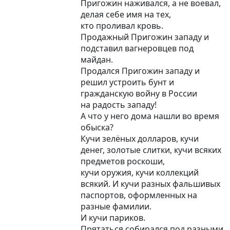
Пригожин наживался, а не воевал,
делая себе имя на тех,
кто проливал кровь.
Продажный Пригожин западу и
подставил вагнеровцев под
майдан.
Продался Пригожин западу и
решил устроить бунт и
гражданскую войну в России
на радость западу!
А что у него дома нашли во время
обыска?
Кучи зелёных долларов, кучи
денег, золотые слитки, кучи всяких
предметов роскоши,
кучи оружия, кучи коллекций
всякий. И кучи разных фальшивых
паспортов, оформленных на
разные фамилии.
И кучи париков.
Прятаться собирался под разными