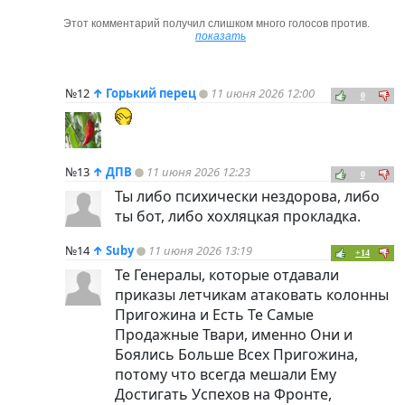
Этот комментарий получил слишком много голосов против.
показать
№12
↑
Горький перец
11 июня 2026 12:00
0
№13
↑
ДПВ
11 июня 2026 12:23
0
Ты либо психически нездорова, либо
ты бот, либо хохляцкая прокладка.
№14
↑
Suby
11 июня 2026 13:19
+14
Те Генералы, которые отдавали
приказы летчикам атаковать колонны
Пригожина и Есть Те Самые
Продажные Твари, именно Они и
Боялись Больше Всех Пригожина,
потому что всегда мешали Ему
Достигать Успехов на Фронте,