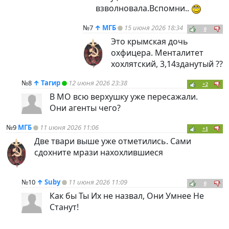
взволновала.Вспомни..
№7
↑
МГБ
15 июня 2026 18:34
0
Это крымская дочь
охфицера. Менталитет
хохлятский, 3,14зданутый ??
№8
↑
Тагир
12 июня 2026 23:38
+2
В МО всю верхушку уже пересажали.
Они агенты чего?
№9
МГБ
11 июня 2026 11:06
+1
Две твари выше уже отметились. Сами
сдохните мрази нахохлившиеся
№10
↑
Suby
11 июня 2026 11:09
0
Как бы Ты Их не назвал, Они Умнее Не
Станут!