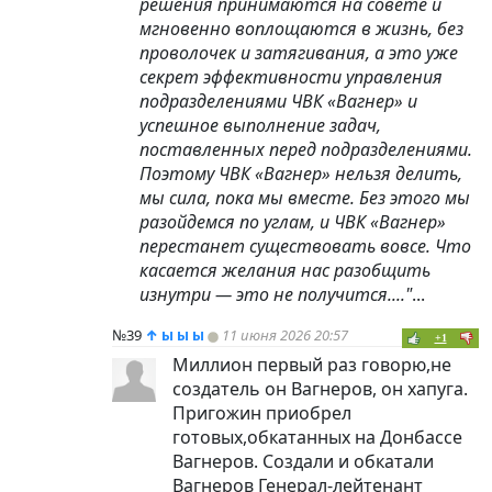
решения принимаются на совете и
мгновенно воплощаются в жизнь, без
проволочек и затягивания, а это уже
секрет эффективности управления
подразделениями ЧВК «Вагнер» и
успешное выполнение задач,
поставленных перед подразделениями.
Поэтому ЧВК «Вагнер» нельзя делить,
мы сила, пока мы вместе. Без этого мы
разойдемся по углам, и ЧВК «Вагнер»
перестанет существовать вовсе. Что
касается желания нас разобщить
изнутри — это не получится...."
...
№39
↑
ы ы ы
11 июня 2026 20:57
+1
Миллион первый раз говорю,не
создатель он Вагнеров, он хапуга.
Пригожин приобрел
готовых,обкатанных на Донбассе
Вагнеров. Создали и обкатали
Вагнеров Генерал-лейтенант