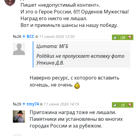
Пишет «недопустимый контент».
И это о Герое России, 6!!! Орденов Мужества!
Наград его никто не лишал.
Вот и прикиньте шансы на нашу победу.
№28
↑
ВСС
11 июня 2026 12:50
+10
Цитата: МГБ
Politikus не пропускает вставку фото
Уткина Д.В.
Наверно ресурс, с которого вставить
хочешь, не очень
№29
↑
tmy74
11 июня 2026 14:19
+9
Пригожина наград тоже не лишали.
Памятники им установлены во многих
городах России и за рубежом.
----------