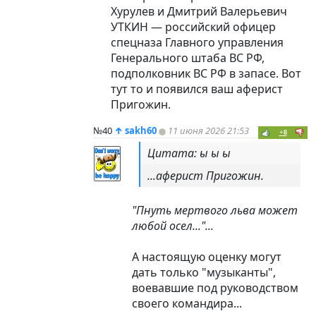
Хурулев и Дмитрий Валерьевич
УТКИН — российский офицер
спецназа Главного управления
Генерального штаба ВС РФ,
подполковник ВС РФ в запасе. Вот
тут то и появился ваш аферист
Пригожин.
№40
↑
sakh60
11 июня 2026 21:53
+8
Цитата: ы ы ы
...аферист Пригожин.
"Пнуть мертвого льва может
любой осел..."...
А настоящую оценку могут
дать только "музыканты",
воевавшие под руководством
своего командира...