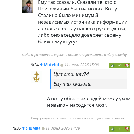
Ему так сказали. Сказали те, кто с
Пригожиным был на ножах. Вот у
Сталина было минимум 3
независимых источника информации,
а сколько есть у нашего руководства,
либо оно всецело доверяет своему
ближнему кругу?
----------
Когда игра окончена король и пешки отправляются в одну коробку.
№34
↑
Matelot
11 июня 2026 15:08
+3
Цитата: tmy74
Ему так сказали.
А вот у обычных людей между ухом
и языком находится мозг.
----------
Минусующих без комментирования дегенератами полагаю.
№35
↑
Яшмаа
11 июня 2026 14:39
+1