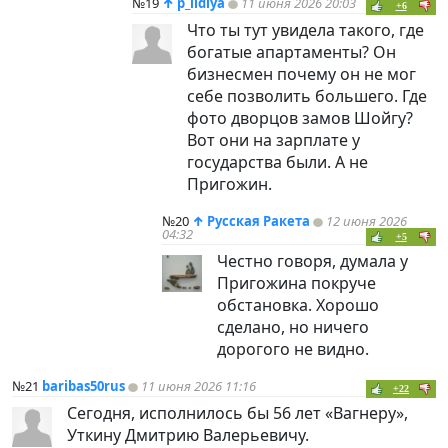
№19
↑
p_lidiya
11 июня 2026 20:03
+6
Что ты тут увидела такого, где
богатые апартаменты? Он
бизнесмен почему он не мог
себе позволить большего. Где
фото дворцов замов Шойгу?
Вот они на зарплате у
государства были. А не
Пригожин.
№20
↑
Русская Ракета
12 июня 2026
04:32
+5
Честно говоря, думала у
Пригожина покруче
обстановка. Хорошо
сделано, но ничего
дорогого не видно.
№21
baribas50rus
11 июня 2026 11:16
+22
Сегодня, исполнилось бы 56 лет «Вагнеру»,
Уткину Дмитрию Валерьевичу.