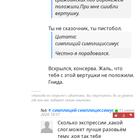
положили.При мне сшибли
вертушку.
Ты не сказочник, ты пистобол.
Цитата:
симплиций симплициссимус
Честно-я порадовался.
Вскрылся, консерва. Жаль, что
тебя с этой вертушки не положили.
Гнида.
----------
«Никогда не спорьте с идиотами. Вы опуститесь до их уровня,
где они вас задавят своим опытом».
№6
↑
симплиций симплициссимус
11 июня
2026 19:57
-1
Сколько экспрессии ,какой
слог.может лучше разовьём
тему ,коя так тебя