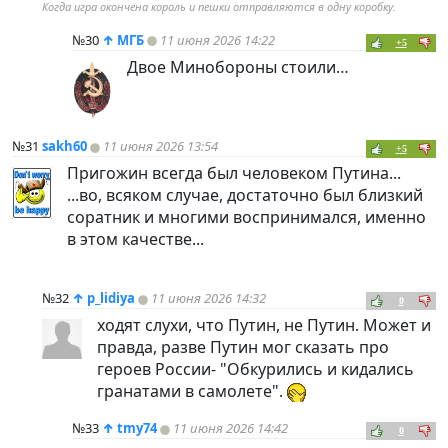
Когда игра окончена король и пешки отправляются в одну коробку.
№30
↑
МГБ
11 июня 2026 14:22
+5
Двое Минобороны стоили…
№31
sakh60
11 июня 2026 13:54
+5
Пригожин всегда был человеком Путина...
...во, всяком случае, достаточно был близкий
соратник и многими воспринимался, именно
в этом качестве...
№32
↑
p_lidiya
11 июня 2026 14:32
0
ходят слухи, что Путин, не Путин. Может и
правда, разве Путин мог сказать про
героев России- "Обкурились и кидались
гранатами в самолете".
№33
↑
tmy74
11 июня 2026 14:42
0