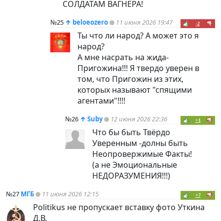
СОЛДАТАМ ВАГНЕРА!
№25
↑
beloeozero
11 июня 2026 19:47
-2
Ты что ли народ? А может это я
народ?
А мне насрать на жида-
Пригожина!!! Я твердо уверен в
том, что Пригожин из этих,
которых называют "спящими
агентами"!!!!
№26
↑
Suby
12 июня 2026 22:36
+1
Что бы быть Твёрдо
Уверенным -долны быть
Неопровержимые Факты!
(а не Эмоциональные
НЕДОРАЗУМЕНИЯ!!!)
№27
МГБ
11 июня 2026 12:15
+7
Politikus не пропускает вставку фото Уткина
Д.В.