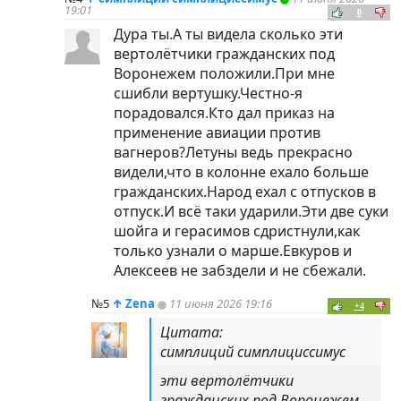
19:01
0
Дура ты.А ты видела сколько эти
вертолётчики гражданских под
Воронежем положили.При мне
сшибли вертушку.Честно-я
порадовался.Кто дал приказ на
применение авиации против
вагнеров?Летуны ведь прекрасно
видели,что в колонне ехало больше
гражданских.Народ ехал с отпусков в
отпуск.И всё таки ударили.Эти две суки
шойга и герасимов сдристнули,как
только узнали о марше.Евкуров и
Алексеев не забздели и не сбежали.
№5
↑
Zena
11 июня 2026 19:16
+4
Цитата:
симплиций симплициссимус
эти вертолётчики
гражданских под Воронежем