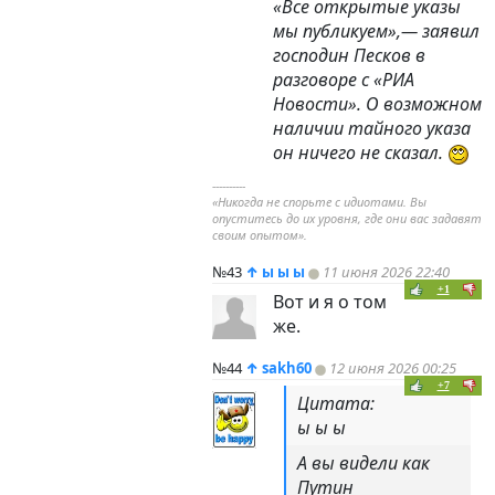
«Все открытые указы
мы публикуем»,— заявил
господин Песков в
разговоре с «РИА
Новости». О возможном
наличии тайного указа
он ничего не сказал.
----------
«Никогда не спорьте с идиотами. Вы
опуститесь до их уровня, где они вас задавят
своим опытом».
№43
↑
ы ы ы
11 июня 2026 22:40
+1
Вот и я о том
же.
№44
↑
sakh60
12 июня 2026 00:25
+7
Цитата:
ы ы ы
А вы видели как
Путин