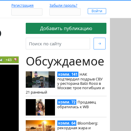
Регистрация
Забыли пароль?
о
Добавить публикацию
→
Обсуждаемое
+43
комм. 141
НАК
подтвердил подрыв СВУ
у ресторана Balzi Rossi в
Москве: трое погибших и
21 раненый
комм. 72
Продавец
обратилась к WB
комм. 64
Bloomberg:
рекордная жара и