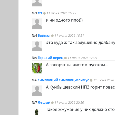
№3
ttt
11 июня 2026 16:25
и ни одного ппо)))
№4
Байкал
11 июня 2026 16:51
Это куда ж так задушевно долбану
№5
Горький перец
11 июня 2026 17:29
А говорят на чистом русском...
№6
симплиций симплициссимус
11 июня 2026 
А Куйбышевский НПЗ горит пове
№7
Леший
11 июня 2026 20:50
Такое жжужание у них должно стоя