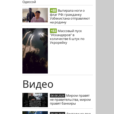
Одессой
+88
Вытирала ноги о
флаг РФ: гражданку
Узбекистана отправляют
на родину
+83
Массовый пуск
"Искандеров" в
количестве 6 штук по
Укрорейху
Видео
Миром правят
06-08-2026
не правительства, миром
правят банкиры
Достали из-под
06-08-2026