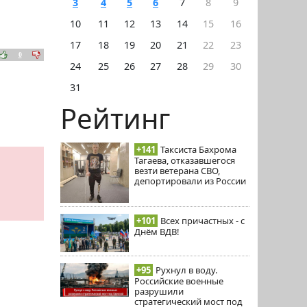
3
4
5
6
7
8
9
10
11
12
13
14
15
16
17
18
19
20
21
22
23
0
24
25
26
27
28
29
30
31
Рейтинг
+141
Таксиста Бахрома
Тагаева, отказавшегося
везти ветерана СВО,
депортировали из России
+101
Всех причастных - с
Днём ВДВ!
+95
Рухнул в воду.
Российские военные
разрушили
стратегический мост под