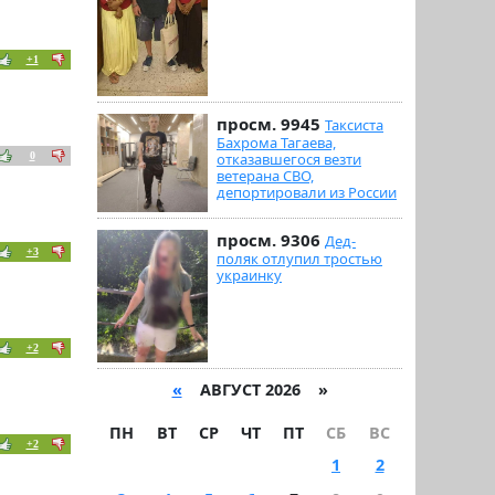
+1
просм. 9945
Таксиста
Бахрома Тагаева,
0
отказавшегося везти
ветерана СВО,
депортировали из России
просм. 9306
Дед-
+3
поляк отлупил тростью
украинку
+2
«
АВГУСТ 2026 »
ПН
ВТ
СР
ЧТ
ПТ
СБ
ВС
+2
1
2