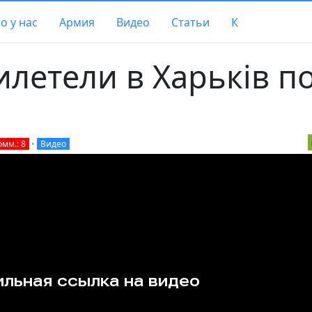
о у нас
Армия
Видео
Статьи
К
илетели в Харькiв п
омм.: 8
•
Видео