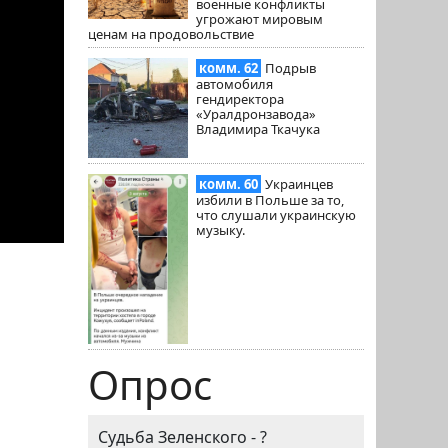
военные конфликты
угрожают мировым
ценам на продовольствие
комм. 62
Подрыв
автомобиля
гендиректора
«Уралдронзавода»
Владимира Ткачука
комм. 60
Украинцев
избили в Польше за то,
что слушали украинскую
музыку.
Опрос
Судьба Зеленского - ?