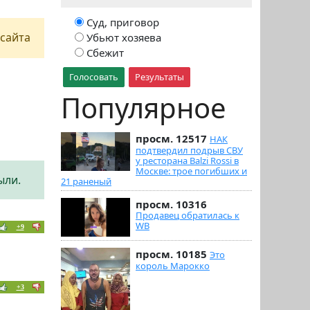
Суд, приговор
сайта
Убьют хозяева
Сбежит
Голосовать
Результаты
Популярное
просм. 12517
НАК
подтвердил подрыв СВУ
у ресторана Balzi Rossi в
Москве: трое погибших и
ыли.
21 раненый
просм. 10316
Продавец обратилась к
WB
+9
просм. 10185
Это
король Марокко
+3