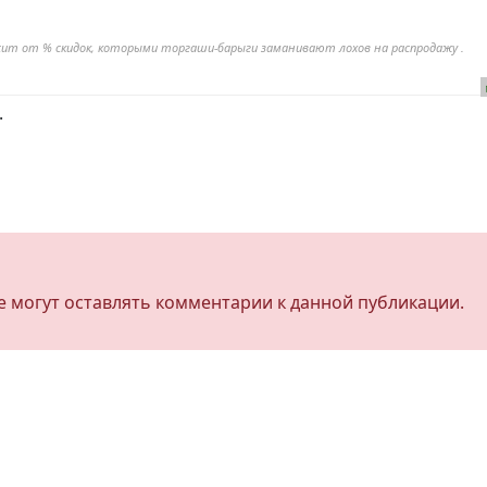
ависит от % скидок, которыми торгаши-барыги заманивают лохов на распродажу .
.
не могут оставлять комментарии к данной публикации.