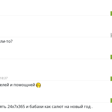
ли-то?
18:37
селей и помощней
ть 24х7х365 и бабахи как салют на новый год .