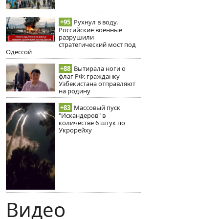
+95
Рухнул в воду.
Российские военные
разрушили
стратегический мост под
Одессой
+88
Вытирала ноги о
флаг РФ: гражданку
Узбекистана отправляют
на родину
+83
Массовый пуск
"Искандеров" в
количестве 6 штук по
Укрорейху
Видео