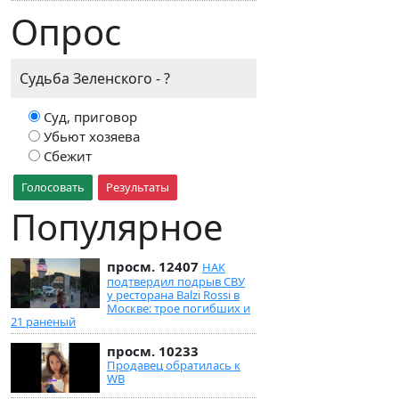
Опрос
Судьба Зеленского - ?
Суд, приговор
Убьют хозяева
Сбежит
Голосовать
Результаты
Популярное
просм. 12407
НАК
подтвердил подрыв СВУ
у ресторана Balzi Rossi в
Москве: трое погибших и
21 раненый
просм. 10233
Продавец обратилась к
WB