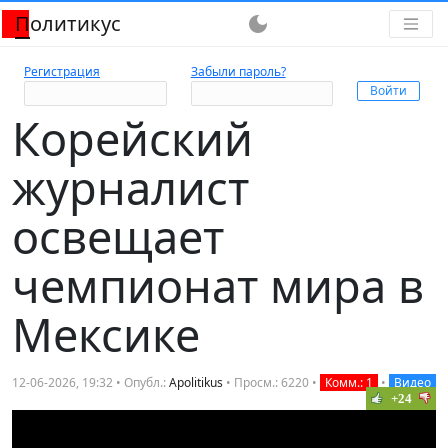
Политикус
dark_mode
Регистрация
Забыли пароль?
Корейский
журналист
освещает
чемпионат мира в
Мексике
12-06-2026, 19:32 • Опубл.:
Apolitikus
• Просм.: 6220 •
Комм.: 1
•
Видео
+24