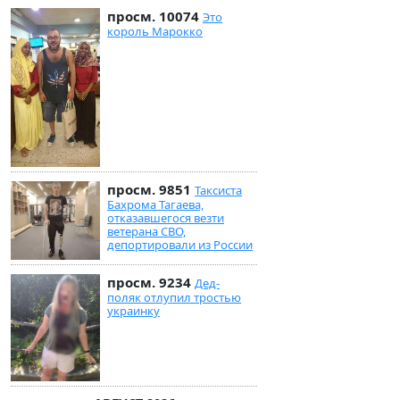
просм. 10074
Это
король Марокко
просм. 9851
Таксиста
Бахрома Тагаева,
отказавшегося везти
ветерана СВО,
депортировали из России
просм. 9234
Дед-
поляк отлупил тростью
украинку