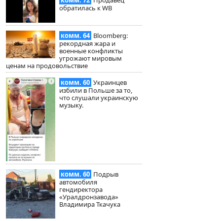
комм. 72
Продавец
обратилась к WB
комм. 64
Bloomberg:
рекордная жара и
военные конфликты
угрожают мировым
ценам на продовольствие
комм. 60
Украинцев
избили в Польше за то,
что слушали украинскую
музыку.
комм. 60
Подрыв
автомобиля
гендиректора
«Уралдронзавода»
Владимира Ткачука