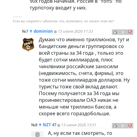
90х годов начиная. Россия в "топ5" по
турпотоку входит у них.
----------
Если вы спорите с идиотом, то, возможно, он занят тем же?
№7
↑
dominion
13 июня 2026 11:33
0
Думаю что именно триллионов, тут и
бандитские деньги группировок со
всей страны за 34 года , только это
будет сотни миллиардов, плюс
чинлвники российские заносили
(недвижимость, счета, фирмы), это
тоже сотни миллиардов долларов. Ну
туристы тоже свой вклад делают.
Посему получается за 34 года мы
проинвестировали ОАЭ никак не
меньше чем триллион баксов, а
скорее всего гораздобольше.
№8
↑
NZT 47
13 июня 2026 13:51
0
А, ну если так смотреть, то