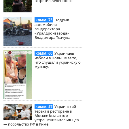
встретил Зеленского
комм. 75
Подрыв
автомобиля
гендиректора
«Уралдронзавода»
Владимира Ткачука
комм. 60
Украинцев
избили в Польше за то,
что слушали украинскую
музыку.
комм. 57
Украинский
теракт в ресторане в
Москве был актом
устрашения итальянцев
— посольство РФ в Риме