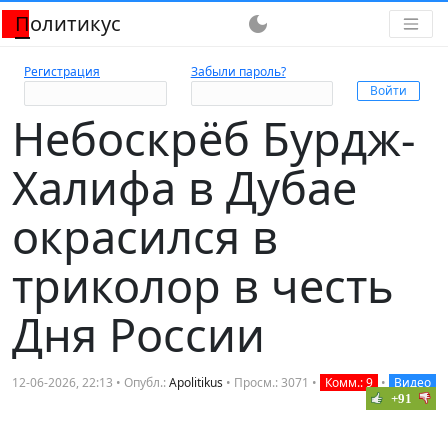
Политикус
dark_mode
Регистрация
Забыли пароль?
Небоскрёб Бурдж-
Халифа в Дубае
окрасился в
триколор в честь
Дня России
12-06-2026, 22:13 • Опубл.:
Apolitikus
• Просм.: 3071 •
Комм.: 9
•
Видео
+91