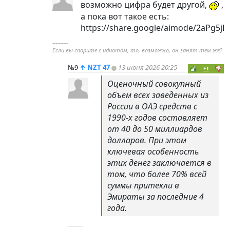
возможно цифра будет другой,
,
а пока вот такое есть:
https://share.google/aimode/2aPg5jF
----------
Если вы спорите с идиотом, то, возможно, он занят тем же?
№9
↑
NZT 47
13 июня 2026 20:25
+1
Оценочный совокупный
объем всех заведенных из
России в ОАЭ средств с
1990-х годов составляет
от 40 до 50 миллиардов
долларов. При этом
ключевая особенность
этих денег заключается в
том, что более 70% всей
суммы притекли в
Эмираты за последние 4
года.
----------