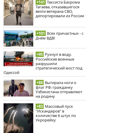
+141
Таксиста Бахрома
Тагаева, отказавшегося
везти ветерана СВО,
депортировали из России
+101
Всех причастных - с
Днём ВДВ!
+95
Рухнул в воду.
Российские военные
разрушили
стратегический мост под
Одессой
+88
Вытирала ноги о
флаг РФ: гражданку
Узбекистана отправляют
на родину
+83
Массовый пуск
"Искандеров" в
количестве 6 штук по
Укрорейху