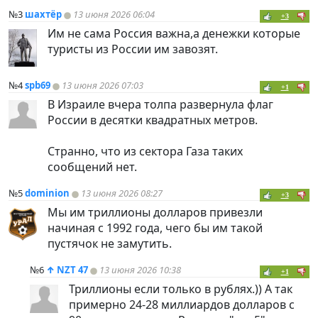
№3
шахтёр
13 июня 2026 06:04
+3
Им не сама Россия важна,а денежки которые
туристы из России им завозят.
№4
spb69
13 июня 2026 07:03
+1
В Израиле вчера толпа развернула флаг
России в десятки квадратных метров.
Странно, что из сектора Газа таких
сообщений нет.
№5
dominion
13 июня 2026 08:27
+3
Мы им триллионы долларов привезли
начиная с 1992 года, чего бы им такой
пустячок не замутить.
№6
↑
NZT 47
13 июня 2026 10:38
+1
Триллионы если только в рублях.)) А так
примерно 24-28 миллиардов долларов с