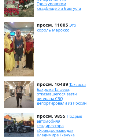
Троекуровском
кладбище 5 и 6 августа
просм. 11005
Это
король Марокко
просм. 10439
Таксиста
Бахрома Тагаева,
отказавшегося везти
ветерана СВО,
депортировали из России
просм. 9855
Подрыв
автомобиля
гендиректора
«Уралдронзавода»
Владимира Ткачука