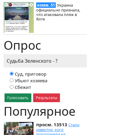
комм. 51
Украина
официально признала,
что атаковала пляж в
Ялте
Опрос
Судьба Зеленского - ?
Суд, приговор
Убьют хозяева
Сбежит
Голосовать
Результаты
Популярное
просм. 13513
Стало
известно, кого
похоронили на