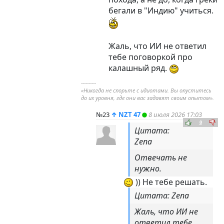
бегали в "Индию" учиться.
Жаль, что ИИ не ответил
тебе поговоркой про
калашный ряд.
----------
«Никогда не спорьте с идиотами. Вы опуститесь
до их уровня, где они вас задавят своим опытом».
№23
↑
NZT 47
8 июля 2026 17:03
0
Цитата:
Zena
Отвечать не
нужно.
)) Не тебе решать.
Цитата: Zena
Жаль, что ИИ не
ответил тебе