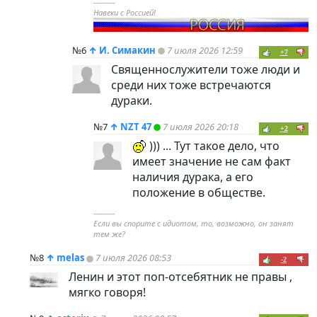
----------
Навеки с Россией!
№6
↑
И. Симакин
7 июля 2026 12:59
+7
Священнослужители тоже люди и
среди них тоже встречаются
дураки.
№7
↑
NZT 47
7 июля 2026 20:18
+2
))) ... Тут такое дело, что
имеет значение не сам факт
наличия дурака, а его
положение в обществе.
----------
Если вы спорите с идиотом, то, возможно, он занят
тем же?
№8
↑
melas
7 июля 2026 08:53
-2
Ленин и этот поп-отсебятник не правы ,
мягко говоря!