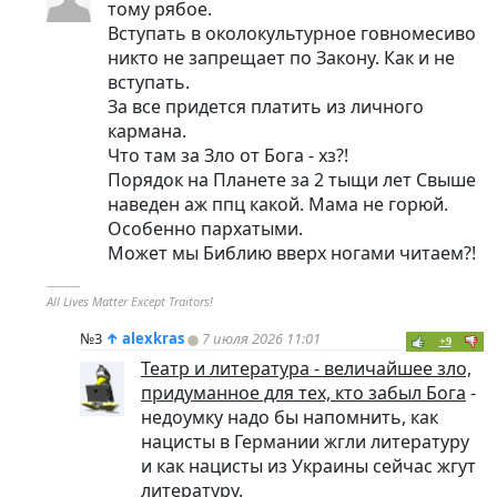
тому рябое.
Вступать в околокультурное говномесиво
никто не запрещает по Закону. Как и не
вступать.
За все придется платить из личного
кармана.
Что там за Зло от Бога - хз?!
Порядок на Планете за 2 тыщи лет Свыше
наведен аж ппц какой. Мама не горюй.
Особенно пархатыми.
Может мы Библию вверх ногами читаем?!
----------
All Lives Matter Except Traitors!
№3
↑
alexkras
7 июля 2026 11:01
+9
Театр и литература - величайшее зло,
придуманное для тех, кто забыл Бога
-
недоумку надо бы напомнить, как
нацисты в Германии жгли литературу
и как нацисты из Украины сейчас жгут
литературу.