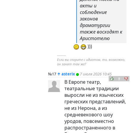
акты и
соблюдение
законов
драматургии
также восходят к
Аристотелю
)))
----------
Если вы спорите с идиотом, то, возможно,
он занят тем же?
№17
↑
asterix
7 июля 2026 10:45
0
В Европе театр,
театральные традиции
выросли не из языческих
греческих представлений,
не из Нерона, а из
средневекового шоу
уродов, повсеместно
распространенного в