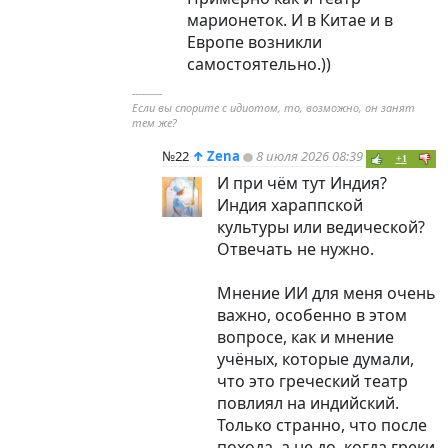
марионеток. И в Китае и в
Европе возникли
самостоятельно.))
----------
Если вы спорите с идиотом, то, возможно, он занят
тем же?
№22
↑
Zena
8 июля 2026 08:39
+1
И при чём тут Индия?
Индия хараппской
культуры или ведической?
Отвечать не нужно.
Мнение ИИ для меня очень
важно, особенно в этом
вопросе, как и мнение
учёных, которые думали,
что это греческий театр
повлиял на индийский.
Только странно, что после
похода, а не до, когда греки