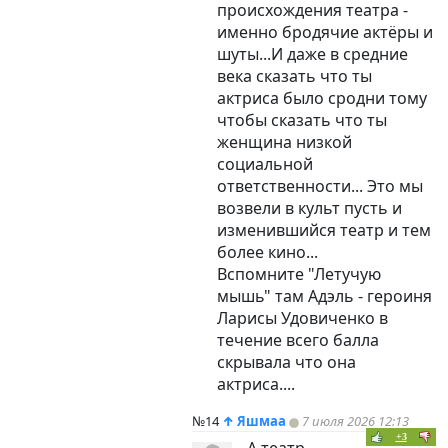
происхождения театра -
именно бродячие актёры и
шуты...И даже в средние
века сказать что ты
актриса было сродни тому
чтобы сказать что ты
женщина низкой
социальной
ответственности... Это мы
возвели в культ пусть и
изменившийся театр и тем
более кино...
Вспомните "Летучую
мышь" там Адэль - героиня
Ларисы Удовиченко в
течение всего балла
скрывала что она
актриса....
№14
↑
Яшмаа
7 июля 2026 12:13
+3