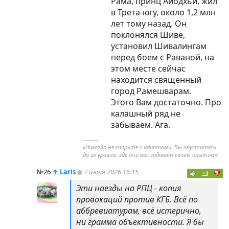
Рама, принц Айодхьи, жил
в Трета-югу, около 1,2 млн
лет тому назад. Он
поклонялся Шиве,
установил Шивалингам
перед боем с Раваной, на
этом месте сейчас
находится священный
город Рамешварам.
Этого Вам достаточно. Про
калашный ряд не
забываем. Ага.
----------
«Никогда не спорьте с идиотами. Вы опуститесь
до их уровня, где они вас задавят своим опытом».
№26
↑
Laris
7 июля 2026 16:15
+4
Эти наезды на РПЦ - копия
провокаций против КГБ. Всё по
аббревиатурам, всё истерично,
ни грамма объективности. Я бы