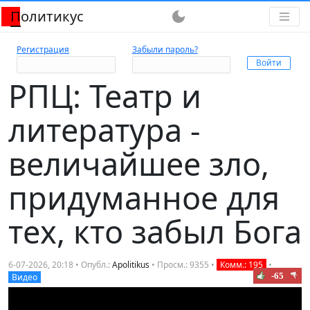
Политикус
dark_mode
Регистрация
Забыли пароль?
РПЦ: Театр и
литература -
величайшее зло,
придуманное для
тех, кто забыл Бога
6-07-2026, 20:18 • Опубл.:
Apolitikus
• Просм.: 9355 •
Комм.: 195
•
-65
Видео