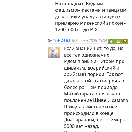
Натараджи с Ведами ,
фашизмом
кастами и танцами
до
усрачки
упаду датируется
примерно микенской эпохой -
1200–600 гг. до Р. Х.
№25
↑
Zena
8 июля 2026 15:04
+1
Если знаний нет, то да, не
всё так однозначно.
Идём в вики и читаем про
шиваизм, доарийский и
арийский период. Так вот
даже в этой статье речь о
более раннем периоде.
Махабхарата описывает
поклонение Шиве и самого
Шиву, а действие в ней
происходило в конце
Двапара-юги, т.е. примерно
5000 лет назад.