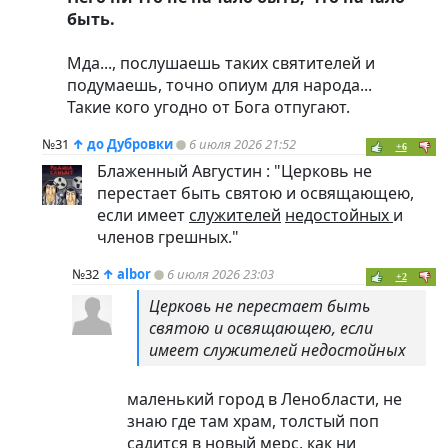
быть.
Мда..., послушаешь таких святителей и
подумаешь, точно опиум для народа...
Такие кого угодно от Бога отпугают.
№31
↑
до Дубровки
6 июля 2026 21:52
+6
Блаженный Августин : "Церковь не
перестает быть святою и освящающею,
если имеет
служителей
недостойных
и
членов грешных."
№32
↑
albor
6 июля 2026 23:03
+2
Церковь не перестает быть
святою и освящающею, если
имеет служителей недостойных
маленький город в Ленобласти, не
знаю где там храм, толстый поп
садится в новый мерс, как ни