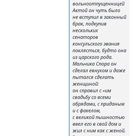
вольноотпущенницей
Актой он чуть было
не вступил в законный
брак, подкупив
нескольких
сенаторов
консульского звания
поклясться, будто она
из царского рода.
Мальчика Спора он
сделал евнухом и даже
пытался сделать
женщиной:
он справил с «им
свадьбу со всеми
обрядами, с приданым
и с факелом,
с великой пышностью
ввел его в свой дом и
жил с ним как с женой.