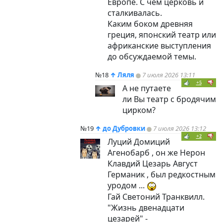
Европе. С чем церковь и
сталкивалась.
Каким боком древняя
греция, японский театр или
африканские выступления
до обсуждаемой темы.
№18
↑
Ляля
7 июля 2026 13:11
+5
А не путаете
ли Вы театр с бродячим
цирком?
№19
↑
до Дубровки
7 июля 2026 13:12
+2
Луций Домиций
Агенобарб , он же Нерон
Клавдий Цезарь Август
Германик , был редкостным
уродом ...
Гай Светоний Транквилл.
"Жизнь двенадцати
цезарей" -