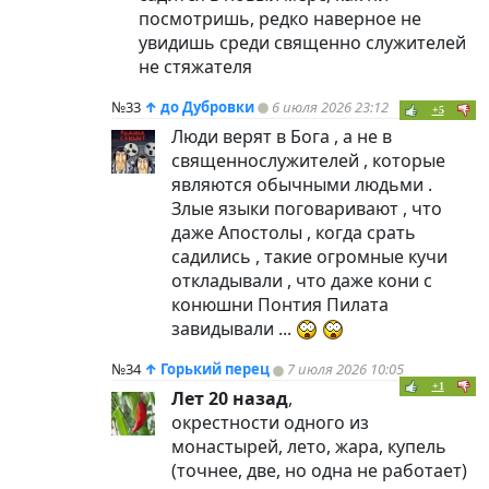
посмотришь, редко наверное не
увидишь среди священно служителей
не стяжателя
№33
↑
до Дубровки
6 июля 2026 23:12
+5
Люди верят в Бога , а не в
священнослужителей , которые
являются обычными людьми .
Злые языки поговаривают , что
даже Апостолы , когда срать
садились , такие огромные кучи
откладывали , что даже кони с
конюшни Понтия Пилата
завидывали ...
№34
↑
Горький перец
7 июля 2026 10:05
+1
Лет 20 назад
,
окрестности одного из
монастырей, лето, жара, купель
(точнее, две, но одна не работает)