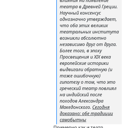
влияния на появление
театра в Древней Греции.
Научный консенсус
однозначно утверждает,
что оба этих великих
театральных института
возникли абсолютно
независимо друг от друга.
Более того, в эпоху
Просвещения и XIX века
европейские историки
выдвигали обратную (и
тоже ошибочную)
гипотезу о том, что это
греческий театр повлиял
на индийский после
походов Александра
Македонского.
Сегодня
доказано: обе традиции
самобытны
Примерно как и театр