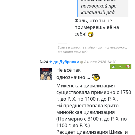
поговоркой про
калашный ряд
Жаль, что ты не
примеряешь её на
себя!
----------
Если вы спорите с идиотом, то, возможно,
он занят тем же?
№24
↑
до Дубровки
8 июля 2026 14:30
+1
Не всё так
однозначно ...
Микенская цивилизация
существовала примерно с 1750
г. до Р. Х. по 1100 г. до Р. Х .
Ей предшествовала Крито-
минойская цивилизация
(Примерно с 3100 г. до Р. Х. по
1100 г. до Р. Х.)
Расцвет цивилизация Шивы и