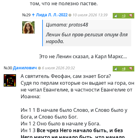
том, что не полезно пастве.
№29
↑
Лида Л. Л.-2022
10 июля 2026 13:39
+3
Цитата: protos48
Ленин был прав-религия опиум для
народа.
Это не Ленин сказал, а Карл Маркс...
№30
Данилович
6 июля 2026 20:32
+8
А святитель Феофан, сам знает Бога?
Судя по перлам которые он выдает на гора, он
не читал Евангелие, в частности Евангелие от
Иоанна:
Ин 1 1 В начале было Слово, и Слово было у
Бога, и Слово было Бог.
Ин 1 2 Оно было в начале у Бога.
Ин 1 3
Все чрез Него начало быть, и без
Него ничто не начало быть, что начало