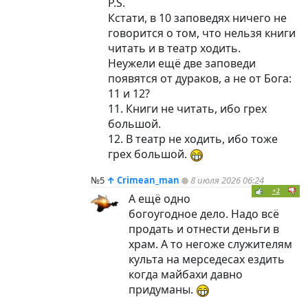
P.S.
Кстати, в 10 заповедях ничего не
говорится о том, что нельзя книги
читать и в театр ходить.
Неужели ещё две заповеди
появятся от дураков, а не от Бога:
11 и 12?
11. Книги не читать, ибо грех
большой.
12. В театр не ходить, ибо тоже
грех большой.
№5
↑
Crimean_man
8 июля 2026 06:24
+2
А ещё одно
богоугодное дело. Надо всё
продать и отнести деньги в
храм. А то негоже служителям
культа на мерседесах ездить
когда майбахи давно
придуманы.