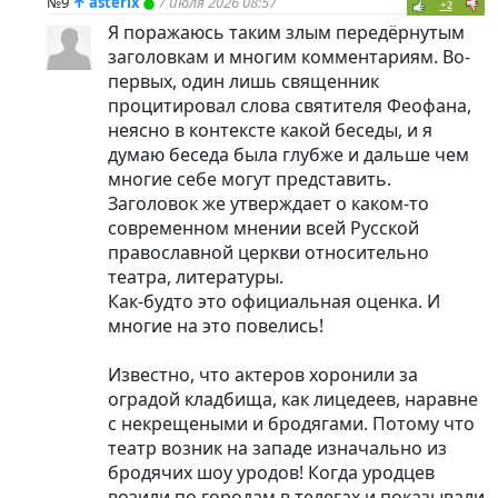
№9
↑
asterix
7 июля 2026 08:57
+2
Я поражаюсь таким злым передёрнутым
заголовкам и многим комментариям. Во-
первых, один лишь священник
процитировал слова святителя Феофана,
неясно в контексте какой беседы, и я
думаю беседа была глубже и дальше чем
многие себе могут представить.
Заголовок же утверждает о каком-то
современном мнении всей Русской
православной церкви относительно
театра, литературы.
Как-будто это официальная оценка. И
многие на это повелись!
Известно, что актеров хоронили за
оградой кладбища, как лицедеев, наравне
с некрещеными и бродягами. Потому что
театр возник на западе изначально из
бродячих шоу уродов! Когда уродцев
возили по городам в телегах и показывали