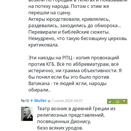
на потеху народа. Потом с этим же
перешли на сцену.
Актеры юродствовали, кривлялись,
раздевались, заходились до обморока...
Перевирали и библейские сюжеты.
Немудрено, что такую бесовщину церковь
критиковала.
Эти наезды на РПЦ - копия провокаций
против КГБ. Всё по аббревиатурам, всё
истерично, ни грамма объективности. Я
бы понял если бы это было против
Ватикана - те людей жгли, народы
обирали..
№10
↑
Muller
7 июля 2026 09:07
+5
Театр возник в древней Греции из
религиозных представлений,
посвященных Дионису,
безо всяких уродов.