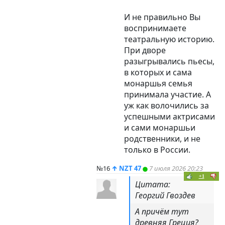
И не правильно Вы
воспринимаете
театральную историю.
При дворе
разыгрывались пьесы,
в которых и сама
монаршья семья
принимала участие. А
уж как волочились за
успешными актрисами
и сами монаршьи
родственники, и не
только в России.
№16
↑
NZT 47
7 июля 2026 20:23
+1
Цитата:
Георгий Гвоздев
А причём тут
древняя Греция?