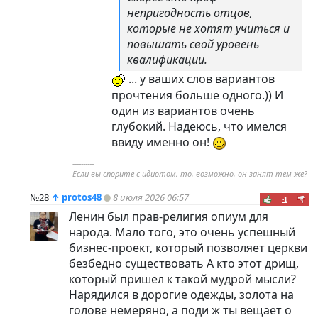
непригодность отцов,
которые не хотят учиться и
повышать свой уровень
квалификации.
... у ваших слов вариантов
прочтения больше одного.)) И
один из вариантов очень
глубокий. Надеюсь, что имелся
ввиду именно он!
----------
Если вы спорите с идиотом, то, возможно, он занят тем же?
№28
↑
protos48
8 июля 2026 06:57
-1
Ленин был прав-религия опиум для
народа. Мало того, это очень успешный
бизнес-проект, который позволяет церкви
безбедно существовать А кто этот дрищ,
который пришел к такой мудрой мысли?
Нарядился в дорогие одежды, золота на
голове немеряно, а поди ж ты вещает о