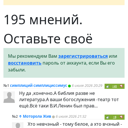
195 мнений.
Оставьте своё
Мы рекомендуем Вам
зарегистрироваться
или
восстановить
пароль от аккаунта, если Вы его
забыли.
№1
симплиций симплициссимус
6 июля 2026 20:29
+41
Ну да ,конечно.А библия разве не
литература.А ваши богослужения -театр тот
ещё.Всё таки В.И.Ленин был прав...
№2
↑
Моторола Жив
6 июля 2026 21:32
+8
Хто невчэный - тому белое, а хто вчэный -