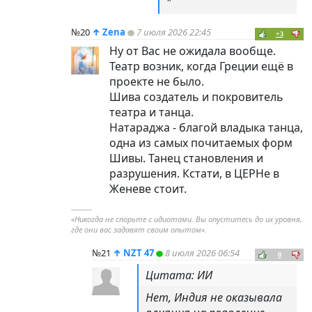
"
№20
↑
Zena
7 июля 2026 22:45
+3
Ну от Вас не ожидала вообще.
Театр возник, когда Греции ещё в
проекте не было.
Шива создатель и покровитель
театра и танца.
Натараджа - благой владыка танца,
одна из самых почитаемых форм
Шивы. Танец становления и
разрушения. Кстати, в ЦЕРНе в
Женеве стоит.
----------
«Никогда не спорьте с идиотами. Вы опуститесь до их уровня,
где они вас задавят своим опытом».
№21
↑
NZT 47
8 июля 2026 06:54
0
Цитата: ИИ
Нет, Индия не оказывала