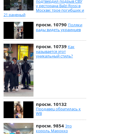
подтвердил подрыв СВУ
у ресторана Balzi Rossi в
Москве: трое погибших и
21 раненый
просм. 10790
Поляки
рады видеть украинцев
просм. 10739
Как
называется этот
уникальный стиль?
просм. 10132
Продавец обратилась к
WB
просм. 9854
Это
король Марокко