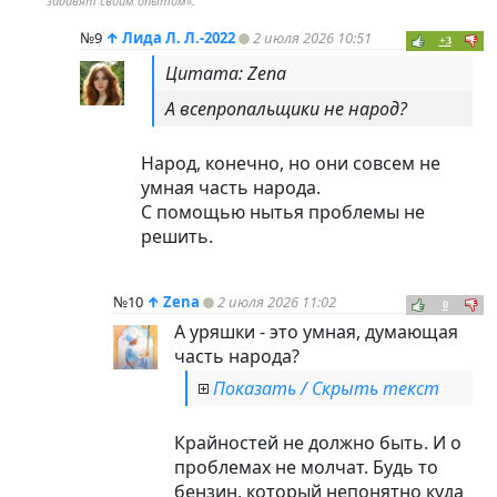
задавят своим опытом».
№9
↑
Лида Л. Л.-2022
2 июля 2026 10:51
+3
Цитата: Zena
А всепропальщики не народ?
Народ, конечно, но они совсем не
умная часть народа.
С помощью нытья проблемы не
решить.
№10
↑
Zena
2 июля 2026 11:02
0
А уряшки - это умная, думающая
часть народа?
Показать / Скрыть текст
Крайностей не должно быть. И о
проблемах не молчат. Будь то
бензин, который непонятно куда