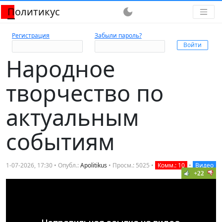
Политикус
dark_mode
Регистрация
Забыли пароль?
Народное
творчество по
актуальным
событиям
1-07-2026, 17:30 • Опубл.:
Apolitikus
• Просм.: 5025 •
Комм.: 10
•
Видео
+22