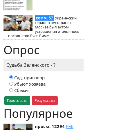
комм. 57
Украинский
теракт в ресторане в
Москве был актом
устрашения итальянцев
— посольство РФ в Риме
Опрос
Судьба Зеленского - ?
Суд, приговор
Убьют хозяева
Сбежит
Голосовать
Результаты
Популярное
просм. 12294
НАК