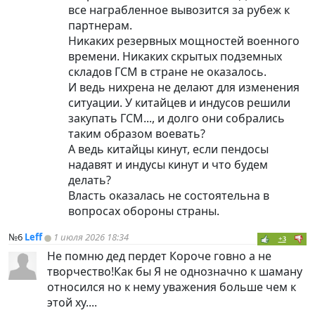
все награбленное вывозится за рубеж к
партнерам.
Никаких резервных мощностей военного
времени. Никаких скрытых подземных
складов ГСМ в стране не оказалось.
И ведь нихрена не делают для изменения
ситуации. У китайцев и индусов решили
закупать ГСМ..., и долго они собрались
таким образом воевать?
А ведь китайцы кинут, если пендосы
надавят и индусы кинут и что будем
делать?
Власть оказалась не состоятельна в
вопросах обороны страны.
№6
Leff
1 июля 2026 18:34
+3
Не помню дед пердет Короче говно а не
творчество!Как бы Я не однозначно к шаману
относился но к нему уважения больше чем к
этой ху....