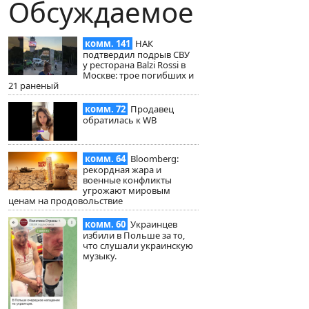
Обсуждаемое
комм. 141
НАК
подтвердил подрыв СВУ
у ресторана Balzi Rossi в
Москве: трое погибших и
21 раненый
комм. 72
Продавец
обратилась к WB
комм. 64
Bloomberg:
рекордная жара и
военные конфликты
угрожают мировым
ценам на продовольствие
комм. 60
Украинцев
избили в Польше за то,
что слушали украинскую
музыку.