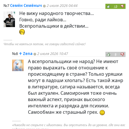
№7
Семён Семёныч
2 июля 2026 04:44
+3
Не вижу народного творчества...
Говно, ради лайков...
Всепропальщики в действии...
----------
Чтобы не каяться потом, не говори гадостей сейчас!
№8
↑
Zena
2 июля 2026 10:47
0
А всепропальщики не народ? Не имеют
право выражать своё отношение к
происходящему в стране? Только уряшки
могут в ладоши хлопать? Есть такой жанр
в литературе, сатира называется, всегда
был актуален. Самоирония тоже очень
важный аспект, признак высокого
интеллекта и разрядка для психики.
Самообман же страшный грех.
----------
«Никогда не спорьте с идиотами. Вы опуститесь до их уровня, где они вас