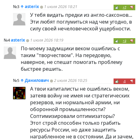
№3
↑
asterix
1 июля 2026 18:21
+7
У тебя видать предки из англо-саксонов...
Эти любят поглумиться над чем угодно, в
силу своей нечеловеческой ущербности.
№4
asterix
1 июля 2026 18:19
+2
По-моему задумщики веком ошиблись с
таким "творчеством". На передовую,
наверное, не спешат помогать проблему
быстрее решить.
№5
↑
Данилович
2 июля 2026 10:25
-1
А твои капиталисты не ошиблись веком,
затеяв войну не имея ни стратегических
резервов, ни нормальной армии, ни
оборонной промышленности?
Соптимизировали оптимизаторы?
Этот строй способен только грабить
ресурсы России, но даже защитить
награбленное не в состоянии. Да и зачем,