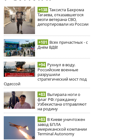
+138
Таксиста Бахрома
Тагаева, отказавшегося
везти ветерана СВО,
депортировали из России
+101
Всех причастных - с
Днём ВДВ!
+94
Рухнул в воду.
Российские военные
разрушили
стратегический мост под
Одессой
+83
Вытирала ноги о
флаг РФ: гражданку
Узбекистана отправляют
на родину
+83
В Киеве уничтожен
завод БПЛА
американской компании
Terminal Autonomy