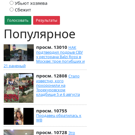
Убьют хозяева
Сбежит
Голосовать
Результаты
Популярное
просм. 13010
НАК
подтвердил подрыв СВУ
у ресторана Balzi Rossi в
Москве: трое погибших и
21 раненый
просм. 12808
Стало
известно, кого
похоронили на
Троекуровском
кладбище 5 и 6 августа
просм. 10755
Продавец обратилась к
WB
просм. 10728
Это