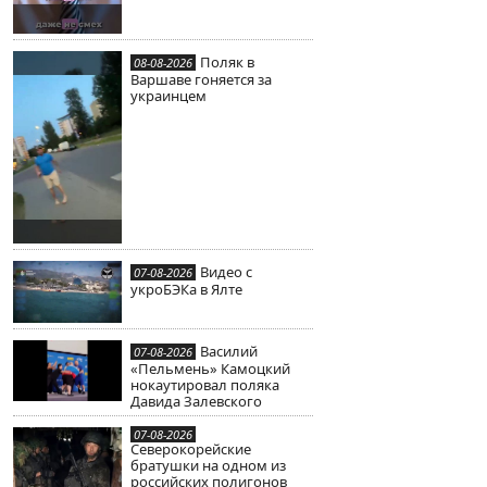
Поляк в
08-08-2026
Варшаве гоняется за
украинцем
Видео с
07-08-2026
укроБЭКа в Ялте
Василий
07-08-2026
«Пельмень» Камоцкий
нокаутировал поляка
Давида Залевского
07-08-2026
Северокорейские
братушки на одном из
российских полигонов