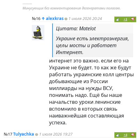
----------
Минусующих без комментирования дегенератами полагаю.
№16
↑
alexkras
1 июля 2026 20:24
+1
Цитата: Matelot
Украине есть электроэнергия,
целы мосты и работает
Интернет.
интернет это важно. если его на
Украине не будет. то как же будут
работать украинские колл центры
добывающие из России
миллиарды на нужды ВСУ,
понимать надо. Ещё бы наше
начальство уроки ленинские
вспомнило в которых связь
наиважнейшая составляющая
успеха.
№17
Tulyachka
1 июля 2026 19:27
+4