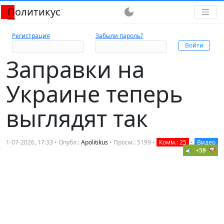
Политикус
dark_mode
Регистрация
Забыли пароль?
Заправки на
Украине теперь
выглядят так
1-07-2026, 17:33 • Опубл.:
Apolitikus
• Просм.: 5199 •
Комм.: 25
•
Видео
+59