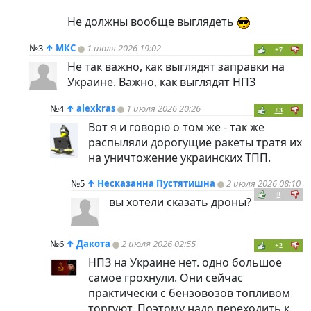
Не должны вообще выглядеть
№3
↑
МКС
1 июля 2026 19:02
+7
Не так важно, как выглядят заправки на
Украине. Важно, как выглядят НПЗ
№4
↑
alexkras
1 июля 2026 20:26
+3
Вот я и говорю о том же - так же
распыляли дорогущие ракеты тратя их
на уничтожение украинских ТПП.
№5
↑
Несказанна Пустятишна
2 июля 2026 08:10
0
вы хотели сказать дроны?
№6
↑
Дакота
2 июля 2026 02:55
+2
НПЗ на Украине нет. одно большое
самое грохнули. Они сейчас
практически с бензовозов топливом
торгуют. Поэтому надо переходить к