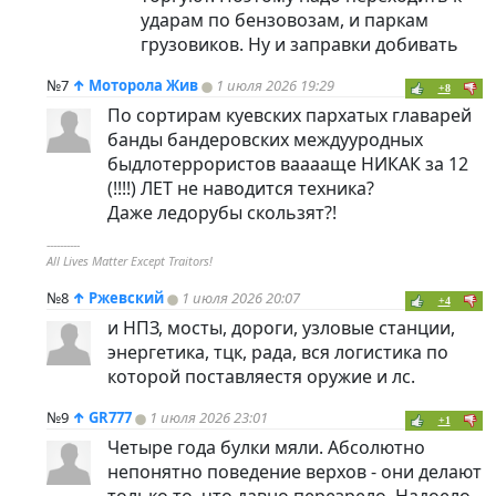
ударам по бензовозам, и паркам
грузовиков. Ну и заправки добивать
№7
↑
Моторола Жив
1 июля 2026 19:29
+8
По сортирам куевских пархатых главарей
банды бандеровских междууродных
быдлотеррористов вааааще НИКАК за 12
(!!!!) ЛЕТ не наводится техника?
Даже ледорубы скользят?!
----------
All Lives Matter Except Traitors!
№8
↑
Ржевский
1 июля 2026 20:07
+4
и НПЗ, мосты, дороги, узловые станции,
энергетика, тцк, рада, вся логистика по
которой поставляестя оружие и лс.
№9
↑
GR777
1 июля 2026 23:01
+1
Четыре года булки мяли. Абсолютно
непонятно поведение верхов - они делают