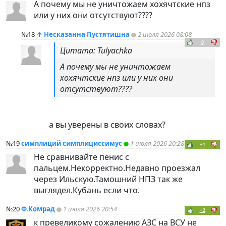
А почему мы не уничтожаем хохячтские нпз
или у них они отсутствуют????
№18
↑
Несказанна Пустятишна
2 июля 2026 08:08
0
Цитата: Tulyachka
А почему мы не уничтожаем
хохячтские нпз или у них они
отсутствуют????
а вы уверены в своих словах?
№19
симплиций симплициссимус
1 июля 2026 20:28
+1
Не сравнивайте пенис с
пальцем.Некорректно.Недавно проезжал
через Ильскую.Тамошний НПЗ так же
выглядел.Кубань если что.
№20
Ф.Комрад
1 июля 2026 20:54
+2
к превеликому сожалению АЗС на ВСУ не