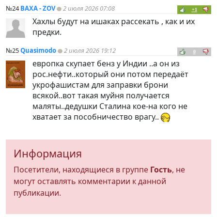
№24
ВАХА - ZOV
2 июля 2026 07:08
+1
Хахлы будут на ишаках рассекать , как и их
предки.
№25
Quasimodo
2 июля 2026 19:12
0
европка скупает бенз у Индии ..а он из
рос.нефти..который они потом передаёт
укрофашистам для заправки брони
всякой..вот такая муйня получается
маляты..дедушки Сталина кое-на кого не
хватает за пособничество врагу..
Информация
Посетители, находящиеся в группе
Гость
, не
могут оставлять комментарии к данной
публикации.