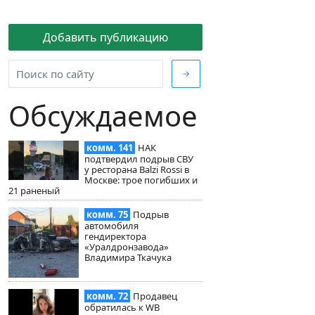
Добавить публикацию
→
Обсуждаемое
комм. 141
НАК
подтвердил подрыв СВУ
у ресторана Balzi Rossi в
Москве: трое погибших и
21 раненый
комм. 75
Подрыв
автомобиля
гендиректора
«Уралдронзавода»
Владимира Ткачука
комм. 72
Продавец
обратилась к WB