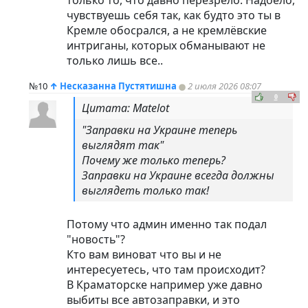
только то, что давно перезрело. Надоело,
чувствуешь себя так, как будто это ты в
Кремле обосрался, а не кремлёвские
интриганы, которых обманывают не
только лишь все..
№10
↑
Несказанна Пустятишна
2 июля 2026 08:07
0
Цитата: Matelot
"Заправки на Украине теперь
выглядят так"
Почему же только теперь?
Заправки на Украине всегда должны
выглядеть только так!
Потому что админ именно так подал
"новость"?
Кто вам виноват что вы и не
интересуетесь, что там происходит?
В Краматорске например уже давно
выбиты все автозаправки, и это