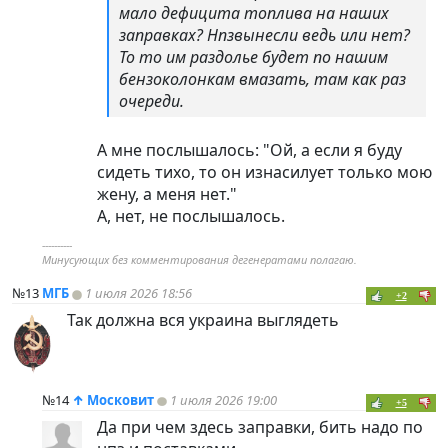
мало дефицита топлива на наших
заправках? Нпзвынесли ведь или нет?
То то им раздолье будет по нашим
бензоколонкам вмазать, там как раз
очереди.
А мне послышалось: "Ой, а если я буду
сидеть тихо, то он изнасилует только мою
жену, а меня нет."
А, нет, не послышалось.
----------
Минусующих без комментирования дегенератами полагаю.
№13
МГБ
1 июля 2026 18:56
+2
Так должна вся украина выглядеть
№14
↑
Московит
1 июля 2026 19:00
+5
Да при чем здесь заправки, бить надо по