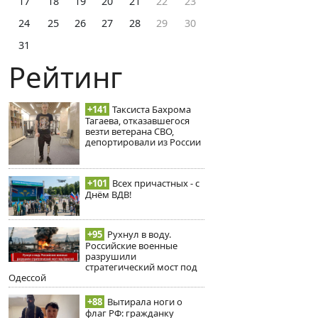
17
18
19
20
21
22
23
24
25
26
27
28
29
30
31
Рейтинг
+141
Таксиста Бахрома
Тагаева, отказавшегося
везти ветерана СВО,
депортировали из России
+101
Всех причастных - с
Днём ВДВ!
+95
Рухнул в воду.
Российские военные
разрушили
стратегический мост под
Одессой
+88
Вытирала ноги о
флаг РФ: гражданку