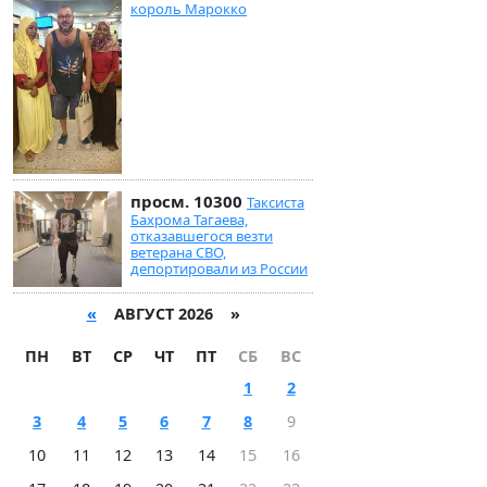
король Марокко
просм. 10300
Таксиста
Бахрома Тагаева,
отказавшегося везти
ветерана СВО,
депортировали из России
«
АВГУСТ 2026 »
ПН
ВТ
СР
ЧТ
ПТ
СБ
ВС
1
2
3
4
5
6
7
8
9
10
11
12
13
14
15
16