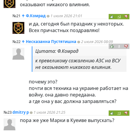
оказывают никакого влияния.
№21
↑
Ф.Комрад
1 июля 2026 21:01
+2
и да, сегодня был праздник у некоторых.
Всех причастных поздравляю!
№22
↑
Несказанна Пустятишна
2 июля 2026 08:09
0
Цитата: Ф.Комрад
к превеликому сожалению АЗС на ВСУ
не оказывают никакого влияния.
почему это?
почти вся техника на украине работает на
войну. она давно передаана.
а где она у вас должна заправляться?
№23
dmitry p
1 июля 2026 21:25
+1
пора же уже Марки в Куеиве выпускать?