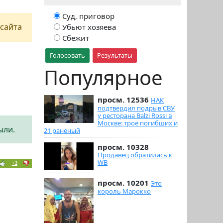
Суд, приговор
сайта
Убьют хозяева
Сбежит
Голосовать
Результаты
Популярное
просм. 12536
НАК
подтвердил подрыв СВУ
у ресторана Balzi Rossi в
Москве: трое погибших и
ыли.
21 раненый
просм. 10328
Продавец обратилась к
WB
+2
просм. 10201
Это
король Марокко