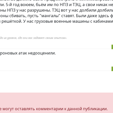
ли. 5-й год воюем, бьём им по НПЗ и ТЭЦ, а свои никак н
ы НПЗ у нас разрушены. ТЭЦ вот у нас долбили долбили
оны сбивать, пусть "мангалы" ставят. Были даже здесь ф
 решёткой. У нас грузовые военные машины с кабинами
до их уровня, где они вас задавят своим опытом».
дроновых атак недооценили.
не могут оставлять комментарии к данной публикации.