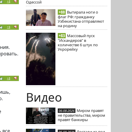
Одессой
+1
+88
Вытирала ноги о
флаг РФ: гражданку
Узбекистана отправляют
на родину
+1
+83
Массовый пуск
"Искандеров" в
количестве 6 штук по
ния.
Укрорейху
ировать.
+1
ришь,
Видео
о.
Миром правят
е
06-08-2026
не правительства, миром
правят банкиры
 все
Достали из-под
06-08-2026