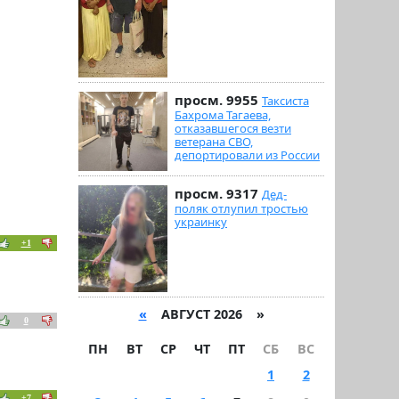
просм. 9955
Таксиста
Бахрома Тагаева,
отказавшегося везти
ветерана СВО,
депортировали из России
просм. 9317
Дед-
поляк отлупил тростью
украинку
+1
«
АВГУСТ 2026 »
0
ПН
ВТ
СР
ЧТ
ПТ
СБ
ВС
1
2
+7