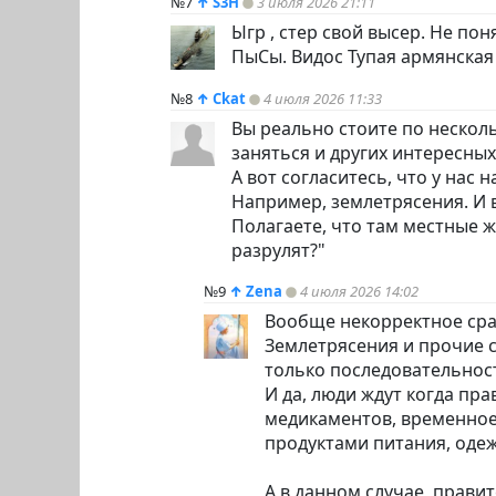
№7
↑
S3H
3 июля 2026 21:11
Ыгр , стер свой высер. Не пон
ПыСы. Видос Тупая армянская
№8
↑
Ckat
4 июля 2026 11:33
Вы реально стоите по нескол
заняться и других интересных 
А вот согласитесь, что у нас
Например, землетрясения. И в
Полагаете, что там местные ж
разрулят?"
№9
↑
Zena
4 июля 2026 14:02
Вообще некорректное сра
Землетрясения и прочие с
только последовательнос
И да, люди ждут когда пр
медикаментов, временное
продуктами питания, оде
А в данном случае, прав