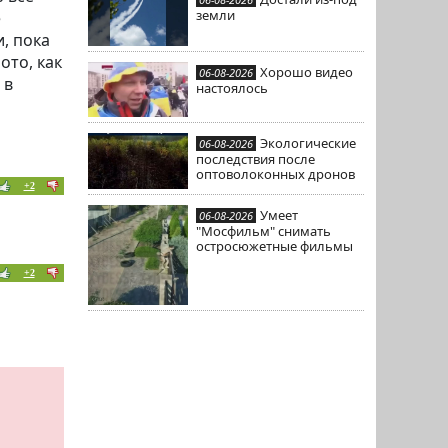
земли
е
, пока
ото, как
Хорошо видео
06-08-2026
 в
настоялось
Экологические
06-08-2026
последствия после
оптоволоконных дронов
+2
Умеет
06-08-2026
"Мосфильм" снимать
остросюжетные фильмы
+2