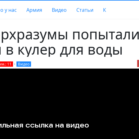
о у нас
Армия
Видео
Статьи
К
ерхразумы попытал
 в кулер для воды
мм.: 11
•
Видео