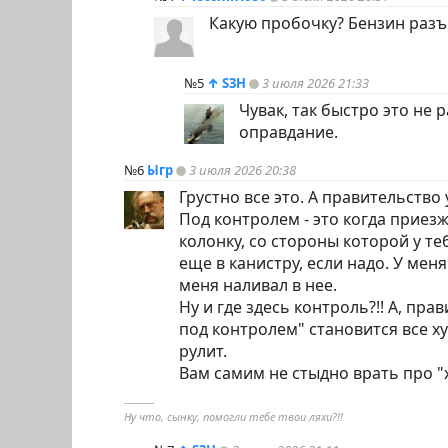
Какую пробочку? Бензин разъ
№5
↑
S3H
3 июля 2026 21:33
Чувак, так быстро это не 
оправдание.
№6
Ыгр
3 июля 2026 20:38
Грустно все это. А правительство
Под контролем - это когда приез
колонку, со стороны которой у те
еще в канистру, если надо. У мен
меня наливал в нее.
Ну и где здесь контроль?!! А, пр
под контролем" становится все х
рулит.
Вам самим не стыдно врать про "
----------
Ну что, сынку, помогли тебе твои ляхи?!!