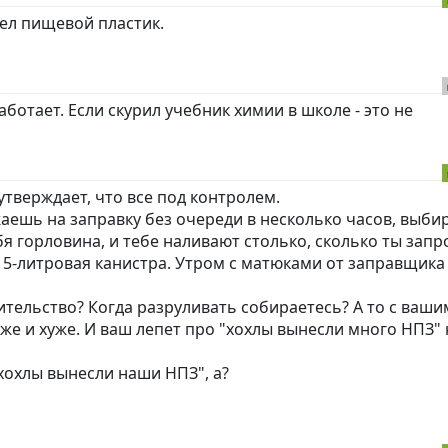
ел пищевой пластик.
работает. Если скурил учебник химии в школе - это не
 утверждает, что все под контролем.
жаешь на заправку без очереди в несколько часов, выб
бя горловина, и тебе наливают столько, сколько ты запр
я 5-литровая канистра. Утром с матюками от заправщика 
авительство? Когда разруливать собираетесь? А то с ваши
уже и хуже. И ваш лепет про "хохлы вынесли много НПЗ" 
хохлы вынесли наши НПЗ", а?