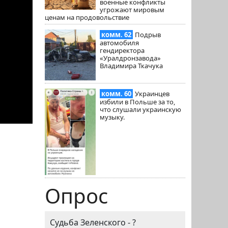
военные конфликты
угрожают мировым
ценам на продовольствие
комм. 62
Подрыв
автомобиля
гендиректора
«Уралдронзавода»
Владимира Ткачука
комм. 60
Украинцев
избили в Польше за то,
что слушали украинскую
музыку.
Опрос
Судьба Зеленского - ?