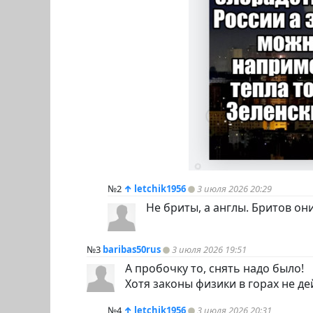
№2
↑
letchik1956
3 июля 2026 20:29
Не бриты, а англы. Бритов о
№3
baribas50rus
3 июля 2026 19:51
А пробочку то, снять надо было!
Хотя законы физики в горах не де
№4
↑
letchik1956
3 июля 2026 20:31