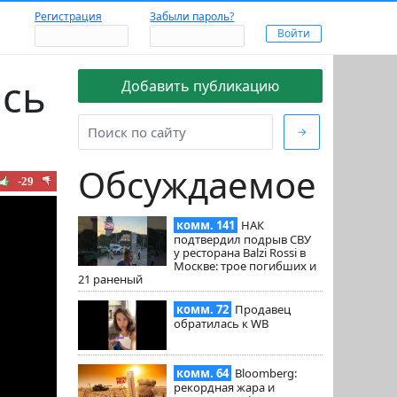
Регистрация
Забыли пароль?
ись
Добавить публикацию
→
Обсуждаемое
-29
комм. 141
НАК
подтвердил подрыв СВУ
у ресторана Balzi Rossi в
Москве: трое погибших и
21 раненый
комм. 72
Продавец
обратилась к WB
комм. 64
Bloomberg:
рекордная жара и