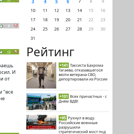
3
4
5
6
7
8
9
10
11
12
13
14
15
16
17
18
19
20
21
22
23
0
24
25
26
27
28
29
30
31
Рейтинг
+5
ираешь
+141
Таксиста Бахрома
Тагаева, отказавшегося
осил. И
везти ветерана СВО,
и от
депортировали из России
м "все
+101
Всех причастных - с
не
Днём ВДВ!
+95
Рухнул в воду.
Российские военные
разрушили
стратегический мост под