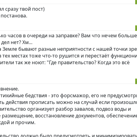
ял сразу твой пост)
 постанова.
ько часов в очереди на заправке? Вам что нечем больше
дел нет? Хм...
 на Земле бывают разные неприятности с нашей точки зре
 тех местах тоже что-то рушится и перестаёт функцион
ители так же ноют: "Где правительство? Когда это всё
внение.
тихийные бедствия - это форсмажор, его не предусмот
ть действия прописать можно на случай если произошл
авительство организует разбор завалов, подвоз воды и
 размещение, восстановление документов, обеспечени
ждой и прочим.
ительство должно было предусмотреть и минимизировать