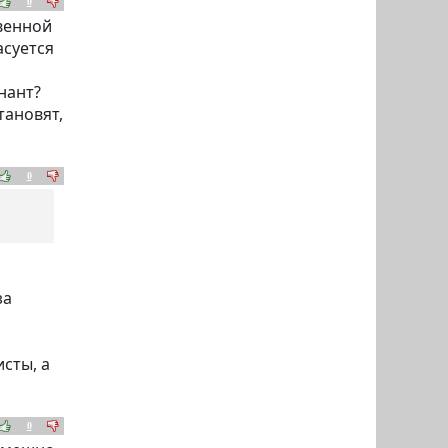
0
овенной
асуется
нант?
тановят,
0
за
сты, а
0