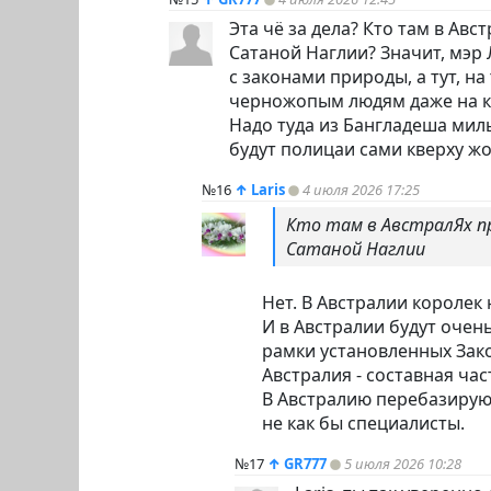
Эта чё за дела? Кто там в Авс
Сатаной Наглии? Значит, мэр 
с законами природы, а тут, на
черножопым людям даже на ко
Надо туда из Бангладеша миль
будут полицаи сами кверху жо
№16
↑
Laris
4 июля 2026 17:25
Кто там в АвстралЯх пр
Сатаной Наглии
Нет. В Австралии королек 
И в Австралии будут очен
рамки установленных Закон
Австралия - составная час
В Австралию перебазируют
не как бы специалисты.
№17
↑
GR777
5 июля 2026 10:28