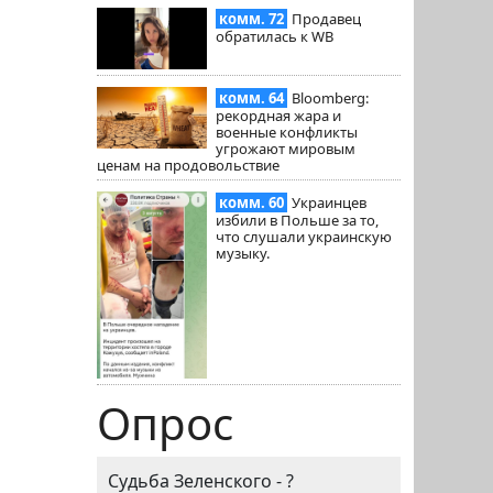
комм. 72
Продавец
обратилась к WB
комм. 64
Bloomberg:
рекордная жара и
военные конфликты
угрожают мировым
ценам на продовольствие
комм. 60
Украинцев
избили в Польше за то,
что слушали украинскую
музыку.
Опрос
Судьба Зеленского - ?