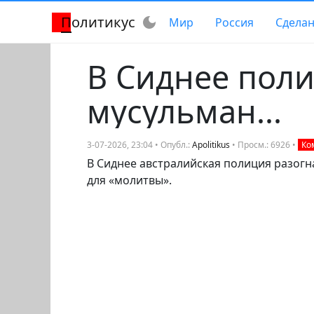
Политикус
dark_mode
Мир
Россия
Сделан
В Сиднее поли
мусульман...
3-07-2026, 23:04 • Опубл.:
Apolitikus
• Просм.: 6926 •
Ко
В Сиднее австралийская полиция разогн
для «молитвы».