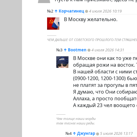
№2
↑
Корчагинец
4 июля 2026 10:19
В Москву желательно.
----------
ЧЕМ ДАЛЬШЕ ОТ СОВЕТСКОГО ПРОШЛОГО-ТЕМ СТРАШНЕЕ
№3
↑
Bootmen
4 июля 2026 14:31
В Москве они как то уже 
обращая рожи на восток. 
В нашей области с ними с
(0900-1200, 1200-1300) б
не платят за прогулы в пя
Я думаю, что Они собираю
Аллаха, а просто пообщат
А каждый 23 чел воощето
----------
Чем толще наши морды
тем теснее наши ряды.
№4
↑
Джунгар
5 июля 2026 13:17