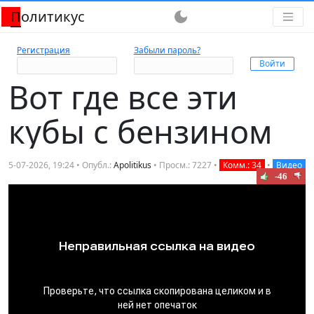
Политикус
dark_mode
Регистрация
Забыли пароль?
Вот где все эти
кубы с бензином
5-07-2026, 19:24 • Опубл.:
Apolitikus
• Просм.: 7227 •
Комм.: 34
•
Видео
-46