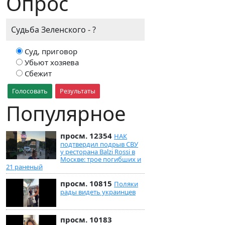
Опрос
Судьба Зеленского - ?
Суд, приговор
Убьют хозяева
Сбежит
Голосовать
Результаты
Популярное
просм. 12354
НАК
подтвердил подрыв СВУ
у ресторана Balzi Rossi в
Москве: трое погибших и
21 раненый
просм. 10815
Поляки
рады видеть украинцев
просм. 10183