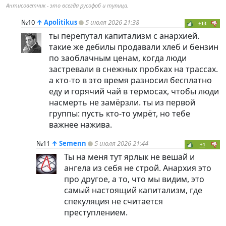
Антисоветчик - это всегда русофоб и тупица.
№10
↑
Apolitikus
5 июля 2026 21:38
+13
ты перепутал капитализм с анархией.
такие же дебилы продавали хлеб и бензин
по заоблачным ценам, когда люди
застревали в снежных пробках на трассах.
а кто-то в это время разносил бесплатно
еду и горячий чай в термосах, чтобы люди
насмерть не замёрзли. ты из первой
группы: пусть кто-то умрёт, но тебе
важнее нажива.
№11
↑
Semenn
5 июля 2026 21:44
+1
Ты на меня тут ярлык не вешай и
ангела из себя не строй. Анархия это
про другое, а то, что мы видим, это
самый настоящий капитализм, где
спекуляция не считается
преступлением.