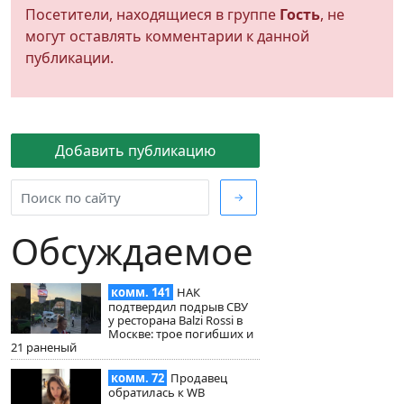
Посетители, находящиеся в группе
Гость
, не
могут оставлять комментарии к данной
публикации.
Добавить публикацию
→
Обсуждаемое
комм. 141
НАК
подтвердил подрыв СВУ
у ресторана Balzi Rossi в
Москве: трое погибших и
21 раненый
комм. 72
Продавец
обратилась к WB