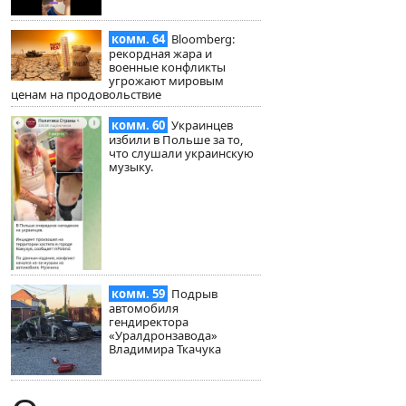
комм. 64
Bloomberg:
рекордная жара и
военные конфликты
угрожают мировым
ценам на продовольствие
комм. 60
Украинцев
избили в Польше за то,
что слушали украинскую
музыку.
комм. 59
Подрыв
автомобиля
гендиректора
«Уралдронзавода»
Владимира Ткачука