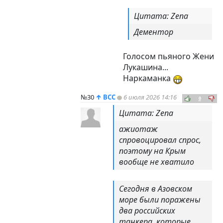
Цитата: Zena
Дементор
Голосом пьяного Жени
Лукашина...
Наркаманка
№30
↑
ВСС
6 июля 2026 14:16
0
Цитата: Zena
ажиотаж
спровоцировал спрос,
поэтому на Крым
вообще не хватило
Сегодня в Азовском
море были поражены
два российских
танкера, которые