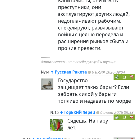
Капиталисты, они и есть
преступники, они
эксплуатируют других людей,
недоплачивают рабочим,
спекулируют, развязывают
войны с целью передела и
расширения рынков сбыта и
прочие прелести.
----------
Антисоветчик - это всегда русофоб и тупица.
№14
↑
Русская Ракета
6 июля 2026 09:04
+1
Государство
защищает таких барыг? Если
забрать силой у барыги
топливо и надавать по морде
№15
↑
Горький перец
6 июля 2026 09:33
+1
Сядешь. На пару
лет.