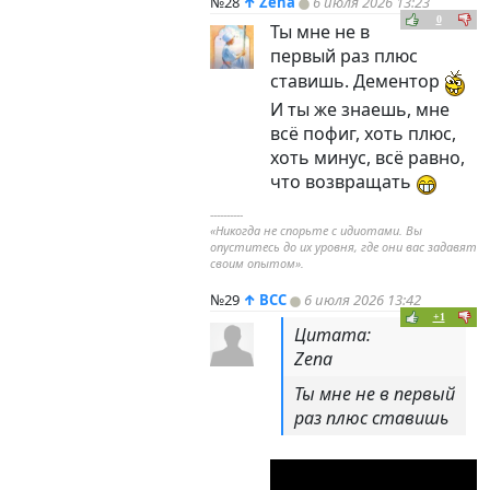
№28
↑
Zena
6 июля 2026 13:23
0
Ты мне не в
первый раз плюс
ставишь. Дементор
И ты же знаешь, мне
всё пофиг, хоть плюс,
хоть минус, всё равно,
что возвращать
----------
«Никогда не спорьте с идиотами. Вы
опуститесь до их уровня, где они вас задавят
своим опытом».
№29
↑
ВСС
6 июля 2026 13:42
+1
Цитата:
Zena
Ты мне не в первый
раз плюс ставишь