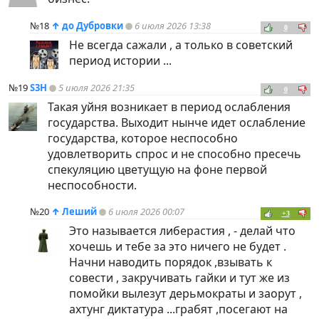
№18
↑
до Дубровки
6 июля 2026 13:38
0
Не всегда сажали , а только в советский
период истории ...
№19
S3H
5 июля 2026 21:35
0
Такая уйня возникает в период ослабления
государства. Выходит нынче идет ослабление
государства, которое неспособно
удовлетворить спрос и не способно пресечь
спекуляцию цветущую на фоне первой
неспособности.
№20
↑
Леший
6 июля 2026 00:07
+3
Это называется либерастия , - делай что
хочешь и тебе за это ничего не будет .
Начни наводить порядок ,взывать к
совести , закручивать гайки и тут же из
помойки вылезут дерьмократы и заорут ,
ахтунг диктатура ...грабят ,посегают на