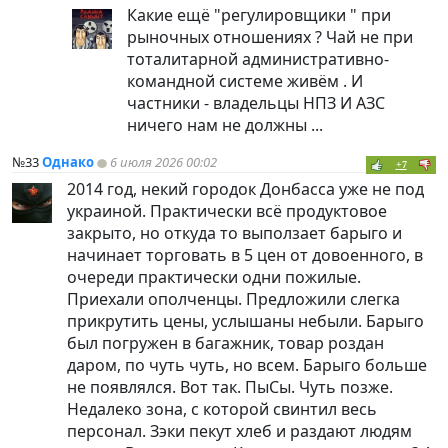
Какие ещё "регулировщики " при
рыночных отношениях ? Чай не при
тоталитарной административно-
командной системе живём . И
частники - владельцы НПЗ И АЗС
ничего нам не должны ...
№33
Однако
6 июля 2026 00:02
+7
2014 год, некий городок Донбасса уже не под
украиной. Практически всё продуктовое
закрыто, но откуда то выползает барыго и
начинает торговать в 5 цен от довоенного, в
очереди практически одни пожилые.
Приехали ополченцы. Предложили слегка
прикрутить цены, услышаны небыли. Барыго
был погружен в багажник, товар роздан
даром, по чуть чуть, но всем. Барыго больше
не появлялся. Вот так. ПыСы. Чуть позже.
Недалеко зона, с которой свинтил весь
персонал. Зэки пекут хлеб и раздают людям