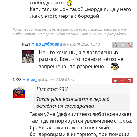
свободу рынка
Капитализм ..он такой...морда лица у него
, как у этого чёрта с бородой .
----------
Качество градуса тупизны населения , в псако-пикселях ,зависит от %
скидок, которыми торгаши-барыги заманивают лохов на распродажу .
№21
↑
до Дубровки
6 июля 2026 13:40
0
Не что хочешь , а в дозволенных
рамках . Всё , что прямо и чётко не
запрещено , то разрешено ...
№22
↑
Alex_
6 июля 2026 01:41
-1
Цитата: S3H
Такая уйня возникает в период
ослабления государства.
Такая уйня (дефицит чего либо) возникает
там, где игнорируется увеличение спроса.
Сработал ажиотаж разгоняемый
бандеровцами в интернете, при помощи