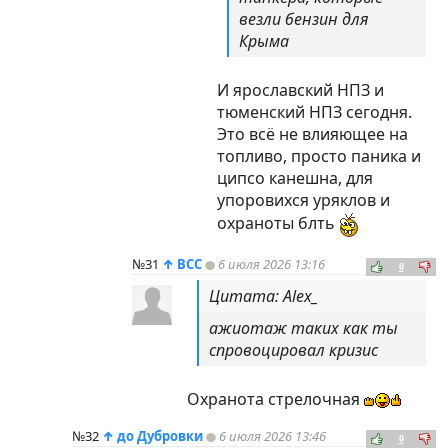
везли бензин для
Крыма
И ярославский НПЗ и
тюменский НПЗ сегодня.
Это всё не влияющее на
топливо, просто паника и
ципсо канешна, для
упоровихся уряклов и
охраноты блть
№31
↑
ВСС
6 июля 2026 13:16
0
Цитата: Alex_
ажиотаж таких как ты
спровоцировал кризис
Охранота стрелочная
№32
↑
до Дубровки
6 июля 2026 13:46
0