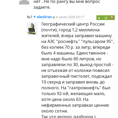
нет . Не по рангу вы мне вопрос
задаете.
№7
↑
alexkras
6 июля 2026 05:17
+2
Географический центр России
(почти), город 1,2 миллиона
жителей, вчера заправил машину
на АЗС "роснефть" "пульсаром 95",
без копеек 70 р. за литр, впереди
было 4 машины. Единственное -
мне надо было 60 литров, но
заправляли по 30, выход простой -
не отъезжая от колонки повесил
заправочный пистолет, подождал
10 секунд и заправил вновь до
полного. На "газпромнефть" был
только 92-ой, желающих мало,
хотя цена около 63. На
нефирменных заправках ценник
около сотни.
Так что вопрос разборок с