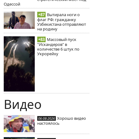
Одессой
+87
Вытирала ноги о
флаг РФ: гражданку
Узбекистана отправляют
на родину
+83
Массовый пуск
"Искандеров" в
количестве 6 штук по
Укрорейху
Видео
Хорошо видео
06-08-2026
настоялось