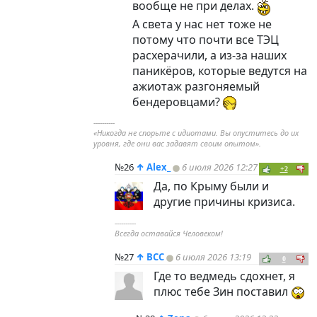
вообще не при делах.
А света у нас нет тоже не
потому что почти все ТЭЦ
расхерачили, а из-за наших
паникёров, которые ведутся на
ажиотаж разгоняемый
бендеровцами?
----------
«Никогда не спорьте с идиотами. Вы опуститесь до их
уровня, где они вас задавят своим опытом».
№26
↑
Alex_
6 июля 2026 12:27
+2
Да, по Крыму были и
другие причины кризиса.
----------
Всегда оставайся Человеком!
№27
↑
ВСС
6 июля 2026 13:19
0
Где то ведмедь сдохнет, я
плюс тебе Зин поставил