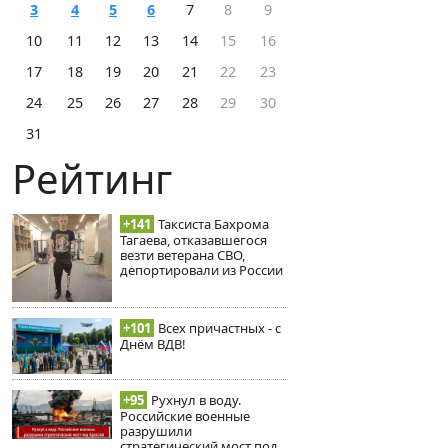
3
4
5
6
7
8
9
10
11
12
13
14
15
16
17
18
19
20
21
22
23
24
25
26
27
28
29
30
31
Рейтинг
+141
Таксиста Бахрома
Тагаева, отказавшегося
везти ветерана СВО,
депортировали из России
+101
Всех причастных - с
Днём ВДВ!
+95
Рухнул в воду.
Российские военные
разрушили
стратегический мост под