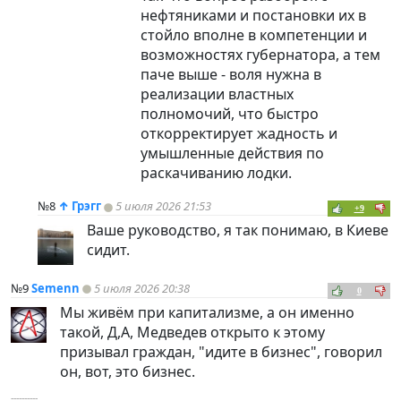
нефтяниками и постановки их в
стойло вполне в компетенции и
возможностях губернатора, а тем
паче выше - воля нужна в
реализации властных
полномочий, что быстро
откорректирует жадность и
умышленные действия по
раскачиванию лодки.
№8
↑
Грэгг
5 июля 2026 21:53
+9
Ваше руководство, я так понимаю, в Киеве
сидит.
№9
Semenn
5 июля 2026 20:38
0
Мы живём при капитализме, а он именно
такой, Д,А, Медведев открыто к этому
призывал граждан, "идите в бизнес", говорил
он, вот, это бизнес.
----------