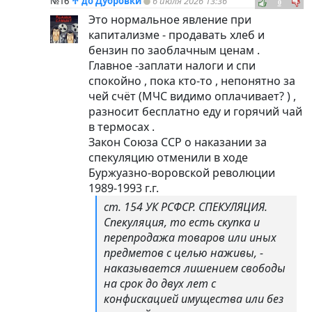
№16
↑
до Дубровки
6 июля 2026 13:36
0
Это нормальное явление при
капитализме - продавать хлеб и
бензин по заоблачным ценам .
Главное -заплати налоги и спи
спокойно , пока кто-то , непонятно за
чей счёт (МЧС видимо оплачивает? ) ,
разносит бесплатно еду и горячий чай
в термосах .
Закон Союза ССР о наказании за
спекуляцию отменили в ходе
Буржуазно-воровской революции
1989-1993 г.г.
ст. 154 УК РСФСР. СПЕКУЛЯЦИЯ.
Спекуляция, то есть скупка и
перепродажа товаров или иных
предметов с целью наживы, -
наказывается лишением свободы
на срок до двух лет с
конфискацией имущества или без