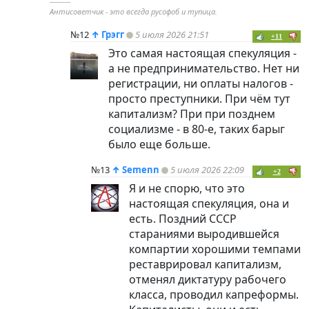
----------
Антисоветчик - это всегда русофоб и тупица.
№12
↑
Грэгг
5 июля 2026 21:51
+11
Это самая настоящая спекуляция -
а не предпринимательство. Нет ни
регистрации, ни оплаты налогов -
просто преступники. При чём тут
капитализм? При при позднем
социализме - в 80-е, таких барыг
было еще больше.
№13
↑
Semenn
5 июля 2026 22:09
+2
Я и не спорю, что это
настоящая спекуляция, она и
есть. Поздний СССР
стараниями выродившейся
компартии хорошими темпами
реставрировал капитализм,
отменял диктатуру рабочего
класса, проводил капреформы.