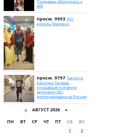
Продавец обратилась к
WB
просм. 9993
Это
король Марокко
просм. 9797
Таксиста
Бахрома Тагаева,
отказавшегося везти
ветерана СВО,
депортировали из России
«
АВГУСТ 2026 »
ПН
ВТ
СР
ЧТ
ПТ
СБ
ВС
1
2