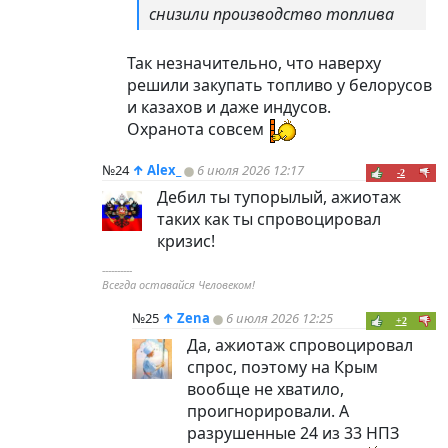
снизили производство топлива
Так незначительно, что наверху
решили закупать топливо у белорусов
и казахов и даже индусов.
Охранота совсем
№24
↑
Alex_
6 июля 2026 12:17
-2
Дебил ты тупорылый, ажиотаж
таких как ты спровоцировал
кризис!
----------
Всегда оставайся Человеком!
№25
↑
Zena
6 июля 2026 12:25
+2
Да, ажиотаж спровоцировал
спрос, поэтому на Крым
вообще не хватило,
проигнорировали. А
разрушенные 24 из 33 НПЗ