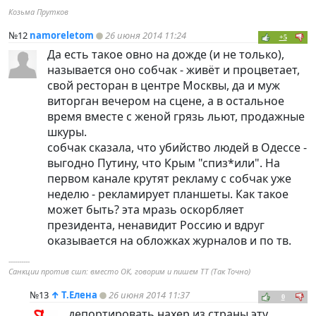
Козьма Прутков
№12
namoreletom
26 июня 2014 11:24
+5
Да есть такое овно на дожде (и не только),
называется оно собчак - живёт и процветает,
свой ресторан в центре Москвы, да и муж
виторган вечером на сцене, а в остальное
время вместе с женой грязь льют, продажные
шкуры.
собчак сказала, что убийство людей в Одессе -
выгодно Путину, что Крым "спиз*или". На
первом канале крутят рекламу с собчак уже
неделю - рекламирует планшеты. Как такое
может быть? эта мразь оскорбляет
президента, ненавидит Россию и вдруг
оказывается на обложках журналов и по тв.
----------
Санкции против сшп: вместо ОК, говорим и пишем ТТ (Так Точно)
№13
↑
Т.Елена
26 июня 2014 11:37
0
депортировать нахер из страны эту