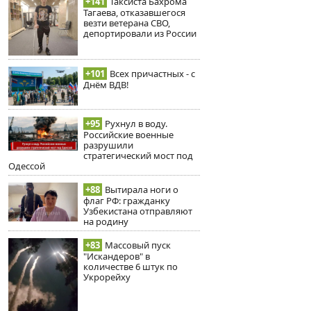
+141
Таксиста Бахрома
Тагаева, отказавшегося
везти ветерана СВО,
депортировали из России
+101
Всех причастных - с
Днём ВДВ!
+95
Рухнул в воду.
Российские военные
разрушили
стратегический мост под
Одессой
+88
Вытирала ноги о
флаг РФ: гражданку
Узбекистана отправляют
на родину
+83
Массовый пуск
"Искандеров" в
количестве 6 штук по
Укрорейху