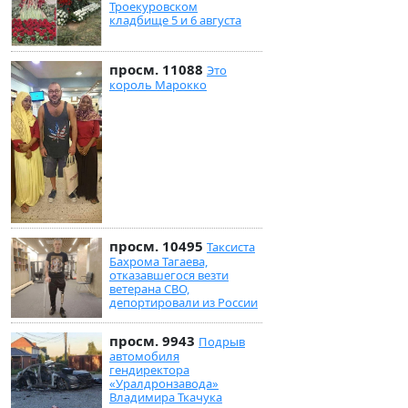
Троекуровском
кладбище 5 и 6 августа
просм. 11088
Это
король Марокко
просм. 10495
Таксиста
Бахрома Тагаева,
отказавшегося везти
ветерана СВО,
депортировали из России
просм. 9943
Подрыв
автомобиля
гендиректора
«Уралдронзавода»
Владимира Ткачука