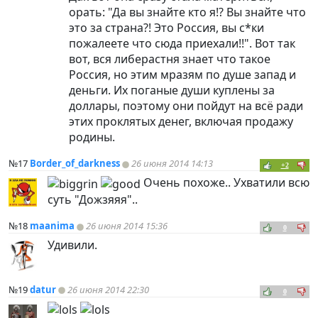
орать: "Да вы знайте кто я!? Вы знайте что
это за страна?! Это Россия, вы с*ки
пожалеете что сюда приехали!!". Вот так
вот, вся либерастня знает что такое
Россия, но этим мразям по душе запад и
деньги. Их поганые души куплены за
доллары, поэтому они пойдут на всё ради
этих проклятых денег, включая продажу
родины.
№17
Border_of_darkness
26 июня 2014 14:13
+2
Очень похоже.. Ухватили всю
суть "Дожзяяя"..
№18
maanima
26 июня 2014 15:36
0
Удивили.
№19
datur
26 июня 2014 22:30
0