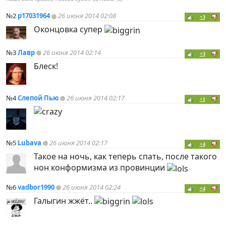
№2
p17031964
26 июня 2014 02:08
+3
Оконцовка супер
№3
Лавр
26 июня 2014 02:14
+3
Блеск!
№4
Слепой Пью
26 июня 2014 02:17
+1
№5
Lubava
26 июня 2014 02:17
+4
Такое на ночь, как теперь спать, после такого
нон конформизма из провинции
№6
vadbor1990
26 июня 2014 02:24
+4
Галыгин жжёт..