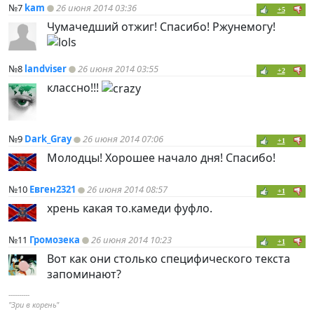
№7
kam
26 июня 2014 03:36
+5
Чумачедший отжиг! Спасибо! Ржунемогу!
№8
landviser
26 июня 2014 03:55
+2
классно!!!
№9
Dark_Gray
26 июня 2014 07:06
+1
Молодцы! Хорошее начало дня! Спасибо!
№10
Евген2321
26 июня 2014 08:57
+1
хрень какая то.камеди фуфло.
№11
Громозека
26 июня 2014 10:23
+1
Вот как они столько специфического текста
запоминают?
----------
"Зри в корень"