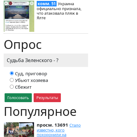
комм. 51
Украина
официально признала,
что атаковала пляж в
Ялте
Опрос
Судьба Зеленского - ?
Суд, приговор
Убьют хозяева
Сбежит
Голосовать
Результаты
Популярное
просм. 13691
Стало
известно, кого
похоронили на