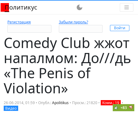
Политикус
dark_mode
Регистрация
Забыли пароль?
Comedy Club жжот
напалмом: До///дь
«The Penis of
Violation»
26-06-2014, 01:59 • Опубл.:
Apolitikus
• Просм.: 21820 •
Комм.: 19
•
+83
Видео