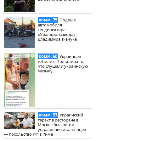
комм. 75
Подрыв
автомобиля
гендиректора
«Уралдронзавода»
Владимира Ткачука
комм. 60
Украинцев
избили в Польше за то,
что слушали украинскую
музыку.
комм. 57
Украинский
теракт в ресторане в
Москве был актом
устрашения итальянцев
— посольство РФ в Риме