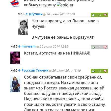
кобылу в эуропу
№14
↑
Шутник
26 июня 2014 13:09
+1
Нет не евреопу, а во Львов... или в
Чугуев.
В Чугуеве её раньше образумят.
№15
↑
mirvsem
26 июня 2014 12:35
0
Кстати, артистка из нее НИКАКАЯ!
№16
↑
Русский Танчик
26 июня 2014 13:49
+1
Собчак отрабатывает свои сребреники,
продажная шкура. На самом деле она
знает что Россия великая держава, но ей
больше по душе гнилой, гейский запад.
Над ней как то прикололись, типа арабы
похищают её, хотят увезти в свою страну.
Дак вот она сразу стала материться,