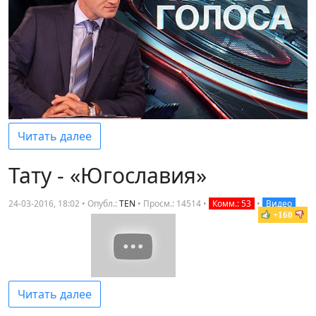
Читать далее
Тату - «Югославия»
24-03-2016, 18:02 • Опубл.:
TEN
•
Просм.: 14514
•
Комм.: 53
•
Видео
+160
Читать далее