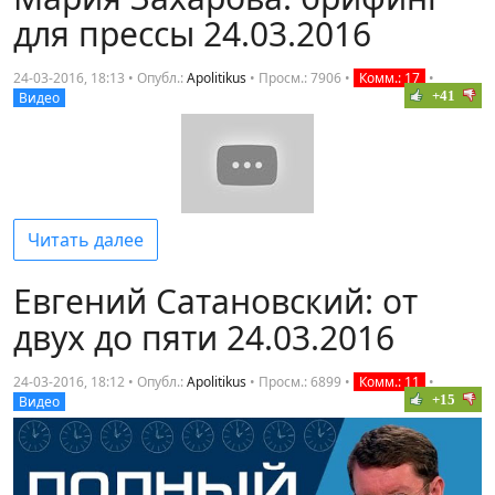
для прессы 24.03.2016
24-03-2016, 18:13 • Опубл.:
Apolitikus
•
Просм.: 7906
•
Комм.: 17
•
+41
Видео
Читать далее
Евгений Сатановский: от
двух до пяти 24.03.2016
24-03-2016, 18:12 • Опубл.:
Apolitikus
•
Просм.: 6899
•
Комм.: 11
•
+15
Видео