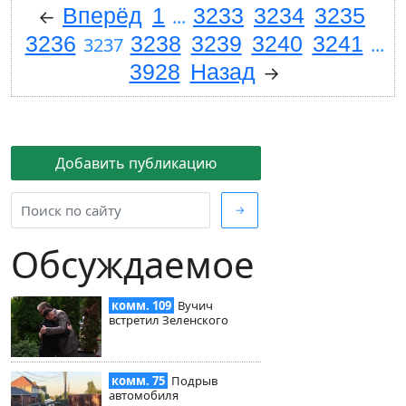
Вперёд
1
3233
3234
3235
←
...
3236
3238
3239
3240
3241
3237
...
3928
Назад
→
Добавить публикацию
→
Обсуждаемое
комм. 109
Вучич
встретил Зеленского
комм. 75
Подрыв
автомобиля