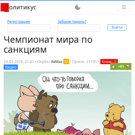
Политикус
dark_mode
Регистрация
Забыли пароль?
Чемпионат мира по
санкциям
©
24-03-2016, 21:41 • Опубл.:
AkMax
•
Просм.: 21195
•
Комм.: 5
•
+95
Видео