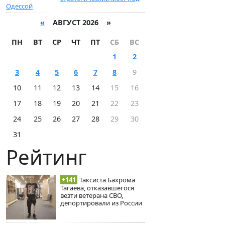
Одессой
«
АВГУСТ 2026 »
ПН
ВТ
СР
ЧТ
ПТ
СБ
ВС
1
2
3
4
5
6
7
8
9
10
11
12
13
14
15
16
17
18
19
20
21
22
23
24
25
26
27
28
29
30
31
Рейтинг
+141
Таксиста Бахрома
Тагаева, отказавшегося
везти ветерана СВО,
депортировали из России