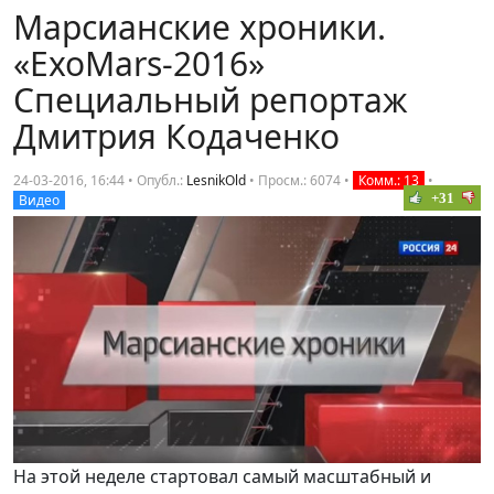
Марсианские хроники.
«ExoMars-2016»
Специальный репортаж
Дмитрия Кодаченко
24-03-2016, 16:44 • Опубл.:
LesnikOld
•
Просм.: 6074
•
Комм.: 13
•
+31
Видео
На этой неделе стартовал самый масштабный и