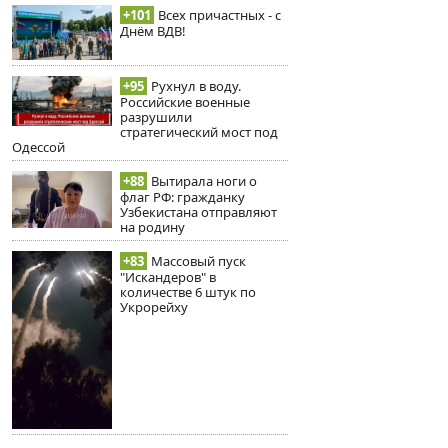
+101
Всех причастных - с
Днём ВДВ!
+95
Рухнул в воду.
Российские военные
разрушили
стратегический мост под
Одессой
+88
Вытирала ноги о
флаг РФ: гражданку
Узбекистана отправляют
на родину
+83
Массовый пуск
"Искандеров" в
количестве 6 штук по
Укрорейху