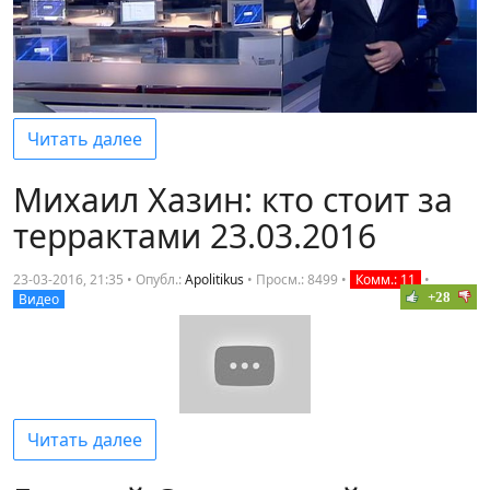
Читать далее
Михаил Хазин: кто стоит за
террактами 23.03.2016
23-03-2016, 21:35 • Опубл.:
Apolitikus
•
Просм.: 8499
•
Комм.: 11
•
+28
Видео
Читать далее