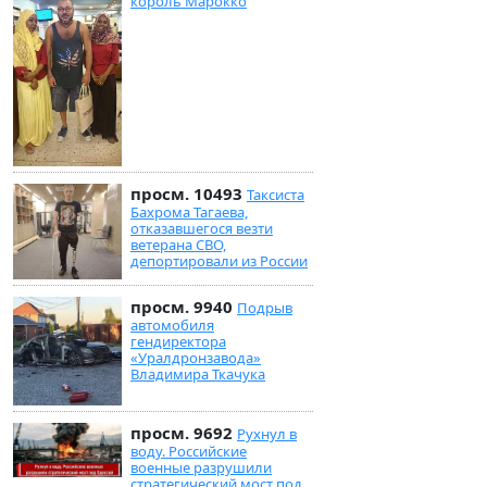
король Марокко
просм. 10493
Таксиста
Бахрома Тагаева,
отказавшегося везти
ветерана СВО,
депортировали из России
просм. 9940
Подрыв
автомобиля
гендиректора
«Уралдронзавода»
Владимира Ткачука
просм. 9692
Рухнул в
воду. Российские
военные разрушили
стратегический мост под