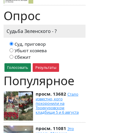
Опрос
Судьба Зеленского - ?
Суд, приговор
Убьют хозяева
Сбежит
Голосовать
Результаты
Популярное
просм. 13682
Стало
известно, кого
похоронили на
Троекуровском
кладбище 5 и 6 августа
просм. 11081
Это