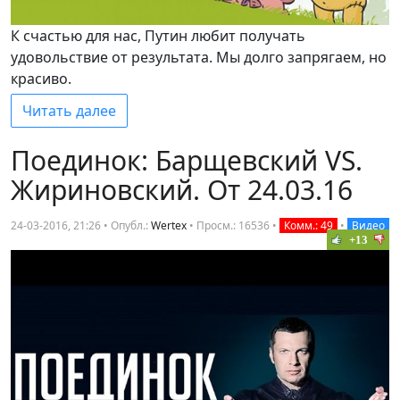
К счастью для нас, Путин любит получать
удовольствие от результата. Мы долго запрягаем, но
красиво.
Читать далее
Поединок: Барщевский VS.
Жириновский. От 24.03.16
24-03-2016, 21:26 • Опубл.:
Wertex
•
Просм.: 16536
•
Комм.: 49
•
Видео
+13