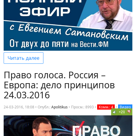
Читать далее
Право голоса. Россия –
Европа: дело принципов
24.03.2016
24-03-2016, 18:08 • Опубл.:
Apolitikus
•
Просм.: 8993
•
Комм.: 4
•
Видео
+21