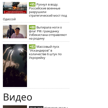
+95
Рухнул в воду.
Российские военные
разрушили
стратегический мост под
Одессой
+88
Вытирала ноги о
флаг РФ: гражданку
Узбекистана отправляют
на родину
+83
Массовый пуск
"Искандеров" в
количестве 6 штук по
Укрорейху
Видео
Навалил зрады
08-08-2026