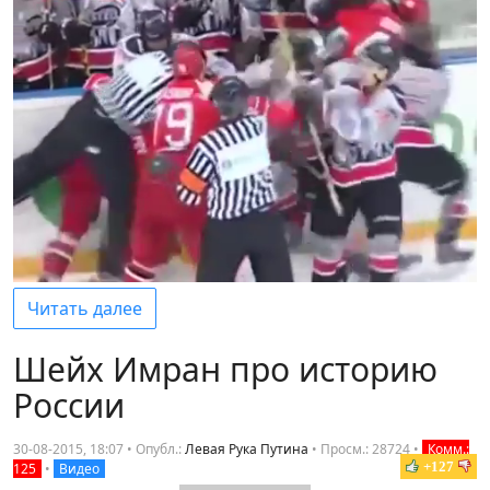
Читать далее
Шейх Имран про историю
России
30-08-2015, 18:07 • Опубл.:
Левая Рука Путина
•
Просм.: 28724
•
Комм.:
+127
125
•
Видео