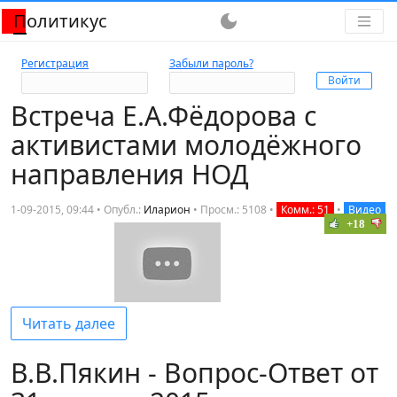
Политикус
dark_mode
Регистрация
Забыли пароль?
Встреча Е.А.Фёдорова с
активистами молодёжного
направления НОД
1-09-2015, 09:44 • Опубл.:
Иларион
•
Просм.: 5108
•
Комм.: 51
•
Видео
+18
Читать далее
В.В.Пякин - Вопрос-Ответ от