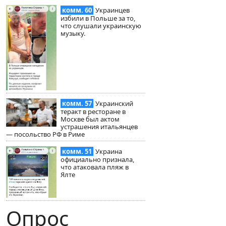
комм. 60
Украинцев
избили в Польше за то,
что слушали украинскую
музыку.
комм. 57
Украинский
теракт в ресторане в
Москве был актом
устрашения итальянцев
— посольство РФ в Риме
комм. 51
Украина
официально признала,
что атаковала пляж в
Ялте
Опрос