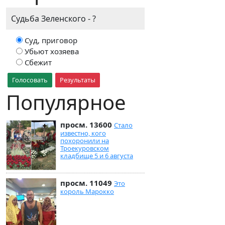
Судьба Зеленского - ?
Суд, приговор
Убьют хозяева
Сбежит
Голосовать
Результаты
Популярное
просм. 13600
Стало
известно, кого
похоронили на
Троекуровском
кладбище 5 и 6 августа
просм. 11049
Это
король Марокко