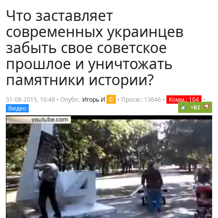
Что заставляет
современных украинцев
забыть свое советское
прошлое и уничтожать
памятники истории?
©
31-08-2015, 16:48 • Опубл.:
Игорь И
•
Просм.: 13646
•
Комм.: 104
•
+61
Видео