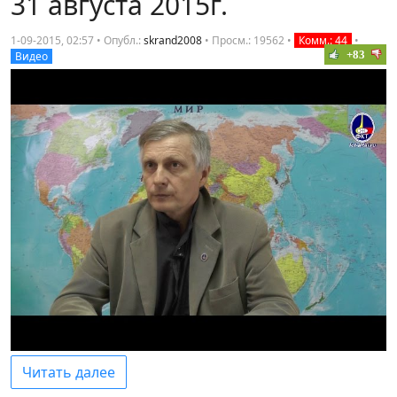
31 августа 2015г.
1-09-2015, 02:57 • Опубл.:
skrand2008
•
Просм.: 19562
•
Комм.: 44
•
+83
Видео
Читать далее