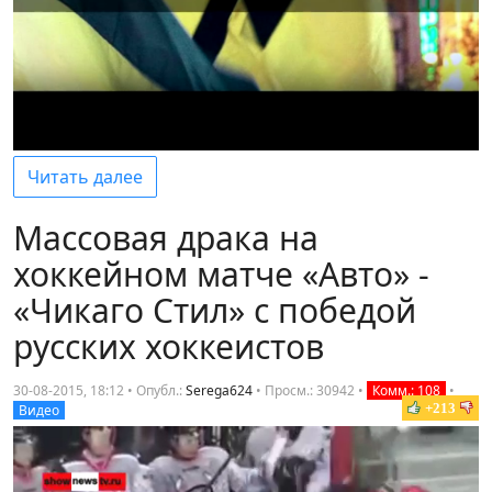
Читать далее
Массовая драка на
хоккейном матче «Авто» -
«Чикаго Стил» с победой
русских хоккеистов
30-08-2015, 18:12 • Опубл.:
Serega624
•
Просм.: 30942
•
Комм.: 108
•
+213
Видео