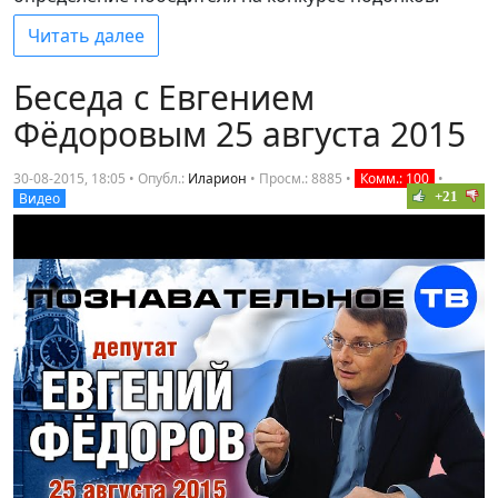
Читать далее
Беседа с Евгением
Фёдоровым 25 августа 2015
30-08-2015, 18:05 • Опубл.:
Иларион
•
Просм.: 8885
•
Комм.: 100
•
+21
Видео