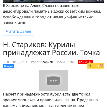
В Харькове на Аллее Славы неизвестные
демонтировали памятные доски советским воинам,
освобождавшим город от немецко-фашистских
захватчиков.
Читать далее
Н. Стариков: Курилы
принадлежат России. Точка
30-08-2015, 21:03 • Опубл.:
Иларион
•
Просм.: 13940
•
Комм.: 40
•
+198
Видео
Насчет принадлежности Курил есть две точки
зрения: японская и правильная. Наша. Предлагаю
вашему вниманию мое выступление перед