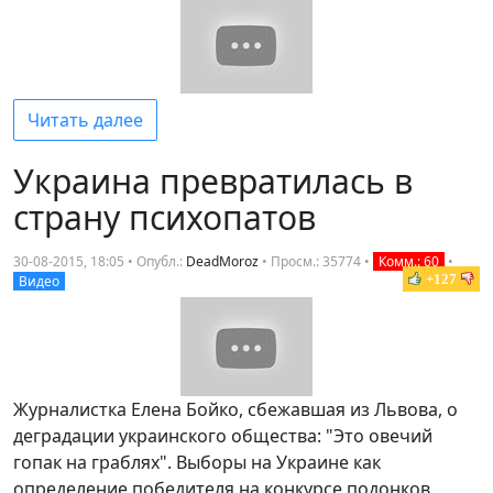
Читать далее
Украина превратилась в
страну психопатов
30-08-2015, 18:05 • Опубл.:
DeadMoroz
•
Просм.: 35774
•
Комм.: 60
•
+127
Видео
Журналистка Елена Бойко, сбежавшая из Львова, о
деградации украинского общества: "Это овечий
гопак на граблях". Выборы на Украине как
определение победителя на конкурсе подонков.