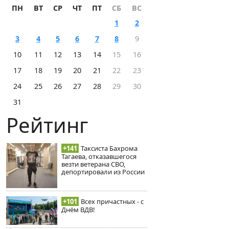
ПН
ВТ
СР
ЧТ
ПТ
СБ
ВС
1
2
3
4
5
6
7
8
9
10
11
12
13
14
15
16
17
18
19
20
21
22
23
24
25
26
27
28
29
30
31
Рейтинг
+141
Таксиста Бахрома
Тагаева, отказавшегося
везти ветерана СВО,
депортировали из России
+101
Всех причастных - с
Днём ВДВ!