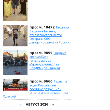
просм. 10472
Таксиста
Бахрома Тагаева,
отказавшегося везти
ветерана СВО,
депортировали из России
просм. 9899
Подрыв
автомобиля
гендиректора
«Уралдронзавода»
Владимира Ткачука
просм. 9666
Рухнул в
воду. Российские
военные разрушили
стратегический мост под
Одессой
«
АВГУСТ 2026 »