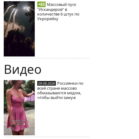
+83
Массовый пуск
"Искандеров" в
количестве 6 штук по
Укрорейху
Видео
Россиянки по
09-08-2026
всей стране массово
обмазываются медом,
чтобы выйти замуж