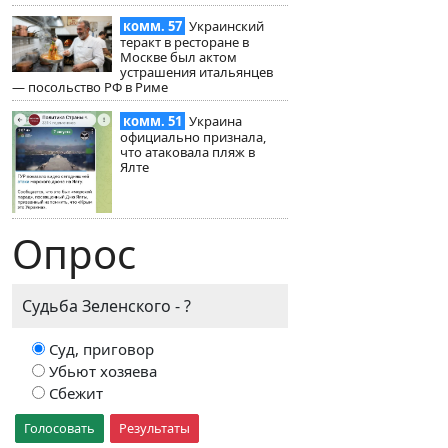
комм. 57
Украинский
теракт в ресторане в
Москве был актом
устрашения итальянцев
— посольство РФ в Риме
комм. 51
Украина
официально признала,
что атаковала пляж в
Ялте
Опрос
Судьба Зеленского - ?
Суд, приговор
Убьют хозяева
Сбежит
Голосовать
Результаты