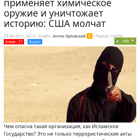
применяет химическое
оружие и уничтожает
историю: США молчат
©
23-08-2015, 14:15 • Опубл.:
Антон Орловский
•
Просм.: 10199
•
+43
Комм.: 37
•
Видео
Чем опасна такая организация, как Исламское
Государство? Это не только террористические акты