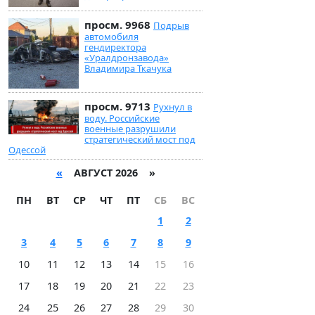
просм. 9968
Подрыв
автомобиля
гендиректора
«Уралдронзавода»
Владимира Ткачука
просм. 9713
Рухнул в
воду. Российские
военные разрушили
стратегический мост под
Одессой
«
АВГУСТ 2026 »
ПН
ВТ
СР
ЧТ
ПТ
СБ
ВС
1
2
3
4
5
6
7
8
9
10
11
12
13
14
15
16
17
18
19
20
21
22
23
24
25
26
27
28
29
30