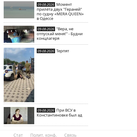
Момент
09-08-2026
прилёта двух "Гераней"
по судну «MERA QUEEN»
в Одессе
"Вера, не
09-08-2026
отпускай меня!" - Будни
концлагеря
Терпят
09-08-2026
При ВСУ в
09-08-2026
Константиновке был ад
Стат
Полит. конф.
Связь