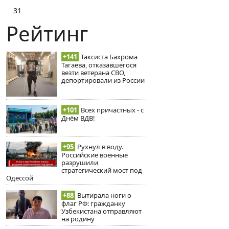
31
Рейтинг
+141
Таксиста Бахрома
Тагаева, отказавшегося
везти ветерана СВО,
депортировали из России
+101
Всех причастных - с
Днём ВДВ!
+95
Рухнул в воду.
Российские военные
разрушили
стратегический мост под
Одессой
+88
Вытирала ноги о
флаг РФ: гражданку
Узбекистана отправляют
на родину