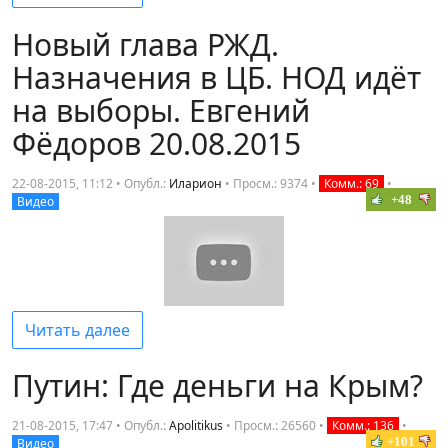
Новый глава РЖД.
Назначения в ЦБ. НОД идёт
на выборы. Евгений
Фёдоров 20.08.2015
22-08-2015, 11:12 • Опубл.:
Иларион
•
Просм.: 9374
•
Комм.: 69
•
+48
Видео
Читать далее
Путин: Где деньги на Крым?
21-08-2015, 17:47 • Опубл.:
Apolitikus
•
Просм.: 26560
•
Комм.: 136
•
+101
Видео