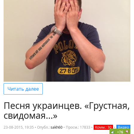
Читать далее
Песня украинцев. «Грустная,
свидомая...»
23-08-2015, 19:35 • Опубл.:
sakh60
•
Просм.: 17833
•
Комм.: 30
•
Видео
+76