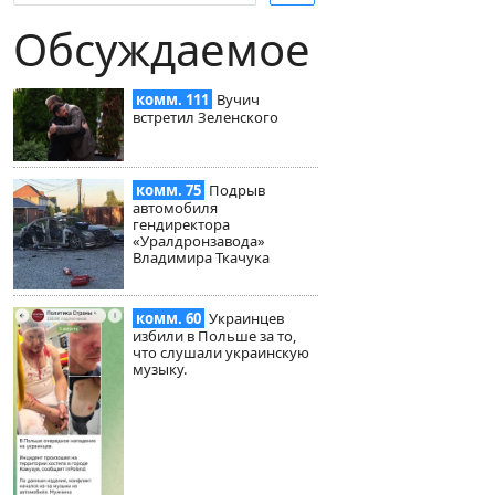
Обсуждаемое
комм. 111
Вучич
встретил Зеленского
комм. 75
Подрыв
автомобиля
гендиректора
«Уралдронзавода»
Владимира Ткачука
комм. 60
Украинцев
избили в Польше за то,
что слушали украинскую
музыку.