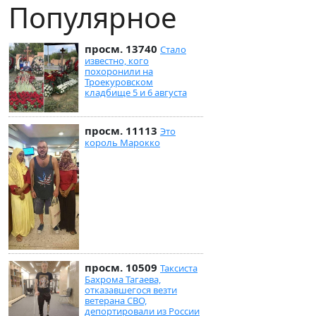
Популярное
просм. 13740
Стало
известно, кого
похоронили на
Троекуровском
кладбище 5 и 6 августа
просм. 11113
Это
король Марокко
просм. 10509
Таксиста
Бахрома Тагаева,
отказавшегося везти
ветерана СВО,
депортировали из России