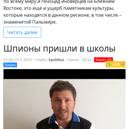
по всему миру и геноцид иноверцев на Ближнем
Востоке, это ещё и ущерб памятникам культуры,
которые находятся в данном регионе, в том числе –
знаменитой Пальмире.
Читать далее
Шпионы пришли в школы
23-08-2015, 00:01 • Опубл.:
Apolitikus
•
Просм.: 18530
•
Комм.: 59
•
+130
Видео