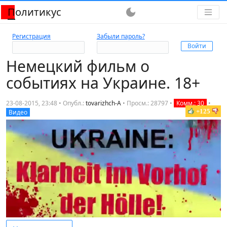
Политикус
dark_mode
Регистрация
Забыли пароль?
Немецкий фильм о
событиях на Украине. 18+
23-08-2015, 23:48 • Опубл.:
tovarizhch-A
•
Просм.: 28797
•
Комм.: 30
•
+125
Видео