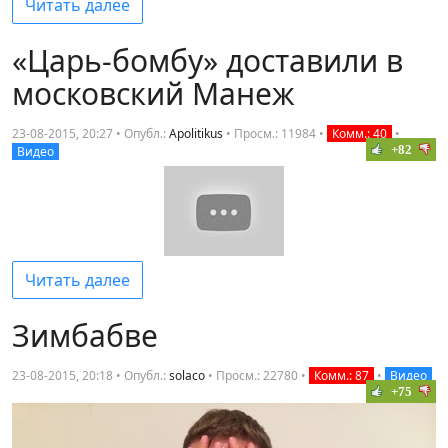
Читать далее
«Царь-бомбу» доставили в
московский Манеж
23-08-2015, 20:27 • Опубл.:
Apolitikus
•
Просм.: 11984
•
Комм.: 40
•
+82
Видео
Читать далее
Зимбабве
23-08-2015, 20:18 • Опубл.:
solaco
•
Просм.: 22780
•
Комм.: 87
•
Видео
+75