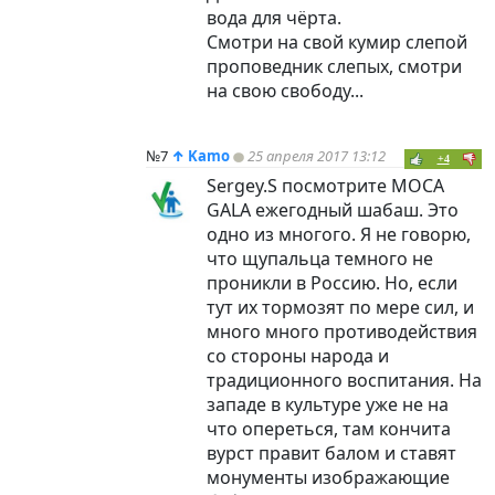
вода для чёрта.
Смотри на свой кумир слепой
проповедник слепых, смотри
на свою свободу...
№7
↑
Kamo
25 апреля 2017 13:12
+4
Sergey.S посмотрите MOCA
GALA ежегодный шабаш. Это
одно из многого. Я не говорю,
что щупальца темного не
проникли в Россию. Но, если
тут их тормозят по мере сил, и
много много противодействия
со стороны народа и
традиционного воспитания. На
западе в культуре уже не на
что опереться, там кончита
вурст правит балом и ставят
монументы изображающие