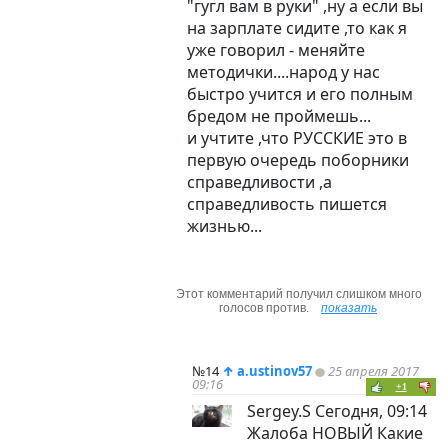
"гугл вам в руки" ,ну а если вы
на зарплате сидите ,то как я
уже говорил - меняйте
методички....народ у нас
быстро учится и его полным
бредом не проймешь...
и учтите ,что РУССКИЕ это в
первую очередь поборники
справедливости ,а
справедливость пишется
жизнью...
Этот комментарий получил слишком много
голосов против.
показать
№14
↑
a.ustinov57
25 апреля 2017
09:16
+1
Sergey.S Сегодня, 09:14
Жалоба НОВЫЙ Какие