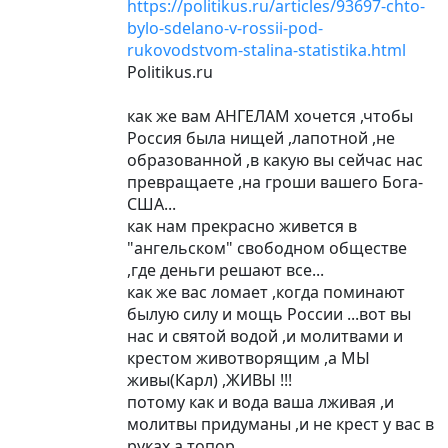
https://politikus.ru/articles/93697-chto-
bylo-sdelano-v-rossii-pod-
rukovodstvom-stalina-statistika.html
Politikus.ru
как же вам АНГЕЛАМ хочется ,чтобы
Россия была нищей ,лапотной ,не
образованной ,в какую вы сейчас нас
превращаете ,на гроши вашего Бога-
США...
как нам прекрасно живется в
"ангельском" свободном обществе
,где деньги решают все...
как же вас ломает ,когда поминают
былую силу и мощь России ...вот вы
нас и святой водой ,и молитвами и
крестом животворящим ,а МЫ
живы(Карл) ,ЖИВЫ !!!
потому как и вода ваша лживая ,и
молитвы придуманы ,и не крест у вас в
руках а топор...