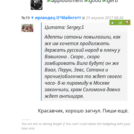
№19
↑
ирландец О^Майнготт
25 апреля 2017 08:38
+4
Цитата: Sergey.S
Адепты сатаны повылазили, как
же им хочется продолжать
держать русский народ в плену у
Вавилона . Скоро , скоро
зомбировать Вила будут( он же
Ваал, Перун, Зевс, Сатана и
прочие)оболочка то ждет своего
часа- 8-ю пирамиду в Москве
закончили, храм Соломона давно
ждет антицаря.
Красавчик, хорошо загнул. Пиши ещё.
----------
You are not so daring knight if You can't crush down the hedgehog with your
bare arse