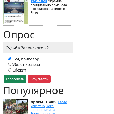
комм. 51
Украина
официально признала,
что атаковала пляж в
Ялте
Опрос
Судьба Зеленского - ?
Суд, приговор
Убьют хозяева
Сбежит
Голосовать
Результаты
Популярное
просм. 13469
Стало
известно, кого
похоронили на
Троекуровском