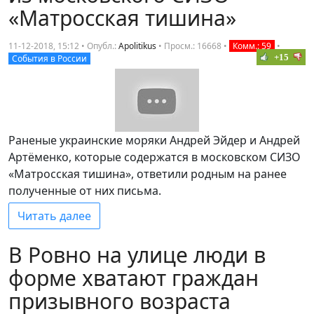
«Матросская тишина»
11-12-2018, 15:12 • Опубл.:
Apolitikus
•
Просм.: 16668
•
Комм.: 59
•
+15
События в России
Раненые украинские моряки Андрей Эйдер и Андрей
Артёменко, которые содержатся в московском СИЗО
«Матросская тишина», ответили родным на ранее
полученные от них письма.
Читать далее
В Ровно на улице люди в
форме хватают граждан
призывного возраста