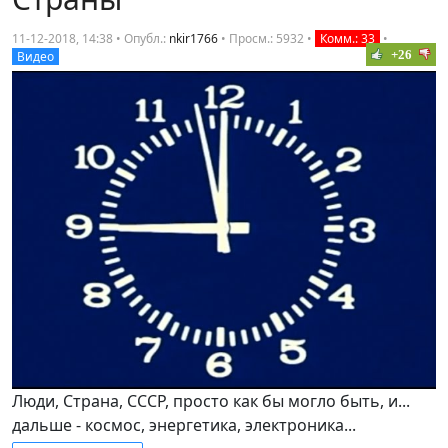
11-12-2018, 14:38 • Опубл.:
nkir1766
•
Просм.: 5932
•
Комм.: 33
•
+26
Видео
Люди, Страна, СССР, просто как бы могло быть, и...
дальше - космос, энергетика, электроника...