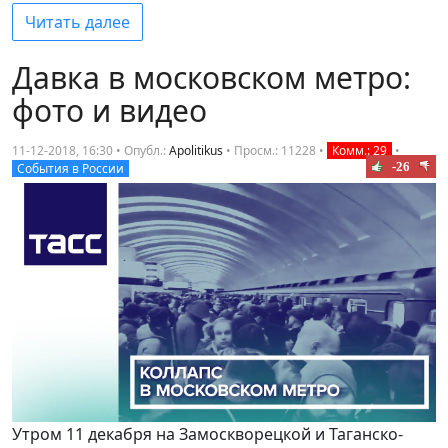
Читать далее
Давка в московском метро:
фото и видео
11-12-2018, 16:30 • Опубл.:
Apolitikus
•
Просм.: 11228
•
Комм.: 29
•
-26
События в России
Утром 11 декабря на Замоскворецкой и Таганско-