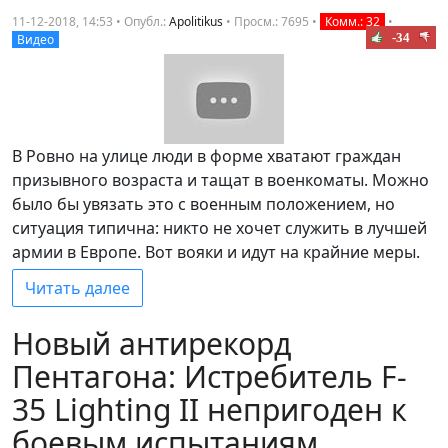
11-12-2018, 14:53 • Опубл.:
Apolitikus
•
Просм.: 7695
•
Комм.: 32
•
-34
Видео
В Ровно на улице люди в форме хватают граждан
призывного возраста и тащат в военкоматы. Можно
было бы увязать это с военным положением, но
ситуация типична: никто не хочет служить в лучшей
армии в Европе. Вот вояки и идут на крайние меры.
Читать далее
Новый антирекорд
Пентагона: Истребитель F-
35 Lighting II непригоден к
боевым испытаниям