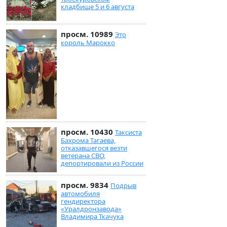
кладбище 5 и 6 августа
просм. 10989
Это
король Марокко
просм. 10430
Таксиста
Бахрома Тагаева,
отказавшегося везти
ветерана СВО,
депортировали из России
просм. 9834
Подрыв
автомобиля
гендиректора
«Уралдронзавода»
Владимира Ткачука