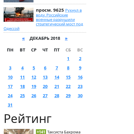
просм. 9625
Рухнул в
воду. Российские
военные разрушили
стратегический мост под
Одессой
«
ДЕКАБРЬ 2018
»
ПН
ВТ
СР
ЧТ
ПТ
СБ
ВС
1
2
3
4
5
6
7
8
9
10
11
12
13
14
15
16
17
18
19
20
21
22
23
24
25
26
27
28
29
30
31
Рейтинг
+141
Таксиста Бахрома