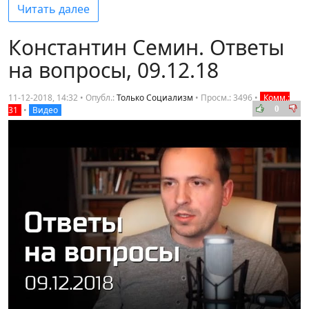
Читать далее
Константин Семин. Ответы
на вопросы, 09.12.18
11-12-2018, 14:32 • Опубл.:
Только Социализм
•
Просм.: 3496
•
Комм.:
0
31
•
Видео