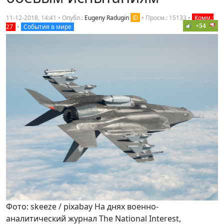
©
11-12-2018, 14:41 • Опубл.:
Eugeny Radugin
•
Просм.: 15133
•
Комм.:
+54
27
•
События в мире
Фото: skeeze / pixabay На днях военно-
аналитический журнал The National Interest,