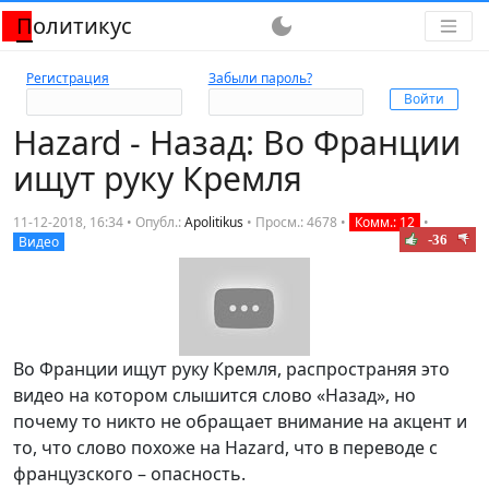
Политикус
dark_mode
Регистрация
Забыли пароль?
Hazard - Назад: Во Франции
ищут руку Кремля
11-12-2018, 16:34 • Опубл.:
Apolitikus
•
Просм.: 4678
•
Комм.: 12
•
-36
Видео
Во Франции ищут руку Кремля, распространяя это
видео на котором слышится слово «Назад», но
почему то никто не обращает внимание на акцент и
то, что слово похоже на Hazard, что в переводе с
французского – опасность.