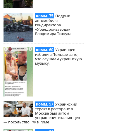
комм. 75
Подрыв
автомобиля
гендиректора
«Уралдронзавода»
Владимира Ткачука
комм. 60
Украинцев
избили в Польше за то,
что слушали украинскую
музыку.
комм. 57
Украинский
теракт в ресторане в
Москве был актом
устрашения итальянцев
— посольство РФ в Риме