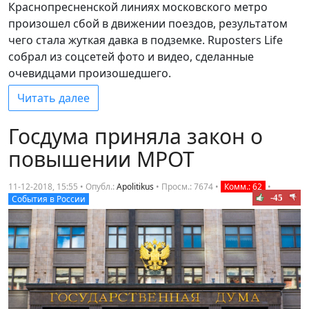
Краснопресненской линиях московского метро
произошел сбой в движении поездов, результатом
чего стала жуткая давка в подземке. Ruposters Life
собрал из соцсетей фото и видео, сделанные
очевидцами произошедшего.
Читать далее
Госдума приняла закон о
повышении МРОТ
11-12-2018, 15:55 • Опубл.:
Apolitikus
•
Просм.: 7674
•
Комм.: 62
•
-45
События в России