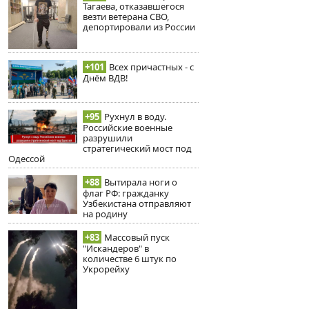
Тагаева, отказавшегося
везти ветерана СВО,
депортировали из России
+101
Всех причастных - с
Днём ВДВ!
+95
Рухнул в воду.
Российские военные
разрушили
стратегический мост под
Одессой
+88
Вытирала ноги о
флаг РФ: гражданку
Узбекистана отправляют
на родину
+83
Массовый пуск
"Искандеров" в
количестве 6 штук по
Укрорейху