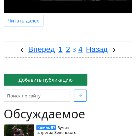
Читать далее
Вперёд
1
2
4
Назад
←
3
→
Добавить публикацию
→
Обсуждаемое
комм. 97
Вучич
встретил Зеленского