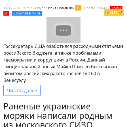
©
11-12-2018, 15:12 • Опубл.:
Илья Новицкий
•
Просм.: 11843
•
Комм.:
+100
34
•
События в мире
Госсекретарь США озаботился расходными статьями
российского бюджета, а также проблемами
«демократии и коррупции» в России. Данный
эмоциональный посыл Майкл Помпео был вызван
визитом российских ракетоносцев Ту-160 в
Венесуэлу.
Читать далее
Раненые украинские
моряки написали родным
из московского СИЗО