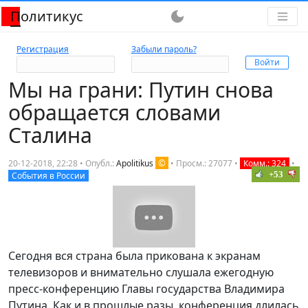
Политикус
dark_mode
Регистрация
Забыли пароль?
Мы на грани: Путин снова
обращается словами
Сталина
©
20-12-2018, 22:28 • Опубл.:
Apolitikus
•
Просм.: 27077
•
Комм.: 324
•
+53
События в России
Сегодня вся страна была прикована к экранам
телевизоров и внимательно слушала ежегодную
пресс-конференцию Главы государства Владимира
Путина. Как и в прошлые разы, конференция длилась