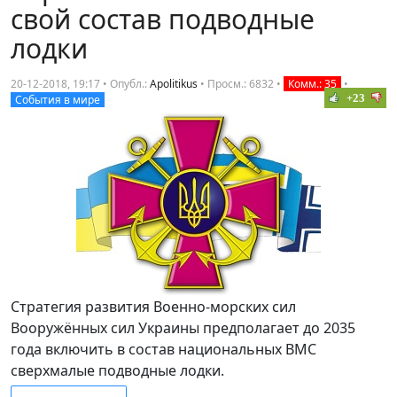
свой состав подводные
лодки
20-12-2018, 19:17 • Опубл.:
Apolitikus
•
Просм.: 6832
•
Комм.: 35
•
+23
События в мире
Стратегия развития Военно-морских сил
Вооружённых сил Украины предполагает до 2035
года включить в состав национальных ВМС
сверхмалые подводные лодки.