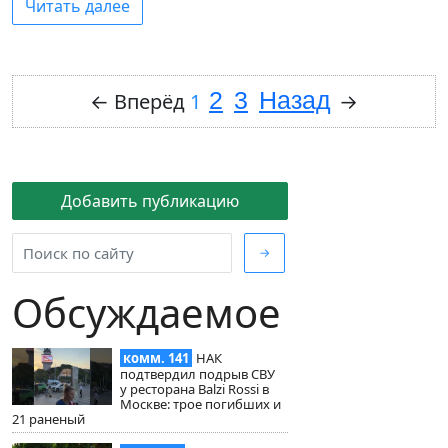
Читать далее
2
3
Назад
←
Вперёд
1
→
Добавить публикацию
→
Обсуждаемое
комм. 141
НАК
подтвердил подрыв СВУ
у ресторана Balzi Rossi в
Москве: трое погибших и
21 раненый