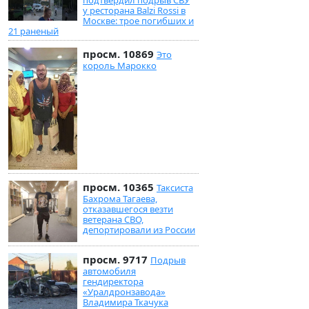
у ресторана Balzi Rossi в
Москве: трое погибших и
21 раненый
просм. 10869
Это
король Марокко
просм. 10365
Таксиста
Бахрома Тагаева,
отказавшегося везти
ветерана СВО,
депортировали из России
просм. 9717
Подрыв
автомобиля
гендиректора
«Уралдронзавода»
Владимира Ткачука