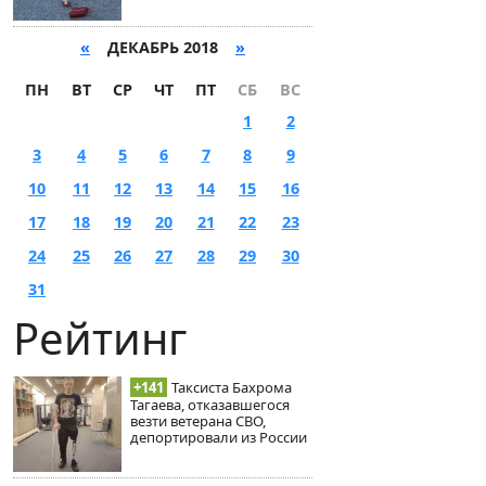
«
ДЕКАБРЬ 2018
»
ПН
ВТ
СР
ЧТ
ПТ
СБ
ВС
1
2
3
4
5
6
7
8
9
10
11
12
13
14
15
16
17
18
19
20
21
22
23
24
25
26
27
28
29
30
31
Рейтинг
+141
Таксиста Бахрома
Тагаева, отказавшегося
везти ветерана СВО,
депортировали из России