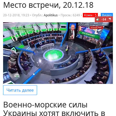
Место встречи, 20.12.18
20-12-2018, 19:23 • Опубл.:
Apolitikus
•
Просм.: 6249
•
Комм.: 5
•
Видео
-14
Читать далее
Военно-морские силы
Украины хотят включить в