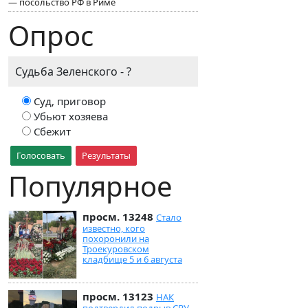
— посольство РФ в Риме
Опрос
Судьба Зеленского - ?
Суд, приговор
Убьют хозяева
Сбежит
Голосовать
Результаты
Популярное
просм. 13248
Стало
известно, кого
похоронили на
Троекуровском
кладбище 5 и 6 августа
просм. 13123
НАК
подтвердил подрыв СВУ