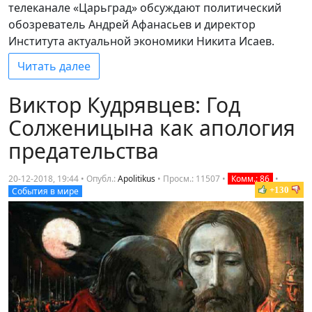
телеканале «Царьград» обсуждают политический
обозреватель Андрей Афанасьев и директор
Института актуальной экономики Никита Исаев.
Читать далее
Виктор Кудрявцев: Год
Солженицына как апология
предательства
20-12-2018, 19:44 • Опубл.:
Apolitikus
•
Просм.: 11507
•
Комм.: 86
•
+130
События в мире