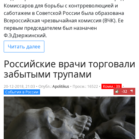
Комиссаров для борьбы с контрреволюцией и
саботажем в Советской России была образована
Всероссийская чрезвычайная комиссия (ВЧК). Ее
первым председателем был назначен
Ф.Э.Дзержинский.
Читать далее
Российские врачи торговали
забытыми трупами
20-12-2018, 21:03 • Опубл.:
Apolitikus
•
Просм.: 16522
•
Комм.: 39
•
-32
События в России