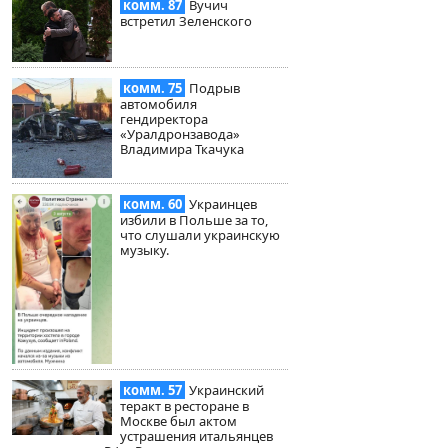
комм. 87
Вучич
встретил Зеленского
комм. 75
Подрыв
автомобиля
гендиректора
«Уралдронзавода»
Владимира Ткачука
комм. 60
Украинцев
избили в Польше за то,
что слушали украинскую
музыку.
комм. 57
Украинский
теракт в ресторане в
Москве был актом
устрашения итальянцев