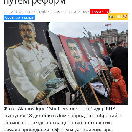
путём реформ
20-12-2018, 21:02 • Опубл.:
sakh60
•
Просм.: 8148
•
Комм.: 33
•
+108
События в мире
Фото: Akimov Igor / Shutterstock.com Лидер КНР
выступил 18 декабря в Доме народных собраний в
Пекине на съезде, посвященном сорокалетию
начала проведения реформ и учреждения эры