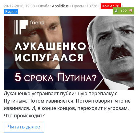
20-12-2018, 19:38 • Опубл.:
Apolitikus
•
Просм.: 13726
•
Комм.: 76
•
+22
Видео
Лукашенко устраивает публичную перепалку с
Путиным. Потом извиняется. Потом говорит, что не
извинялся. И, в конце концов, переходит к угрозам.
Что происходит?
Читать далее