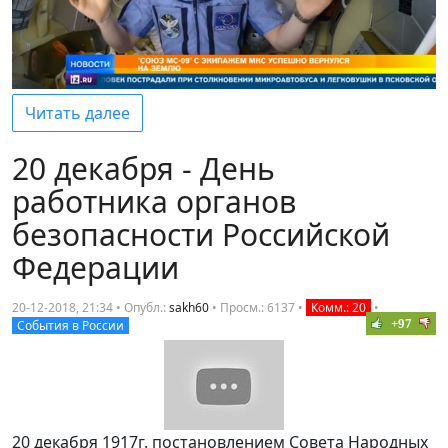
Читать далее
20 декабря - День
работника органов
безопасности Российской
Федерации
20-12-2018, 21:34 • Опубл.:
sakh60
•
Просм.: 6137
•
Комм.: 20
•
+97
События в России
20 декабря 1917г. постановлением Совета Народных