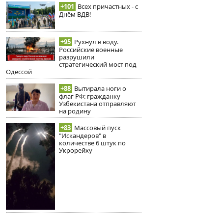
+101
Всех причастных - с
Днём ВДВ!
+95
Рухнул в воду.
Российские военные
разрушили
стратегический мост под
Одессой
+88
Вытирала ноги о
флаг РФ: гражданку
Узбекистана отправляют
на родину
+83
Массовый пуск
"Искандеров" в
количестве 6 штук по
Укрорейху