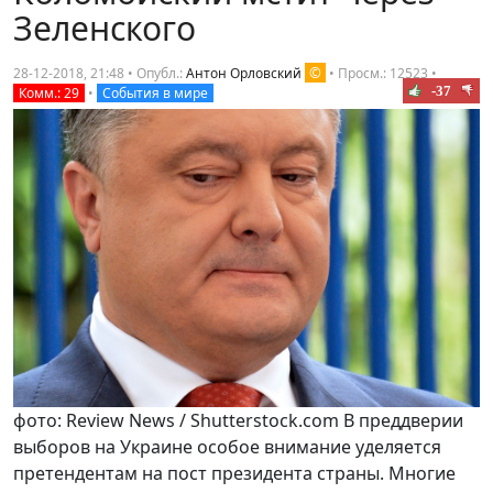
Зеленского
©
28-12-2018, 21:48 • Опубл.:
Антон Орловский
•
Просм.: 12523
•
-37
Комм.: 29
•
События в мире
фото: Review News / Shutterstock.com В преддверии
выборов на Украине особое внимание уделяется
претендентам на пост президента страны. Многие