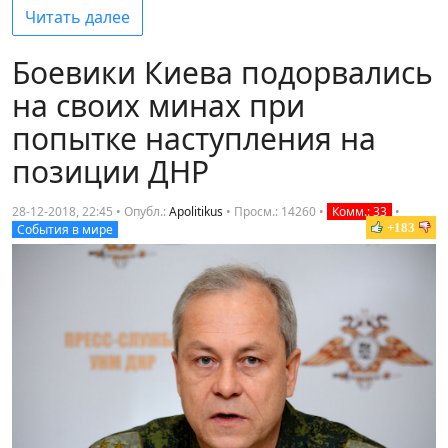
Читать далее
Боевики Киева подорвались
на своих минах при
попытке наступления на
позиции ДНР
28-12-2018, 22:45 • Опубл.:
Apolitikus
•
Просм.: 14260
•
Комм.: 33
•
+183
События в мире