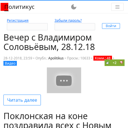
Политикус
dark_mode
Регистрация
Забыли пароль?
Вечер с Владимиром
Соловьёвым, 28.12.18
28-12-2018, 23:59 • Опубл.:
Apolitikus
•
Просм.: 10633
•
Комм.: 48
•
+2
Видео
Читать далее
Поклонская на коне
поздравила всех с Новым