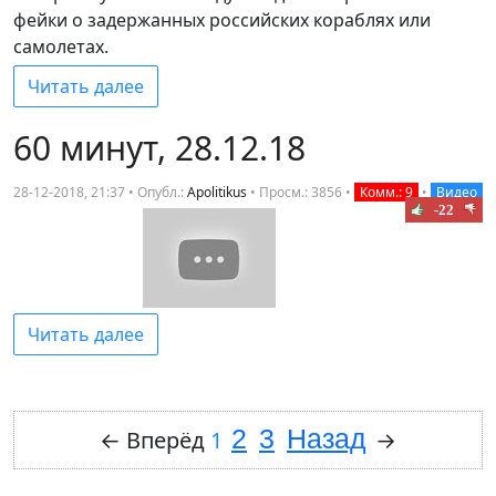
фейки о задержанных российских кораблях или
самолетах.
Читать далее
60 минут, 28.12.18
28-12-2018, 21:37 • Опубл.:
Apolitikus
•
Просм.: 3856
•
Комм.: 9
•
Видео
-22
Читать далее
2
3
Назад
←
Вперёд
1
→