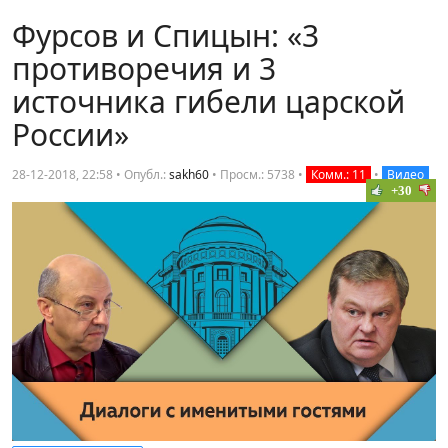
Фурсов и Спицын: «3
противоречия и 3
источника гибели царской
России»
28-12-2018, 22:58 • Опубл.:
sakh60
•
Просм.: 5738
•
Комм.: 11
•
Видео
+30