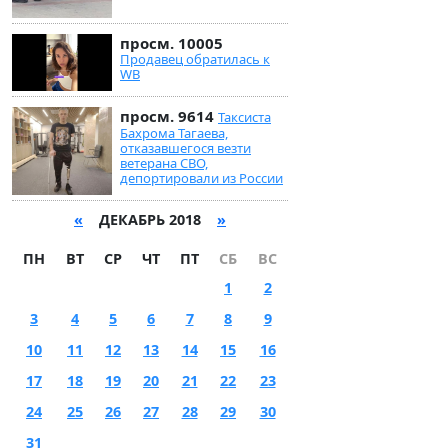
просм. 10005
Продавец обратилась к
WB
просм. 9614
Таксиста
Бахрома Тагаева,
отказавшегося везти
ветерана СВО,
депортировали из России
«
ДЕКАБРЬ 2018
»
ПН
ВТ
СР
ЧТ
ПТ
СБ
ВС
1
2
3
4
5
6
7
8
9
10
11
12
13
14
15
16
17
18
19
20
21
22
23
24
25
26
27
28
29
30
31