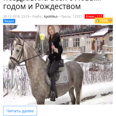
годом и Рождеством
28-12-2018, 23:29 • Опубл.:
Apolitikus
•
Просм.: 12937
•
Комм.: 117
•
+153
Видео
Читать далее