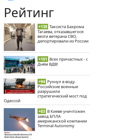
Рейтинг
+138
Таксиста Бахрома
Тагаева, отказавшегося
везти ветерана СВО,
депортировали из России
+101
Всех причастных - с
Днём ВДВ!
+94
Рухнул в воду.
Российские военные
разрушили
стратегический мост под
Одессой
+83
В Киеве уничтожен
завод БПЛА
американской компании
Terminal Autonomy