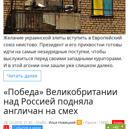
Желание украинской элиты вступить в Европейский
союз неистово. Президент и его прихвостни готовы
идти на самые незаурядные поступки, чтобы
выслужиться перед своими западными кураторами.
И в этой агонии они зашли уже слишком далеко.
Читать далее
«Победа» Великобритании
над Россией подняла
англичан на смех
©
28-12-2018, 21:45 • Опубл.:
Илья Новицкий
•
Просм.: 13885
•
Комм.:
+42
14
•
События в мире