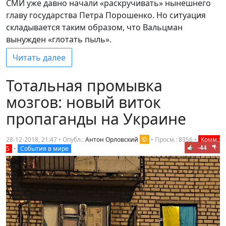
СМИ уже давно начали «раскручивать» нынешнего
главу государства Петра Порошенко. Но ситуация
складывается таким образом, что Вальцман
вынужден «глотать пыль».
Читать далее
Тотальная промывка
мозгов: новый виток
пропаганды на Украине
©
28-12-2018, 21:47 • Опубл.:
Антон Орловский
•
Просм.: 8956
•
Комм.:
-44
5
•
События в мире