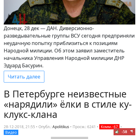
Донецк, 28 дек — ДАН. Диверсионно-
разведывательные группы ВСУ сегодня предприняли
неудачную попытку приблизиться к позициям
Народной милиции. Об этом заявил заместитель
начальника Управления Народной милиции ДНР
Эдуард Басурин.
Читать далее
В Петербурге неизвестные
«нарядили» ёлки в стиле ку-
клукс-клана
28-12-2018, 21:55 • Опубл.:
Apolitikus
•
Просм.: 6241
•
Комм.: 67
•
-58
Видео