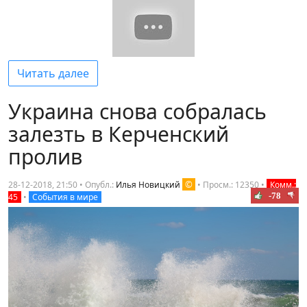
Читать далее
Украина снова собралась
залезть в Керченский
пролив
©
28-12-2018, 21:50 • Опубл.:
Илья Новицкий
•
Просм.: 12350
•
Комм.:
-78
45
•
События в мире