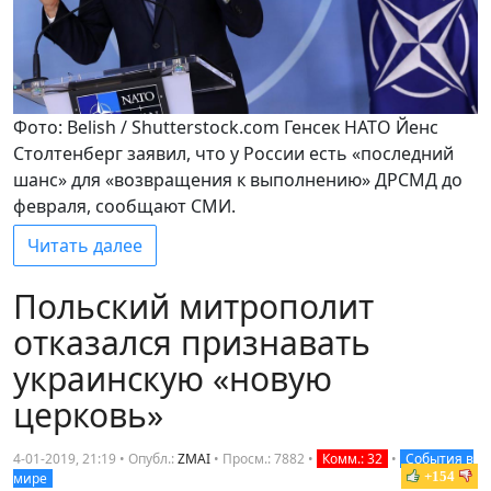
Фото: Belish / Shutterstock.com Генсек НАТО Йенс
Столтенберг заявил, что у России есть «последний
шанс» для «возвращения к выполнению» ДРСМД до
февраля, сообщают СМИ.
Читать далее
Польский митрополит
отказался признавать
украинскую «новую
церковь»
4-01-2019, 21:19 • Опубл.:
ZMAI
•
Просм.: 7882
•
Комм.: 32
•
События в
+154
мире