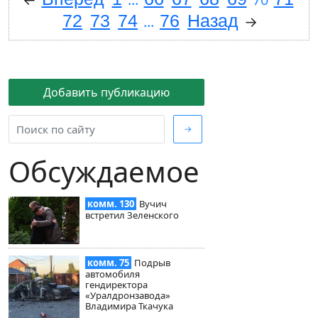
72
73
74
76
Назад
...
→
Добавить публикацию
→
Обсуждаемое
комм. 130
Вучич
встретил Зеленского
комм. 75
Подрыв
автомобиля
гендиректора
«Уралдронзавода»
Владимира Ткачука