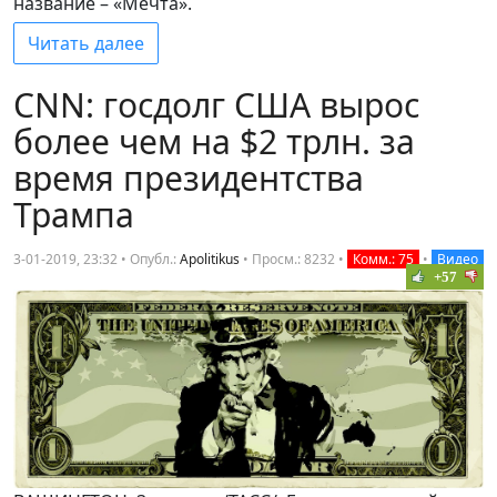
название – «Мечта».
Читать далее
CNN: госдолг США вырос
более чем на $2 трлн. за
время президентства
Трампа
3-01-2019, 23:32 • Опубл.:
Apolitikus
•
Просм.: 8232
•
Комм.: 75
•
Видео
+57