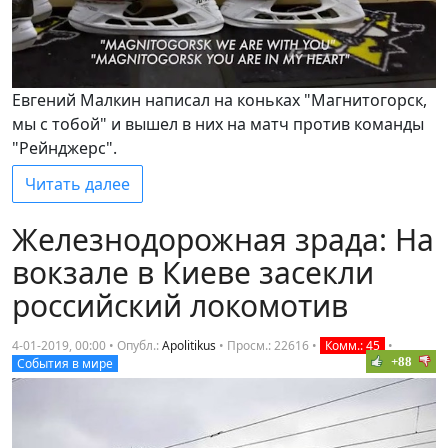
Евгений Малкин написал на коньках "Магнитогорск,
мы с тобой" и вышел в них на матч против команды
"Рейнджерс".
Читать далее
Железнодорожная зрада: На
вокзале в Киеве засекли
российский локомотив
4-01-2019, 00:00 • Опубл.:
Apolitikus
•
Просм.: 22616
•
Комм.: 45
•
+88
События в мире