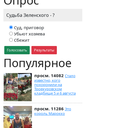
Опрос
Судьба Зеленского - ?
Суд, приговор
Убьют хозяева
Сбежит
Голосовать
Результаты
Популярное
просм. 14082
Стало
известно, кого
похоронили на
Троекуровском
кладбище 5 и 6 августа
просм. 11286
Это
король Марокко