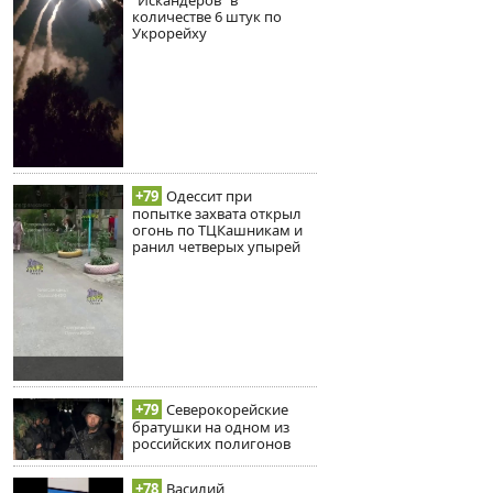
"Искандеров" в
количестве 6 штук по
Укрорейху
+79
Одессит при
попытке захвата открыл
огонь по ТЦКашникам и
ранил четверых упырей
+79
Северокорейские
братушки на одном из
российских полигонов
+78
Василий