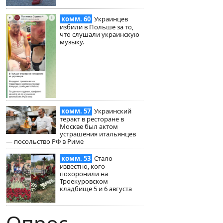
комм. 60
Украинцев
избили в Польше за то,
что слушали украинскую
музыку.
комм. 57
Украинский
теракт в ресторане в
Москве был актом
устрашения итальянцев
— посольство РФ в Риме
комм. 53
Стало
известно, кого
похоронили на
Троекуровском
кладбище 5 и 6 августа