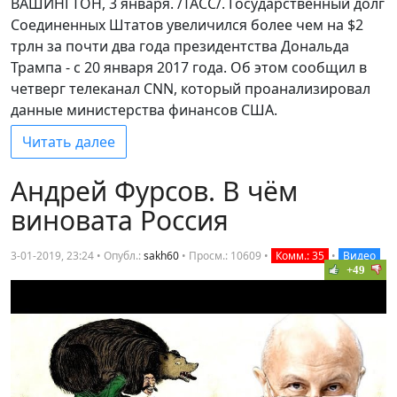
ВАШИНГТОН, 3 января. /ТАСС/. Государственный долг
Соединенных Штатов увеличился более чем на $2
трлн за почти два года президентства Дональда
Трампа - с 20 января 2017 года. Об этом сообщил в
четверг телеканал CNN, который проанализировал
данные министерства финансов США.
Читать далее
Андрей Фурсов. В чём
виновата Россия
3-01-2019, 23:24 • Опубл.:
sakh60
•
Просм.: 10609
•
Комм.: 35
•
Видео
+49