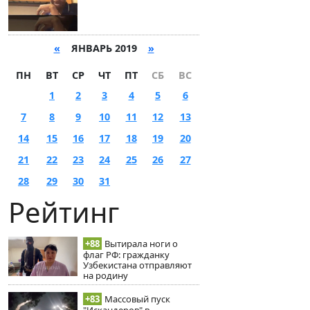
«
ЯНВАРЬ 2019
»
ПН
ВТ
СР
ЧТ
ПТ
СБ
ВС
1
2
3
4
5
6
7
8
9
10
11
12
13
14
15
16
17
18
19
20
21
22
23
24
25
26
27
28
29
30
31
Рейтинг
+88
Вытирала ноги о
флаг РФ: гражданку
Узбекистана отправляют
на родину
+83
Массовый пуск