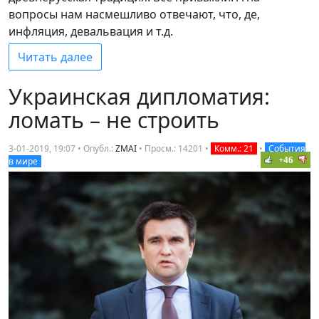
вопросы нам насмешливо отвечают, что, де,
инфляция, девальвация и т.д.
Читать далее
Украинская дипломатия:
ломать – не строить
3-01-2019, 19:07 • Опубл.:
ZMAI
•
Просм.: 14201
•
Комм.: 21
•
События
+46
в мире