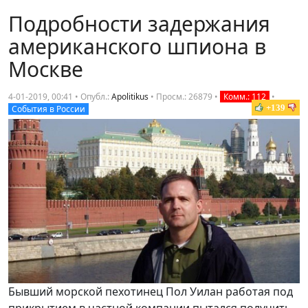
Подробности задержания
американского шпиона в
Москве
4-01-2019, 00:41 • Опубл.:
Apolitikus
•
Просм.: 26879
•
Комм.: 112
•
+139
События в России
Бывший морской пехотинец Пол Уилан работая под
прикрытием в частной компании пытался получить