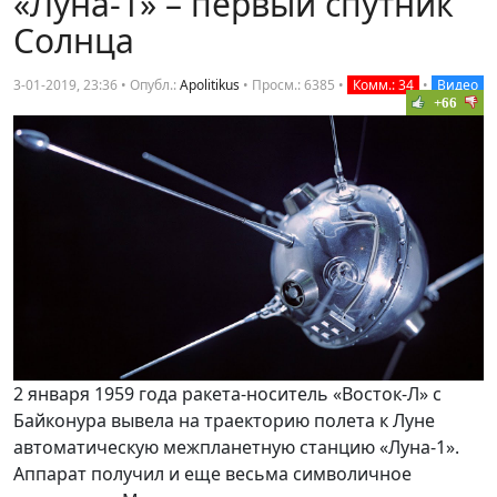
«Луна-1» – первый спутник
Солнца
3-01-2019, 23:36 • Опубл.:
Apolitikus
•
Просм.: 6385
•
Комм.: 34
•
Видео
+66
2 января 1959 года ракета-носитель «Восток-Л» с
Байконура вывела на траекторию полета к Луне
автоматическую межпланетную станцию «Луна-1».
Аппарат получил и еще весьма символичное