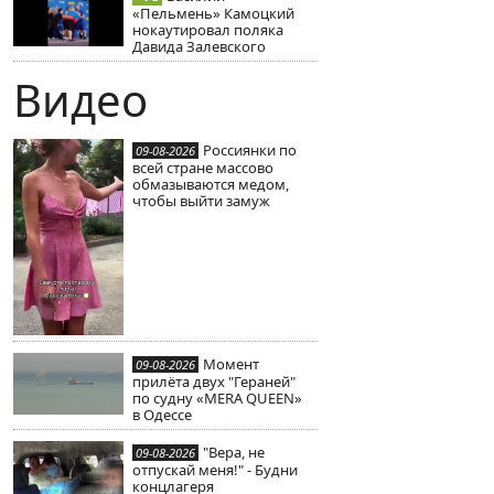
«Пельмень» Камоцкий
нокаутировал поляка
Давида Залевского
Видео
Россиянки по
09-08-2026
всей стране массово
обмазываются медом,
чтобы выйти замуж
Момент
09-08-2026
прилёта двух "Гераней"
по судну «MERA QUEEN»
в Одессе
"Вера, не
09-08-2026
отпускай меня!" - Будни
концлагеря