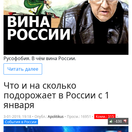
Русофобия. В чём вина России.
Читать далее
Что и на сколько
подорожает в России с 1
января
3-01-2019, 19:18 • Опубл.:
Apolitikus
•
Просм.: 16951
•
Комм.: 315
•
-131
События в России