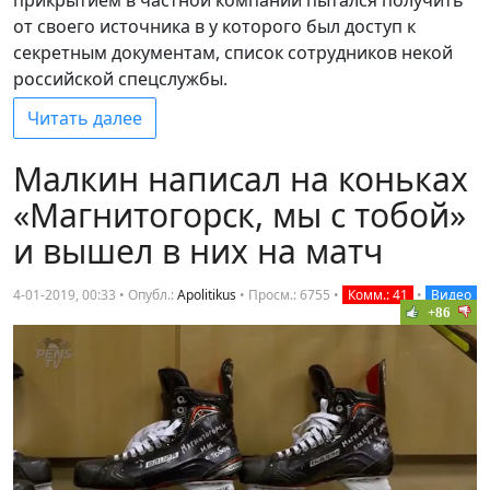
от своего источника в у которого был доступ к
секретным документам, список сотрудников некой
российской спецслужбы.
Читать далее
Малкин написал на коньках
«Магнитогорск, мы с тобой»
и вышел в них на матч
4-01-2019, 00:33 • Опубл.:
Apolitikus
•
Просм.: 6755
•
Комм.: 41
•
Видео
+86