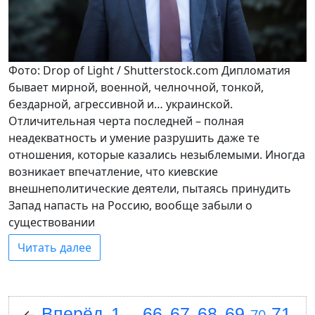
Фото: Drop of Light / Shutterstock.com Дипломатия
бывает мирной, военной, челночной, тонкой,
бездарной, агрессивной и… украинской.
Отличительная черта последней – полная
неадекватность и умение разрушить даже те
отношения, которые казались незыблемыми. Иногда
возникает впечатление, что киевские
внешнеполитические деятели, пытаясь принудить
Запад напасть на Россию, вообще забыли о
существовании
Читать далее
Вперёд
1
66
67
68
69
71
←
...
70