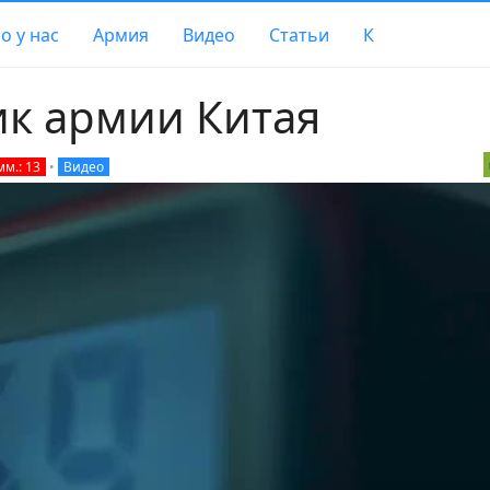
о у нас
Армия
Видео
Статьи
К
к армии Китая
мм.: 13
•
Видео