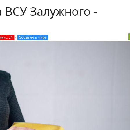
 ВСУ Залужного -
омм.: 21
•
События в мире