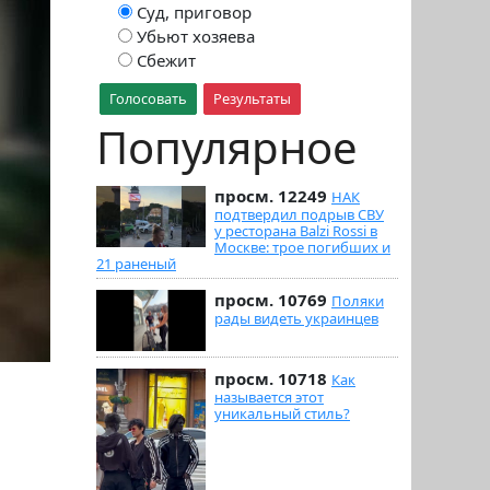
Суд, приговор
Убьют хозяева
Сбежит
Голосовать
Результаты
Популярное
просм. 12249
НАК
подтвердил подрыв СВУ
у ресторана Balzi Rossi в
Москве: трое погибших и
21 раненый
просм. 10769
Поляки
рады видеть украинцев
просм. 10718
Как
называется этот
уникальный стиль?