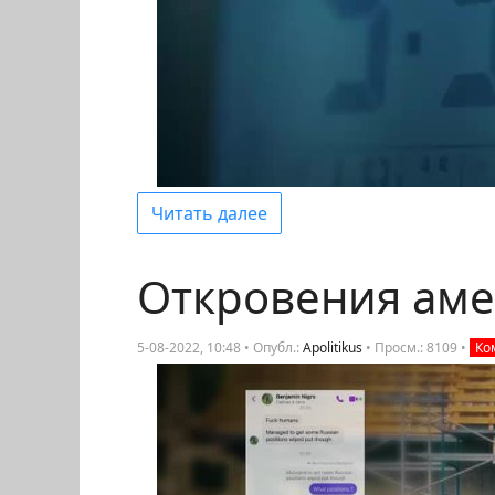
Читать далее
Откровения аме
5-08-2022, 10:48 • Опубл.:
Apolitikus
•
Просм.: 8109
•
Ко