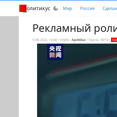
Политикус
dark_mode
Мир
Россия
Сделан
Рекламный роли
5-08-2022, 10:48 • Опубл.:
Apolitikus
•
Просм.: 6010
•
Ко