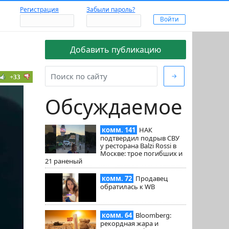
Регистрация
Забыли пароль?
Добавить публикацию
→
+33
Обсуждаемое
комм. 141
НАК
подтвердил подрыв СВУ
у ресторана Balzi Rossi в
Москве: трое погибших и
21 раненый
комм. 72
Продавец
обратилась к WB
комм. 64
Bloomberg:
рекордная жара и