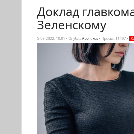
Доклад главкома
Зеленскому
5-08-2022, 10:01 • Опубл.:
Apolitikus
•
Просм.: 11497
•
К