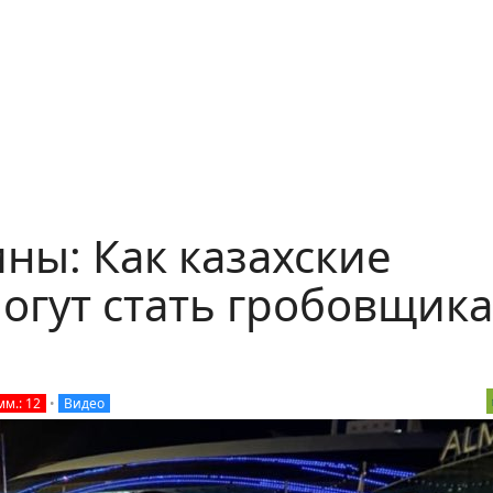
ны: Как казахские
огут стать гробовщик
мм.: 12
•
Видео