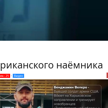
риканского наёмника
мм.: 25
•
Видео