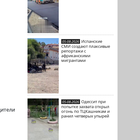
Испанские
05-08-2026
СМИ создают плаксивые
репортажи с
африканскими
мигрантами
Одессит при
05-08-2026
попытке захвата открыл
дители
огонь по ТЦКашникам и
ранил четверых упырей