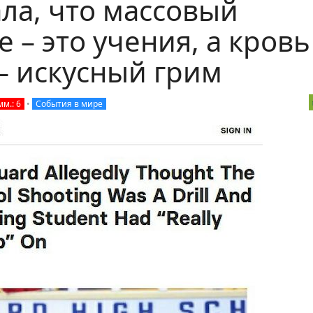
ла, что массовый
 – это учения, а кровь
– искусный грим
м.: 6
•
События в мире