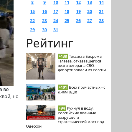
8
9
10
11
12
13
14
15
16
17
18
19
20
21
22
23
24
25
26
27
28
29
30
31
Рейтинг
+138
Таксиста Бахрома
Тагаева, отказавшегося
везти ветерана СВО,
депортировали из России
+101
Всех причастных - с
а во
Днём ВДВ!
квой, но
+94
Рухнул в воду.
Российские военные
разрушили
стратегический мост под
Одессой