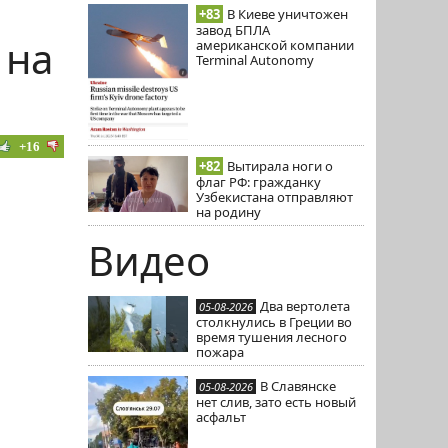
+83
В Киеве уничтожен
завод БПЛА
 на
американской компании
Terminal Autonomy
+16
+82
Вытирала ноги о
флаг РФ: гражданку
Узбекистана отправляют
на родину
Видео
Два вертолета
05-08-2026
столкнулись в Греции во
время тушения лесного
пожара
В Славянске
05-08-2026
нет слив, зато есть новый
асфальт