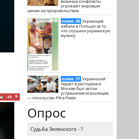
военные конфликты
угрожают мировым
ценам на продовольствие
комм. 60
Украинцев
избили в Польше за то,
что слушали украинскую
музыку.
комм. 57
Украинский
теракт в ресторане в
Москве был актом
устрашения итальянцев
-49
— посольство РФ в Риме
Опрос
Судьба Зеленского - ?