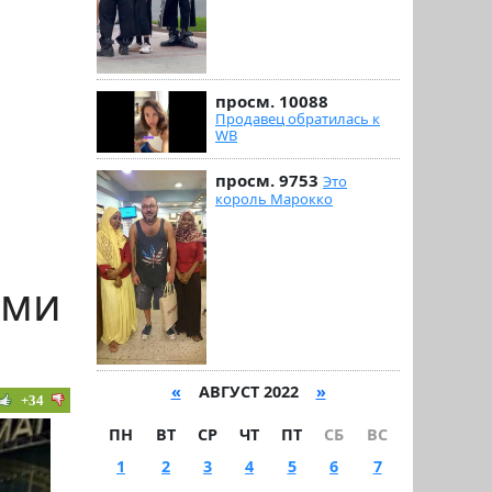
просм. 10088
Продавец обратилась к
WB
просм. 9753
Это
король Марокко
ами
«
АВГУСТ 2022
»
+34
ПН
ВТ
СР
ЧТ
ПТ
СБ
ВС
1
2
3
4
5
6
7