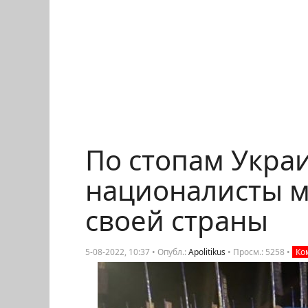
По стопам Украи
националисты м
своей страны
5-08-2022, 10:37 • Опубл.:
Apolitikus
•
Просм.: 5258
•
Ко