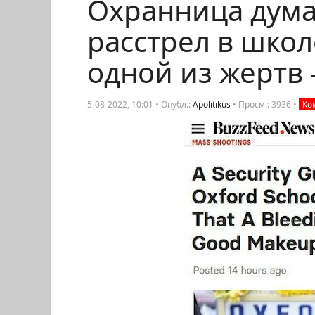
Охранница дума
расстрел в школе
одной из жертв 
5-08-2022, 10:01 • Опубл.:
Apolitikus
•
Просм.: 3936
•
Ком