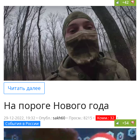
+42
Читать далее
На пороге Нового года
29-12-2022, 19:32 • Опубл.:
sakh60
•
Просм.: 8215
•
Комм.: 32
•
+54
События в России