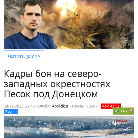
Читать далее
Кадры боя на северо-
западных окрестностях
Песок под Донецком
29-12-2022, 22:43 • Опубл.:
Apolitikus
•
Просм.: 12691
•
Комм.: 13
•
+45
Видео