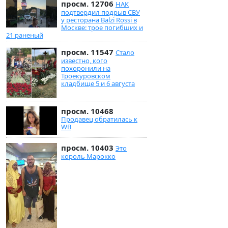
просм. 12706
НАК
подтвердил подрыв СВУ
у ресторана Balzi Rossi в
Москве: трое погибших и
21 раненый
просм. 11547
Стало
известно, кого
похоронили на
Троекуровском
кладбище 5 и 6 августа
просм. 10468
Продавец обратилась к
WB
просм. 10403
Это
король Марокко