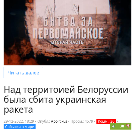
Читать далее
Над территоией Белоруссии
была сбита украинская
ракета
29-12-2022, 18:29 • Опубл.:
Apolitikus
•
Просм.: 4579
•
Комм.: 20
•
+30
События в мире