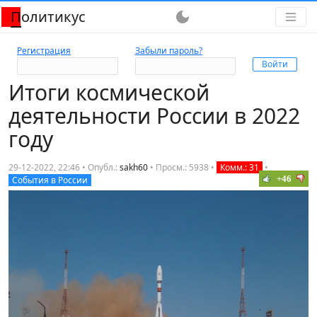
Политикус
dark_mode
Регистрация
Забыли пароль?
Итоги космической
деятельности России в 2022
году
29-12-2022, 22:46 • Опубл.:
sakh60
•
Просм.: 5938
•
Комм.: 31
•
+46
События в России