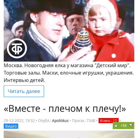
Москва. Новогодняя елка у магазина "Детский мир".
Торговые залы. Маски, елочные игрушки, украшения.
Интервью детей.
Читать далее
«Вместе - плечом к плечу!»
29-12-2022, 19:32 • Опубл.:
Apolitikus
•
Просм.: 7348
•
Комм.: 11
•
+51
Видео