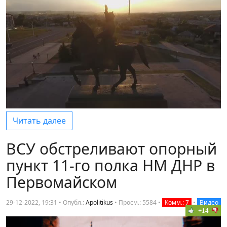
Читать далее
ВСУ обстреливают опорный
пункт 11-го полка НМ ДНР в
Первомайском
29-12-2022, 19:31 • Опубл.:
Apolitikus
•
Просм.: 5584
•
Комм.: 7
•
Видео
+14