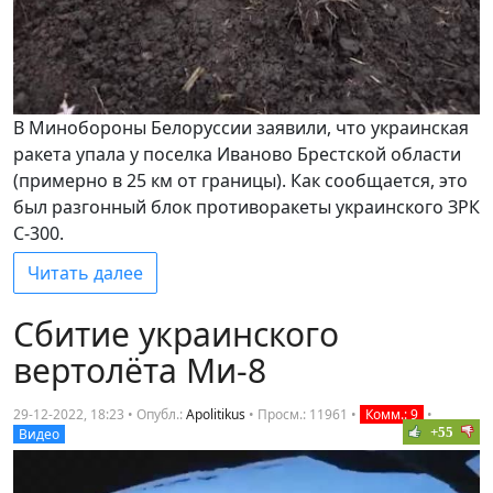
В Минобороны Белоруссии заявили, что украинская
ракета упала у поселка Иваново Брестской области
(примерно в 25 км от границы). Как сообщается, это
был разгонный блок противоракеты украинского ЗРК
С-300.
Читать далее
Сбитие украинского
вертолёта Ми-8
29-12-2022, 18:23 • Опубл.:
Apolitikus
•
Просм.: 11961
•
Комм.: 9
•
+55
Видео