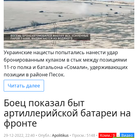
Украинские нацисты попытались нанести удар
бронированным кулаком в стык между позициями
11-го полка и батальона «Сомали», удерживающих
позиции в районе Песок.
Читать далее
Боец показал быт
артиллерийской батареи на
фронте
29-12-2022, 22:40 • Опубл.:
Apolitikus
•
Просм.: 5148
•
Комм.: 9
•
Видео