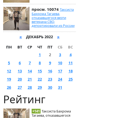
просм. 10074
Таксиста
Бахрома Тагаева,
отказавшегося везти
ветерана СВО,
депортировали из России
«
ДЕКАБРЬ 2022
»
ПН
ВТ
СР
ЧТ
ПТ
СБ
ВС
1
2
3
4
5
6
7
8
9
10
11
12
13
14
15
16
17
18
19
20
21
22
23
24
25
26
27
28
29
30
31
Рейтинг
+141
Таксиста Бахрома
Тагаева, отказавшегося