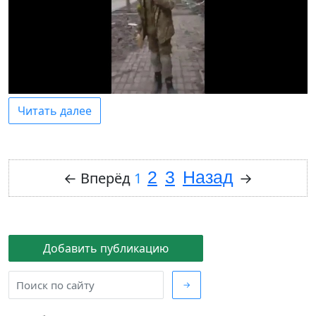
Читать далее
2
3
Назад
←
Вперёд
1
→
Добавить публикацию
→