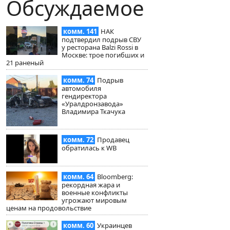
Обсуждаемое
комм. 141
НАК
подтвердил подрыв СВУ
у ресторана Balzi Rossi в
Москве: трое погибших и
21 раненый
комм. 74
Подрыв
автомобиля
гендиректора
«Уралдронзавода»
Владимира Ткачука
комм. 72
Продавец
обратилась к WB
комм. 64
Bloomberg:
рекордная жара и
военные конфликты
угрожают мировым
ценам на продовольствие
комм. 60
Украинцев