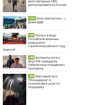
везти ветерана СВО,
депортировали из России
+101
Всех причастных - с
Днём ВДВ!
+95
Рухнул в воду.
Российские военные
разрушили
стратегический мост под
Одессой
+88
Вытирала ноги о
флаг РФ: гражданку
Узбекистана отправляют
на родину
+83
Массовый пуск
"Искандеров" в
количестве 6 штук по
Укрорейху