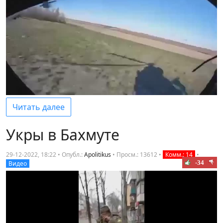
Читать далее
Укры в Бахмуте
29-12-2022, 18:22 • Опубл.:
Apolitikus
•
Просм.: 13612
•
Комм.: 14
•
-34
Видео