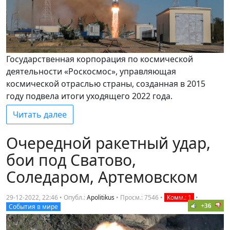
Государственная корпорация по космической
деятельности «Роскосмос», управляющая
космической отраслью страны, созданная в 2015
году подвела итоги уходящего 2022 года.
Читать далее
Очередной ракетный удар,
бои под Сватово,
Соледаром, Артемовском
29-12-2022, 22:46 • Опубл.:
Apolitikus
•
Просм.: 7546
•
Комм.: 1
•
+36
События в мире