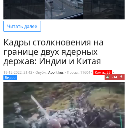
Читать далее
Кадры столкновения на
границе двух ядерных
держав: Индии и Китая
19-12-2022, 21:42 • Опубл.:
Apolitikus
•
Просм.: 11604
•
Комм.: 29
•
-34
Видео