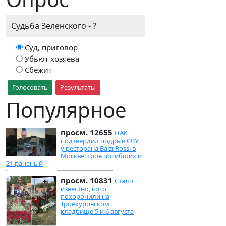
Судьба Зеленского - ?
Суд, приговор
Убьют хозяева
Сбежит
Голосовать
Результаты
Популярное
просм. 12655
НАК
подтвердил подрыв СВУ
у ресторана Balzi Rossi в
Москве: трое погибших и
21 раненый
просм. 10831
Стало
известно, кого
похоронили на
Троекуровском
кладбище 5 и 6 августа