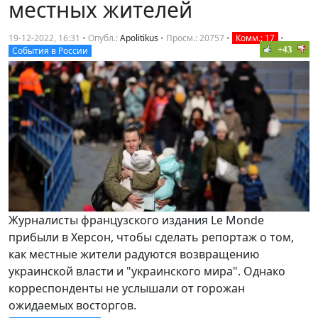
местных жителей
19-12-2022, 16:31 • Опубл.:
Apolitikus
•
Просм.: 20757
•
Комм.: 17
•
+43
События в России
Журналисты французского издания Le Monde
прибыли в Херсон, чтобы сделать репортаж о том,
как местные жители радуются возвращению
украинской власти и "украинского мира". Однако
корреспонденты не услышали от горожан
ожидаемых восторгов.