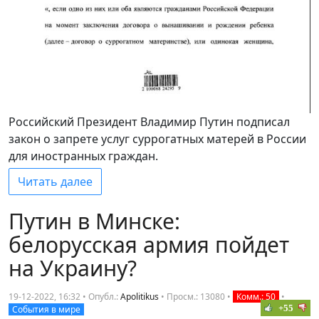
Российский Президент Владимир Путин подписал
закон о запрете услуг суррогатных матерей в России
для иностранных граждан.
Читать далее
Путин в Минске:
белорусская армия пойдет
на Украину?
19-12-2022, 16:32 • Опубл.:
Apolitikus
•
Просм.: 13080
•
Комм.: 50
•
+55
События в мире