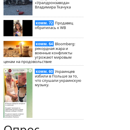
«Уралдронзавода»
Владимира Ткачука
комм. 72
Продавец
обратилась к WB
комм. 64
Bloomberg:
рекордная жара и
военные конфликты
угрожают мировым
ценам на продовольствие
комм. 60
Украинцев
избили в Польше за то,
что слушали украинскую
музыку.
Опрос