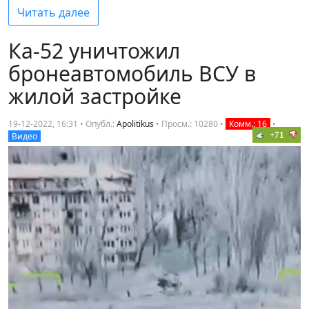
Читать далее
Ка-52 уничтожил
бронеавтомобиль ВСУ в
жилой застройке
19-12-2022, 16:31 • Опубл.:
Apolitikus
•
Просм.: 10280
•
Комм.: 16
•
+71
Видео