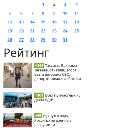
1
2
3
4
5
6
7
8
9
10
11
12
13
14
15
16
17
18
19
20
21
22
23
24
25
26
27
28
29
30
31
Рейтинг
+141
Таксиста Бахрома
Тагаева, отказавшегося
везти ветерана СВО,
депортировали из России
+101
Всех причастных - с
Днём ВДВ!
+95
Рухнул в воду.
Российские военные
разрушили