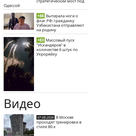
стратегический мост под
Одессой
+88
Вытирала ноги о
флаг РФ: гражданку
Узбекистана отправляют
на родину
+83
Массовый пуск
"Искандеров" в
количестве 6 штук по
Укрорейху
Видео
В Москве
07-08-2026
проходят тренировки в
стиле 80-х