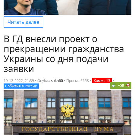
Читать далее
В ГД внесли проект о
прекращении гражданства
Украины со дня подачи
заявки
19-12-2022, 21:39 • Опубл.:
sakh60
•
Просм.: 6658
•
Комм.: 13
•
+59
События в России