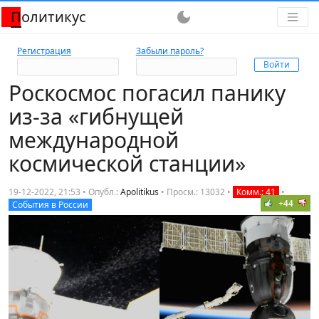
Политикус
dark_mode
Регистрация
Забыли пароль?
Роскосмос погасил панику
из-за «гибнущей
международной
космической станции»
19-12-2022, 21:53 • Опубл.:
Apolitikus
•
Просм.: 13032
•
Комм.: 41
•
+44
События в России