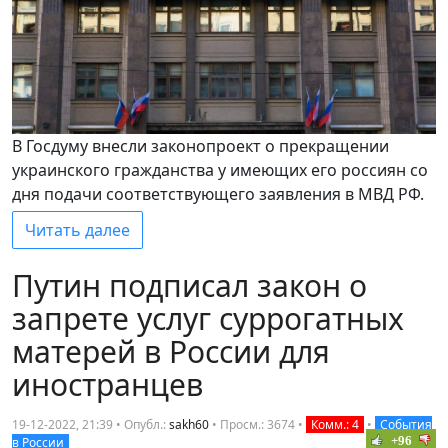
В Госдуму внесли законопроект о прекращении
украинского гражданства у имеющих его россиян со
дня подачи соответствующего заявления в МВД РФ.
Читать далее
Путин подписал закон о
запрете услуг суррогатных
матерей в России для
иностранцев
19-12-2022, 21:39 • Опубл.:
sakh60
•
Просм.: 3674
•
Комм.: 4
•
События
+96
в России