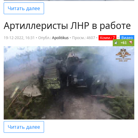
Читать далее
Артиллеристы ЛНР в работе
19-12-2022, 16:31 • Опубл.:
Apolitikus
•
Просм.: 4607
•
Комм.: 7
•
Видео
+61
Читать далее