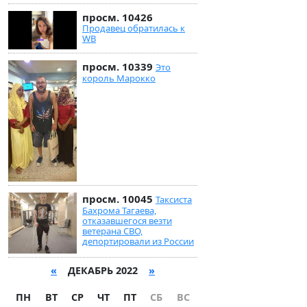
просм. 10426
Продавец обратилась к
WB
просм. 10339
Это
король Марокко
просм. 10045
Таксиста
Бахрома Тагаева,
отказавшегося везти
ветерана СВО,
депортировали из России
«
ДЕКАБРЬ 2022
»
ПН
ВТ
СР
ЧТ
ПТ
СБ
ВС