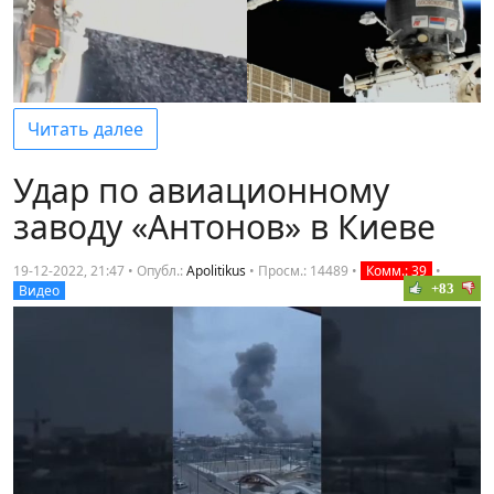
Читать далее
Удар по авиационному
заводу «Антонов» в Киеве
19-12-2022, 21:47 • Опубл.:
Apolitikus
•
Просм.: 14489
•
Комм.: 39
•
+83
Видео