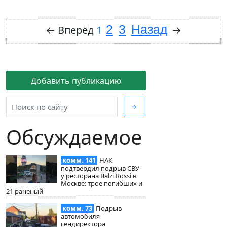
2
3
Назад
←
Вперёд
1
→
Добавить публикацию
→
Обсуждаемое
комм. 141
НАК
подтвердил подрыв СВУ
у ресторана Balzi Rossi в
Москве: трое погибших и
21 раненый
комм. 73
Подрыв
автомобиля
гендиректора