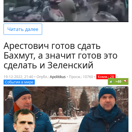
Читать далее
Арестович готов сдать
Бахмут, а значит готов это
сделать и Зеленский
19-12-2022, 21:40 • Опубл.:
Apolitikus
•
Просм.: 10760
•
Комм.: 28
•
+40
События в мире