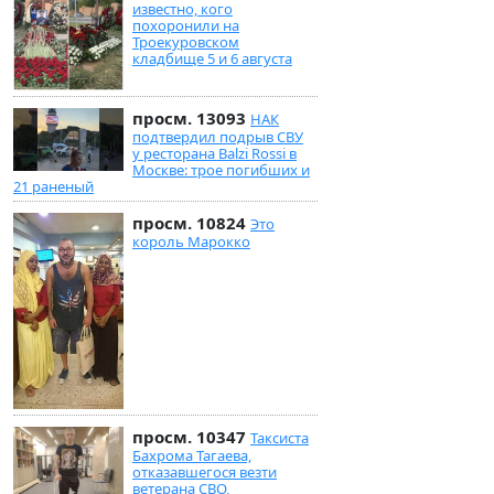
известно, кого
похоронили на
Троекуровском
кладбище 5 и 6 августа
просм. 13093
НАК
подтвердил подрыв СВУ
у ресторана Balzi Rossi в
Москве: трое погибших и
21 раненый
просм. 10824
Это
король Марокко
просм. 10347
Таксиста
Бахрома Тагаева,
отказавшегося везти
ветерана СВО,