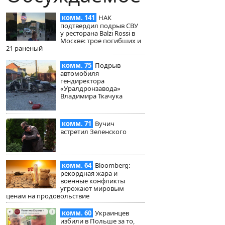
комм. 141
НАК
подтвердил подрыв СВУ
у ресторана Balzi Rossi в
Москве: трое погибших и
21 раненый
комм. 75
Подрыв
автомобиля
гендиректора
«Уралдронзавода»
Владимира Ткачука
комм. 71
Вучич
встретил Зеленского
комм. 64
Bloomberg:
рекордная жара и
военные конфликты
угрожают мировым
ценам на продовольствие
комм. 60
Украинцев
избили в Польше за то,