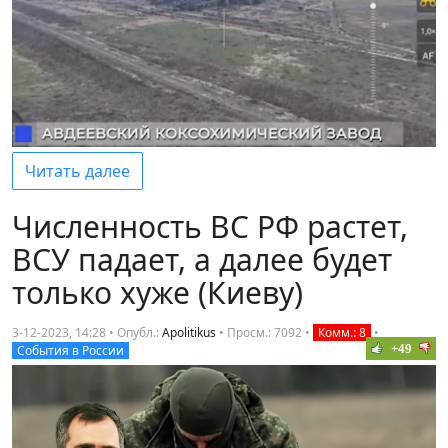
Читать далее
Численность ВС РФ растет,
ВСУ падает, а далее будет
только хуже (Киеву)
3-12-2023, 14:28 • Опубл.:
Apolitikus
•
Просм.: 7092
•
Комм.: 8
•
+49
События в России