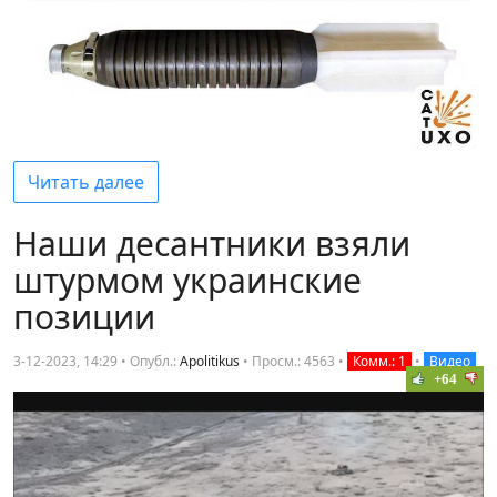
Читать далее
Наши десантники взяли
штурмом украинские
позиции
3-12-2023, 14:29 • Опубл.:
Apolitikus
•
Просм.: 4563
•
Комм.: 1
•
Видео
+64