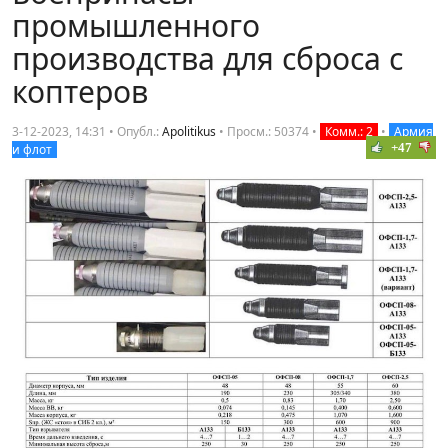
промышленного
производства для сброса с
коптеров
3-12-2023, 14:31 • Опубл.:
Apolitikus
•
Просм.: 50374
•
Комм.: 2
•
Армия
+47
и флот