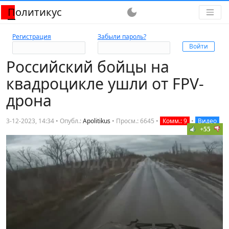
Политикус
dark_mode
Регистрация
Забыли пароль?
Российский бойцы на
квадроцикле ушли от FPV-
дрона
3-12-2023, 14:34 • Опубл.:
Apolitikus
•
Просм.: 6645
•
Комм.: 9
•
Видео
+55