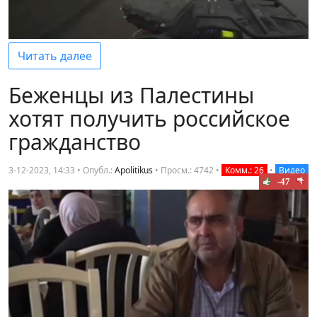
Читать далее
Беженцы из Палестины
хотят получить российское
гражданство
3-12-2023, 14:33 • Опубл.:
Apolitikus
•
Просм.: 4742
•
Комм.: 26
•
Видео
-47