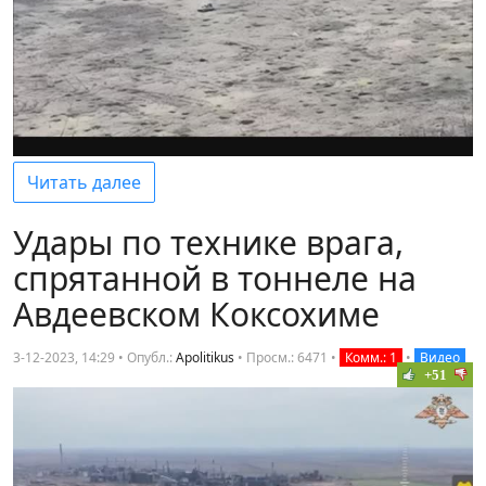
Читать далее
Удары по технике врага,
спрятанной в тоннеле на
Авдеевском Коксохиме
3-12-2023, 14:29 • Опубл.:
Apolitikus
•
Просм.: 6471
•
Комм.: 1
•
Видео
+51