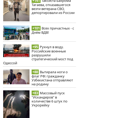
+141
Таксиста Бахрома
Тагаева, отказавшегося
везти ветерана СВО,
депортировали из России
+101
Всех причастных - с
Днём ВДВ!
+95
Рухнул в воду.
Российские военные
разрушили
стратегический мост под
Одессой
+88
Вытирала ноги о
флаг РФ: гражданку
Узбекистана отправляют
на родину
+83
Массовый пуск
"Искандеров" в
количестве 6 штук по
Укрорейху