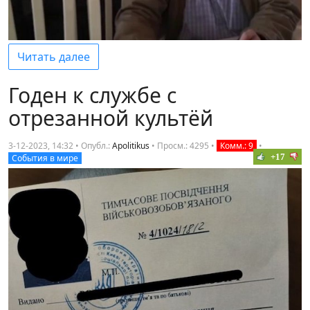
Читать далее
Годен к службе с
отрезанной культёй
3-12-2023, 14:32 • Опубл.:
Apolitikus
•
Просм.: 4295
•
Комм.: 9
•
+17
События в мире