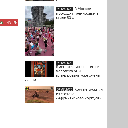
В Москве
07-08-2026
проходят тренировки в
стиле 80-х
-43
07-08-2026
Вмешательство в геном
человека они
планировали уже очень
давно
Крутые мужики
07-08-2026
из состава
«Африканского корпуса»