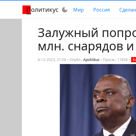
Политикус
dark_mode
Мир
Россия
Сделан
Залужный попро
млн. снарядов и
4-12-2023, 21:56 • Опубл.:
Apolitikus
•
Просм.: 11836
•
К