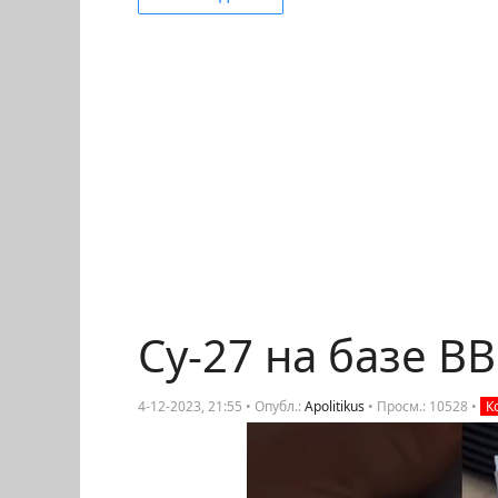
Су-27 на базе В
4-12-2023, 21:55 • Опубл.:
Apolitikus
•
Просм.: 10528
•
К