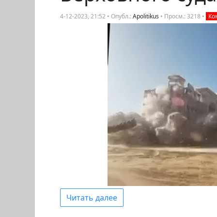
4-12-2023, 21:52 • Опубл.:
Apolitikus
•
Просм.: 3218
•
Ко
Читать далее