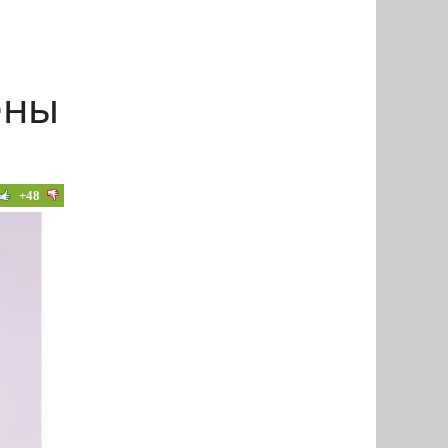
ены
+48