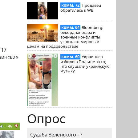
комм. 72
Продавец
обратилась к WB
комм. 64
Bloomberg:
рекордная жара и
военные конфликты
угрожают мировым
ценам на продовольствие
 17
аинские
комм. 60
Украинцев
избили в Польше за то,
что слушали украинскую
музыку.
Опрос
+46
Судьба Зеленского - ?