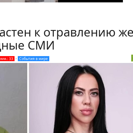
астен к отравлению ж
адные СМИ
омм.: 33
•
События в мире