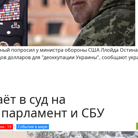
ный попросил у министра обороны США Ллойда Остина
ов долларов для "деоккупации Украины", сообщают укр
т в суд на
 парламент и СБУ
мм.: 19
•
События в мире