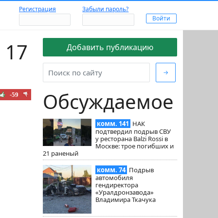
Регистрация
Забыли пароль?
 17
Добавить публикацию
→
Обсуждаемое
-59
комм. 141
НАК
подтвердил подрыв СВУ
у ресторана Balzi Rossi в
Москве: трое погибших и
21 раненый
комм. 74
Подрыв
автомобиля
гендиректора
«Уралдронзавода»
Владимира Ткачука