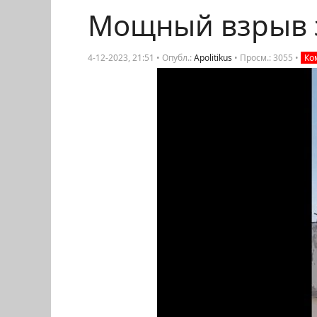
Мощный взрыв з
4-12-2023, 21:51 • Опубл.:
Apolitikus
•
Просм.: 3055
•
Ком