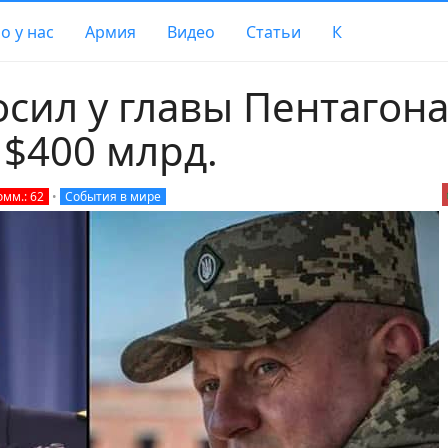
о у нас
Армия
Видео
Статьи
К
сил у главы Пентагона
 $400 млрд.
омм.: 62
•
События в мире