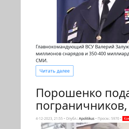
Главнокомандующий ВСУ Валерий Залуж
миллионов снарядов и 350-400 миллиард
СМИ.
Читать далее
Порошенко подаё
пограничников,
4-12-2023, 21:55 • Опубл.:
Apolitikus
•
Просм.: 5970
•
Ко