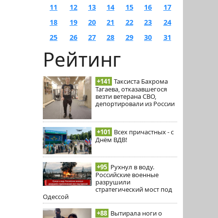
11
12
13
14
15
16
17
18
19
20
21
22
23
24
25
26
27
28
29
30
31
Рейтинг
+141
Таксиста Бахрома
Тагаева, отказавшегося
везти ветерана СВО,
депортировали из России
+101
Всех причастных - с
Днём ВДВ!
+95
Рухнул в воду.
Российские военные
разрушили
стратегический мост под
Одессой
+88
Вытирала ноги о