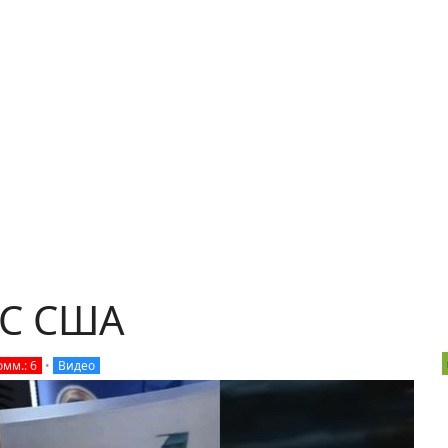
ВС США
омм.: 6
•
Видео