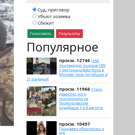
Суд, приговор
Убьют хозяева
Сбежит
Голосовать
Результаты
Популярное
просм. 12746
НАК
подтвердил подрыв СВУ
у ресторана Balzi Rossi в
Москве: трое погибших и
21 раненый
просм. 11966
Стало
известно, кого
похоронили на
Троекуровском
кладбище 5 и 6 августа
просм. 10497
Продавец обратилась к
WB