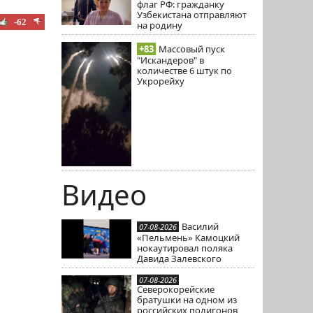
флаг РФ: гражданку
Узбекистана отправляют
-62
на родину
+83
Массовый пуск
"Искандеров" в
количестве 6 штук по
Укрорейху
Видео
Василий
07-08-2026
«Пельмень» Камоцкий
нокаутировал поляка
Давида Залевского
07-08-2026
Северокорейские
братушки на одном из
российских полигонов