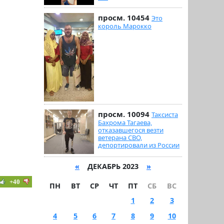
просм. 10454
Это
король Марокко
просм. 10094
Таксиста
Бахрома Тагаева,
отказавшегося везти
ветерана СВО,
депортировали из России
«
ДЕКАБРЬ 2023
»
+40
ПН
ВТ
СР
ЧТ
ПТ
СБ
ВС
1
2
3
4
5
6
7
8
9
10