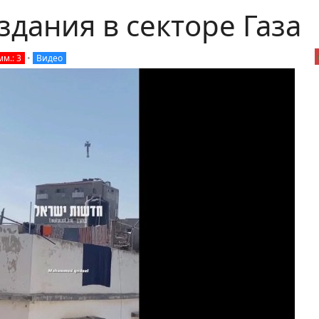
дания в секторе Газа
м.: 3
•
Видео