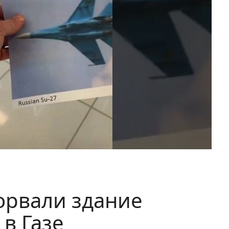
орвали здание
 в Газе