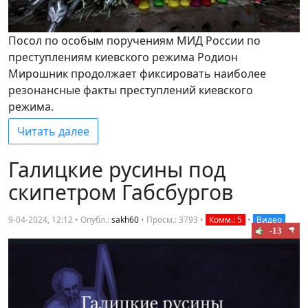
Посол по особым поручениям МИД России по
преступлениям киевского режима Родион
Мирошник продолжает фиксировать наиболее
резонансные факты преступлений киевского
режима.
Читать далее
Галицкие русины под
скипетром Габсбургов
9-04-2024, 12:12 • Опубл.:
sakh60
•
Просм.: 3793
•
Комм.: 5
•
Видео
-13