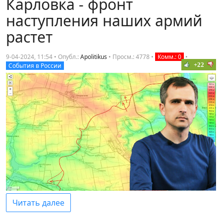
Карловка - фронт
наступления наших армий
растет
9-04-2024, 11:54 • Опубл.:
Apolitikus
•
Просм.: 4778
•
Комм.: 0
•
+22
События в России
Читать далее