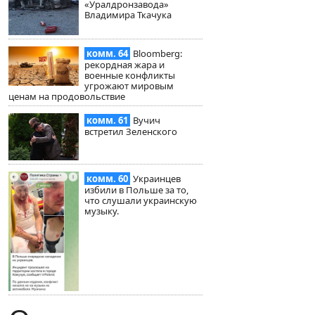
«Уралдронзавода»
Владимира Ткачука
комм. 64
Bloomberg:
рекордная жара и
военные конфликты
угрожают мировым
ценам на продовольствие
комм. 61
Вучич
встретил Зеленского
комм. 60
Украинцев
избили в Польше за то,
что слушали украинскую
музыку.