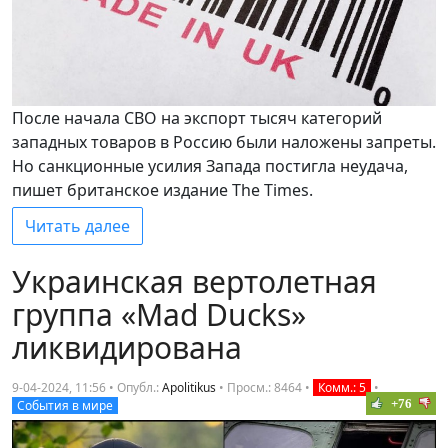
После начала СВО на экспорт тысяч категорий
западных товаров в Россию были наложены запреты.
Но санкционные усилия Запада постигла неудача,
пишет британское издание The Times.
Читать далее
Украинская вертолетная
группа «Mad Ducks»
ликвидирована
9-04-2024, 11:56 • Опубл.:
Apolitikus
•
Просм.: 8464
•
Комм.: 5
•
+76
События в мире