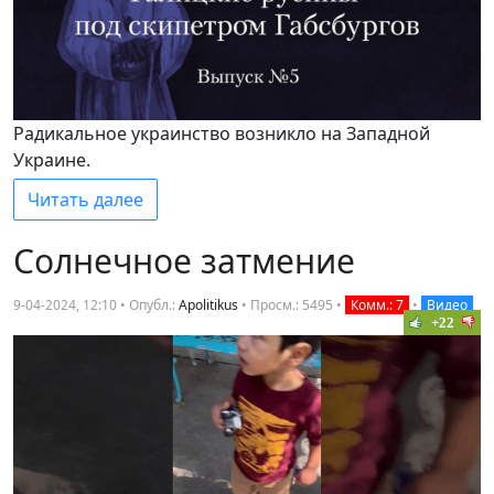
Радикальное украинство возникло на Западной
Украине.
Читать далее
Солнечное затмение
9-04-2024, 12:10 • Опубл.:
Apolitikus
•
Просм.: 5495
•
Комм.: 7
•
Видео
+22