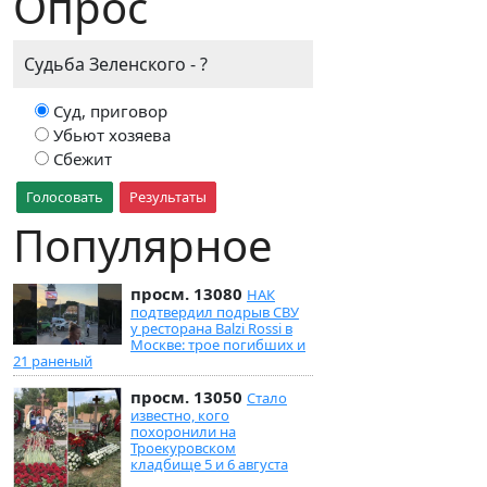
Опрос
Судьба Зеленского - ?
Суд, приговор
Убьют хозяева
Сбежит
Голосовать
Результаты
Популярное
просм. 13080
НАК
подтвердил подрыв СВУ
у ресторана Balzi Rossi в
Москве: трое погибших и
21 раненый
просм. 13050
Стало
известно, кого
похоронили на
Троекуровском
кладбище 5 и 6 августа