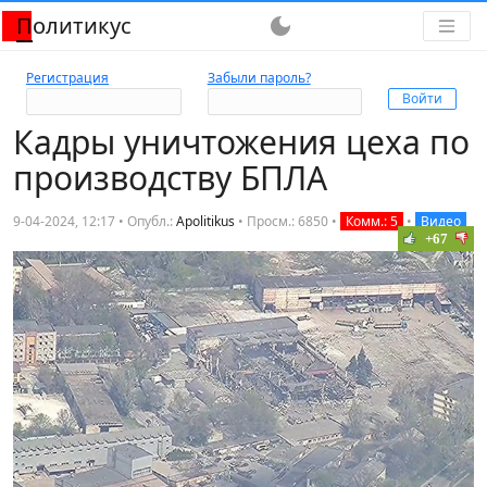
Политикус
dark_mode
Регистрация
Забыли пароль?
Кадры уничтожения цеха по
производству БПЛА
9-04-2024, 12:17 • Опубл.:
Apolitikus
•
Просм.: 6850
•
Комм.: 5
•
Видео
+67