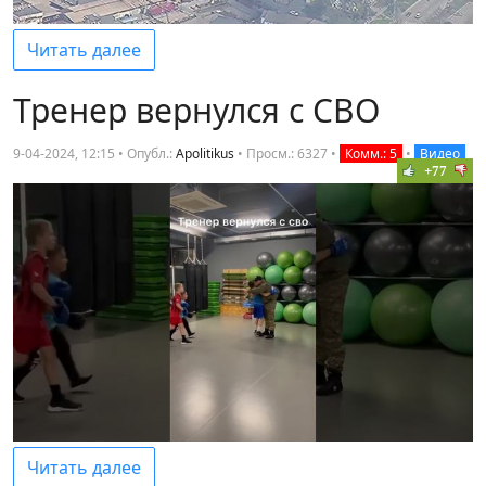
Читать далее
Тренер вернулся с СВО
9-04-2024, 12:15 • Опубл.:
Apolitikus
•
Просм.: 6327
•
Комм.: 5
•
Видео
+77
Читать далее