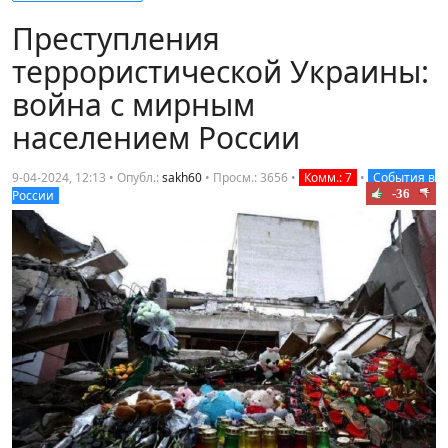
Преступления
террористической Украины:
война с мирным
населением России
9-04-2024, 12:13 • Опубл.:
sakh60
•
Просм.: 3656
•
Комм.: 7
•
События в
-36
России