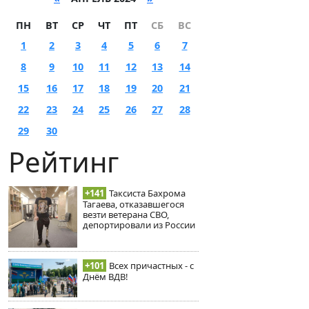
ПН
ВТ
СР
ЧТ
ПТ
СБ
ВС
1
2
3
4
5
6
7
8
9
10
11
12
13
14
15
16
17
18
19
20
21
22
23
24
25
26
27
28
29
30
Рейтинг
+141
Таксиста Бахрома
Тагаева, отказавшегося
везти ветерана СВО,
депортировали из России
+101
Всех причастных - с
Днём ВДВ!