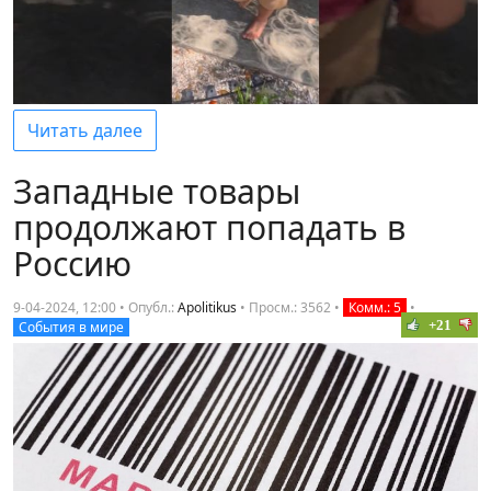
Читать далее
Западные товары
продолжают попадать в
Россию
9-04-2024, 12:00 • Опубл.:
Apolitikus
•
Просм.: 3562
•
Комм.: 5
•
+21
События в мире