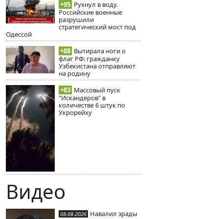
+95
Рухнул в воду.
Российские военные
разрушили
стратегический мост под
Одессой
+88
Вытирала ноги о
флаг РФ: гражданку
Узбекистана отправляют
на родину
+83
Массовый пуск
"Искандеров" в
количестве 6 штук по
Укрорейху
Видео
Навалил зрады
08-08-2026