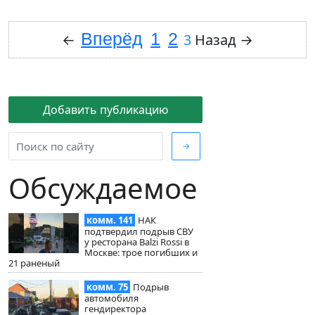
Вперёд
1
2
←
3
Назад
→
Добавить публикацию
→
Обсуждаемое
комм. 141
НАК
подтвердил подрыв СВУ
у ресторана Balzi Rossi в
Москве: трое погибших и
21 раненый
комм. 75
Подрыв
автомобиля
гендиректора