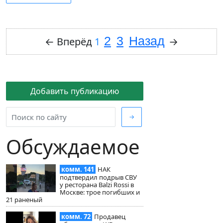
2
3
Назад
←
Вперёд
1
→
Добавить публикацию
→
Обсуждаемое
комм. 141
НАК
подтвердил подрыв СВУ
у ресторана Balzi Rossi в
Москве: трое погибших и
21 раненый
комм. 72
Продавец