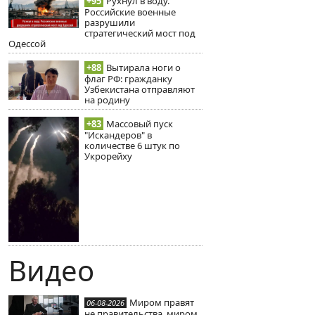
+95
Рухнул в воду.
Российские военные
разрушили
стратегический мост под
Одессой
+88
Вытирала ноги о
флаг РФ: гражданку
Узбекистана отправляют
на родину
+83
Массовый пуск
"Искандеров" в
количестве 6 штук по
Укрорейху
Видео
Миром правят
06-08-2026
не правительства, миром