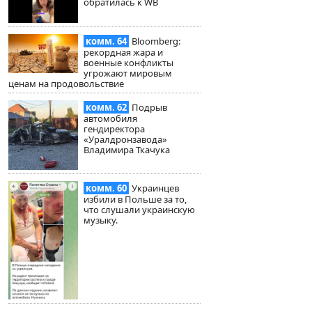
обратилась к WB
комм. 64
Bloomberg:
рекордная жара и
военные конфликты
угрожают мировым
ценам на продовольствие
комм. 62
Подрыв
автомобиля
гендиректора
«Уралдронзавода»
Владимира Ткачука
комм. 60
Украинцев
избили в Польше за то,
что слушали украинскую
музыку.