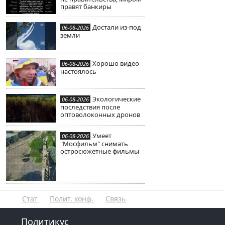
правят банкиры
Достали из-под
06-08-2026
земли
Хорошо видео
06-08-2026
настоялось
Экологические
06-08-2026
последствия после
оптоволоконных дронов
Умеет
06-08-2026
"Мосфильм" снимать
остросюжетные фильмы
Стат
Полит. конф.
Связь
Политикус