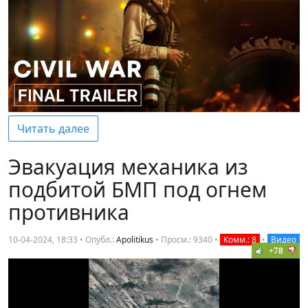
Читать далее
Эвакуация механика из
подбитой БМП под огнем
противника
10-04-2024, 18:33 • Опубл.:
Apolitikus
•
Просм.: 9340
•
Комм.: 8
•
Видео
+78