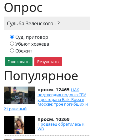
Опрос
Судьба Зеленского - ?
Суд, приговор
Убьют хозяева
Сбежит
Голосовать
Результаты
Популярное
просм. 12465
НАК
подтвердил подрыв СВУ
у ресторана Balzi Rossi в
Москве: трое погибших и
21 раненый
просм. 10269
Продавец обратилась к
WB