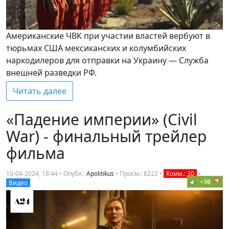
Американские ЧВК при участии властей вербуют в
тюрьмах США мексиканских и колумбийских
наркодилеров для отправки на Украину — Служба
внешней разведки РФ.
Читать далее
«Падение империи» (Civil
War) - финальный трейлер
фильма
10-04-2024, 18:44 • Опубл.:
Apolitikus
•
Просм.: 8222
•
Комм.: 30
•
+30
Видео