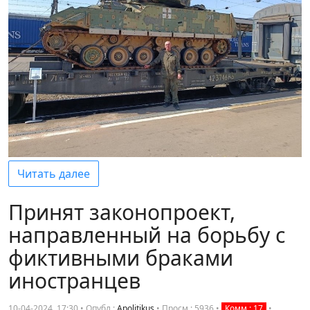
Читать далее
Принят законопроект,
направленный на борьбу с
фиктивными браками
иностранцев
10-04-2024, 17:30 • Опубл.:
Apolitikus
•
Просм.: 5936
•
Комм.: 17
•