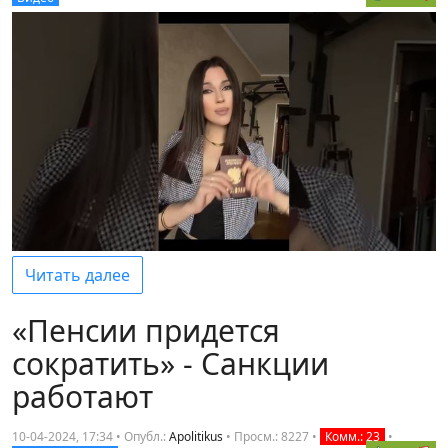
Читать далее
«Пенсии придется
сократить» - Санкции
работают
10-04-2024, 17:34 • Опубл.:
Apolitikus
•
Просм.: 8227
•
Комм.: 23
•