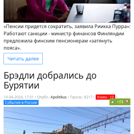
«Пенсии придется сократить, заявила Риикка Пурра»:
Работают санкции - министр финансов Финляндии
предложила финским пенсионерам «затянуть
пояса».
Читать далее
Брэдли добрались до
Бурятии
10-04-2024, 17:31 • Опубл.:
Apolitikus
•
Просм.: 8217
•
Комм.: 10
•
+73
События в России