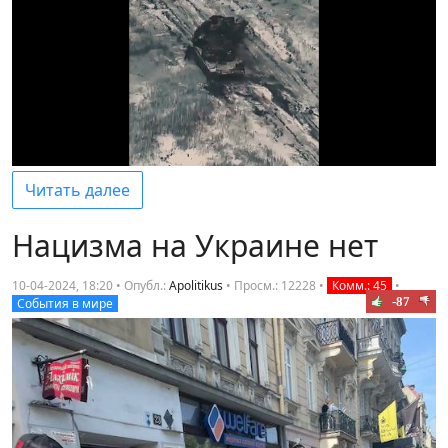
Читать далее
Нацизма на Украине нет
10-04-2024, 18:20 • Опубл.:
Apolitikus
•
Просм.: 12228
•
Комм.: 45
•
-87
События в мире