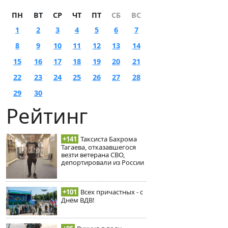
ПН
ВТ
СР
ЧТ
ПТ
СБ
ВС
1
2
3
4
5
6
7
8
9
10
11
12
13
14
15
16
17
18
19
20
21
22
23
24
25
26
27
28
29
30
Рейтинг
+141
Таксиста Бахрома
Тагаева, отказавшегося
везти ветерана СВО,
депортировали из России
+101
Всех причастных - с
Днём ВДВ!