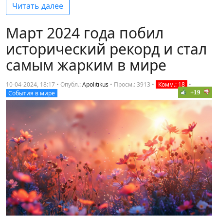
Читать далее
Март 2024 года побил
исторический рекорд и стал
самым жарким в мире
10-04-2024, 18:17 • Опубл.:
Apolitikus
•
Просм.: 3913
•
Комм.: 18
•
+19
События в мире