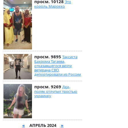
просм. 10128
Это
король Марокко
просм. 9895
Таксиста
Бахрома Тагаева,
отказавшегося везти
ветерана СВО,
депортировали из России
просм. 9269
Дед-
поляк отлупил тростью
украинку
«
АПРЕЛЬ 2024
»