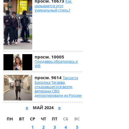
просм. 10673
Как
называется этот
уникальный стиль?
просм. 10005
Продавец обратилась к
WB
просм. 9614
Таксиста
Бахрома Тагаева,
отказавшегося везти
ветерана СВО,
депортировали из России
«
МАЙ 2024
»
ПН
ВТ
СР
ЧТ
ПТ
СБ
ВС
1
2
3
4
5