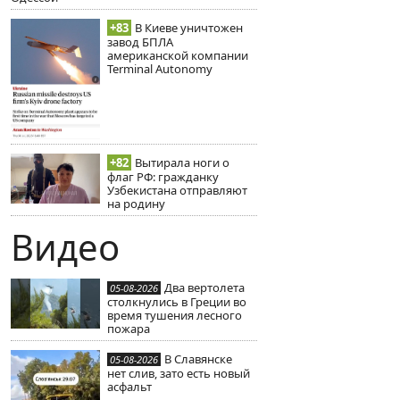
+83
В Киеве уничтожен
завод БПЛА
американской компании
Terminal Autonomy
+82
Вытирала ноги о
флаг РФ: гражданку
Узбекистана отправляют
на родину
Видео
Два вертолета
05-08-2026
столкнулись в Греции во
время тушения лесного
пожара
В Славянске
05-08-2026
нет слив, зато есть новый
асфальт