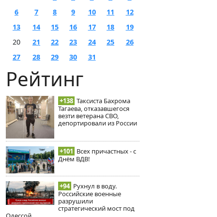
6
7
8
9
10
11
12
13
14
15
16
17
18
19
20
21
22
23
24
25
26
27
28
29
30
31
Рейтинг
+138
Таксиста Бахрома
Тагаева, отказавшегося
везти ветерана СВО,
депортировали из России
+101
Всех причастных - с
Днём ВДВ!
+94
Рухнул в воду.
Российские военные
разрушили
стратегический мост под
Одессой