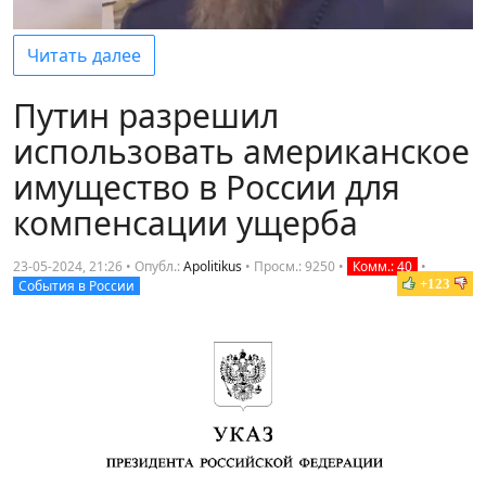
Читать далее
Путин разрешил
использовать американское
имущество в России для
компенсации ущерба
23-05-2024, 21:26 • Опубл.:
Apolitikus
•
Просм.: 9250
•
Комм.: 40
•
+123
События в России