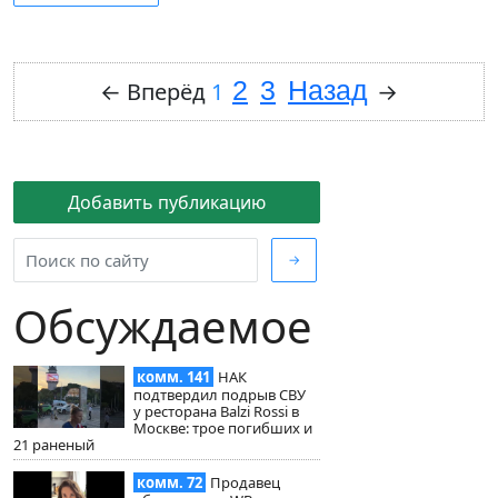
2
3
Назад
←
Вперёд
1
→
Добавить публикацию
→
Обсуждаемое
комм. 141
НАК
подтвердил подрыв СВУ
у ресторана Balzi Rossi в
Москве: трое погибших и
21 раненый
комм. 72
Продавец