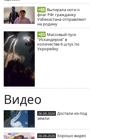
+88
Вытирала ноги о
флаг РФ: гражданку
Узбекистана отправляют
на родину
+83
Массовый пуск
"Искандеров" в
количестве 6 штук по
Укрорейху
Видео
Достали из-под
06-08-2026
земли
Хорошо видео
06-08-2026