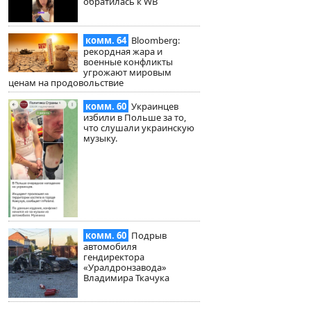
обратилась к WB
комм. 64
Bloomberg:
рекордная жара и
военные конфликты
угрожают мировым
ценам на продовольствие
комм. 60
Украинцев
избили в Польше за то,
что слушали украинскую
музыку.
комм. 60
Подрыв
автомобиля
гендиректора
«Уралдронзавода»
Владимира Ткачука