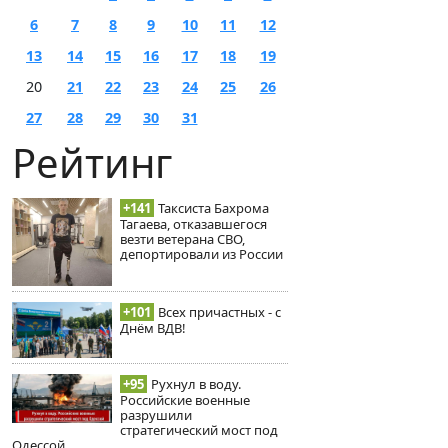
6
7
8
9
10
11
12
13
14
15
16
17
18
19
20
21
22
23
24
25
26
27
28
29
30
31
Рейтинг
+141
Таксиста Бахрома
Тагаева, отказавшегося
везти ветерана СВО,
депортировали из России
+101
Всех причастных - с
Днём ВДВ!
+95
Рухнул в воду.
Российские военные
разрушили
стратегический мост под
Одессой