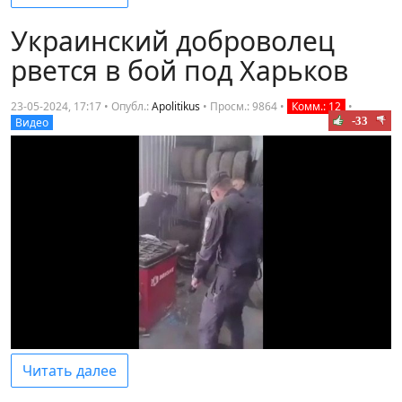
Украинский доброволец
рвется в бой под Харьков
23-05-2024, 17:17 • Опубл.:
Apolitikus
•
Просм.: 9864
•
Комм.: 12
•
-33
Видео
Читать далее