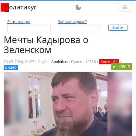
Политикус
dark_mode
Регистрация
Забыли пароль?
Мечты Кадырова о
Зеленском
23-05-2024, 21:27 • Опубл.:
Apolitikus
•
Просм.: 12528
•
Комм.: 82
•
+59
Видео