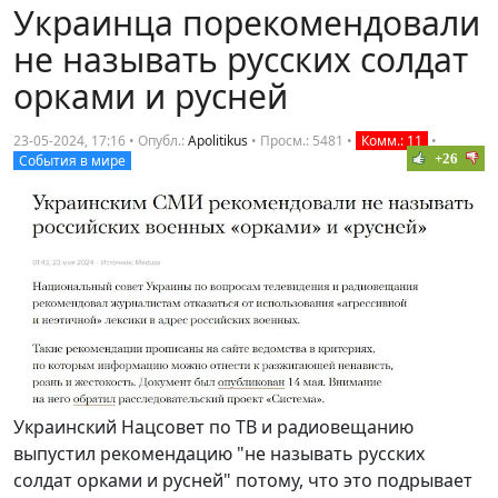
Украинца порекомендовали
не называть русских солдат
орками и русней
23-05-2024, 17:16 • Опубл.:
Apolitikus
•
Просм.: 5481
•
Комм.: 11
•
+26
События в мире
Украинский Нацсовет по ТВ и радиовещанию
выпустил рекомендацию "не называть русских
солдат орками и русней" потому, что это подрывает