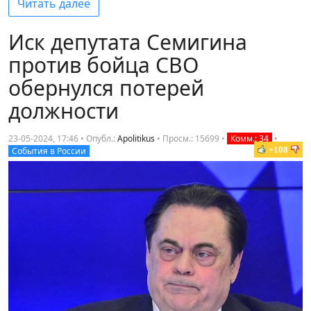
Читать далее
Иск депутата Семигина
против бойца СВО
обернулся потерей
должности
23-05-2024, 17:46 • Опубл.:
Apolitikus
•
Просм.: 15699
•
Комм.: 34
•
+108
События в России