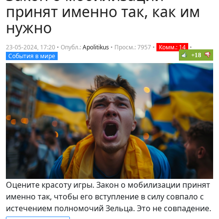
принят именно так, как им
нужно
23-05-2024, 17:20 • Опубл.:
Apolitikus
•
Просм.: 7957
•
Комм.: 14
•
+18
События в мире
Оцените красоту игры. Закон о мобилизации принят
именно так, чтобы его вступление в силу совпало с
истечением полномочий Зельца. Это не совпадение.