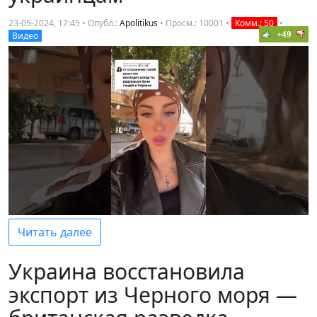
23-05-2024, 17:45 • Опубл.:
Apolitikus
•
Просм.: 10001
•
Комм.: 50
•
+49
Видео
Читать далее
Украина восстановила
экспорт из Черного моря —