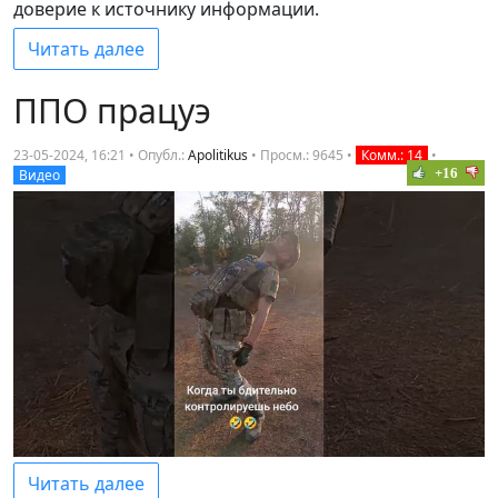
доверие к источнику информации.
Читать далее
ППО працуэ
23-05-2024, 16:21 • Опубл.:
Apolitikus
•
Просм.: 9645
•
Комм.: 14
•
+16
Видео
Читать далее