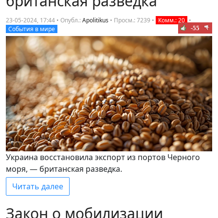
британская разведка
23-05-2024, 17:44 • Опубл.:
Apolitikus
•
Просм.: 7239
•
Комм.: 20
•
-55
События в мире
Украина восстановила экспорт из портов Черного
моря, — британская разведка.
Читать далее
Закон о мобилизации