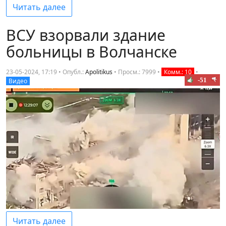
Читать далее
ВСУ взорвали здание
больницы в Волчанске
23-05-2024, 17:19 • Опубл.:
Apolitikus
•
Просм.: 7999
•
Комм.: 10
•
-51
Видео
Читать далее