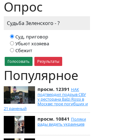
Опрос
Судьба Зеленского - ?
Суд, приговор
Убьют хозяева
Сбежит
Голосовать
Результаты
Популярное
просм. 12391
НАК
подтвердил подрыв СВУ
у ресторана Balzi Rossi в
Москве: трое погибших и
21 раненый
просм. 10841
Поляки
рады видеть украинцев