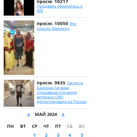
просм. 10217
Продавец обратилась к
WB
просм. 10050
Это
король Марокко
просм. 9835
Таксиста
Бахрома Тагаева,
отказавшегося везти
ветерана СВО,
депортировали из России
«
МАЙ 2024
»
ПН
ВТ
СР
ЧТ
ПТ
СБ
ВС
1
2
3
4
5