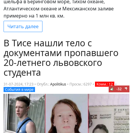
шельфа в Беринговом море, Тихом океане,
Атлантическом океане и Мексиканском заливе
примерно на 1 млн кв. км.
Читать далее
В Тисе нашли тело с
документами пропавшего
20-летнего львовского
студента
31-07-2024, 17:23 • Опубл.:
Apolitikus
•
Просм.: 6297
•
Комм.: 12
•
-32
События в мире