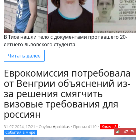
В Тисе нашли тело с документами пропавшего 20-
летнего львовского студента.
Читать далее
Еврокомиссия потребовала
от Венгрии объяснений из-
за решения смягчить
визовые требования для
россиян
31-07-2024, 17:21 • Опубл.:
Apolitikus
•
Просм.: 4110
•
Комм.: 8
•
-47
События в мире