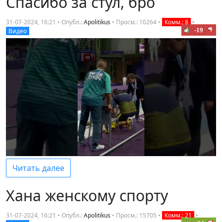
Спасибо за стул, бро
31-07-2024, 16:21 • Опубл.:
Apolitikus
•
Просм.: 10264
•
Комм.: 8
•
-19
Видео
Читать далее
Хана женскому спорту
31-07-2024, 16:21 • Опубл.:
Apolitikus
•
Просм.: 15705
•
Комм.: 21
•