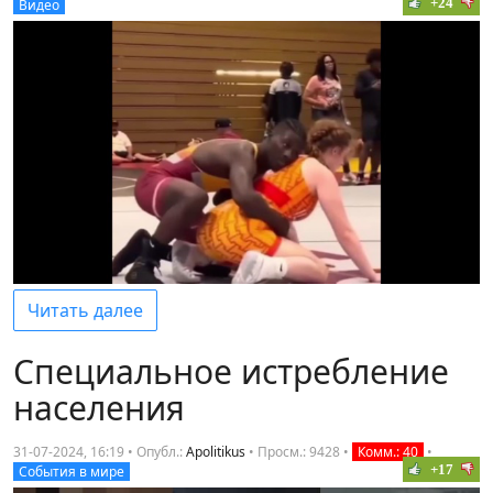
+24
Видео
Читать далее
Специальное истребление
населения
31-07-2024, 16:19 • Опубл.:
Apolitikus
•
Просм.: 9428
•
Комм.: 40
•
+17
События в мире