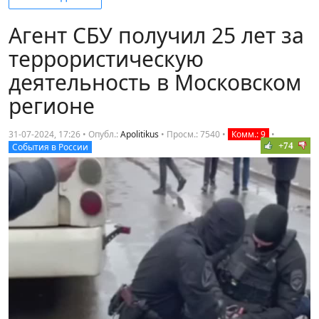
Агент СБУ получил 25 лет за
террористическую
деятельность в Московском
регионе
31-07-2024, 17:26 • Опубл.:
Apolitikus
•
Просм.: 7540
•
Комм.: 9
•
+74
События в России