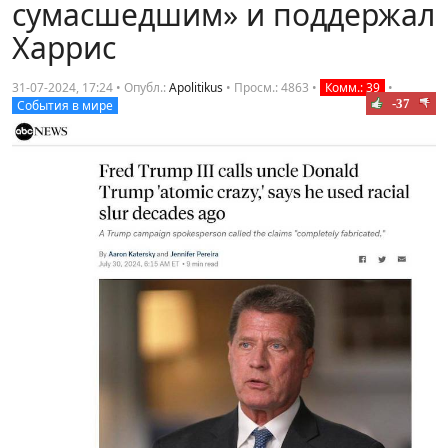
сумасшедшим» и поддержал
Харрис
31-07-2024, 17:24 • Опубл.:
Apolitikus
•
Просм.: 4863
•
Комм.: 39
•
-37
События в мире