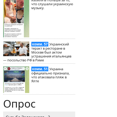
что слушали украинскую
музыку.
комм. 57
Украинский
теракт в ресторане в
Москве был актом
устрашения итальянцев
— посольство РФ в Риме
комм. 51
Украина
официально признала,
что атаковала пляж в
Ялте
Опрос