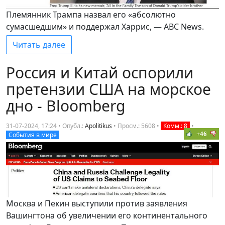
Племянник Трампа назвал его «абсолютно
сумасшедшим» и поддержал Харрис, — ABC News.
Читать далее
Россия и Китай оспорили
претензии США на морское
дно - Bloomberg
31-07-2024, 17:24 • Опубл.:
Apolitikus
•
Просм.: 5608
•
Комм.: 8
•
+46
События в мире
Москва и Пекин выступили против заявления
Вашингтона об увеличении его континентального