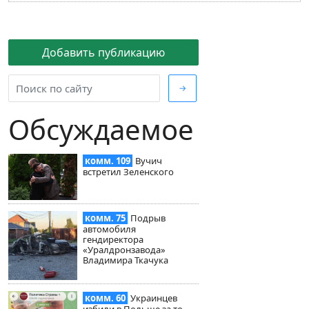
Добавить публикацию
→
Обсуждаемое
комм. 109
Вучич
встретил Зеленского
комм. 75
Подрыв
автомобиля
гендиректора
«Уралдронзавода»
Владимира Ткачука
комм. 60
Украинцев
избили в Польше за то,