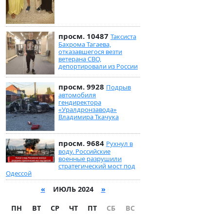
просм. 10487
Таксиста
Бахрома Тагаева,
отказавшегося везти
ветерана СВО,
депортировали из России
просм. 9928
Подрыв
автомобиля
гендиректора
«Уралдронзавода»
Владимира Ткачука
просм. 9684
Рухнул в
воду. Российские
военные разрушили
стратегический мост под
Одессой
«
ИЮЛЬ 2024
»
ПН
ВТ
СР
ЧТ
ПТ
СБ
ВС