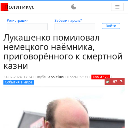
Политикус
dark_mode
Регистрация
Забыли пароль?
Лукашенко помиловал
немецкого наёмника,
приговорённого к смертной
казни
31-07-2024, 17:34 • Опубл.:
Apolitikus
•
Просм.: 9571
•
Комм.: 79
•
-97
События в мире