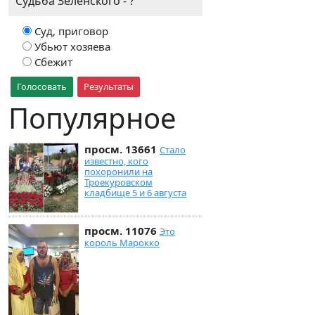
Судьба Зеленского - ?
Суд, приговор
Убьют хозяева
Сбежит
Голосовать
Результаты
Популярное
просм. 13661
Стало
известно, кого
похоронили на
Троекуровском
кладбище 5 и 6 августа
просм. 11076
Это
король Марокко