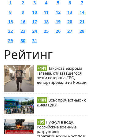
1
2
3
4
5
6
7
8
9
10
11
12
13
14
15
16
17
18
19
20
21
22
23
24
25
26
27
28
29
30
31
Рейтинг
+141
Таксиста Бахрома
Тагаева, отказавшегося
везти ветерана СВО,
депортировали из России
+101
Всех причастных - с
Днём ВДВ!
+95
Рухнул в воду.
Российские военные
разрушили
стратегический мост под