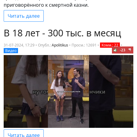
приговорённого к смертной казни.
Читать далее
В 18 лет - 300 тыс. в месяц
31-07-2024, 17:29 • Опубл.:
Apolitikus
•
Просм.: 12691
•
Комм.: 22
•
-23
Видео
Читать далее