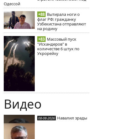
Одессой
+88
Вытирала ноги о
флаг РФ: гражданку
Узбекистана отправляют
на родину
+83
Массовый пуск
"Искандеров" в
количестве 6 штук по
Укрорейху
Видео
Навалил зрады
08-08-2026