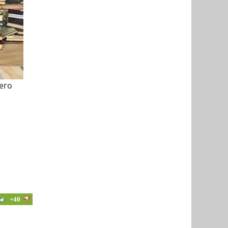
его
+40