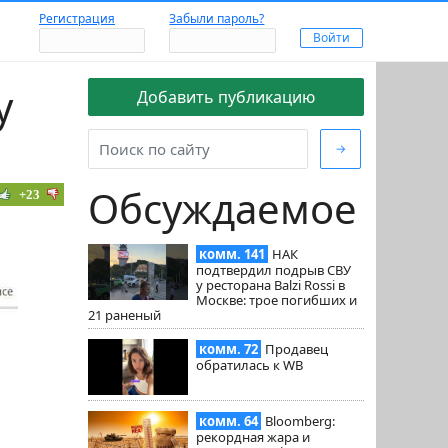
Регистрация
Забыли пароль?
у
Добавить публикацию
→
Обсуждаемое
+23
комм. 141
НАК
подтвердил подрыв СВУ
у ресторана Balzi Rossi в
Москве: трое погибших и
21 раненый
комм. 72
Продавец
обратилась к WB
комм. 64
Bloomberg:
рекордная жара и