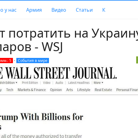
о у нас
Армия
Видео
Статьи
К
т потратить на Украин
аров - WSJ
омм.: 5
•
События в мире