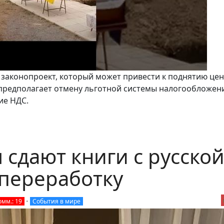
у законопроект, который может привести к поднятию цен
 предполагает отмену льготной системы налогообложен
ие НДС.
сдают книги с русско
 переработку
омм.: 19
•
События в мире