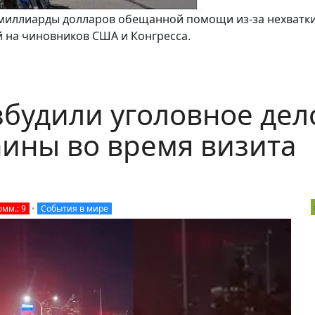
у миллиарды долларов обещанной помощи из-за нехватк
ой на чиновников США и Конгресса.
збудили уголовное дел
аины во время визита
омм.: 9
•
События в мире