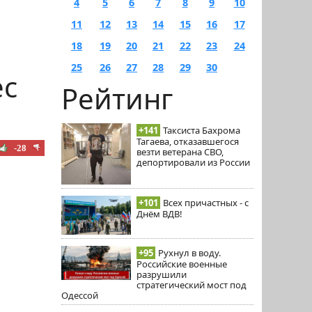
4
5
6
7
8
9
10
11
12
13
14
15
16
17
18
19
20
21
22
23
24
25
26
27
28
29
30
ес
Рейтинг
+141
Таксиста Бахрома
Тагаева, отказавшегося
-28
везти ветерана СВО,
депортировали из России
+101
Всех причастных - с
Днём ВДВ!
+95
Рухнул в воду.
Российские военные
разрушили
стратегический мост под
Одессой