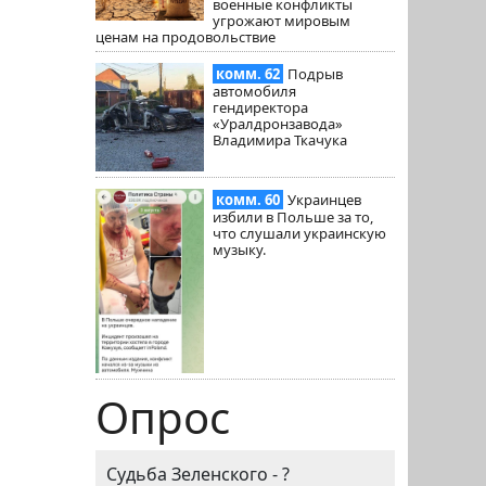
военные конфликты
угрожают мировым
ценам на продовольствие
комм. 62
Подрыв
автомобиля
гендиректора
«Уралдронзавода»
Владимира Ткачука
комм. 60
Украинцев
избили в Польше за то,
что слушали украинскую
музыку.
Опрос
Судьба Зеленского - ?