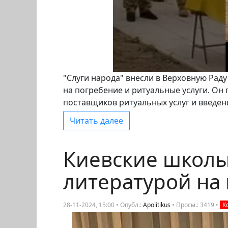
"Слуги народа" внесли в Верховную Рад
на погребение и ритуальные услуги. Он
поставщиков ритуальных услуг и введен
Читать далее
Киевские школы 
литературой на
28-11-2024, 15:00 • Опубл.:
Apolitikus
•
Просм.: 3419
•
К