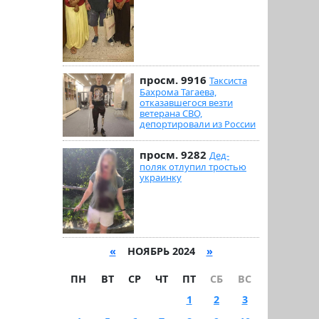
просм. 9916
Таксиста
Бахрома Тагаева,
отказавшегося везти
ветерана СВО,
депортировали из России
просм. 9282
Дед-
поляк отлупил тростью
украинку
«
НОЯБРЬ 2024
»
ПН
ВТ
СР
ЧТ
ПТ
СБ
ВС
1
2
3