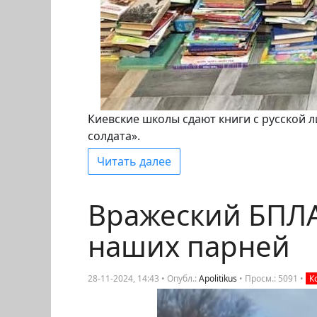
Киевские школы сдают книги с русской 
солдата».
Читать далее
Вражеский БПЛА
наших парней
28-11-2024, 14:43 • Опубл.:
Apolitikus
•
Просм.: 5091
•
К