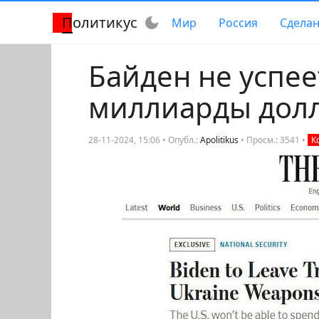
Политикус
dark_mode
Мир
Россия
Сделан
Байден не успее
миллиарды долл
28-11-2024, 15:06 • Опубл.:
Apolitikus
•
Просм.: 3541
•
К