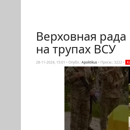
Верховная рада 
на трупах ВСУ
28-11-2024, 15:01 • Опубл.:
Apolitikus
•
Просм.: 3222
•
К