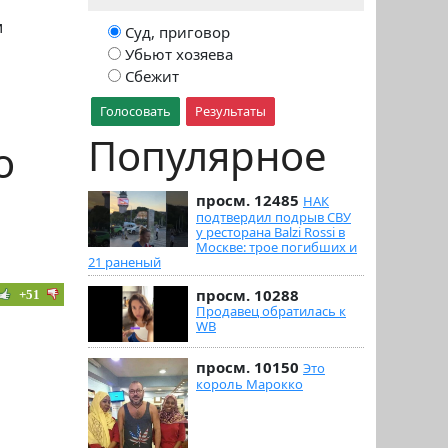
и
Суд, приговор
Убьют хозяева
Сбежит
Голосовать
Результаты
Популярное
о
просм. 12485
НАК
подтвердил подрыв СВУ
у ресторана Balzi Rossi в
Москве: трое погибших и
21 раненый
просм. 10288
+51
Продавец обратилась к
WB
просм. 10150
Это
король Марокко