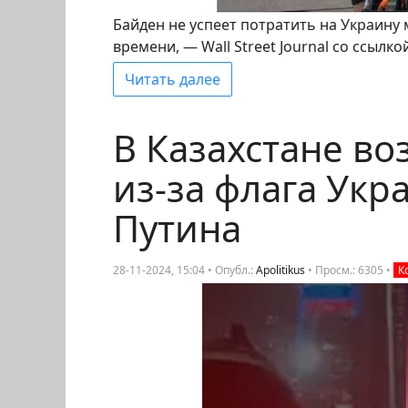
Байден не успеет потратить на Украин
времени, — Wall Street Journal со ссылк
Читать далее
В Казахстане во
из-за флага Укр
Путина
28-11-2024, 15:04 • Опубл.:
Apolitikus
•
Просм.: 6305
•
К