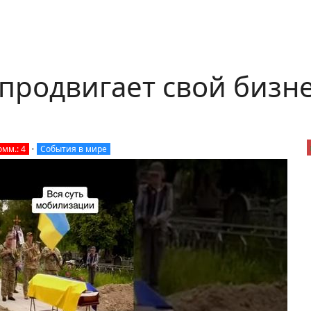
продвигает свой бизн
омм.: 4
•
События в мире