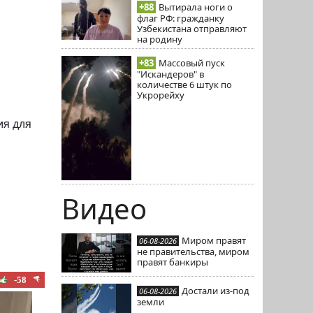
+88
Вытирала ноги о
флаг РФ: гражданку
Узбекистана отправляют
на родину
+83
Массовый пуск
"Искандеров" в
количестве 6 штук по
Укрорейху
ия для
Видео
й
Миром правят
06-08-2026
не правительства, миром
правят банкиры
-58
Достали из-под
06-08-2026
земли