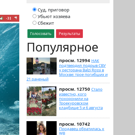
Суд, приговор
Убьют хозяева
-31
Сбежит
Голосовать
Результаты
Популярное
просм. 12994
НАК
подтвердил подрыв СВУ
у ресторана Balzi Rossi в
Москве: трое погибших и
21 раненый
просм. 12750
Стало
известно, кого
похоронили на
Троекуровском
кладбище 5 и 6 августа
просм. 10742
Продавец обратилась к
WB