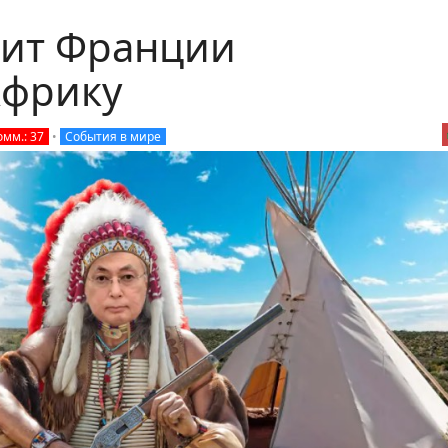
нит Франции
Африку
омм.: 37
•
События в мире