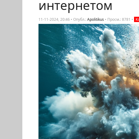
интернетом
11-11-2024, 20:46 • Опубл.:
Apolitikus
•
Просм.: 8781
•
К