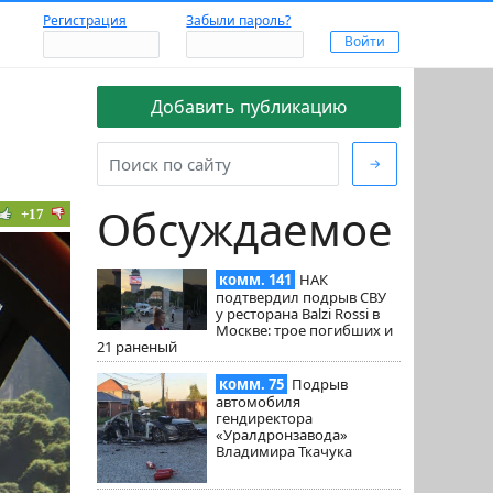
Регистрация
Забыли пароль?
Добавить публикацию
→
Обсуждаемое
+17
комм. 141
НАК
подтвердил подрыв СВУ
у ресторана Balzi Rossi в
Москве: трое погибших и
21 раненый
комм. 75
Подрыв
автомобиля
гендиректора
«Уралдронзавода»
Владимира Ткачука