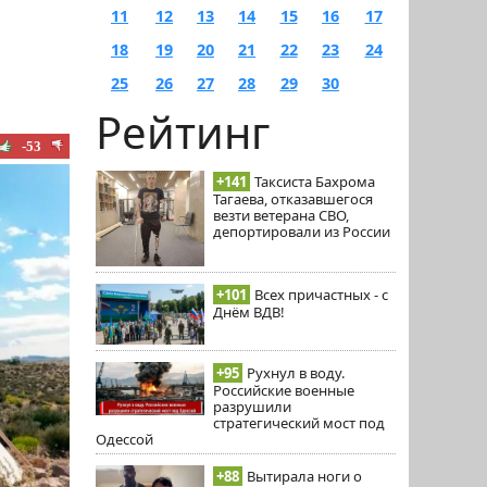
11
12
13
14
15
16
17
18
19
20
21
22
23
24
25
26
27
28
29
30
Рейтинг
-53
+141
Таксиста Бахрома
Тагаева, отказавшегося
везти ветерана СВО,
депортировали из России
+101
Всех причастных - с
Днём ВДВ!
+95
Рухнул в воду.
Российские военные
разрушили
стратегический мост под
Одессой
+88
Вытирала ноги о