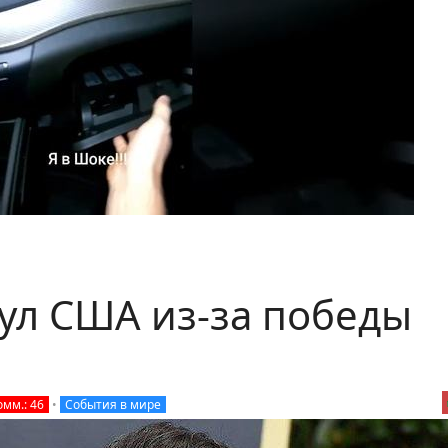
нул США из-за победы
омм.: 46
•
События в мире