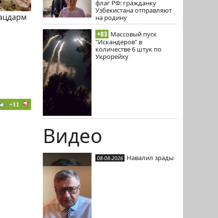
флаг РФ: гражданку
Узбекистана отправляют
лацдарм
на родину
+83
Массовый пуск
"Искандеров" в
количестве 6 штук по
Укрорейху
+11
Видео
Навалил зрады
08-08-2026