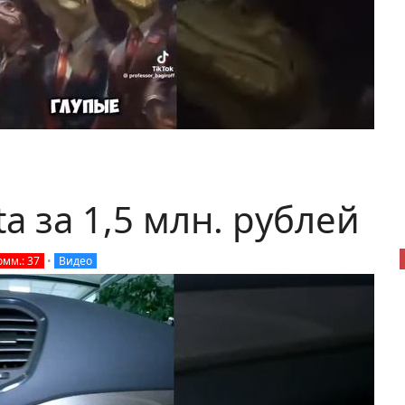
a за 1,5 млн. рублей
омм.: 37
•
Видео