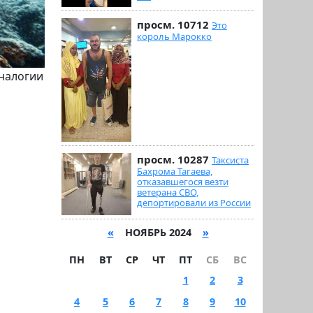
просм. 10712
Это
король Марокко
аналогии
просм. 10287
Таксиста
Бахрома Тагаева,
отказавшегося везти
ветерана СВО,
депортировали из России
«
НОЯБРЬ 2024
»
ПН
ВТ
СР
ЧТ
ПТ
СБ
ВС
1
2
3
4
5
6
7
8
9
10