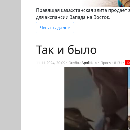
Правящая казахстанская элита продаёт 
для экспансии Запада на Восток.
Читать далее
Так и было
11-11-2024, 20:09 • Опубл.:
Apolitikus
•
Просм.: 8131
•
К