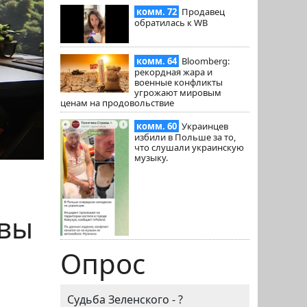
комм. 72
Продавец
обратилась к WB
комм. 64
Bloomberg:
рекордная жара и
военные конфликты
угрожают мировым
ценам на продовольствие
комм. 60
Украинцев
избили в Польше за то,
что слушали украинскую
музыку.
ывы
Опрос
Судьба Зеленского - ?