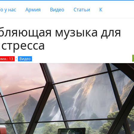
о у нас
Армия
Видео
Статьи
К
абляющая музыка для
 стресса
омм.: 13
•
Видео