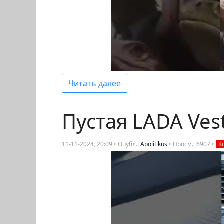
Читать далее
Пустая LADA Vest
11-11-2024, 20:09 • Опубл.:
Apolitikus
•
Просм.: 6907
•
К