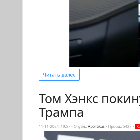
Читать далее
Том Хэнкс поки
Трампа
11-11-2024, 19:57 • Опубл.:
Apolitikus
•
Просм.: 5427
•
К