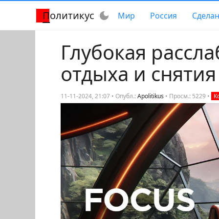
Политикус
dark_mode
Мир
Россия
Сделан
Глубокая рассл
отдыха и снятия
11-11-2024, 21:07 • Опубл.:
Apolitikus
•
Просм.: 5229
•
К