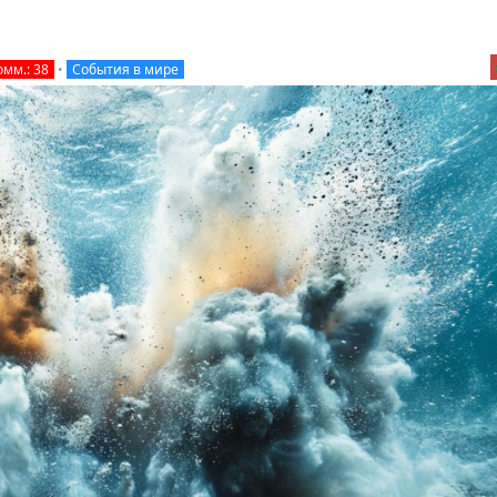
омм.: 38
•
События в мире