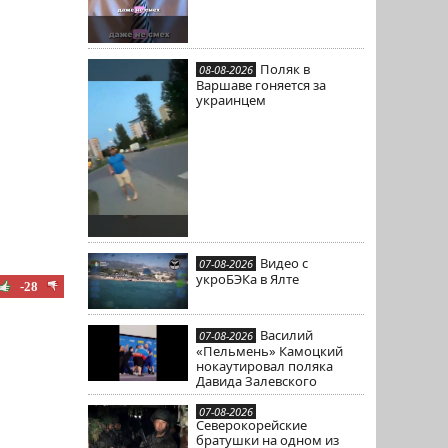
Поляк в
08-08-2026
Варшаве гоняется за
украинцем
Видео с
07-08-2026
укроБЭКа в Ялте
-28
Василий
07-08-2026
«Пельмень» Камоцкий
нокаутировал поляка
Давида Залевского
07-08-2026
Северокорейские
братушки на одном из