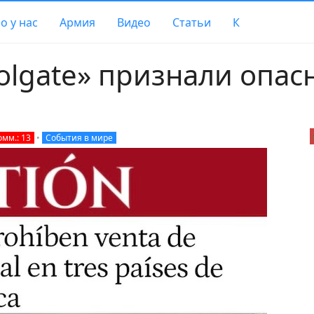
о у нас
Армия
Видео
Статьи
К
olgate» признали опас
омм.: 13
•
События в мире