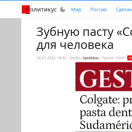
Политикус
dark_mode
Мир
Россия
Сделан
Зубную пасту «C
для человека
24-07-2025, 18:32 • Опубл.:
Apolitikus
•
Просм.: 5204
•
К