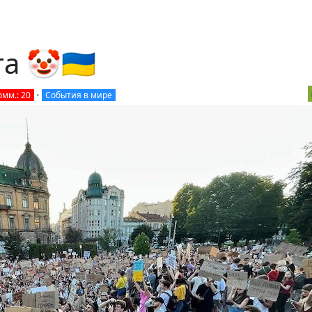
 🤡🇺🇦
омм.: 20
•
События в мире