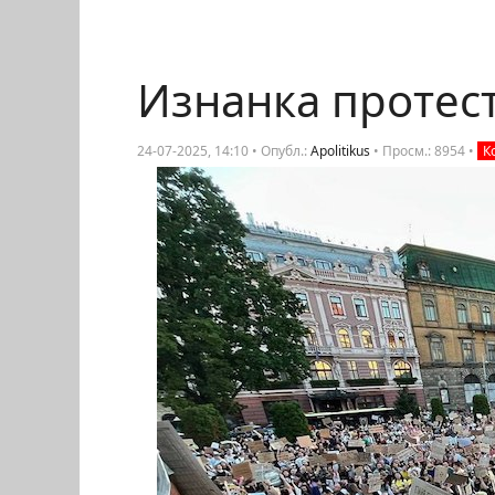
Изнанка протеста
24-07-2025, 14:10 • Опубл.:
Apolitikus
•
Просм.: 8954
•
К