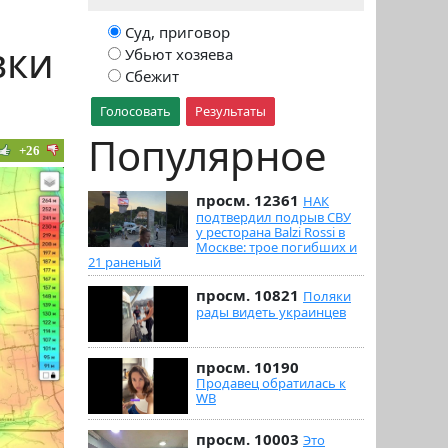
Суд, приговор
вки
Убьют хозяева
Сбежит
Голосовать
Результаты
Популярное
+26
просм. 12361
НАК
подтвердил подрыв СВУ
у ресторана Balzi Rossi в
Москве: трое погибших и
21 раненый
просм. 10821
Поляки
рады видеть украинцев
просм. 10190
Продавец обратилась к
WB
просм. 10003
Это