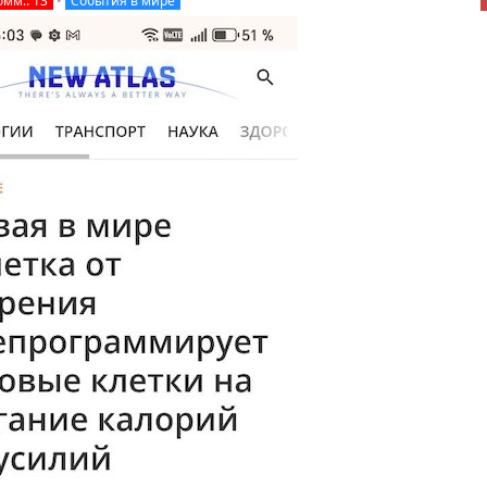
омм.: 13
•
События в мире