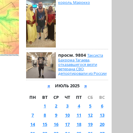
король Марокко
просм. 9804
Таксиста
Бахрома Тагаева,
отказавшегося везти
ветерана СВО,
депортировали из России
«
ИЮЛЬ 2025
»
ПН
ВТ
СР
ЧТ
ПТ
СБ
ВС
1
2
3
4
5
6
7
8
9
10
11
12
13
14
15
16
17
18
19
20