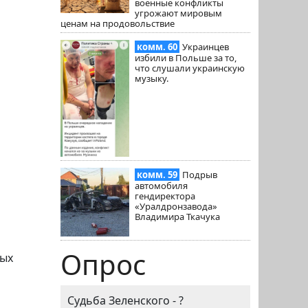
военные конфликты
угрожают мировым
ценам на продовольствие
комм. 60
Украинцев
избили в Польше за то,
что слушали украинскую
музыку.
комм. 59
Подрыв
автомобиля
гендиректора
«Уралдронзавода»
Владимира Ткачука
Опрос
вых
Судьба Зеленского - ?