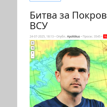
Битва за Покро
ВСУ
24-07-2025, 18:13 • Опубл.:
Apolitikus
•
Просм.: 3545
•
К