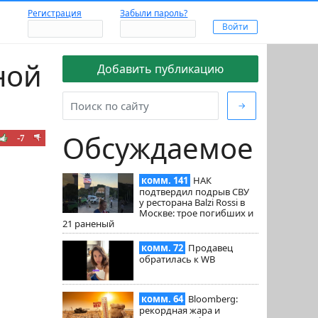
Регистрация
Забыли пароль?
ной
Добавить публикацию
→
Обсуждаемое
-7
комм. 141
НАК
подтвердил подрыв СВУ
у ресторана Balzi Rossi в
Москве: трое погибших и
21 раненый
комм. 72
Продавец
обратилась к WB
комм. 64
Bloomberg:
рекордная жара и