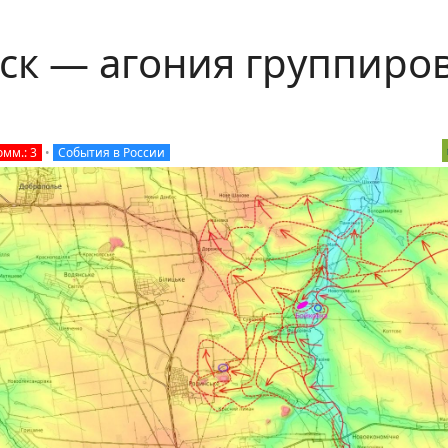
вск — агония группиро
омм.: 3
•
События в России