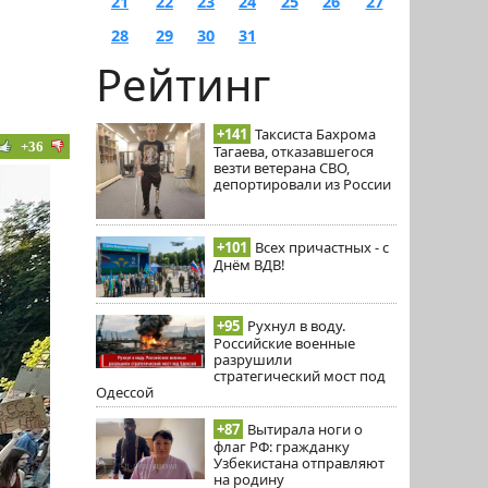
21
22
23
24
25
26
27
28
29
30
31
Рейтинг
+141
Таксиста Бахрома
+36
Тагаева, отказавшегося
везти ветерана СВО,
депортировали из России
+101
Всех причастных - с
Днём ВДВ!
+95
Рухнул в воду.
Российские военные
разрушили
стратегический мост под
Одессой
+87
Вытирала ноги о
флаг РФ: гражданку
Узбекистана отправляют
на родину