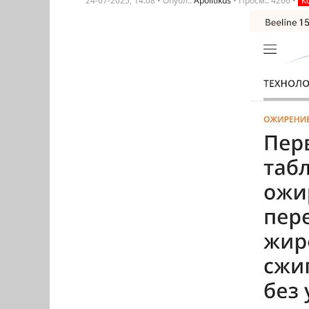
24-07-2025, 14:08 • Опубл.:
Apolitikus
•
Просм.: 4266
•
К