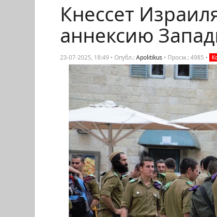
Кнессет Израиля
аннексию Запад
23-07-2025, 18:49 • Опубл.:
Apolitikus
•
Просм.: 4985
•
К