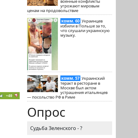
военные конфликты
угрожают мировым
ценам на продовольствие
комм. 60
Украинцев
избили в Польше за то,
что слушали украинскую
музыку.
комм. 57
Украинский
теракт в ресторане в
Москве был актом
устрашения итальянцев
+40
— посольство РФ в Риме
Опрос
Судьба Зеленского - ?