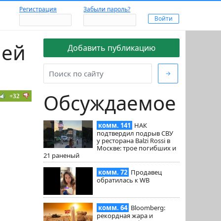
Регистрация
Забыли пароль?
шей
Добавить публикацию
→
Обсуждаемое
+32
комм. 141
НАК
подтвердил подрыв СВУ
у ресторана Balzi Rossi в
Москве: трое погибших и
21 раненый
комм. 72
Продавец
обратилась к WB
комм. 64
Bloomberg:
рекордная жара и