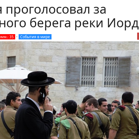
 проголосовал за
ного берега реки Иор
омм.: 35
•
События в мире