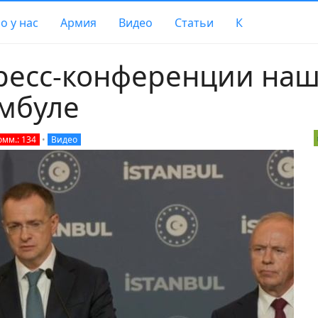
о у нас
Армия
Видео
Статьи
К
ресс-конференции на
амбуле
омм.: 134
•
Видео