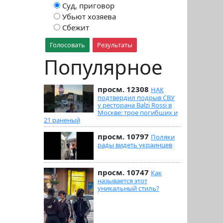
Суд, приговор
Убьют хозяева
Сбежит
Голосовать
Результаты
Популярное
просм. 12308
НАК
подтвердил подрыв СВУ
у ресторана Balzi Rossi в
Москве: трое погибших и
21 раненый
просм. 10797
Поляки
рады видеть украинцев
просм. 10747
Как
называется этот
уникальный стиль?