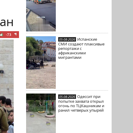
дан
-73
Испанские
05-08-2026
СМИ создают плаксивые
репортажи с
африканскими
мигрантами
Одессит при
05-08-2026
попытке захвата открыл
огонь по ТЦКашникам и
ранил четверых упырей