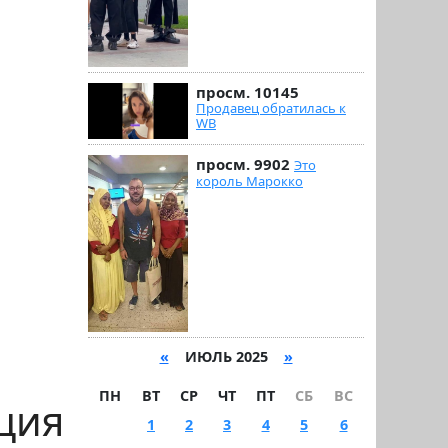
просм. 10145
Продавец обратилась к
WB
просм. 9902
Это
король Марокко
«
ИЮЛЬ 2025
»
ПН
ВТ
СР
ЧТ
ПТ
СБ
ВС
ция
1
2
3
4
5
6