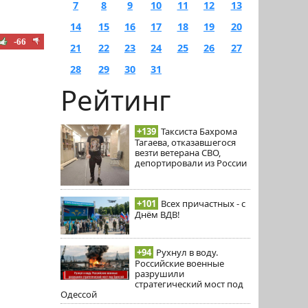
7
8
9
10
11
12
13
14
15
16
17
18
19
20
-66
21
22
23
24
25
26
27
28
29
30
31
Рейтинг
+139
Таксиста Бахрома
Тагаева, отказавшегося
везти ветерана СВО,
депортировали из России
+101
Всех причастных - с
Днём ВДВ!
+94
Рухнул в воду.
Российские военные
разрушили
стратегический мост под
Одессой