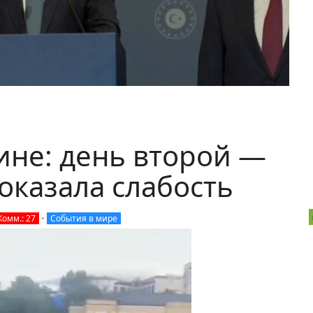
ине: день второй —
оказала слабость
Комм.: 27
•
События в мире