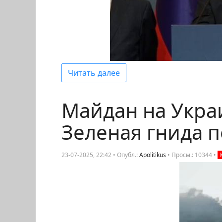
Читать далее
Майдан на Укра
Зеленая гнида п
23-07-2025, 22:42 • Опубл.:
Apolitikus
•
Просм.: 10344
•