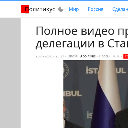
Политикус
dark_mode
Мир
Россия
Сделан
Полное видео п
делегации в Ст
23-07-2025, 23:27 • Опубл.:
Apolitikus
•
Просм.: 7676
•
К