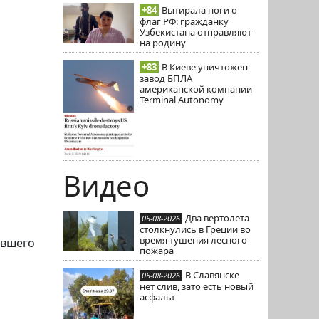
+84
Вытирала ноги о
флаг РФ: гражданку
Узбекистана отправляют
на родину
+83
В Киеве уничтожен
завод БПЛА
американской компании
Terminal Autonomy
Видео
Два вертолета
05-08-2026
столкнулись в Греции во
время тушения лесного
ывшего
пожара
В Славянске
05-08-2026
нет слив, зато есть новый
асфальт