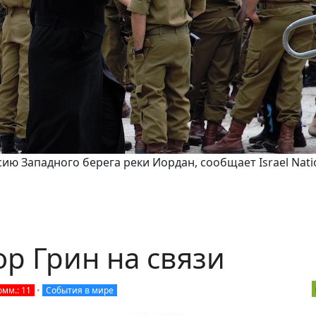
ию Западного берега реки Иордан, сообщает Israel Nati
р Грин на связи
омм.: 11
•
События в мире