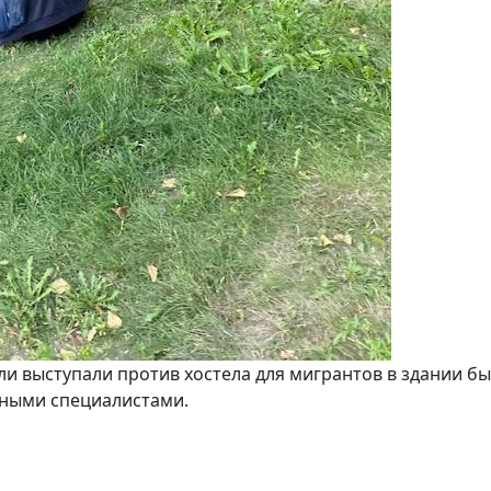
ли выступали против хостела для мигрантов в здании б
анными специалистами.