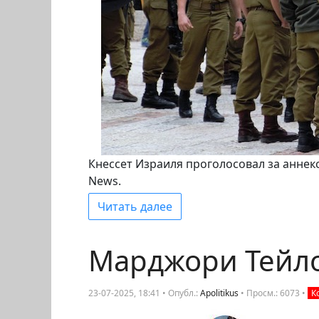
Кнессет Израиля проголосовал за аннекс
News.
Читать далее
Марджори Тейло
23-07-2025, 18:41 • Опубл.:
Apolitikus
•
Просм.: 6073
•
К