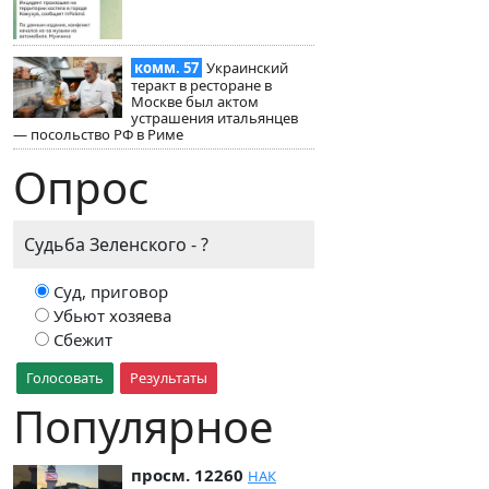
комм. 57
Украинский
теракт в ресторане в
Москве был актом
устрашения итальянцев
— посольство РФ в Риме
Опрос
Судьба Зеленского - ?
Суд, приговор
Убьют хозяева
Сбежит
Голосовать
Результаты
Популярное
просм. 12260
НАК