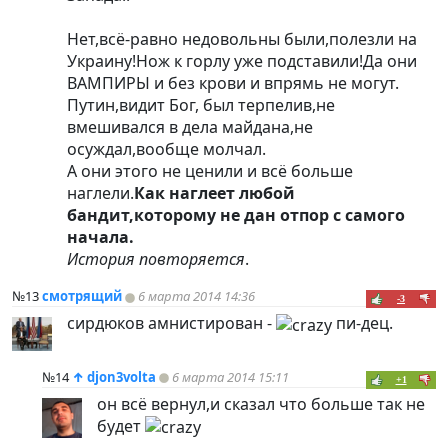
Нет,всё-равно недовольны были,полезли на
Украину!Нож к горлу уже подставили!Да они
ВАМПИРЫ и без крови и впрямь не могут.
Путин,видит Бог, был терпелив,не
вмешивался в дела майдана,не
осуждал,вообще молчал.
А они этого не ценили и всё больше
наглели.
Как наглеет любой
бандит,которому не дан отпор с самого
начала.
История повторяется
.
№13
смотрящий
6 марта 2014 14:36
-3
сирдюков амнистирован -
пи-дец.
№14
↑
djon3volta
6 марта 2014 15:11
+1
он всё вернул,и сказал что больше так не
будет