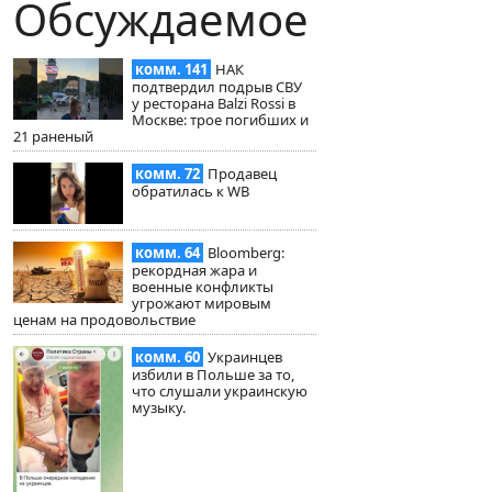
Обсуждаемое
комм. 141
НАК
подтвердил подрыв СВУ
у ресторана Balzi Rossi в
Москве: трое погибших и
21 раненый
комм. 72
Продавец
обратилась к WB
комм. 64
Bloomberg:
рекордная жара и
военные конфликты
угрожают мировым
ценам на продовольствие
комм. 60
Украинцев
избили в Польше за то,
что слушали украинскую
музыку.