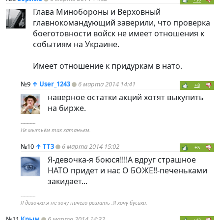
Глава Минобороны и Верховный
главнокомандующий заверили, что проверка
боеготовности войск не имеет отношения к
событиям на Украине.
Имеет отношение к придуркам в нато.
№9
↑
User_1243
6 марта 2014 14:41
+8
наверное остатки акций хотят выкупить
на бирже.
----------
Не мытьём так катаньем.
№10
↑
TT3
6 марта 2014 15:02
+5
Я-девочка-я боюся!!!!А вдруг страшное
НАТО придет и нас О БОЖЕ!!-печеньками
закидает...
----------
Я девочка,я не хочу ничего решать .Я хочу бусики.
№11
Крым
6 марта 2014 14:32