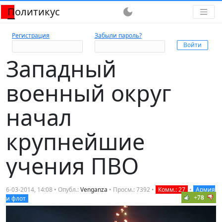
Политикус
dark_mode
Регистрация
Забыли пароль?
Западный
военный округ
начал
крупнейшие
учения ПВО
6-03-2014, 14:08 • Опубл.:
Venganza
• Просм.: 7392 •
Комм.: 27
•
Армия
+78
и флот