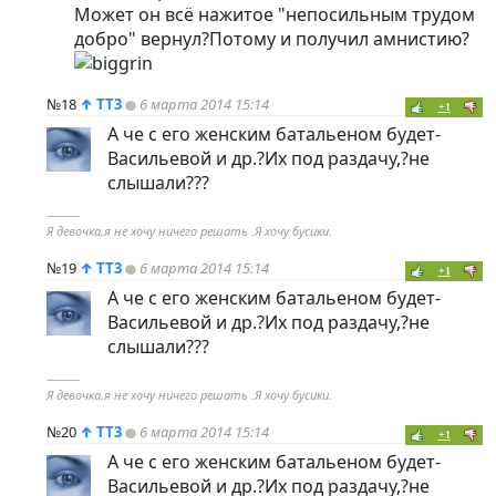
Может он всё нажитое "непосильным трудом
добро" вернул?Потому и получил амнистию?
№18
↑
TT3
6 марта 2014 15:14
+1
А че с его женским батальеном будет-
Васильевой и др.?Их под раздачу,?не
слышали???
----------
Я девочка,я не хочу ничего решать .Я хочу бусики.
№19
↑
TT3
6 марта 2014 15:14
+1
А че с его женским батальеном будет-
Васильевой и др.?Их под раздачу,?не
слышали???
----------
Я девочка,я не хочу ничего решать .Я хочу бусики.
№20
↑
TT3
6 марта 2014 15:14
+1
А че с его женским батальеном будет-
Васильевой и др.?Их под раздачу,?не