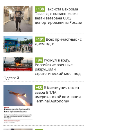
+138
Таксиста Бахрома
Тагаева, отказавшегося
везти ветерана СВО,
депортировали из России
+101
Всех причастных - с
Днём ВДВ!
+94
Рухнул в воду.
Российские военные
разрушили
стратегический мост под
Одессой
+83
В Киеве уничтожен
завод БПЛА
американской компании
Terminal Autonomy