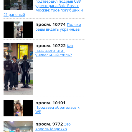
подтвердил подрыв СВУ
у ресторана Balzi Rossi в
Москве: трое погибших и
21 раненый
просм. 10774
Поляки
рады видеть украинцев
просм. 10722
Как
называется этот
уникальный стиль?
просм. 10101
Продавец обратилась к
WB
просм. 9772
Это
король Марокко