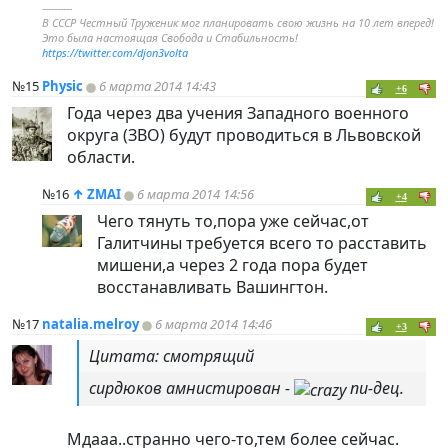
----------
В СССР Честный Труженик мог планировать свою жизнь на 10 лет вперед!
Это была настоящая Свобода и Стабильность!
https://twitter.com/djon3volta
№15
Physic
6 марта 2014 14:43
+6
Года через два учения Западного военного
округа (ЗВО) будут проводиться в Львовской
области.
№16
↑
ZMAI
6 марта 2014 14:56
+4
Чего тянуть то,пора уже сейчас,от
Галитчины требуется всего то расставить
мишени,а через 2 года пора будет
восстанавливать Вашингтон.
№17
natalia.melroy
6 марта 2014 14:46
+3
Цитата: смотрящий
сирдюков амнистирован -
пи-дец.
Мдааа..странно чего-то,тем более сейчас.