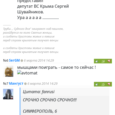
предоставил
депутат ВС Крыма Сергей
Шувайников.
Ура а а а а а ................
----------
Трубы ,, Судного дня" заиграют над пашнею,
разойдутся по полю Святые жнецы,
и солдаты Христовы живые и павшие
перед строем крылатым получат венцы
и солдаты Христовы живые и павшие
перед строем крылатым получат венцы.
№6
SerGM
6 марта 2014 14:29
+4
мышцами поиграть - самое то сейчас !
№7
Мангуст
6 марта 2014 14:29
+5
Цитата: fanrusi
СРОЧНО СРОЧНО СРОЧНО!!!
СИМФЕРОПОЛЬ, 6