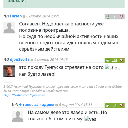
забыли.
№1
Назар
6 марта 2014 23:21
0
Согласен. Недооценка опасности уже
половина проигрыша.
Но судя по необычайной активности наших
военных подготовка идёт полным ходом и к
серьёзным действиям.
№2
djon3volta
6 марта 2014 14:13
+10
это походу Тунгуска стреляет на фото
как будто лазер!
----------
В СССР Честный Труженик мог планировать свою жизнь на 10 лет вперед!Это
была настоящая Свобода и Стабильность!
https://twitter.com/djon3volta
№3
↑
голос за кадром
6 марта 2014 15:11
+3
На самом деле это лазер и есть. Но
только, об этом, никому!