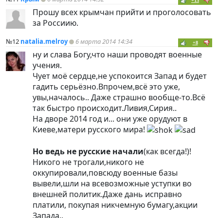
+13
Прошу всех крымчан прийти и проголосовать
за Россиию.
№12
natalia.melroy
6 марта 2014 14:34
+8
ну и слава Богу,что наши проводят военные
учения.
Чует моё сердце,не успокоится Запад и будет
гадить серьёзно.Впрочем,всё это уже,
увы,началось.. Даже страшно вообще-то.Всё
так быстро происходит.Ливия,Сирия..
На дворе 2014 год и... они уже орудуют в
Киеве,матери русского мира!
Но ведь не русские начали
(как всегда!)!
Никого не трогали,никого не
оккупировали,повсюду военные базы
вывели,шли на всевозможные уступки во
внешней политик.Даже дань исправно
платили, покупая никчемную бумагу,акции
Запада..