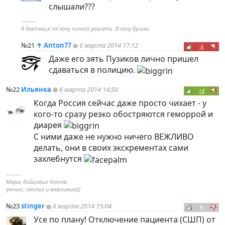
слышали???
----------
Я девочка,я не хочу ничего решать .Я хочу бусики.
№21
↑
Anton77
6 марта 2014 17:12
-1
Даже его зять Пузиков лично пришел
сдаваться в полицию.
№22
Ильянка
6 марта 2014 14:50
+2
Когда Россия сейчас даже просто чихает - у
кого-то сразу резко обостряются геморрой и
диарея
С ними даже не нужно ничего ВЕЖЛИВО
делать, они в своих экскрементах сами
захлебнутся
----------
Марш Бойцовых Котов.
умных, смелых и вежливых)))
№23
stinger
6 марта 2014 15:04
0
Усе по плану! Отключение пациента (СШП) от