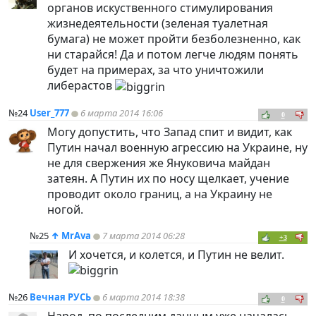
органов искуственного стимулирования
жизнедеятельности (зеленая туалетная
бумага) не может пройти безболезненно, как
ни старайся! Да и потом легче людям понять
будет на примерах, за что уничтожили
либерастов
№24
User_777
6 марта 2014 16:06
0
Могу допустить, что Запад спит и видит, как
Путин начал военную агрессию на Украине, ну
не для свержения же Януковича майдан
затеян. А Путин их по носу щелкает, учение
проводит около границ, а на Украину не
ногой.
№25
↑
MrAva
7 марта 2014 06:28
+3
И хочется, и колется, и Путин не велит.
№26
Вечная РУСЬ
6 марта 2014 18:38
0
Народ, по последним данным уже началась