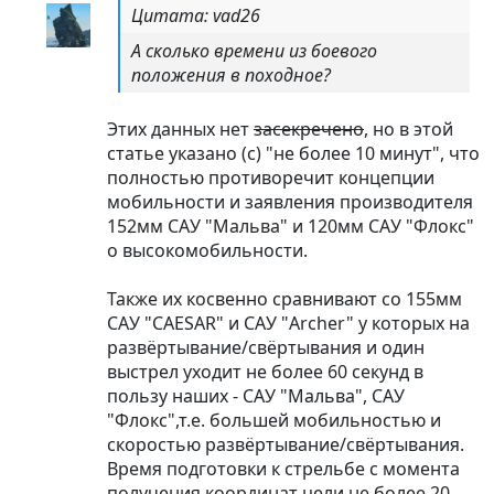
Цитата: vad26
А сколько времени из боевого
положения в походное?
Этих данных нет
засекречено
, но в этой
статье указано (с) "не более 10 минут", что
полностью противоречит концепции
мобильности и заявления производителя
152мм САУ "Мальва" и 120мм САУ "Флокс"
о высокомобильности.
Также их косвенно сравнивают со 155мм
САУ "CAESAR" и САУ "Archer" у которых на
развёртывание/свёртывания и один
выстрел уходит не более 60 секунд в
пользу наших - САУ "Мальва", САУ
"Флокс",т.е. большей мобильностью и
скоростью развёртывание/свёртывания.
Время подготовки к стрельбе с момента
получения координат цели не более 20