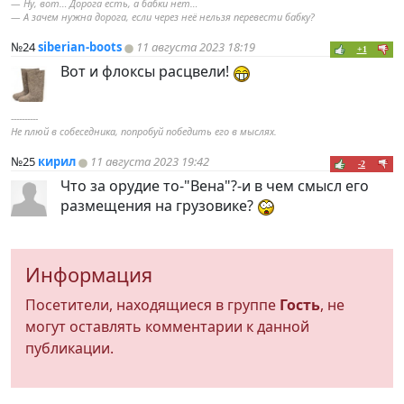
— Ну, вот… Дорога есть, а бабки нет…
— А зачем нужна дорога, если через неё нельзя перевести бабку?
№24
siberian-boots
11 августа 2023 18:19
+1
Вот и флоксы расцвели!
----------
Не плюй в собеседника, попробуй победить его в мыслях.
№25
кирил
11 августа 2023 19:42
-2
Что за орудие то-"Вена"?-и в чем смысл его
размещения на грузовике?
Информация
Посетители, находящиеся в группе
Гость
, не
могут оставлять комментарии к данной
публикации.