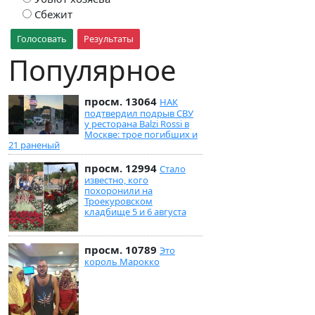
Сбежит
Голосовать
Результаты
Популярное
просм. 13064
НАК
подтвердил подрыв СВУ
у ресторана Balzi Rossi в
Москве: трое погибших и
21 раненый
просм. 12994
Стало
известно, кого
похоронили на
Троекуровском
кладбище 5 и 6 августа
просм. 10789
Это
король Марокко