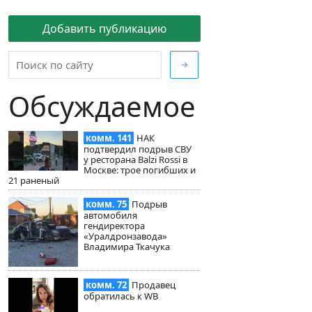
Добавить публикацию
→
Обсуждаемое
комм. 141
НАК
подтвердил подрыв СВУ
у ресторана Balzi Rossi в
Москве: трое погибших и
21 раненый
комм. 75
Подрыв
автомобиля
гендиректора
«Уралдронзавода»
Владимира Ткачука
комм. 72
Продавец
обратилась к WB