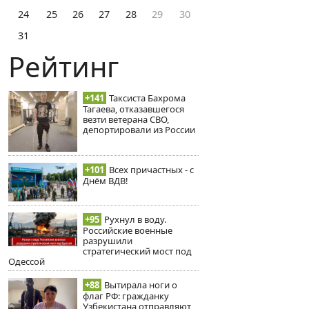
24
25
26
27
28
29
30
31
Рейтинг
+141
Таксиста Бахрома
Тагаева, отказавшегося
везти ветерана СВО,
депортировали из России
+101
Всех причастных - с
Днём ВДВ!
+95
Рухнул в воду.
Российские военные
разрушили
стратегический мост под
Одессой
+88
Вытирала ноги о
флаг РФ: гражданку
Узбекистана отправляют