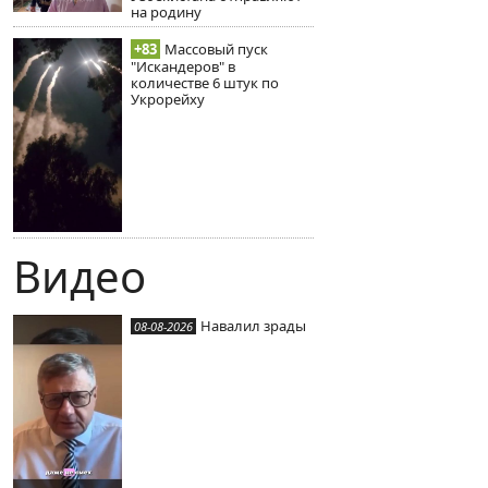
на родину
+83
Массовый пуск
"Искандеров" в
количестве 6 штук по
Укрорейху
Видео
Навалил зрады
08-08-2026