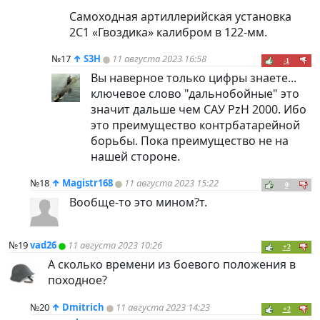
Самоходная артиллерийская установка
2С1 «Гвоздика» калибром в 122-мм.
№17
↑
S3H
11 августа 2023 16:58
-1
Вы наверное только цифры знаете...
ключевое слово "дальнобойные" это
значит дальше чем САУ PzH 2000. Ибо
это преимущество контрбатарейной
борьбы. Пока преимущество не на
нашей стороне.
№18
↑
Magistr168
11 августа 2023 15:22
0
Вообще-то это мином?т.
№19
vad26
11 августа 2023 10:26
+2
А сколько времени из боевого положения в
походное?
№20
↑
Dmitrich
11 августа 2023 14:23
+2