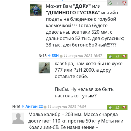
0
Может Вам
"ДОРУ"
или
"ДЛИННОГО ГУСТАВА"
исчийо
подать на блюдечке с голубой
каёмочкой??? Тогда будете
довольны, все таки 520 мм. с
дальностью 52 тыс. для фугасных;
38 тыс. для бетонобойный!!!???
№15
↑
S3H
11 августа 2023 16:57
+1
казябра, нам хотя-бы не хуже
777 или PzH 2000, а дору
оставьте себе.
ПыСы. Ну нельзя же быть
настолько тупым?
№16
↑
Антон 22
11 августа 2023 14:04
+2
Малка калибр – 203 мм. Масса снаряда
достигает 110 кг, против 50 кг у Мсты или
Коалиции-СВ. Ее назначение –