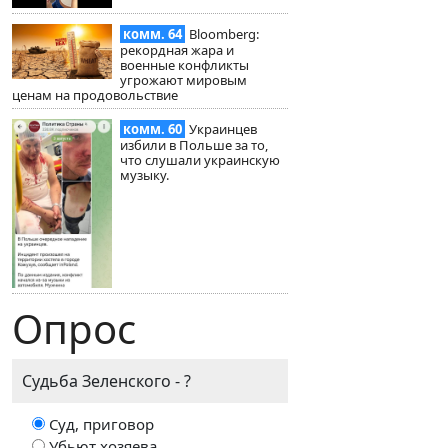
комм. 64
Bloomberg:
рекордная жара и
военные конфликты
угрожают мировым
ценам на продовольствие
комм. 60
Украинцев
избили в Польше за то,
что слушали украинскую
музыку.
Опрос
Судьба Зеленского - ?
Суд, приговор
Убьют хозяева