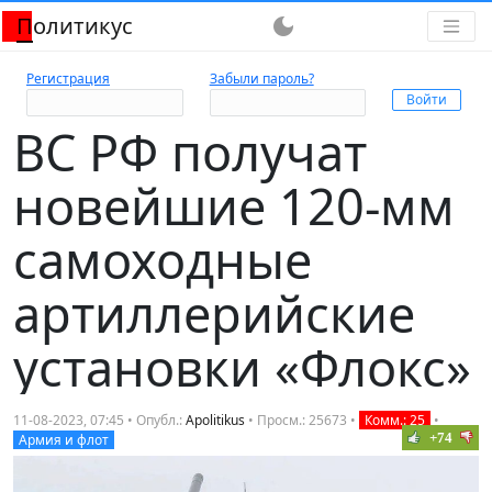
Политикус
dark_mode
Регистрация
Забыли пароль?
ВС РФ получат
новейшие 120-мм
самоходные
артиллерийские
установки «Флокс»
11-08-2023, 07:45 • Опубл.:
Apolitikus
• Просм.: 25673 •
Комм.: 25
•
+74
Армия и флот