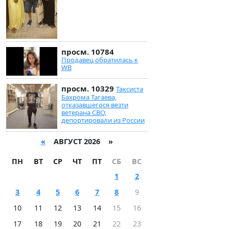
просм. 10784
Продавец обратилась к
WB
просм. 10329
Таксиста
Бахрома Тагаева,
отказавшегося везти
ветерана СВО,
депортировали из России
«
АВГУСТ 2026 »
ПН
ВТ
СР
ЧТ
ПТ
СБ
ВС
1
2
3
4
5
6
7
8
9
10
11
12
13
14
15
16
17
18
19
20
21
22
23