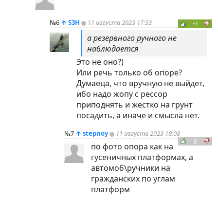
№6
↑
S3H
11 августа 2023 17:53
+1
а резервного ручного не
наблюдается
Это не оно?)
Или речь только об опоре?
Думаеца, что вручную не выйдет,
ибо надо жопу с рессор
приподнять и жестко на грунт
посадить, а иначе и смысла нет.
№7
↑
stepnoy
11 августа 2023 18:08
0
по фото опора как на
гусеничных платформах, а
автомоб\ручники на
гражданских по углам
платформ