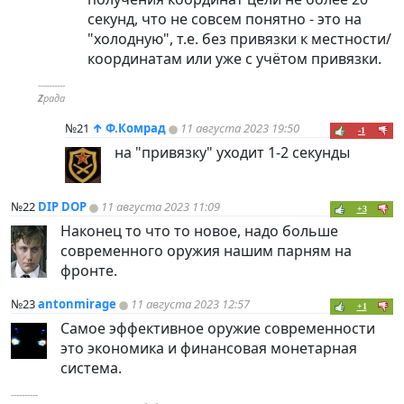
секунд, что не совсем понятно - это на
"холодную", т.е. без привязки к местности/
координатам или уже с учётом привязки.
----------
Z
рада
№21
↑
Ф.Комрад
11 августа 2023 19:50
-1
на "привязку" уходит 1-2 секунды
№22
DIP DOP
11 августа 2023 11:09
+3
Наконец то что то новое, надо больше
современного оружия нашим парням на
фронте.
№23
antonmirage
11 августа 2023 12:57
+1
Самое эффективное оружие современности
это экономика и финансовая монетарная
система.
----------