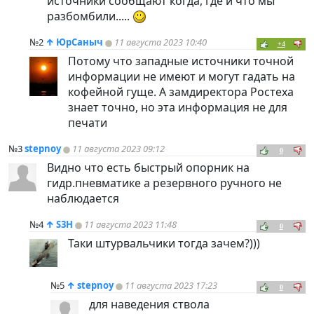
источники сообщают когда, где и что мы
разбомбили.....
№2
↑
ЮрСаныч
11 августа 2023 10:40
+4
Потому что западные источники точной
информации не имеют и могут гадать на
кофейной гуще. А замдиректора Ростеха
знает точно, но эта информация не для
печати
№3
stepnoy
11 августа 2023 09:12
0
Видно что есть быстрый опорник на
гидр.пневматике а резервного ручного не
наблюдается
№4
↑
S3H
11 августа 2023 11:48
0
Таки штурвальчики тогда зачем?)))
№5
↑
stepnoy
11 августа 2023 17:23
0
для наведения ствола