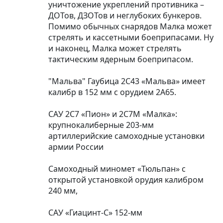
уничтожение укреплений противника –
ДОТов, ДЗОТов и неглубоких бункеров.
Помимо обычных снарядов Малка может
стрелять и кассетными боеприпасами. Ну
и наконец, Малка может стрелять
тактическим ядерным боеприпасом.
"Мальва" Гаубица 2С43 «Мальва» имеет
калибр в 152 мм с орудием 2А65.
САУ 2С7 «Пион» и 2С7М «Малка»:
крупнокалиберные 203-мм
артиллерийские самоходные установки
армии России
Самоходный миномет «Тюльпан» с
открытой установкой орудия калибром
240 мм,
САУ «Гиацинт-С» 152-мм