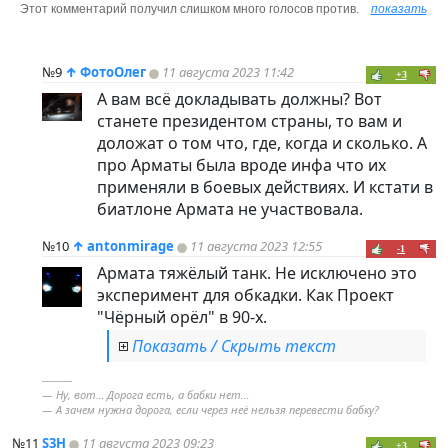
Этот комментарий получил слишком много голосов против.
показать
№9
↑
ФотоОлег
11 августа 2023 11:42
+3
А вам всё докладывать должны? Вот
станете президентом страны, то вам и
доложат о том что, где, когда и сколько. А
про Арматы была вроде инфа что их
применяли в боевых действиях. И кстати в
биатлоне Армата не участвовала.
№10
↑
antonmirage
11 августа 2023 12:55
-1
Армата тяжёлый танк. Не исключено это
эксперимент для обкадки. Как Проект
"Чёрный орёл" в 90-х.
Показать / Скрыть текст
----------
— Ну, вот… Дорога есть, а бабки нет…
— А зачем нужна дорога, если через неё нельзя перевести бабку?
№11
S3H
11 августа 2023 09:23
+3