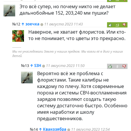
Это всё супер, но почему никто не делает
дальнобойные 152, 203,240 мм пушки?
№12
↑
зоечка
11 августа 2023 11:43
+1
Наверное, не хватает флористов. Или кто-
то не понимает, что цветы это прекрасно.
----------
Мы не унаследовали Землю у наших предков. Мы взяли её в долг у наших
детей.
№13
↑
S3H
11 августа 2023 11:50
0
Вероятно всё же проблема с
флористами. Такие калибры не
каждому по плечу. Хотя современные
пороха и системы СВЧ-воспламенения
зарядов позволяют создать такую
систему достаточно быстро. Особенно
имея наработки и школу
предшественников.
№14
↑
Квакозябра
11 августа 2023 12:54