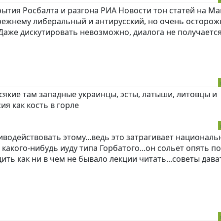
крытия Росбалта и разгона РИА Новости тон статей на М
режнему либеральный и антирусский, но очень осторож
Даже дискутировать невозможно, диалога не получаетс
всякие там западные украинцы, эсты, латыши, литовцы и
ия как кость в горле
иводействовать этому...ведь это затрагивает национал
какого-нибудь иуду типа Горбатого...он сольет опять п
ить как ни в чем не бывало лекции читать...советы дават