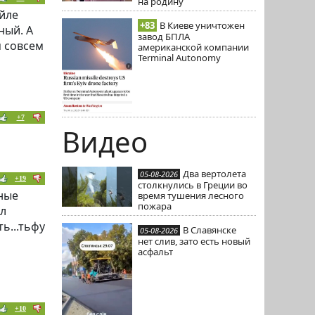
на родину
айле
+83
В Киеве уничтожен
ный. А
завод БПЛА
я совсем
американской компании
Terminal Autonomy
+7
Видео
Два вертолета
05-08-2026
+19
столкнулись в Греции во
ьные
время тушения лесного
пожара
ол
ь...тьфу
В Славянске
05-08-2026
нет слив, зато есть новый
асфальт
+10