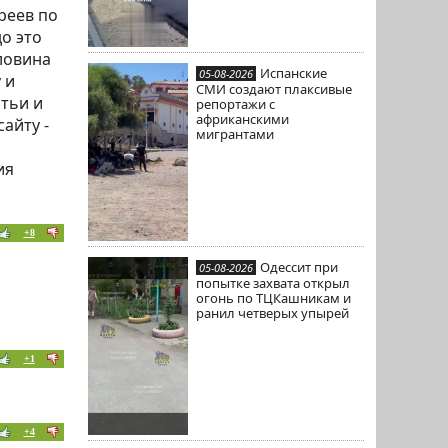
реев по
до это
ловина
Испанские
05-08-2026
 и
СМИ создают плаксивые
атьи и
репортажи с
африканскими
айту -
мигрантами
ия
+8
Одессит при
05-08-2026
попытке захвата открыл
огонь по ТЦКашникам и
ранил четверых упырей
+1
+4