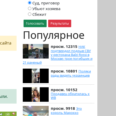
Суд, приговор
Убьют хозяева
Сбежит
Голосовать
Результаты
Популярное
сайта
просм. 12315
НАК
подтвердил подрыв СВУ
у ресторана Balzi Rossi в
Москве: трое погибших и
21 раненый
просм. 10801
Поляки
рады видеть украинцев
просм. 10152
Продавец обратилась к
ыли.
WB
просм. 9918
Это
король Марокко
+21