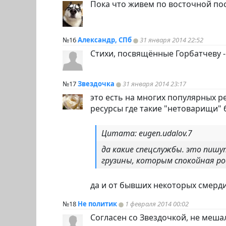
Пока что живем по восточной посл
№16
Александр, СПб
31 января 2014 22:52
Стихи, посвящённые Горбатчеву - 
№17
Звездочка
31 января 2014 23:17
это есть на многих популярных р
ресурсы где такие "нетоварищи" 
Цитата: eugen.udalov.7
да какие спецслужбы. это пиш
грузины, которым спокойная рос
да и от бывших некоторых смердит
№18
Не политик
1 февраля 2014 00:02
Согласен со Звездочкой, не мешал