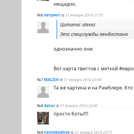
нещадно.
№6
патриот
31 января 2014 21:53
Цитата: alexez
Это спецслужбы пендостана
однозначно они.
Вот карта твиттов с меткой #евро
№7
MALISH
31 января 2014 22:00
Та же картина и на Рамблере. Кто 
№8
datur
31 января 2014 22:00
просто боты!!!!
№9
nesvobodnye
31 января 2014 22:11