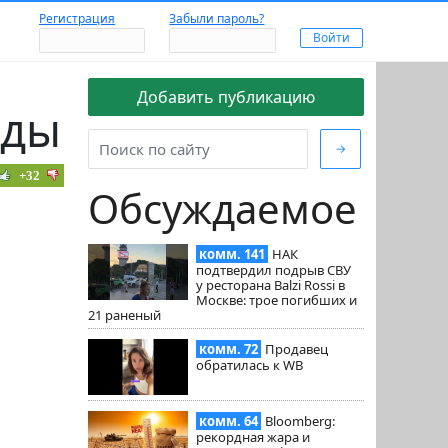
Регистрация
Забыли пароль?
Добавить публикацию
нды
→
+32
Обсуждаемое
комм. 141
НАК
подтвердил подрыв СВУ
у ресторана Balzi Rossi в
Москве: трое погибших и
21 раненый
комм. 72
Продавец
обратилась к WB
комм. 64
Bloomberg:
рекордная жара и