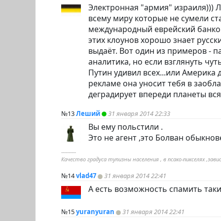
Электронная "армия" израиля))) 
всему миру которые не сумели ста
международный еврейский банков
этих клоунов хорошо знает русски
выдаёт. Вот один из примеров - 
аналитика, но если взглянуть чу
Путин удивил всех...или Америка 
рекламе она уносит тебя в заобл
деградирует впереди планеты вся 
№13
Леший
31 января 2014 22:33
Вы ему польстили .
Это не агент ,это Болван обыкнов
----------
Качество градуса тупизны населения , в псако-пикселях ,з
№14
vlad47
31 января 2014 22:41
А есть возможность спамить таки
№15
yuranyuran
31 января 2014 22:41