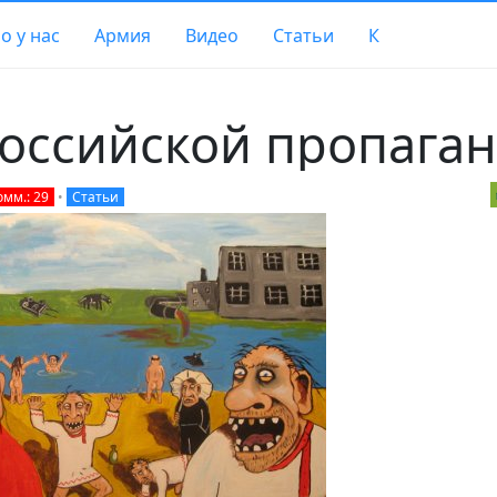
о у нас
Армия
Видео
Статьи
К
оссийской пропага
омм.: 29
•
Статьи