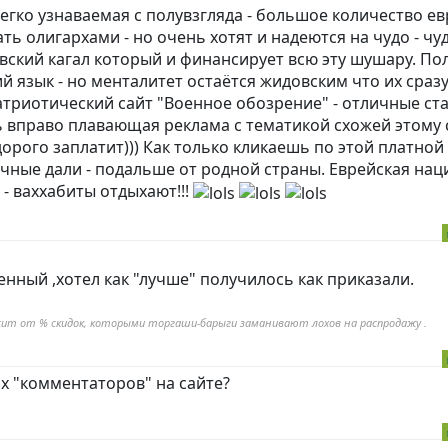
Легко узнаваемая с полувзгляда - большое количество ев
ть олигархами - но очень хотят и надеются на чудо - чу
ский кагал который и финансирует всю эту шушару. По
й язык - но менталитет остаётся жидовским что их сразу
патриотический сайт "Военное обозрение" - отличные ст
ть вправо плавающая реклама с тематикой схожей этому с
дорого заплатит))) Как только кликаешь по этой платной
ачные дали - подальше от родной страны. Еврейская нац
- ваххабиты отдыхают!!!
енный ,хотел как "лучше" получилось как приказали.
ависит от % скидок, которыми торгаши-барыги заманивают лохов на распродажу .
х "комментаторов" на сайте?