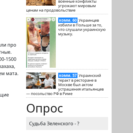
военные конфликты
угрожают мировым
ценам на продовольствие
комм. 60
Украинцев
избили в Польше за то,
что слушали украинскую
музыку.
или про
тные.
00-1500
хахаха,
ем мата.
комм. 57
Украинский
теракт в ресторане в
Москве был актом
устрашения итальянцев
— посольство РФ в Риме
ющие
Опрос
Судьба Зеленского - ?