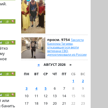
ний.
+8
просм. 9754
Таксиста
+24
Бахрома Тагаева,
отказавшегося везти
ётко
ветерана СВО,
ому
депортировали из России
нное
«
АВГУСТ 2026 »
ПН
ВТ
СР
ЧТ
ПТ
СБ
ВС
+8
1
2
3
4
5
6
7
8
9
+12
10
11
12
13
14
15
16
т или
17
18
19
20
21
22
23
и банить