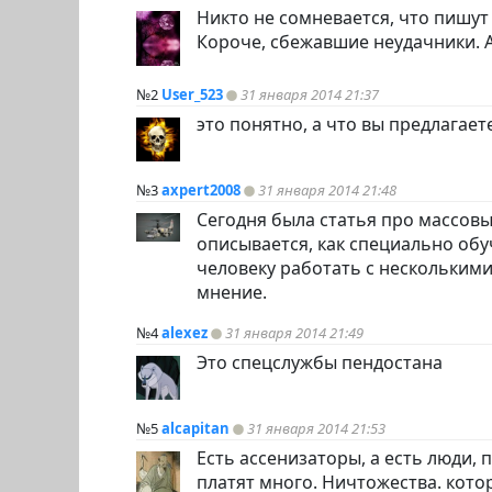
Никто не сомневается, что пишут
Короче, сбежавшие неудачники. А
№2
User_523
31 января 2014 21:37
это понятно, а что вы предлагает
№3
axpert2008
31 января 2014 21:48
Сегодня была статья про массовый
описывается, как специально о
человеку работать с несколькими
мнение.
№4
alexez
31 января 2014 21:49
Это спецслужбы пендостана
№5
alcapitan
31 января 2014 21:53
Есть ассенизаторы, а есть люди, 
платят много. Ничтожества. котор