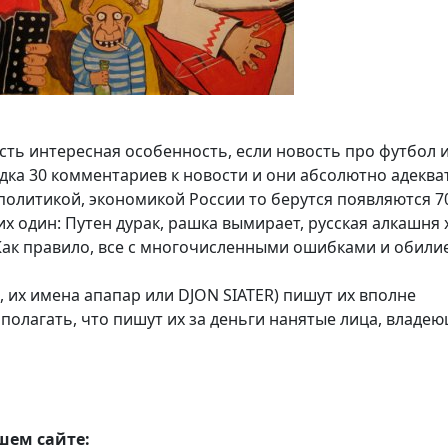
сть интересная особенность, если новость про футбол 
ядка 30 комментариев к новости и они абсолютно адеква
политикой, экономикой России то берутся появляются 7
 один: Путен дурак, рашка вымирает, русская алкашня 
. Как правило, все с многочисленными ошибками и обили
о, их имена апапар или DJON SIATER) пишут их вполне
 полагать, что пишут их за деньги нанятые лица, владе
шем сайте: