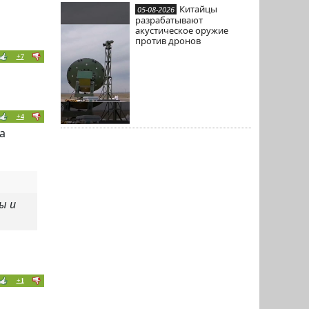
Китайцы
05-08-2026
разрабатывают
акустическое оружие
против дронов
+7
+4
а
ы и
+1