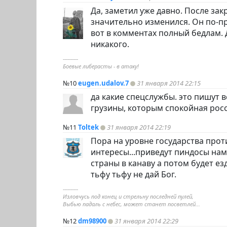
Да, заметил уже давно. После за
значительно изменился. Он по-п
вот в комментах полный бедлам. 
никакого.
----------
Боевые либерасты - в атаку!
№10
eugen.udalov.7
31 января 2014 22:15
да какие спецслужбы. это пишут 
грузины, которым спокойная росс
№11
Toltek
31 января 2014 22:19
Пора на уровне государства прот
интересы...приведут пиндосы нам 
страны в канаву а потом будет езд
тьфу тьфу не дай Бог.
----------
Изловчусь под конец и стрельну последней пулей,
Выбью падаль с небес, может станет посветлей...
№12
dm98900
31 января 2014 22:29