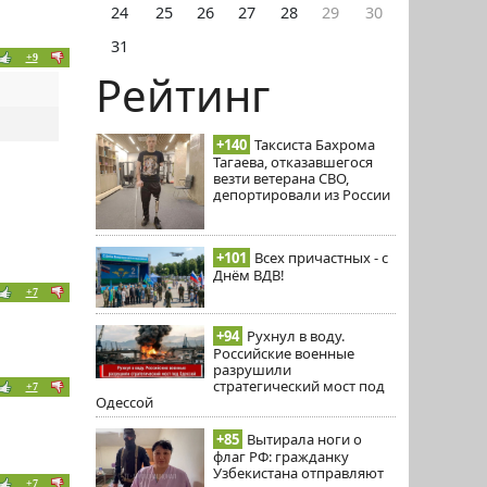
24
25
26
27
28
29
30
31
+9
Рейтинг
+140
Таксиста Бахрома
Тагаева, отказавшегося
везти ветерана СВО,
депортировали из России
+101
Всех причастных - с
Днём ВДВ!
+7
+94
Рухнул в воду.
Российские военные
разрушили
стратегический мост под
+7
Одессой
+85
Вытирала ноги о
флаг РФ: гражданку
Узбекистана отправляют
+7