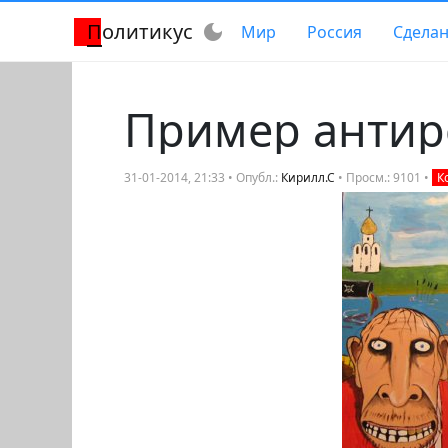
Политикус
dark_mode
Мир
Россия
Сделан
Пример антир
31-01-2014, 21:33 • Опубл.:
Кирилл.С
• Просм.: 9101 •
К