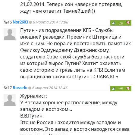
21.02.2014. Теперь сон наверное потеряли,
ждут чем ответит Темнейший ))
№16
Nsr2603
6 марта 2014 17:06
+4
Путин - из подразделения КГБ - Службы
внешней разведки. Преемник Штирлица и
иже с ним. Не пора ли восстановить памятник
Феликсу Эдмундовичу Дзержинскому,
создателю Советской службы безопасности,
из который вырос Путин? Хватит охаивать
свою историю и грязь лить на КГБ! Если там
выращивали таких как Путин - СЛАВА КГБ!
№17
Rosselo
6 марта 2014 18:46
+6
Журналист:
У России хорошее расположение, между
западом и востоком...
В.В.Путин:
Это не Россия находится между западом и
востоком. Это запад и восток находятся слева