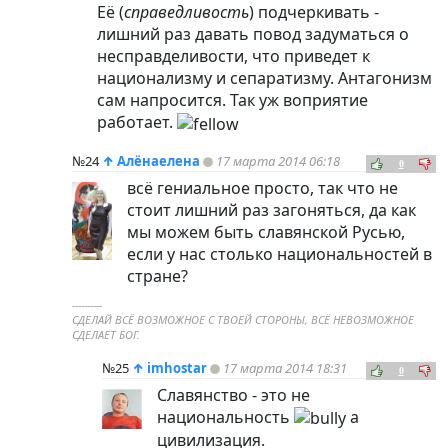
Её (
справедливость
) подчеркивать -
лишний раз давать повод задуматься о
несправделивости, что приведет к
национализму и сепаратизму. Антагонизм
сам напросится. Так уж воприятие
работает.
№24
↑
Алёнаелена
17 марта 2014 06:18
0
всё гениальное просто, так что не
стоит лишний раз загоняться, да как
мы можем быть славянской Русью,
если у нас столько национальностей в
стране?
----------
СДЕЛАЙ ВСЁ ВОЗМОЖНОЕ С ТВОЕЙ СТОРОНЫ, ВСЁ НЕВОЗМОЖНОЕ
СДЕЛАЕТ БОГ.
№25
↑
imhostar
17 марта 2014 18:31
0
Славянство - это не
национальность
а
цивилизация.