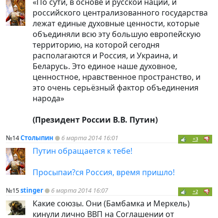
«По сути, в основе и русской нации, и
российского централизованного государства
лежат единые духовные ценности, которые
объединяли всю эту большую европейскую
территорию, на которой сегодня
располагаются и Россия, и Украина, и
Беларусь. Это единое наше духовное,
ценностное, нравственное пространство, и
это очень серьёзный фактор объединения
народа»
(Президент России В.В. Путин)
№14
Столыпин
6 марта 2014 16:01
+3
Путин обращается к тебе!
Просыпаи?ся Россия, время пришло!
№15
stinger
6 марта 2014 16:07
+2
Какие союзы. Они (Бамбамка и Меркель)
кинули лично ВВП на Соглашении от