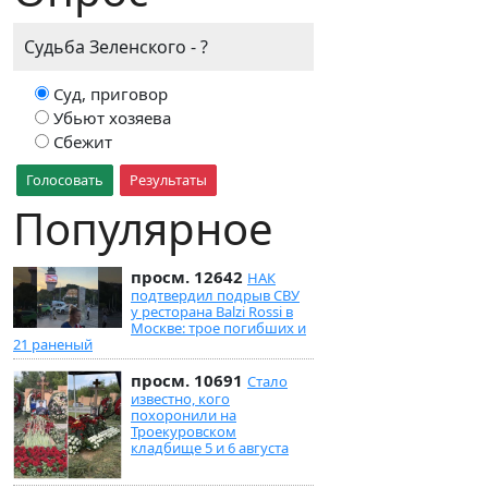
Судьба Зеленского - ?
Суд, приговор
Убьют хозяева
Сбежит
Голосовать
Результаты
Популярное
просм. 12642
НАК
подтвердил подрыв СВУ
у ресторана Balzi Rossi в
Москве: трое погибших и
21 раненый
просм. 10691
Стало
известно, кого
похоронили на
Троекуровском
кладбище 5 и 6 августа