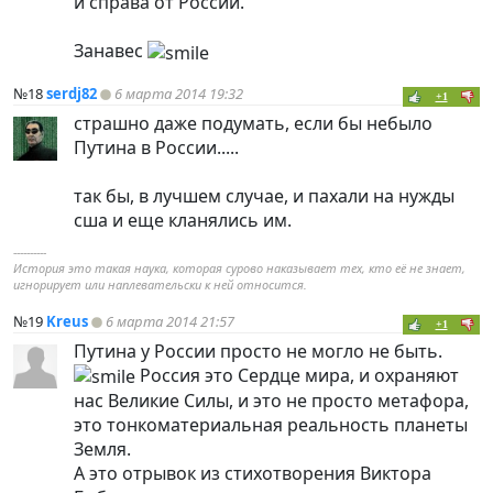
и справа от России.
Занавес
№18
serdj82
6 марта 2014 19:32
+1
страшно даже подумать, если бы небыло
Путина в России.....
так бы, в лучшем случае, и пахали на нужды
сша и еще кланялись им.
----------
История это такая наука, которая сурово наказывает тех, кто её не знает,
игнорирует или наплевательски к ней относится.
№19
Kreus
6 марта 2014 21:57
+1
Путина у России просто не могло не быть.
Россия это Сердце мира, и охраняют
нас Великие Силы, и это не просто метафора,
это тонкоматериальная реальность планеты
Земля.
А это отрывок из стихотворения Виктора