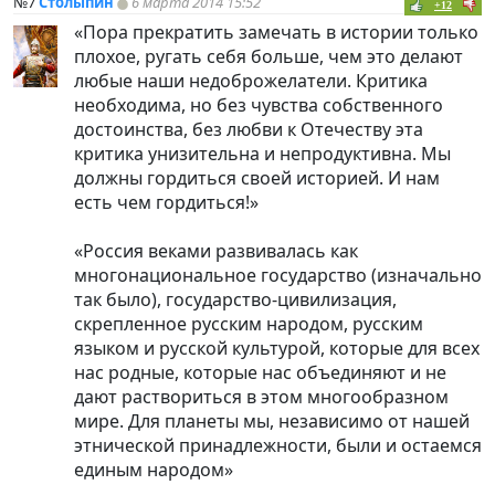
№7
Столыпин
6 марта 2014 15:52
+12
«Пора прекратить замечать в истории только
плохое, ругать себя больше, чем это делают
любые наши недоброжелатели. Критика
необходима, но без чувства собственного
достоинства, без любви к Отечеству эта
критика унизительна и непродуктивна. Мы
должны гордиться своей историей. И нам
есть чем гордиться!»
«Россия веками развивалась как
многонациональное государство (изначально
так было), государство-цивилизация,
скрепленное русским народом, русским
языком и русской культурой, которые для всех
нас родные, которые нас объединяют и не
дают раствориться в этом многообразном
мире. Для планеты мы, независимо от нашей
этнической принадлежности, были и остаемся
единым народом»