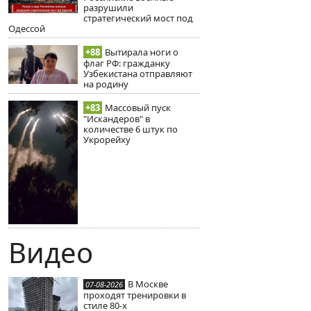
разрушили
стратегический мост под
Одессой
+88
Вытирала ноги о
флаг РФ: гражданку
Узбекистана отправляют
на родину
+83
Массовый пуск
"Искандеров" в
количестве 6 штук по
Укрорейху
Видео
В Москве
07-08-2026
проходят тренировки в
стиле 80-х