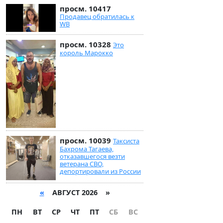
просм. 10417
Продавец обратилась к
WB
просм. 10328
Это
король Марокко
просм. 10039
Таксиста
Бахрома Тагаева,
отказавшегося везти
ветерана СВО,
депортировали из России
«
АВГУСТ 2026 »
ПН
ВТ
СР
ЧТ
ПТ
СБ
ВС