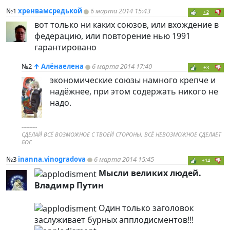
№1
хренвамсредькой
6 марта 2014 15:43
+2
вот только ни каких союзов, или вхождение в
федерацию, или повторение нью 1991
гарантировано
№2
↑
Алёнаелена
6 марта 2014 17:40
+3
экономические союзы намного крепче и
надёжнее, при этом содержать никого не
надо.
----------
СДЕЛАЙ ВСЁ ВОЗМОЖНОЕ С ТВОЕЙ СТОРОНЫ, ВСЁ НЕВОЗМОЖНОЕ СДЕЛАЕТ
БОГ.
№3
inanna.vinogradova
6 марта 2014 15:45
+14
Мысли великих людей.
Владимр Путин
Один только заголовок
заслуживает бурных апплодисментов!!!