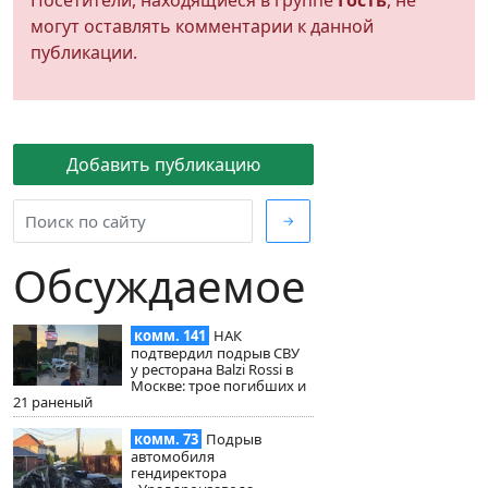
Посетители, находящиеся в группе
Гость
, не
могут оставлять комментарии к данной
публикации.
Добавить публикацию
→
Обсуждаемое
комм. 141
НАК
подтвердил подрыв СВУ
у ресторана Balzi Rossi в
Москве: трое погибших и
21 раненый
комм. 73
Подрыв
автомобиля
гендиректора