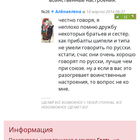
воинственные настроения.
№26
↑
Алёнаелена
18 марта 2014 06:37
+1
честно говоря, я
неплохо помню дружбу
некоторых братьев и сестёр.
как прибалты шипели и типа
не умели говорить по русски.
кстати, счас они очень хорошо
говорят по русски, лучше чем
при союзе. ну а если в вас это
разогревает воинственные
настроения, то вопрос не ко
мне.
----------
СДЕЛАЙ ВСЁ ВОЗМОЖНОЕ С ТВОЕЙ СТОРОНЫ, ВСЁ
НЕВОЗМОЖНОЕ СДЕЛАЕТ БОГ.
Информация