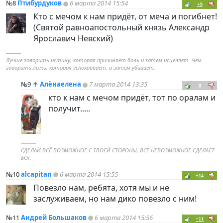
№8
Птибурдуков
6 марта 2014 15:54
+9
Кто с мечом к нам придёт, от меча и погибнет!
(Святой равноапостольный князь Александр
Ярославич Невский)
----------
Лучше говорить истину, которая причиняет боль и затем исцеляет. Чем
говорить ложь, которая успокаивает, а затем убивает.
№9
↑
Алёнаелена
7 марта 2014 13:35
0
кто к нам с мечом придёт, тот по оралам и
получит.....
----------
СДЕЛАЙ ВСЁ ВОЗМОЖНОЕ С ТВОЕЙ СТОРОНЫ, ВСЁ НЕВОЗМОЖНОЕ СДЕЛАЕТ
БОГ.
№10
alcapitan
6 марта 2014 15:55
+14
Повезло нам, ребята, хотя мы и не
заслуживаем, но нам дико повезло с ним!
№11
Андрей Большаков
6 марта 2014 15:56
+11