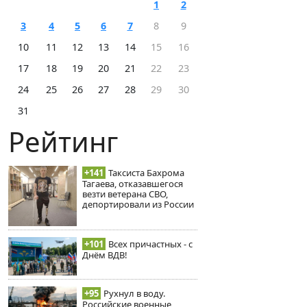
1
2
3
4
5
6
7
8
9
10
11
12
13
14
15
16
17
18
19
20
21
22
23
24
25
26
27
28
29
30
31
Рейтинг
+141
Таксиста Бахрома
Тагаева, отказавшегося
везти ветерана СВО,
депортировали из России
+101
Всех причастных - с
Днём ВДВ!
+95
Рухнул в воду.
Российские военные