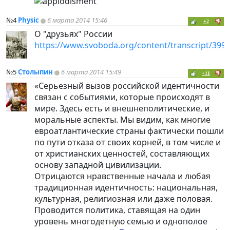
№4
Physic
6 марта 2014 15:46
+2
О "друзьях" России
https://www.svoboda.org/content/transcript/399
№5
Столыпин
6 марта 2014 15:49
+11
«Серьезный вызов российской идентичности
связан с событиями, которые происходят в
мире. Здесь есть и внешнеполитические, и
моральные аспекты. Мы видим, как многие
евроатлантические страны фактически пошли
по пути отказа от своих корней, в том числе и
от христианских ценностей, составляющих
основу западной цивилизации.
Отрицаются нравственные начала и любая
традиционная идентичность: национальная,
культурная, религиозная или даже половая.
Проводится политика, ставящая на один
уровень многодетную семью и однополое