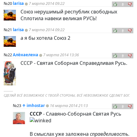
№20
larisa
7 марта 2014 09:22
0
Союз нерушимый республик свободных
Сплотила навеки великая РУСЬ!
№21
larisa
7 марта 2014 09:22
0
а я бы хотела Союз 2
№22
Алёнаелена
7 марта 2014 13:36
0
СССР - Святая Соборная Справедливая Русь.
----------
СДЕЛАЙ ВСЁ ВОЗМОЖНОЕ С ТВОЕЙ СТОРОНЫ, ВСЁ НЕВОЗМОЖНОЕ СДЕЛАЕТ БОГ.
№23
↑
imhostar
16 марта 2014 21:13
0
СССР
- Славяно-Соборная Святая Русь
В смыслах уже заложена
справделивость
.