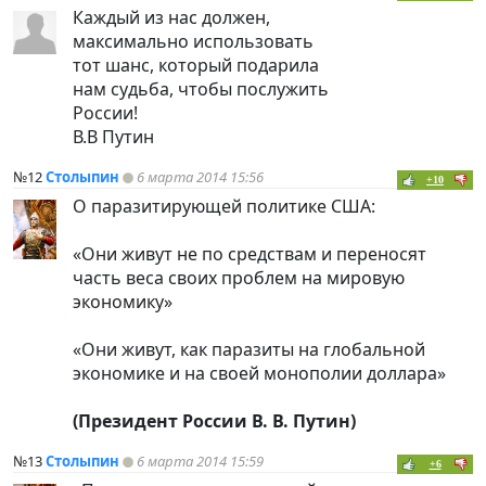
Каждый из нас должен,
максимально использовать
тот шанс, который подарила
нам судьба, чтобы послужить
России!
В.В Путин
№12
Столыпин
6 марта 2014 15:56
+10
О паразитирующей политике США:
«Они живут не по средствам и переносят
часть веса своих проблем на мировую
экономику»
«Они живут, как паразиты на глобальной
экономике и на своей монополии доллара»
(Президент России В. В. Путин)
№13
Столыпин
6 марта 2014 15:59
+6