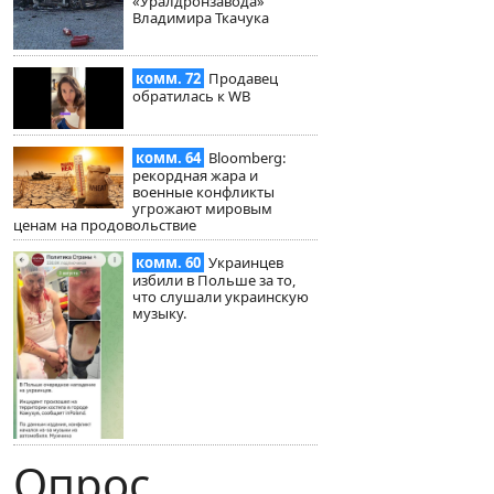
«Уралдронзавода»
Владимира Ткачука
комм. 72
Продавец
обратилась к WB
комм. 64
Bloomberg:
рекордная жара и
военные конфликты
угрожают мировым
ценам на продовольствие
комм. 60
Украинцев
избили в Польше за то,
что слушали украинскую
музыку.
Опрос