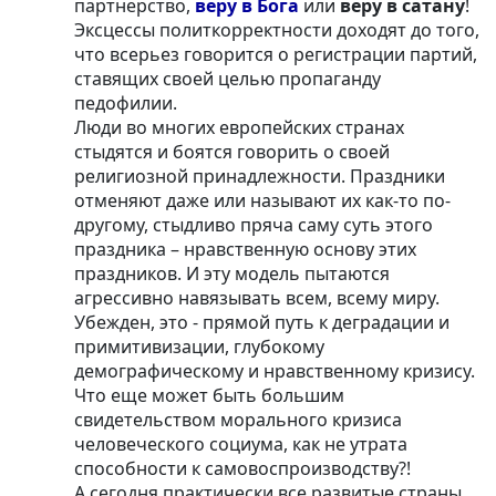
партнерство,
веру в Бога
или
веру в сатану
!
Эксцессы политкорректности доходят до того,
что всерьез говорится о регистрации партий,
ставящих своей целью пропаганду
педофилии.
Люди во многих европейских странах
стыдятся и боятся говорить о своей
религиозной принадлежности. Праздники
отменяют даже или называют их как-то по-
другому, стыдливо пряча саму суть этого
праздника – нравственную основу этих
праздников. И эту модель пытаются
агрессивно навязывать всем, всему миру.
Убежден, это - прямой путь к деградации и
примитивизации, глубокому
демографическому и нравственному кризису.
Что еще может быть большим
свидетельством морального кризиса
человеческого социума, как не утрата
способности к самовоспроизводству?!
А сегодня практически все развитые страны