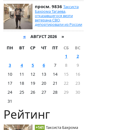
просм. 9836
Таксиста
Бахрома Тагаева,
отказавшегося везти
ветерана СВО,
депортировали из России
«
АВГУСТ 2026 »
ПН
ВТ
СР
ЧТ
ПТ
СБ
ВС
1
2
3
4
5
6
7
8
9
10
11
12
13
14
15
16
17
18
19
20
21
22
23
24
25
26
27
28
29
30
31
Рейтинг
+141
Таксиста Бахрома