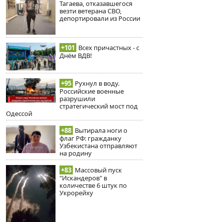
Тагаева, отказавшегося
везти ветерана СВО,
депортировали из России
+101
Всех причастных - с
Днём ВДВ!
+95
Рухнул в воду.
Российские военные
разрушили
стратегический мост под
Одессой
+88
Вытирала ноги о
флаг РФ: гражданку
Узбекистана отправляют
на родину
+83
Массовый пуск
"Искандеров" в
количестве 6 штук по
Укрорейху