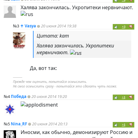
Халява закончилась. Укропитеки нервничают.
№3
↑
Vasya
20 июня 2014 19:38
+3
Цитата: kam
Халява закончилась. Укропитеки
нервничают.
Да, вот так:
----------
Прежде чем оценить, попытайся осмыслить.
Не смог осмыслить сразу - попытайся это сделать чуть позже.
№4
Победа
20 июня 2014 19:20
+1
№5
Nina_RF
20 июня 2014 20:13
+1
Иносми, как обычно, демонизируют Россию и