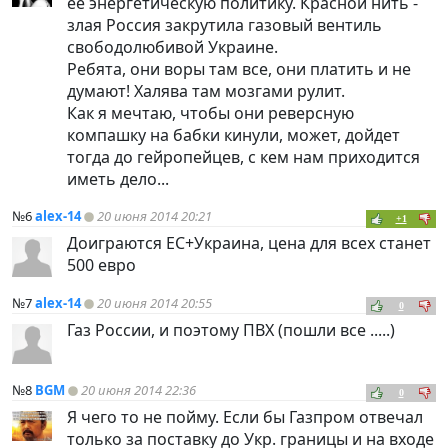
ее энергетическую политику. Красной нить -
злая Россия закрутила газовый вентиль
свободолюбивой Украине.
Ребята, они воры там все, они платить и не
думают! Халява там мозгами рулит.
Как я мечтаю, чтобы они реверсную
компашку на бабки кинули, может, дойдет
тогда до гейропейцев, с кем нам приходится
иметь дело...
№6
alex-14
20 июня 2014 20:21
+1
Доиграются ЕС+Украина, цена для всех станет
500 евро
№7
alex-14
20 июня 2014 20:55
0
Газ России, и поэтому ПВХ (пошли все .....)
№8
BGM
20 июня 2014 22:36
0
Я чего то не пойму. Если бы Газпром отвечал
только за поставку до Укр. границы и на входе