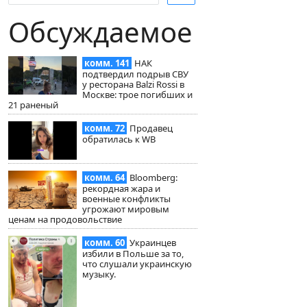
Обсуждаемое
комм. 141
НАК
подтвердил подрыв СВУ
у ресторана Balzi Rossi в
Москве: трое погибших и
21 раненый
комм. 72
Продавец
обратилась к WB
комм. 64
Bloomberg:
рекордная жара и
военные конфликты
угрожают мировым
ценам на продовольствие
комм. 60
Украинцев
избили в Польше за то,
что слушали украинскую
музыку.