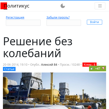
Политикус
dark_mode
Регистрация
Забыли пароль?
Решение без
колебаний
20-06-2014, 19:10 • Опубл.:
Алексей 84
• Просм.: 10248 •
Комм.: 8
•
+47
Статьи