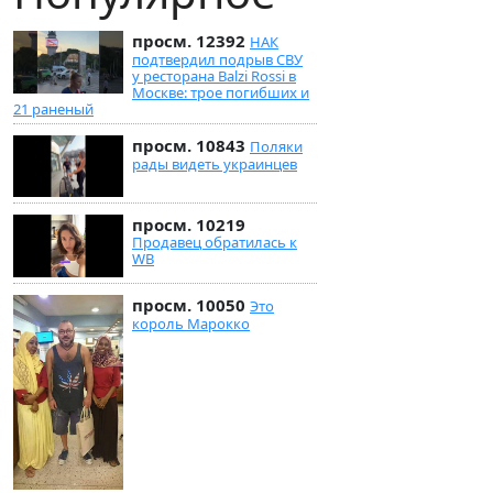
просм. 12392
НАК
подтвердил подрыв СВУ
у ресторана Balzi Rossi в
Москве: трое погибших и
21 раненый
просм. 10843
Поляки
рады видеть украинцев
просм. 10219
Продавец обратилась к
WB
просм. 10050
Это
король Марокко