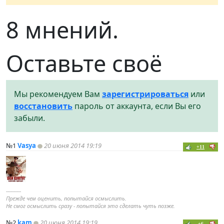
8 мнений.
Оставьте своё
Мы рекомендуем Вам
зарегистрироваться
или
восстановить
пароль от аккаунта, если Вы его
забыли.
№1
Vasya
20 июня 2014 19:19
+11
----------
Прежде чем оценить, попытайся осмыслить.
Не смог осмыслить сразу - попытайся это сделать чуть позже.
№2
kam
20 июня 2014 19:19
+6