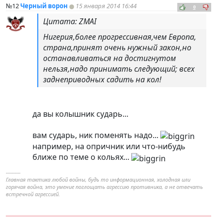
№12
Черный ворон
15 января 2014 16:44
0
Цитата: ZMAI
Нигерия,более прогрессивная,чем Европа,
страна,принят очень нужный закон,но
останавливаться на достигнутом
нельзя,надо принимать следующий; всех
заднеприводных садить на кол!
да вы колышник сударь...
вам сударь, ник поменять надо...
например, на опричник или что-нибудь
ближе по теме о кольях...
----------
Главная тактика любой войны, будь то информационная, холодная или
горячая война, это умение поглощать агрессию противника, а не отвечать
встречной агрессией.