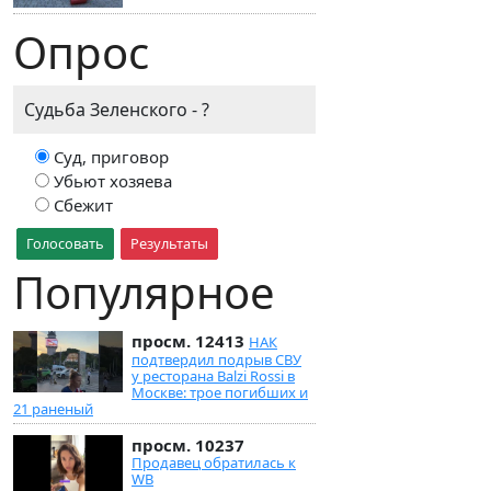
Опрос
Судьба Зеленского - ?
Суд, приговор
Убьют хозяева
Сбежит
Голосовать
Результаты
Популярное
просм. 12413
НАК
подтвердил подрыв СВУ
у ресторана Balzi Rossi в
Москве: трое погибших и
21 раненый
просм. 10237
Продавец обратилась к
WB