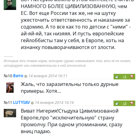
НАМНОГО БОЛЕЕ ЦИВИЛИЗОВАННУЮ, чем
ЕС. Вот еще России так же, не на шутку
ужесточить ответственность и наказание за
содомию. А то все как то по детски с "ними" -
ай-яй-яй, так низяяя. И пусть европейские
гейлоббисты там у себя, в Европе, хоть на
изнанку повыворачиваются от злости.
----------
История это такая наука, которая сурово наказывает тех, кто её не знает,
игнорирует или наплевательски к ней относится.
№10
Вито
14 января 2014 16:11
+1
Жаль, что заразительны только дурные
примеры. Хотя…
№11
LUTYIAV
14 января 2014 16:16
+2
Виват Нигерия!Стыдуха Цивилизованой
Европе,про "исключительную" страну
промолчу. При одном упоминании, сразу
вниц падаю.