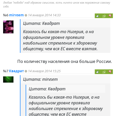
Любая "победа" над здравом смыслом, есть ничто иное как поражение самому
себе.
№6
mirvsem
14 января 2014 14:33
+3
Цитата: Квадрат
Казалось бы какая-то Нигерия, а на
официальном уровне проявила
наибольшее стремление к здоровому
обществу, чем вся ЕС вместе взятая.
По количеству населения она больше России.
№7
Квадрат
14 января 2014 15:25
+2
Цитата: mirvsem
Цитата: Квадрат
Казалось бы какая-то Нигерия, а на
официальном уровне проявила
наибольшее стремление к здоровому
обществу, чем вся ЕС вместе