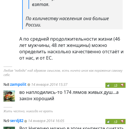
взятая.
По количеству населения она больше
России.
А по средней продолжительности жизни (46
лет мужчины, 48 лет женщины) можно
определить насколько качественно отстаёт и
от нас, и от ЕС.
----------
Любая "победа" над здравом смыслом, есть ничто иное как поражение самому
себе.
№8
zampolit
14 января 2014 15:37
+3
во наплодились-то 174 лямов живых душ...а
закон хороший
----------
Жить честно, никогда не врать
№9
serdj82
14 января 2014 16:05
+3
Вот Нигерию можно в этом контексте считать