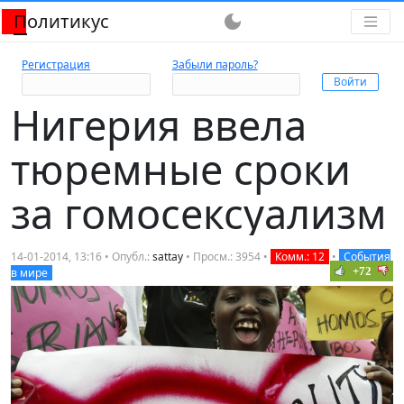
Политикус
dark_mode
Регистрация
Забыли пароль?
Нигерия ввела
тюремные сроки
за гомосексуализм
14-01-2014, 13:16 • Опубл.:
sattay
• Просм.: 3954 •
Комм.: 12
•
События
+72
в мире