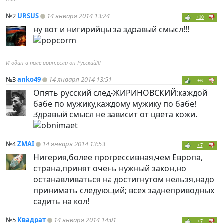
№2
URSUS
14 января 2014 13:24
+10
ну вот и нигирийцы за здравый смысл!!!
----------
И один в поле воин,если он Русский!!!
№3
anko49
14 января 2014 13:51
+6
Опять русский след-ЖИРИНОВСКИЙ:каждой
бабе по мужику,каждому мужику по бабе!
Здравый смысл не зависит от цвета кожи.
№4
ZMAI
14 января 2014 13:53
+7
Нигерия,более прогрессивная,чем Европа,
страна,принят очень нужный закон,но
останавливаться на достигнутом нельзя,надо
принимать следующий; всех заднеприводных
садить на кол!
№5
Квадрат
14 января 2014 14:01
+7