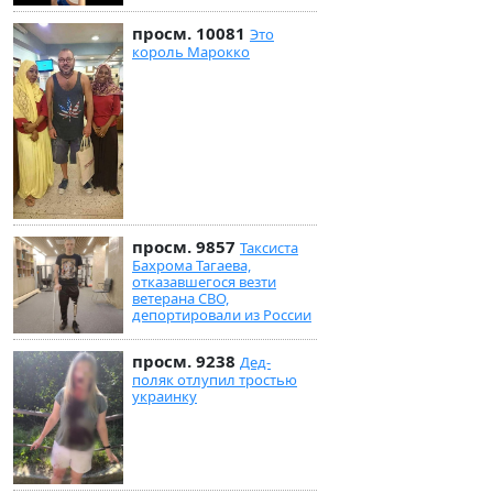
просм. 10081
Это
король Марокко
просм. 9857
Таксиста
Бахрома Тагаева,
отказавшегося везти
ветерана СВО,
депортировали из России
просм. 9238
Дед-
поляк отлупил тростью
украинку