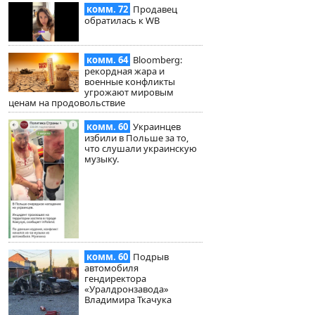
комм. 72
Продавец
обратилась к WB
комм. 64
Bloomberg:
рекордная жара и
военные конфликты
угрожают мировым
ценам на продовольствие
комм. 60
Украинцев
избили в Польше за то,
что слушали украинскую
музыку.
комм. 60
Подрыв
автомобиля
гендиректора
«Уралдронзавода»
Владимира Ткачука