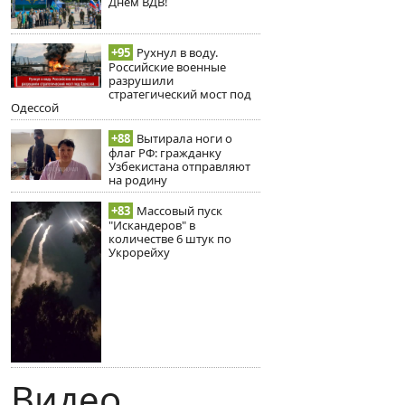
Днём ВДВ!
+95
Рухнул в воду.
Российские военные
разрушили
стратегический мост под
Одессой
+88
Вытирала ноги о
флаг РФ: гражданку
Узбекистана отправляют
на родину
+83
Массовый пуск
"Искандеров" в
количестве 6 штук по
Укрорейху
Видео