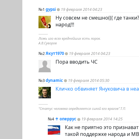
№1
gypsi
19 февраля 2014 04:23
Ну совсем не смешно((( где танк
народ!!!
----------
Ложь изо всех вреднейших есть порок.
А.В.Суворов
№2
Якут1970
19 февраля 2014 04:23
Пора вводить ЧС
№3
dynamic
19 февраля 2014 05:30
Кличко обвиняет Януковича в не
----------
"Статус человека определяется силой его врагов".Т.П.
№4
↑
оперрус
19 февраля 2014 14:25
Как не приятно это признават
такой поддержке народа и МВД