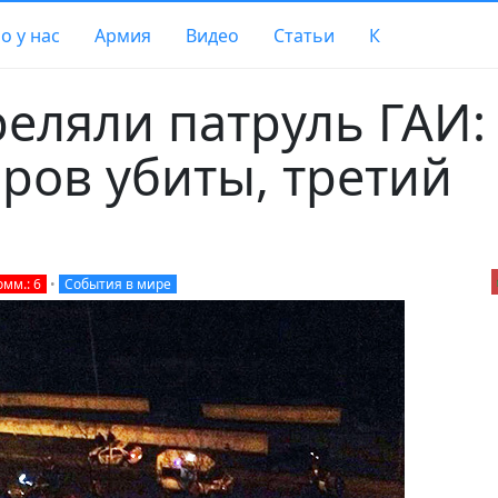
о у нас
Армия
Видео
Статьи
К
реляли патруль ГАИ:
ров убиты, третий
омм.: 6
•
События в мире