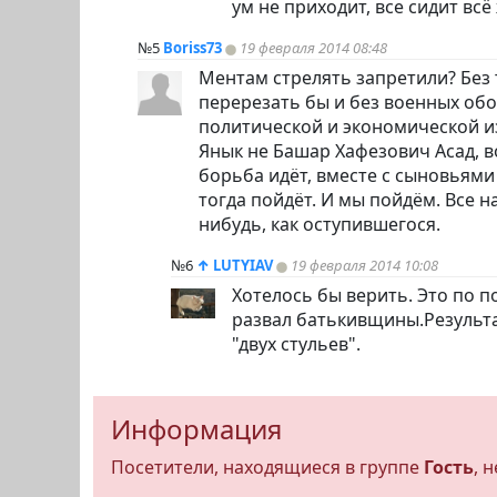
ум не приходит, все сидит всё
№5
Boriss73
19 февраля 2014 08:48
Ментам стрелять запретили? Без 
перерезать бы и без военных об
политической и экономической из
Янык не Башар Хафезович Асад, во
борьба идёт, вместе с сыновьями
тогда пойдёт. И мы пойдём. Все н
нибудь, как оступившегося.
№6
↑
LUTYIAV
19 февраля 2014 10:08
Хотелось бы верить. Это по п
развал батькивщины.Результа
"двух стульев".
Информация
Посетители, находящиеся в группе
Гость
, 