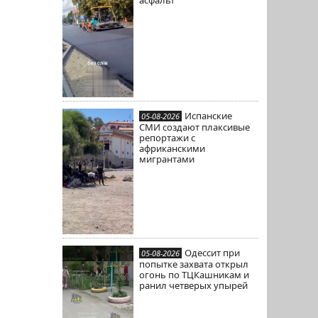
Испанские
05-08-2026
СМИ создают плаксивые
репортажи с
африканскими
мигрантами
Одессит при
05-08-2026
попытке захвата открыл
огонь по ТЦКашникам и
ранил четверых упырей