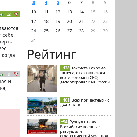
3
4
5
6
7
8
9
10
11
12
13
14
15
16
+2
17
18
19
20
21
22
23
иваются
24
25
26
27
28
29
30
 себе.
31
мерть
весь
Рейтинг
 когда
+138
Таксиста Бахрома
Тагаева, отказавшегося
0
везти ветерана СВО,
ная и
депортировали из России
ка,
+101
Всех причастных - с
Днём ВДВ!
+94
Рухнул в воду.
Российские военные
разрушили
стратегический мост под