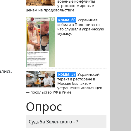
военные конфликты
угрожают мировым
ценам на продовольствие
комм. 60
Украинцев
избили в Польше за то,
что слушали украинскую
музыку.
ались
комм. 57
Украинский
теракт в ресторане в
Москве был актом
устрашения итальянцев
— посольство РФ в Риме
Опрос
Судьба Зеленского - ?