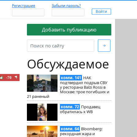
Регистрация
Забыли пароль?
Добавить публикацию
→
Обсуждаемое
комм. 141
НАК
-70
подтвердил подрыв СВУ
у ресторана Balzi Rossi в
Москве: трое погибших и
21 раненый
комм. 72
Продавец
обратилась к WB
комм. 64
Bloomberg:
рекордная жара и