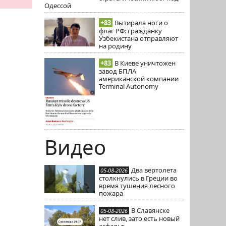
Одессой
+83
Вытирала ноги о
флаг РФ: гражданку
Узбекистана отправляют
на родину
+83
В Киеве уничтожен
завод БПЛА
американской компании
Terminal Autonomy
Видео
Два вертолета
05-08-2026
столкнулись в Греции во
время тушения лесного
пожара
В Славянске
05-08-2026
нет слив, зато есть новый
асфальт