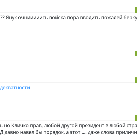
и??? Янук очнииииись войска пора вводить пожалей берку
адекватности
ь но Кличко прав, любой другой президент в любой стр
 давно навел бы порядок, а этот .... даже слова прилич