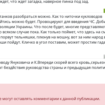
 ждет, что ждет загадка, наверное пинка под зад.
танков разобраться можно. Как то ниточки кукловодов
ойтись можно будет. Провоцируют для введения ЧС. Доб
оляции Украины. Что после будет, многие представляют
 всяком случае пока. Как только поймет, что здесь на с
 порвут тельняшки, плюнув на мошну, вот за ним народ 
аши пойдут. Кличко в угол поставим, может простим гада
оводу Януковича и К.Впереди скорей всего кровь,серьез
т бездйствия руководства страны и предыдущая полити
не могут оставлять комментарии к данной публикации.