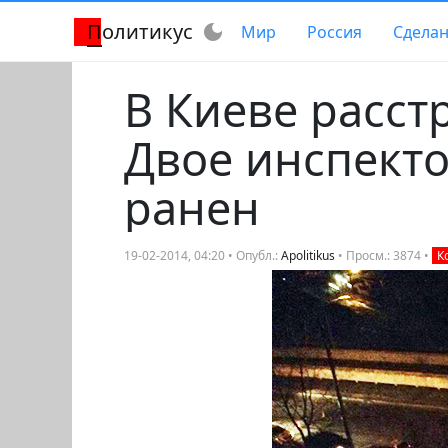
Политикус
dark_mode
Мир
Россия
Сделан
В Киеве расст
Двое инспекто
ранен
19-02-2014, 04:20 • Опубл.:
Apolitikus
• Просм.: 3874 •
К