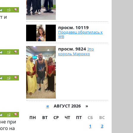
+5
т и
просм. 10119
Продавец обратилась к
WB
просм. 9824
Это
+2
король Марокко
+2
«
АВГУСТ 2026 »
+2
ПН
ВТ
СР
ЧТ
ПТ
СБ
ВС
ане при
1
2
ного на