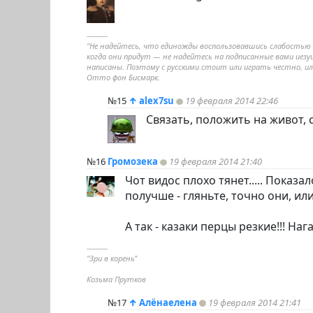
----------
"Не надейтесь, что единожды воспользовавшись слабостью Ро
когда они придут — не надейтесь на подписанные вами иезу
написаны. Поэтому с русскими стоит или играть честно, ил
Отто фон Бисмарк.
№15
↑
alex7su
19 февраля 2014 22:46
Связать, положить на живот, 
№16
Громозека
19 февраля 2014 21:40
Чот видос плохо тянет..... Показа
получше - гляньте, точно они, ил
А так - казаки перцы резкие!!! На
----------
"Зри в корень"
Козьма Прутков
№17
↑
Алёнаелена
19 февраля 2014 21:41