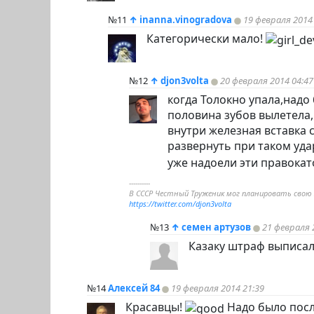
№11
↑
inanna.vinogradova
19 февраля 2014
Категорически мало!
№12
↑
djon3volta
20 февраля 2014 04:47
когда Толокно упала,надо
половина зубов вылетела
внутри железная вставка 
развернуть при таком уд
уже надоели эти правокат
----------
В СССР Честный Труженик мог планировать свою
https://twitter.com/djon3volta
№13
↑
семен артузов
21 февраля 
Казаку штраф выписал
№14
Алексей 84
19 февраля 2014 21:39
Красавцы!
Надо было пос