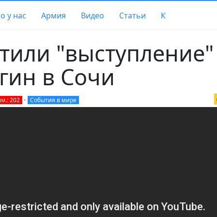
о у нас
Армия
Видео
Статьи
К
тили "выступление"
гин в Сочи
м.: 202
•
События в мире