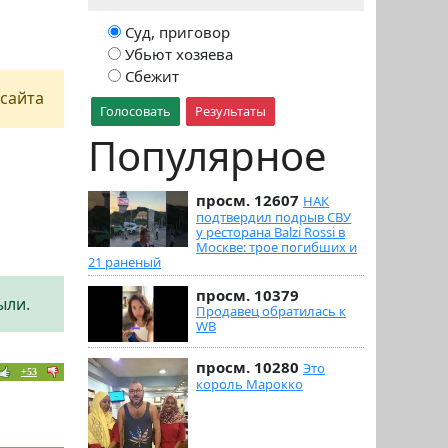
Суд, приговор
Убьют хозяева
Сбежит
сайта
Голосовать
Результаты
Популярное
просм. 12607
НАК
подтвердил подрыв СВУ
у ресторана Balzi Rossi в
Москве: трое погибших и
21 раненый
просм. 10379
ыли.
Продавец обратилась к
WB
просм. 10280
Это
+53
король Марокко