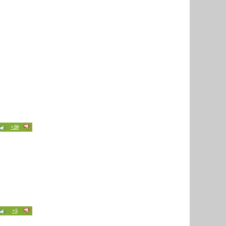
+20
+5