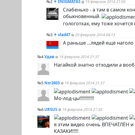
№2
↑
ENIGMATAS
19 февраля 2014 21:50
Слабенько - а там в самом ко
обыкновенный.
гологотках, ему тоже хочется
№3
↑
vlad47
20 февраля 2014 04:13
А раньше ...лядей ещё наголо
№4
Удав
19 февраля 2014 21:37
Нагайкой знатно отходили а вооб
№5
Nsr2603
19 февраля 2014 21:37
Мо-лод-цы!!!!!!!!!!!!
№6
URSUS
19 февраля 2014 21:38
я этим видео очень ВПЕЧАТЛЁН и О
КАЗАКИ!!!!!