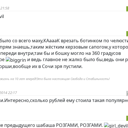
 21:58
 было со всего маху,КАаааК врезать ботинком по челюст
,прям знаешь,таким жёстким керзовым сапогом,у котор
спереди внутри,там бы и бошку могло на 360 градусов
аре
и ведь главное не жалко было бы,ведь они 
орши,вообще их в Сочи зря пустили.
 жизнь на 10 лет вперед!Это была настоящая Свобода и Стабильность!
2014 22:17
и.Интересно,сколько рублей ему стоила такая популярн
ле предыдущего шабаша РОЗГАМИ, РОЗГАМИ.