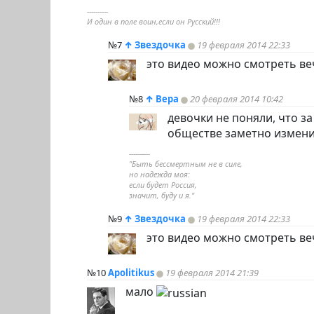
----------
И один в поле воин,если он Русский!!!
№7
↑
Звездочка
19 февраля 2014 22:33
это видео можно смотреть ве
№8
↑
Вера
20 февраля 2014 10:42
девочки не поняли, что з
обществе заметно изменил
----------
"Быть бессмертным не в силе,
но надежда моя:
если будет Россия,
значит, буду и я."
№9
↑
Звездочка
19 февраля 2014 22:33
это видео можно смотреть ве
№10
Apolitikus
19 февраля 2014 21:39
мало