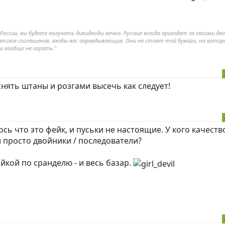
ссии, вы будете получать дивиденды вечно. Русские всегда приходят за своими ден
итские соглашения, якобы вас оправдывающие. Они не стоят той бумаги, на котор
и вообще не играть."
снять штаны и розгами высечь как следует!
лось что это фейк, и пуськи не настоящие. У кого качеств
и просто двойники / последователи?
гайкой по сранделю - и весь базар.