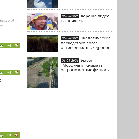
Хорошо видео
06-08-2026
ьгами. И
настоялось
ой
Экологические
06-08-2026
последствия после
+6
оптоволоконных дронов
Умеет
06-08-2026
"Мосфильм" снимать
остросюжетные фильмы
+8
о
+16