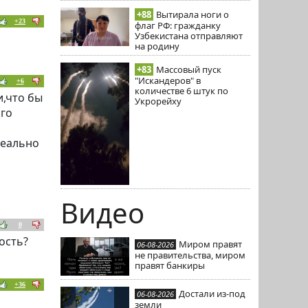
+88
Вытирала ноги о
+23
флаг РФ: гражданку
Узбекистана отправляют
на родину
+83
Массовый пуск
"Искандеров" в
+6
количестве 6 штук по
и,что бы
Укрорейху
ого
реально
Видео
0
ость?
Миром правят
06-08-2026
не правительства, миром
правят банкиры
+36
Достали из-под
06-08-2026
земли