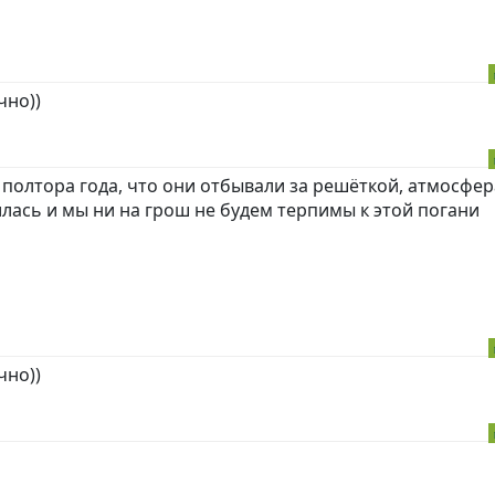
чно))
а полтора года, что они отбывали за решёткой, атмосфер
ась и мы ни на грош не будем терпимы к этой погани
чно))