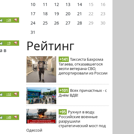
10
11
12
13
14
15
16
17
18
19
20
21
22
23
+28
24
25
26
27
28
29
30
31
Рейтинг
+9
а в
+141
Таксиста Бахрома
Тагаева, отказавшегося
везти ветерана СВО,
депортировали из России
+101
Всех причастных - с
Днём ВДВ!
+12
+95
Рухнул в воду.
Российские военные
+49
разрушили
стратегический мост под
Одессой