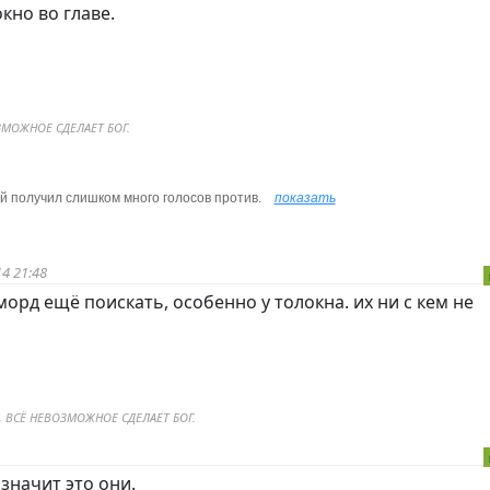
кно во главе.
ЗМОЖНОЕ СДЕЛАЕТ БОГ.
 получил слишком много голосов против.
показать
4 21:48
морд ещё поискать, особенно у толокна. их ни с кем не
 ВСЁ НЕВОЗМОЖНОЕ СДЕЛАЕТ БОГ.
 значит это они.