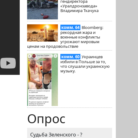
гендиректора
«Уралдронзавода»
Владимира Ткачука
комм. 64
Bloomberg:
рекордная жара и
военные конфликты
угрожают мировым
ценам на продовольствие
комм. 60
Украинцев
избили в Польше за то,
что слушали украинскую
музыку.
Опрос
Судьба Зеленского - ?