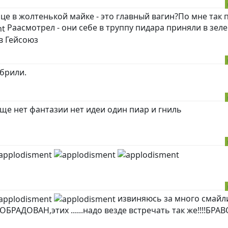
нце в жолтенькой майке - это главный вагин?По мне так 
Раасмотрел - они себе в труппу пидара приняли в зел
 в Гейсоюз
 брили.
ще нет фантазии нет идеи один пиар и гниль
извиняюсь за много смайл
БРАДОВАН,этих ......надо везде встречать так же!!!!БРАВ