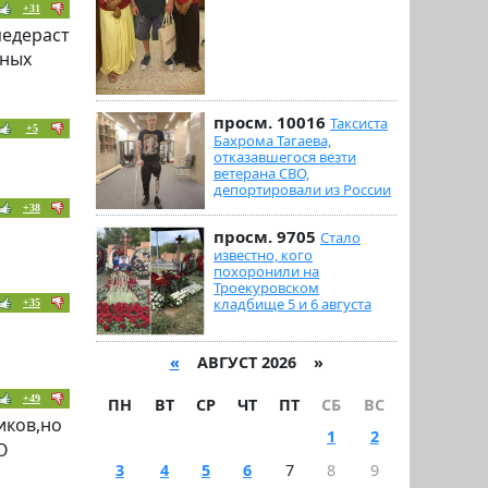
+31
педераст
еных
просм. 10016
Таксиста
+5
Бахрома Тагаева,
отказавшегося везти
ветерана СВО,
депортировали из России
+38
просм. 9705
Стало
известно, кого
похоронили на
Троекуровском
кладбище 5 и 6 августа
+35
«
АВГУСТ 2026 »
+49
ПН
ВТ
СР
ЧТ
ПТ
СБ
ВС
иков,но
1
2
О
3
4
5
6
7
8
9