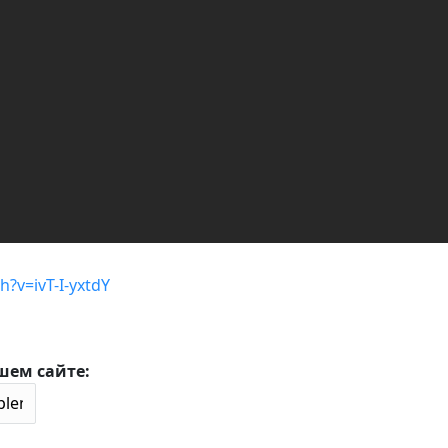
?v=ivT-I-yxtdY
шем сайте: