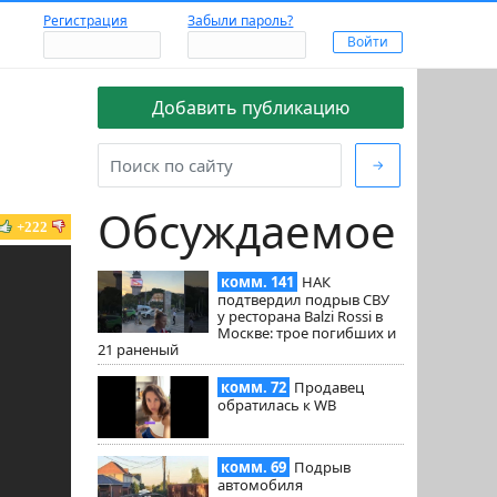
Регистрация
Забыли пароль?
Добавить публикацию
→
Обсуждаемое
+222
комм. 141
НАК
подтвердил подрыв СВУ
у ресторана Balzi Rossi в
Москве: трое погибших и
21 раненый
комм. 72
Продавец
обратилась к WB
комм. 69
Подрыв
автомобиля