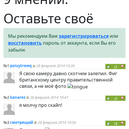
Оставьте своё
Мы рекомендуем Вам
зарегистрироваться
или
восстановить
пароль от аккаунта, если Вы его
забыли.
№1
poiuytrewq
28 февраля 2014 10:26
+1
Я свою камеру давно скотчем залепил. Фиг
британскому центру правительственной
связи, а не моё фото
№2
kanarez
28 февраля 2014 10:47
+2
я молчу про скайп!
№3
смотрящий
28 февраля 2014 10:56
+4