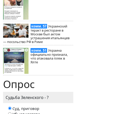
комм. 57
Украинский
теракт в ресторане в
Москве был актом
устрашения итальянцев
— посольство РФ в Риме
комм. 51
Украина
официально признала,
что атаковала пляж в
Ялте
Опрос
Судьба Зеленского - ?
Суд, приговор
Убьют хозяева