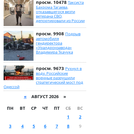
просм. 10478
Таксиста
Бахрома Тагаева,
отказавшегося везти
ветерана СВО,
депортировали из России
просм. 9908
Подрыв
автомобиля
гендиректора
«Уралдронзавода»
Владимира Ткачука
просм. 9673
Рухнул в
воду. Российские
военные разрушили
стратегический мост под
Одессой
«
АВГУСТ 2026 »
ПН
ВТ
СР
ЧТ
ПТ
СБ
ВС
1
2
3
4
5
6
7
8
9