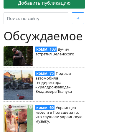
Добавить публикацию
→
Обсуждаемое
комм. 103
Вучич
встретил Зеленского
комм. 75
Подрыв
автомобиля
гендиректора
«Уралдронзавода»
Владимира Ткачука
комм. 60
Украинцев
избили в Польше за то,
что слушали украинскую
музыку.