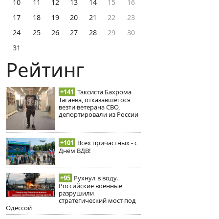
10
11
12
13
14
15
16
17
18
19
20
21
22
23
24
25
26
27
28
29
30
31
Рейтинг
+141
Таксиста Бахрома
Тагаева, отказавшегося
везти ветерана СВО,
депортировали из России
+101
Всех причастных - с
Днём ВДВ!
+95
Рухнул в воду.
Российские военные
разрушили
стратегический мост под
Одессой