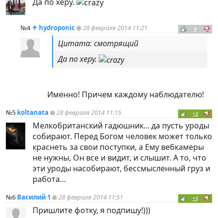
Да по херу.
№4
↑
hydroponic
28 февраля 2014 11:21
0
Цитата: смотрящий
Да по херу.
Именно! Причем каждому наблюдателю!
№5
koltanata
28 февраля 2014 11:15
+2
Мелкобританский гадюшник... да пусть уроды
собирают. Перед Богом человек может только
краснеть за свои поступки, а Ему вебкамеры
не нужны, Он все и видит, и слышит. А то, что
эти уроды насобирают, бессмысленный груз и
работа...
№6
Василий 1
28 февраля 2014 11:51
+1
Пришлите фотку, я подпишу!)))