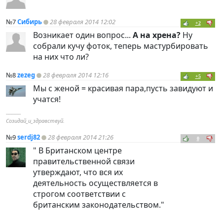
№7
Сибирь
28 февраля 2014 12:02
+2
Возникает один вопрос...
А на хрена?
Ну
собрали кучу фоток, теперь мастурбировать
на них что ли?
№8
zezeg
28 февраля 2014 12:16
+5
Мы с женой = красивая пара,пусть завидуют и
учатся!
----------
Созидай_и_здравствуй.
№9
serdj82
28 февраля 2014 21:26
0
" В Британском центре
правительственной связи
утверждают, что вся их
деятельность осуществляется в
строгом соответствии с
британским законодательством."