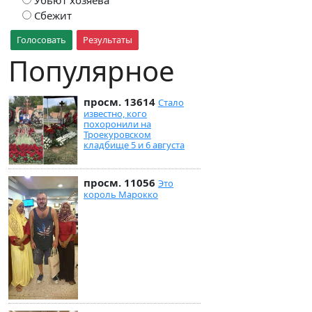
Сбежит
Голосовать
Результаты
Популярное
просм. 13614
Стало
известно, кого
похоронили на
Троекуровском
кладбище 5 и 6 августа
просм. 11056
Это
король Марокко