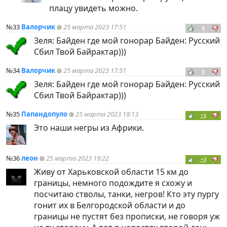
плацу увидеть можно.
№33
Валорчик
25 марта 2023 17:51
0
Зеля: Байден где мой гонорар Байден: Русский
Сбил Твой Байрактар)))
№34
Валорчик
25 марта 2023 17:51
0
Зеля: Байден где мой гонорар Байден: Русский
Сбил Твой Байрактар)))
№35
Папандопуло
25 марта 2023 18:13
+1
Это наши негры из Африки.
№36
леон
25 марта 2023 19:22
+3
Живу от Харьковской области 15 км до
границы, немного подождите я схожу и
посчитаю стволы, танки, негров! Кто эту пургу
гонит их в Белгородской области и до
границы не пустят без прописки, не говоря уж