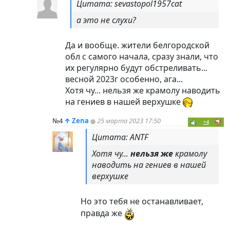
Цитата: sevastopol1957cat
а это не слухи?
Да и вообще. жители белгородской
обл с самого начала, сразу знали, что
их регулярно будут обстреливать...
весной 2023г особенно, ага...
Хотя чу... нельзя же крамолу наводить
на гениев в нашей верхушке
№4
↑
Zena
25 марта 2023 17:50
+4
Цитата: ANTF
Хотя чу...
нельзя же
крамолу
наводить на гениев в нашей
верхушке
Но это тебя не останавливает,
правда же