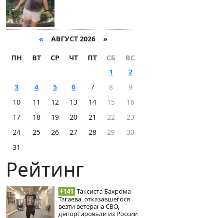
«
АВГУСТ 2026 »
ПН
ВТ
СР
ЧТ
ПТ
СБ
ВС
1
2
3
4
5
6
7
8
9
10
11
12
13
14
15
16
17
18
19
20
21
22
23
24
25
26
27
28
29
30
31
Рейтинг
+141
Таксиста Бахрома
Тагаева, отказавшегося
везти ветерана СВО,
депортировали из России