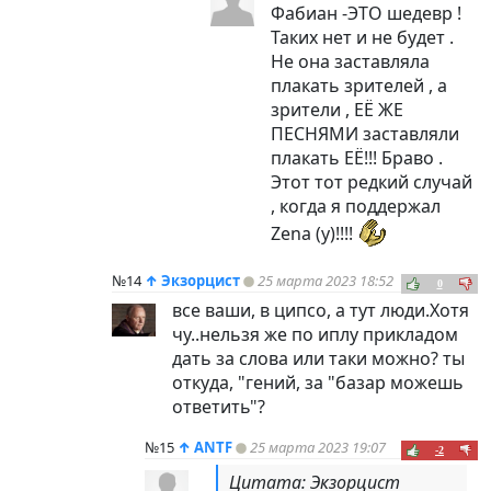
Фабиан -ЭТО шедевр !
Таких нет и не будет .
Не она заставляла
плакать зрителей , а
зрители , ЕЁ ЖЕ
ПЕСНЯМИ заставляли
плакать ЕЁ!!! Браво .
Этот тот редкий случай
, когда я поддержал
Zena (у)!!!!
№14
↑
Экзорцист
25 марта 2023 18:52
0
все ваши, в ципсо, а тут люди.Хотя
чу..нельзя же по иплу прикладом
дать за слова или таки можно? ты
откуда, "гений, за "базар можешь
ответить"?
№15
↑
ANTF
25 марта 2023 19:07
-2
Цитата: Экзорцист