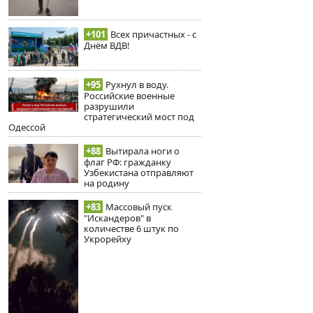
+101
Всех причастных - с
Днём ВДВ!
+95
Рухнул в воду.
Российские военные
разрушили
стратегический мост под
Одессой
+88
Вытирала ноги о
флаг РФ: гражданку
Узбекистана отправляют
на родину
+83
Массовый пуск
"Искандеров" в
количестве 6 штук по
Укрорейху