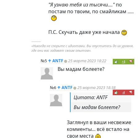
"Я узнаю тебя из тысячи...."
по
постам по твоим, по смайликам .....
П.С. Скучать даже уже начала
----------
«Никогда не спорьте с идиотами. Вы опуститесь до их уровня,
где они вас задавят своим опытом».
№5
↑
ANTF
25 марта 2023 18:22
+1
Вы мадам болеете?
№6
↑
ANTF
25 марта 2023 18:38
-4
Цитата: ANTF
Вы мадам болеете?
Заглянул в ваши несвежие
комменты... всё встало на
свои места