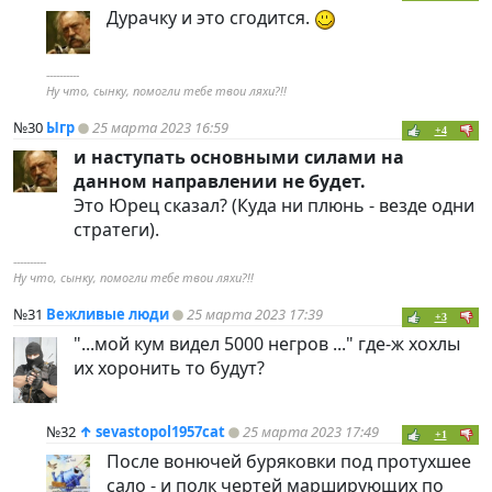
Дурачку и это сгодится.
----------
Ну что, сынку, помогли тебе твои ляхи?!!
№30
Ыгр
25 марта 2023 16:59
+4
и наступать основными силами на
данном направлении не будет.
Это Юрец сказал? (Куда ни плюнь - везде одни
стратеги).
----------
Ну что, сынку, помогли тебе твои ляхи?!!
№31
Вежливые люди
25 марта 2023 17:39
+3
"...мой кум видел 5000 негров ..." где-ж хохлы
их хоронить то будут?
№32
↑
sevastopol1957cat
25 марта 2023 17:49
+1
После вонючей буряковки под протухшее
сало - и полк чертей марширующих по