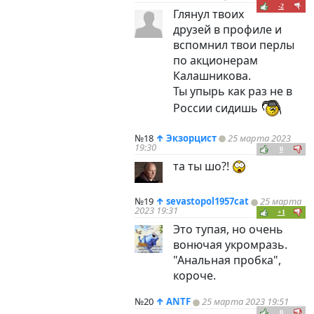
-2
Глянул твоих
друзей в профиле и
вспомнил твои перлы
по акционерам
Калашникова.
Ты упырь как раз не в
России сидишь
№18
↑
Экзорцист
25 марта 2023
19:30
0
та ты шо?!
№19
↑
sevastopol1957cat
25 марта
2023 19:31
+1
Это тупая, но очень
вонючая укромразь.
"Анальная пробка",
короче.
№20
↑
ANTF
25 марта 2023 19:51
0