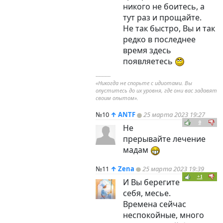
никого не боитесь, а
тут раз и прощайте.
Не так быстро, Вы и так
редко в последнее
время здесь
появляетесь
----------
«Никогда не спорьте с идиотами. Вы
опуститесь до их уровня, где они вас задавят
своим опытом».
№10
↑
ANTF
25 марта 2023 19:27
0
Не
прерывайте лечение
мадам
№11
↑
Zena
25 марта 2023 19:39
+1
И Вы берегите
себя, месье.
Времена сейчас
неспокойные, много