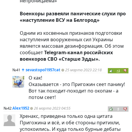
непроницаема»
Военкоры развеяли панические слухи про
«наступление ВСУ на Белгород»
Одним из косвенных признаков подготовки
наступления вооруженных сил Украины
является массовая дезинформация. Об этом
сообщает
Telegram-канал российских
военкоров СВО «Старше Эдды».
№41
↑
sevastopol1957cat
25 марта 2023 22:18
+1
О как!
Оказывается - это Пригожин сеет панику!
Вот так походит-походит по окопам - а
потом сеет!
№42
Alex1952
26 марта 2023 04:55
0
Хренакс, приведена только одна цитата
Пригожина и всё, и обе стороны притихли,
успокоились. И куда только бурные дебаты