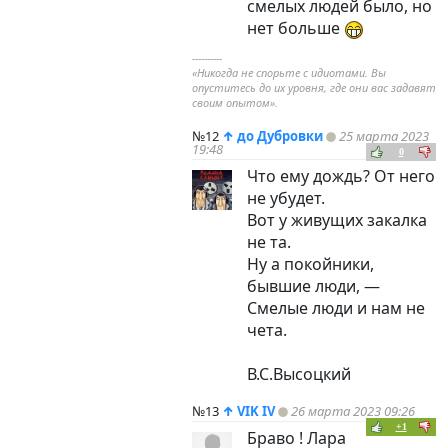
смелых людей было, но
нет больше
----------
«Никогда не спорьте с идиотами. Вы
опуститесь до их уровня, где они вас задавят
своим опытом».
№12
↑
до Дубровки
25 марта 2023
19:48
0
Что ему дождь? От него
не убудет.
Вот у живущих закалка
не та.
Ну а покойники,
бывшие люди, —
Смелые люди и нам не
чета.
В.С.Высоцкий
№13
↑
VIK IV
26 марта 2023 09:26
+1
Браво ! Лара