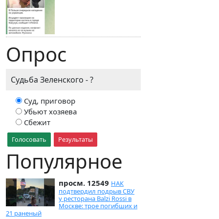
Опрос
Судьба Зеленского - ?
Суд, приговор
Убьют хозяева
Сбежит
Голосовать
Результаты
Популярное
просм. 12549
НАК
подтвердил подрыв СВУ
у ресторана Balzi Rossi в
Москве: трое погибших и
21 раненый