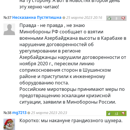
на ту сторону. А вот в новостях второй день
эту херню читаю!
№37
Несказанна Пустятишна
25 марта 2023 20:16
0
Правда - не правда , не знаю
Минобороны РФ сообщает о взятии
военными Азербайджана высоты в Карабахе в
нарушение договоренностей об
урегулировании в регионе
Азербайджанцы нарушили договоренности от
ноября 2020 г., пересекли линию
соприкосновения сторон в Шушинском
районе и приступили к инженерному
оборудованию поста.
Российские миротворцы принимают меры по
предотвращению эскалации кризисной
ситуации, заявили в Минобороны России.
№38
mg7213
25 марта 2023 20:23
+1
Коротко: мы накануне грандиозного шухера.