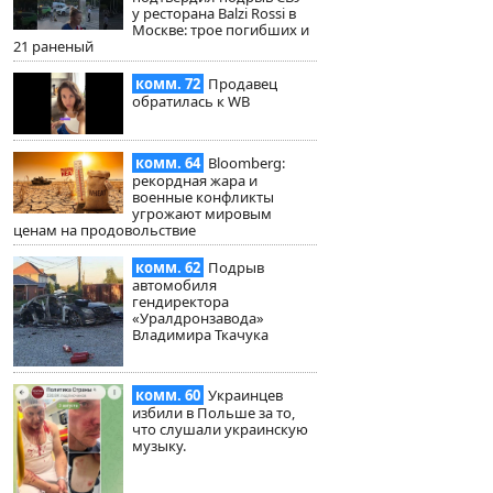
у ресторана Balzi Rossi в
Москве: трое погибших и
21 раненый
комм. 72
Продавец
обратилась к WB
комм. 64
Bloomberg:
рекордная жара и
военные конфликты
угрожают мировым
ценам на продовольствие
комм. 62
Подрыв
автомобиля
гендиректора
«Уралдронзавода»
Владимира Ткачука
комм. 60
Украинцев
избили в Польше за то,
что слушали украинскую
музыку.