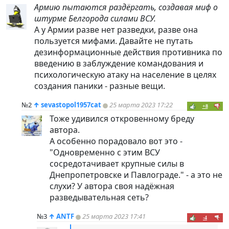
Армию пытаются раздёргать, создавая миф о
штурме Белгорода силами ВСУ.
А у Армии разве нет разведки, разве она
пользуется мифами. Давайте не путать
дезинформационные действия противника по
введению в заблуждение командования и
психологическую атаку на население в целях
создания паники - разные вещи.
№2
↑
sevastopol1957cat
25 марта 2023 17:22
+8
Тоже удивился откровенному бреду
автора.
А особенно порадовало вот это -
"Одновременно с этим ВСУ
сосредотачивает крупные силы в
Днепропетровске и Павлограде." - а это не
слухи? У автора своя надёжная
разведывательная сеть?
№3
↑
ANTF
25 марта 2023 17:41
-4