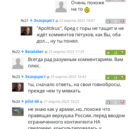
Очень похоже
на то
№21
↑
Экзорцист
25 марта 2023 18:47
0
"Apolitikus", бред с горы не тащит и не
ждёт комментов петухов, как Вы, оба
дол..., ну ты понял.
№22
↑
Bezalaber
25 марта 2023 17:35
+2
Всегда рад разумным комментариям. Вам
плюс.
№23
↑
Экзорцист
25 марта 2023 18:43
+1
ты, сначало ответь, на свои говнобросы,
прежде чем ту мявкать
№24
↑
pilot-66
27 марта 2023 19:23
0
не знаю как у армии..но..похоже что
правящая верхушка России..перед вводом
ограниченного контингента НА
свидомию..консультировалась у