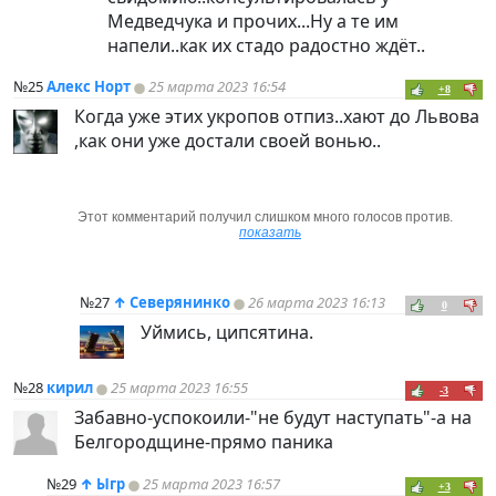
Медведчука и прочих...Ну а те им
напели..как их стадо радостно ждёт..
№25
Алекс Норт
25 марта 2023 16:54
+8
Когда уже этих укропов отпиз..хают до Львова
,как они уже достали своей вонью..
Этот комментарий получил слишком много голосов против.
показать
№27
↑
Северянинко
26 марта 2023 16:13
0
Уймись, ципсятина.
№28
кирил
25 марта 2023 16:55
-3
Забавно-успокоили-"не будут наступать"-а на
Белгородщине-прямо паника
№29
↑
Ыгр
25 марта 2023 16:57
+3