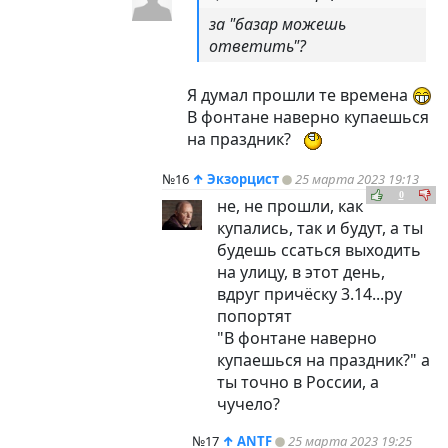
за "базар можешь
ответить"?
Я думал прошли те времена
В фонтане наверно купаешься
на праздник?
№16
↑
Экзорцист
25 марта 2023 19:13
0
не, не прошли, как
купались, так и будут, а ты
будешь ссаться выходить
на улицу, в этот день,
вдруг причёску 3.14...ру
попортят
"В фонтане наверно
купаешься на праздник?" а
ты точно в России, а
чучело?
№17
↑
ANTF
25 марта 2023 19:25