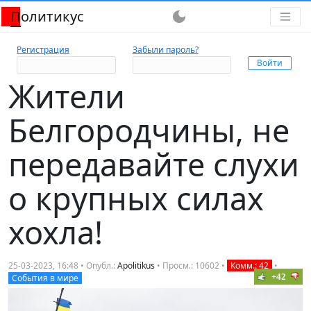
Политикус
dark_mode
Регистрация
Забыли пароль?
Жители
Белгородчины, не
передавайте слухи
о крупных силах
хохла!
25-03-2023, 16:48 • Опубл.:
Apolitikus
• Просм.: 10602 •
Комм.: 42
•
+42
События в мире