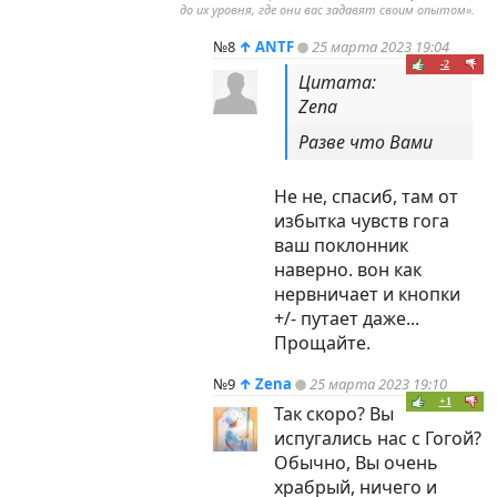
до их уровня, где они вас задавят своим опытом».
№8
↑
ANTF
25 марта 2023 19:04
-2
Цитата:
Zena
Разве что Вами
Не не, спасиб, там от
избытка чувств гога
ваш поклонник
наверно. вон как
нервничает и кнопки
+/- путает даже...
Прощайте.
№9
↑
Zena
25 марта 2023 19:10
+1
Так скоро? Вы
испугались нас с Гогой?
Обычно, Вы очень
храбрый, ничего и