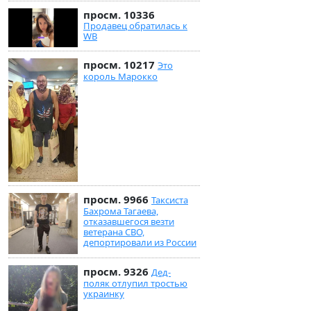
просм. 10336
Продавец обратилась к
WB
просм. 10217
Это
король Марокко
просм. 9966
Таксиста
Бахрома Тагаева,
отказавшегося везти
ветерана СВО,
депортировали из России
просм. 9326
Дед-
поляк отлупил тростью
украинку