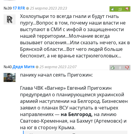
№39
17 RFR
25 марта 2023 20:23
+1
Хохлоупыри то всегда гнали и будут гнать
пургу...Вопрос в том, почему наши власти не
выступают в СМИ с инфой о защищенности
нашей территории...Молчание всегда
вызывает опасения...Или сказать нечего, как в
Брянской области...Вот чего людей больше
беспокоит, а не вранье кастрюлеголовых...
№40
Дядя Митя
25 марта 2023 22:07
0
панику начал сеять Пригожин:
Глава ЧВК «Вагнер» Евгений Пригожин
предупредил о планирующемся украинской
армией наступлении на Белгород. Бизнесмен
заявил о планах ВСУ наступать в четырех
направлениях —
на Белгород
, на линию
Сватово-Кременная, на Бахмут (Артемовск) и
на юг в сторону Крыма.