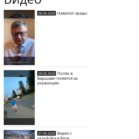
Навалил зрады
08-08-2026
Поляк в
08-08-2026
Варшаве гоняется за
украинцем
Видео с
07-08-2026
укроБЭКа в Ялте