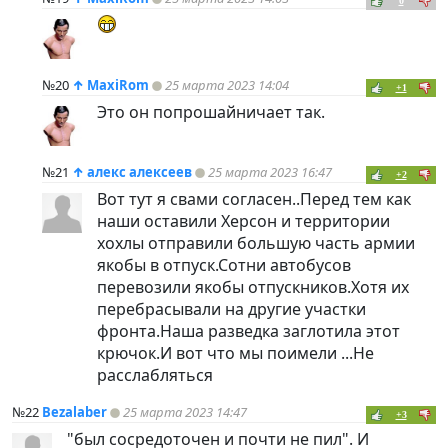
0
№20
↑
MaxiRom
25 марта 2023 14:04
+1
Это он попрошайничает так.
№21
↑
алекс алексеев
25 марта 2023 16:47
+2
Вот тут я свами согласен..Перед тем как
наши оставили Херсон и территории
хохлы отправили большую часть армии
якобы в отпуск.Сотни автобусов
перевозили якобы отпускников.Хотя их
перебрасывали на другие участки
фронта.Наша разведка заглотила этот
крючок.И вот что мы поимели ...Не
расслабляться
№22
Bezalaber
25 марта 2023 14:47
+3
"был сосредоточен и почти не пил". И