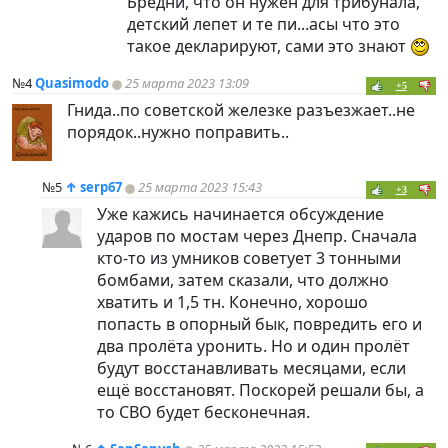
Бредни, что он нужен для трибунала,
детский лепет и те пи...асы что это
такое декларируют, сами это знают
№4
Quasimodo
25 марта 2023 13:09
+5
Гнида..по советской железке разъезжает..не
порядок..нужно поправить..
№5
↑
serp67
25 марта 2023 15:43
+3
Уже кажись начинается обсуждение
ударов по мостам через Днепр. Сначала
кто-то из умников советует 3 тонными
бомбами, затем сказали, что должно
хватить и 1,5 тн. Конечно, хорошо
попасть в опорный бык, повредить его и
два пролёта уронить. Но и один пролёт
будут восстанавливать месяцами, если
ещё восстановят. Поскорей решали бы, а
то СВО будет бесконечная.