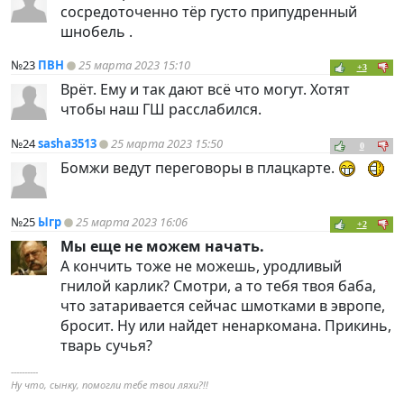
сосредоточенно тёр густо припудренный
шнобель .
№23
ПВН
25 марта 2023 15:10
+3
Врёт. Ему и так дают всё что могут. Хотят
чтобы наш ГШ расслабился.
№24
sasha3513
25 марта 2023 15:50
0
Бомжи ведут переговоры в плацкарте.
№25
Ыгр
25 марта 2023 16:06
+2
Мы еще не можем начать.
А кончить тоже не можешь, уродливый
гнилой карлик? Смотри, а то тебя твоя баба,
что затаривается сейчас шмотками в эвропе,
бросит. Ну или найдет ненаркомана. Прикинь,
тварь сучья?
----------
Ну что, сынку, помогли тебе твои ляхи?!!