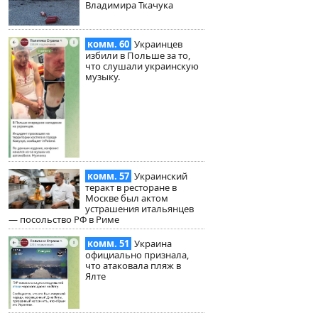
Владимира Ткачука
комм. 60
Украинцев
избили в Польше за то,
что слушали украинскую
музыку.
комм. 57
Украинский
теракт в ресторане в
Москве был актом
устрашения итальянцев
— посольство РФ в Риме
комм. 51
Украина
официально признала,
что атаковала пляж в
Ялте