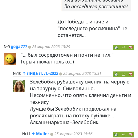
до последнего россиянина?
До Победы... иначе и
"последнего россиянина" не
останется...
№9
goga777
25 марта 2023 13:29
+8
"... был сосредоточен и почти не пил."
Герыч нюхал только..)
№10
↑
Лида Л. Л.-2022
25 марта 2023 15:31
+9
Зелебобик рубашечку сменил на чёрную,
на траурную. Символично.
Несомненно, что опять клянчил деньги и
технику.
Лучше бы Зелебобик продолжал на
роялях играть на потеху публике...
Алкаш+наркоша=Зелебобик.
№11
↑
Muller
25 марта 2023 15:56
+4