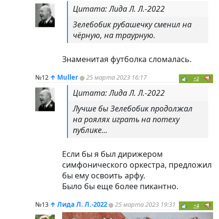
Цитата: Лида Л. Л.-2022
Зелебобик рубашечку сменил на
чёрную, на траурную.
Знаменитая футболка сломалась.
№12
↑
Muller
25 марта 2023 16:17
+2
Цитата: Лида Л. Л.-2022
Лучше бы Зелебобик продолжал
на роялях играть на потеху
публике...
Если бы я был дирижером
симфонического оркестра, предложил
бы ему освоить арфу.
Было бы еще более пикантно.
№13
↑
Лида Л. Л.-2022
25 марта 2023 19:31
+4