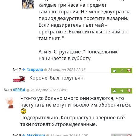
каждые три часа на предмет
самовозгорания. Не менее двух раз за
период дежурства посетите виварий.
Если надзиратель пьет чай –
прекратите. Были сигналы: не чай он
там пьет. "
А. и Б. Стругацкие ."Понедельник
начинается в субботу"
№17
↑
Гаврила
25 марта 2023 22:13
+1
Короче, был полупьян.
№18
VERBA
25 марта 2023 14:01
+8
Что-то уж больно много они жалуются, что
наступать не могут и тяжело им обороняться.
Подозрительно. Контрнаступ наверное всё-
таки готовят хитровыделанные.
№19
↑
MaxiRom
25 марта 2023 14:03