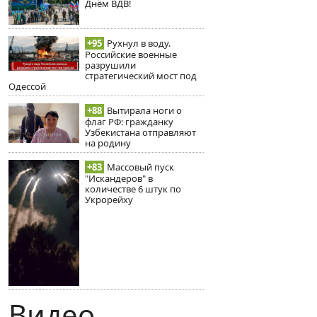
Днём ВДВ!
+95
Рухнул в воду.
Российские военные
разрушили
стратегический мост под
Одессой
+88
Вытирала ноги о
флаг РФ: гражданку
Узбекистана отправляют
на родину
+83
Массовый пуск
"Искандеров" в
количестве 6 штук по
Укрорейху
Видео