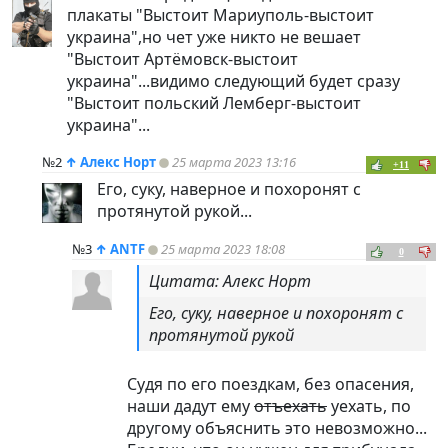
плакаты "Выстоит Мариуполь-выстоит
украина",но чет уже никто не вешает
"Выстоит Артёмовск-выстоит
украина"...видимо следующий будет сразу
"Выстоит польский Лемберг-выстоит
украина"...
№2
↑
Алекс Норт
25 марта 2023 13:16
+11
Его, суку, наверное и похоронят с
протянутой рукой...
№3
↑
ANTF
25 марта 2023 18:08
0
Цитата: Алекс Норт
Его, суку, наверное и похоронят с
протянутой рукой
Судя по его поездкам, без опасения,
наши дадут ему
отъехать
уехать, по
другому объяснить это невозможно...