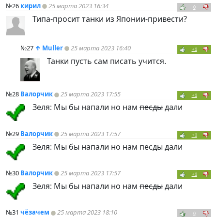
№26
кирил
25 марта 2023 16:34
0
Типа-просит танки из Японии-привести?
№27
↑
Muller
25 марта 2023 16:40
+1
Танки пусть сам писать учится.
№28
Валорчик
25 марта 2023 17:55
+1
Зеля: Мы бы напали но нам
песды
дали
№29
Валорчик
25 марта 2023 17:57
+1
Зеля: Мы бы напали но нам
песды
дали
№30
Валорчик
25 марта 2023 17:57
+1
Зеля: Мы бы напали но нам
песды
дали
№31
чёзачем
25 марта 2023 18:10
0