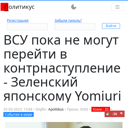
Политикус
dark_mode
Регистрация
Забыли пароль?
ВСУ пока не могут
перейти в
контрнаступление
- Зеленский
японскому Yomiuri
25-03-2023, 13:04 • Опубл.:
Apolitikus
• Просм.: 6502 •
Комм.: 35
•
-36
События в мире