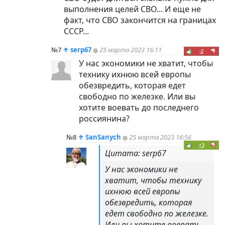
выполнения целей СВО... И еще не
факт, что СВО закончится на границах
СССР...
№7
↑
serp67
25 марта 2023 16:11
-2
У нас экономики не хватит, чтобы
технику ихнюю всей европы
обезвредить, которая едет
свободно по железке. Или вы
хотите воевать до последнего
россиянина?
№8
↑
SanSanych
25 марта 2023 16:56
+3
Цитата: serp67
У нас экономики не
хватит, чтобы технику
ихнюю всей европы
обезвредить, которая
едет свободно по железке.
Или вы хотите воевать