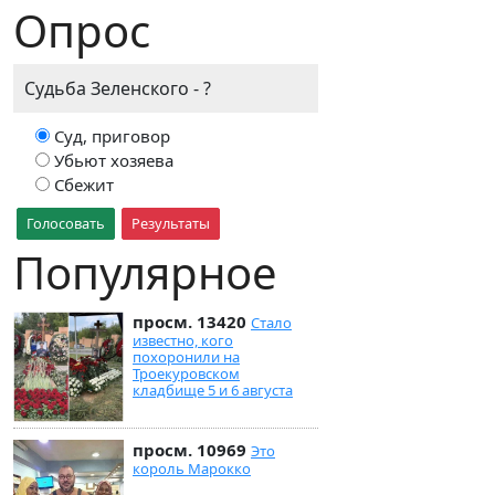
Опрос
Судьба Зеленского - ?
Суд, приговор
Убьют хозяева
Сбежит
Голосовать
Результаты
Популярное
просм. 13420
Стало
известно, кого
похоронили на
Троекуровском
кладбище 5 и 6 августа
просм. 10969
Это
король Марокко