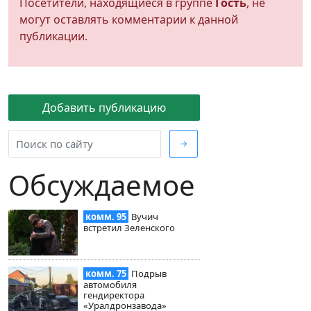
Посетители, находящиеся в группе
Гость
, не
могут оставлять комментарии к данной
публикации.
Добавить публикацию
→
Обсуждаемое
комм. 95
Вучич
встретил Зеленского
комм. 75
Подрыв
автомобиля
гендиректора
«Уралдронзавода»