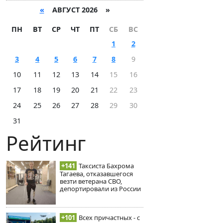
«
АВГУСТ 2026 »
ПН
ВТ
СР
ЧТ
ПТ
СБ
ВС
1
2
3
4
5
6
7
8
9
10
11
12
13
14
15
16
17
18
19
20
21
22
23
24
25
26
27
28
29
30
31
Рейтинг
+141
Таксиста Бахрома
Тагаева, отказавшегося
везти ветерана СВО,
депортировали из России
+101
Всех причастных - с