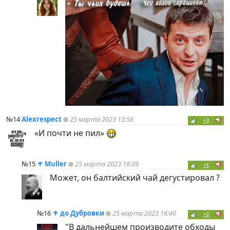
№14
Alexrespect
25 марта 2023 13:56
+3
«И почти не пил»
№15
↑
Muller
25 марта 2023 16:09
+1
Может, он балтийский чай дегустировал ?
№16
↑
до Дубровки
25 марта 2023 16:40
+2
"В дальнейшем производите обходы