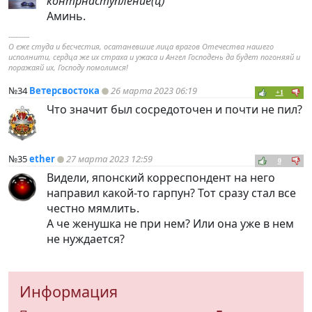
контрнаступление(ц)
Аминь.
----------
О еже студа и бесчестия, осатаневшие лица врагов Отечества нашего
исполнити, сердца же их страха и ужаса и Ангел Господень да будет погоняяй и
поражаяй их, Господу помолимся!
№34
Ветерсвостока
26 марта 2023 06:19
+1
Что значит был сосредоточен и почти не пил?
№35
ether
27 марта 2023 12:59
0
Видели, японский корреспондент на него
направил какой-то гарпун? Тот сразу стал все
честно мямлить.
А че женушка не при нем? Или она уже в нем
не нуждается?
Информация