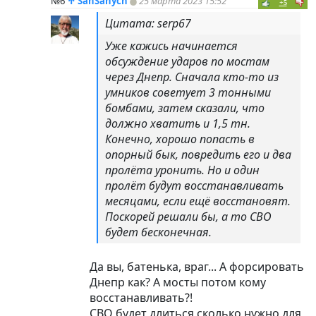
№6
↑
SanSanych
25 марта 2023 15:52
+5
Цитата: serp67
Уже кажись начинается
обсуждение ударов по мостам
через Днепр. Сначала кто-то из
умников советует 3 тонными
бомбами, затем сказали, что
должно хватить и 1,5 тн.
Конечно, хорошо попасть в
опорный бык, повредить его и два
пролёта уронить. Но и один
пролёт будут восстанавливать
месяцами, если ещё восстановят.
Поскорей решали бы, а то СВО
будет бесконечная.
Да вы, батенька, враг... А форсировать
Днепр как? А мосты потом кому
восстанавливать?!
СВО будет длиться сколько нужно для