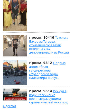
просм. 10416
Таксиста
Бахрома Тагаева,
отказавшегося везти
ветерана СВО,
депортировали из России
просм. 9812
Подрыв
автомобиля
гендиректора
«Уралдронзавода»
Владимира Ткачука
просм. 9614
Рухнул в
воду. Российские
военные разрушили
стратегический мост под
Одессой