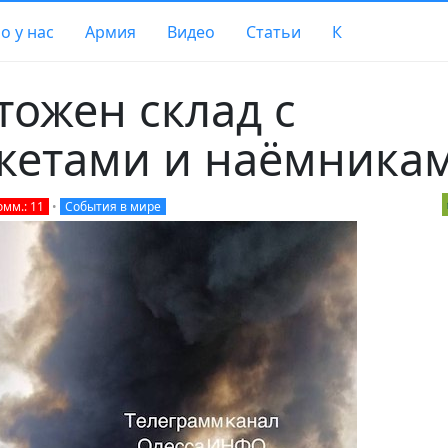
о у нас
Армия
Видео
Статьи
К
тожен склад с
кетами и наёмника
омм.: 11
•
События в мире