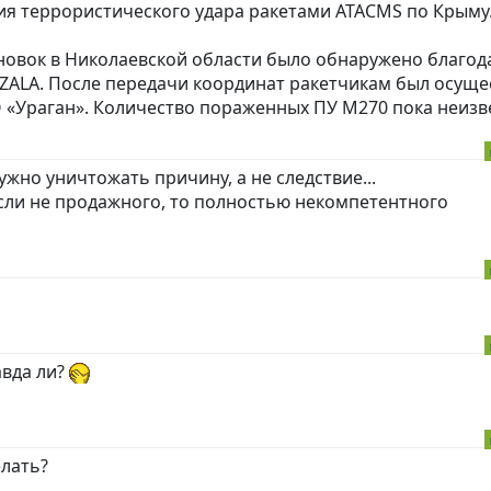
ия террористического удара ракетами ATACMS по Крыму
новок в Николаевской области было обнаружено благод
ZALA. После передачи координат ракетчикам был осуще
 «Ураган». Количество пораженных ПУ М270 пока неизве
ужно уничтожать причину, а не следствие...
если не продажного, то полностью некомпетентного
авда ли?
елать?