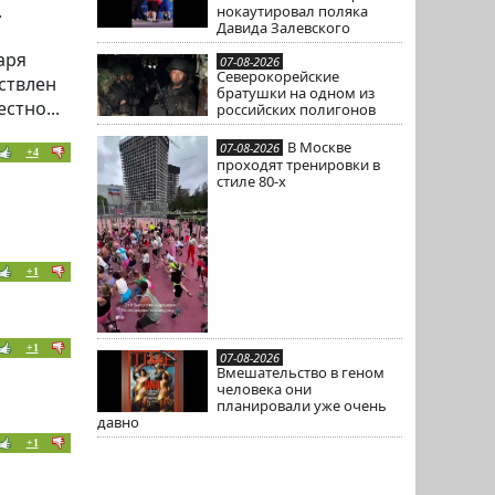
.
нокаутировал поляка
Давида Залевского
аря
07-08-2026
Северокорейские
ствлен
братушки на одном из
стно...
российских полигонов
В Москве
07-08-2026
+4
проходят тренировки в
стиле 80-х
+1
+1
07-08-2026
Вмешательство в геном
человека они
планировали уже очень
давно
+1