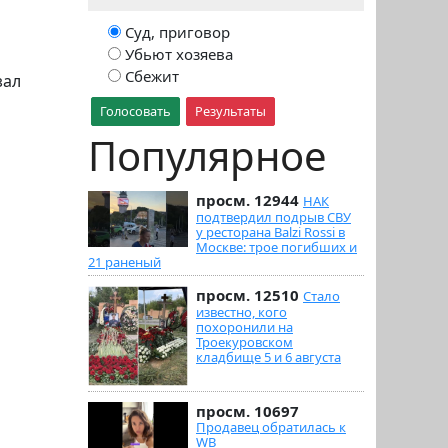
Суд, приговор
Убьют хозяева
Сбежит
зал
Голосовать
Результаты
Популярное
просм. 12944
НАК
подтвердил подрыв СВУ
у ресторана Balzi Rossi в
Москве: трое погибших и
21 раненый
просм. 12510
Стало
известно, кого
похоронили на
Троекуровском
кладбище 5 и 6 августа
просм. 10697
Продавец обратилась к
WB