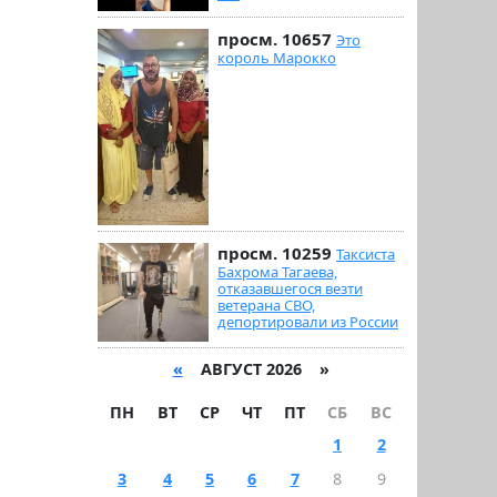
просм. 10657
Это
король Марокко
просм. 10259
Таксиста
Бахрома Тагаева,
отказавшегося везти
ветерана СВО,
депортировали из России
«
АВГУСТ 2026 »
ПН
ВТ
СР
ЧТ
ПТ
СБ
ВС
1
2
3
4
5
6
7
8
9