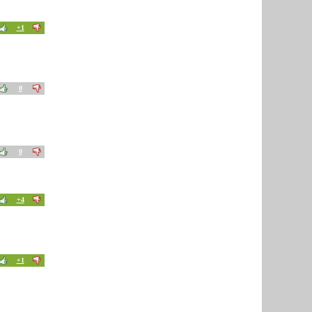
+1
0
0
+4
+1