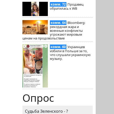
комм. 72
Продавец
обратилась к WB
комм. 64
Bloomberg:
рекордная жара и
военные конфликты
угрожают мировым
ценам на продовольствие
комм. 60
Украинцев
избили в Польше за то,
что слушали украинскую
музыку.
Опрос
Судьба Зеленского - ?