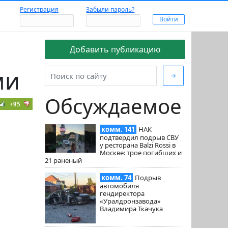
Регистрация
Забыли пароль?
Добавить публикацию
ми
→
Обсуждаемое
+95
комм. 141
НАК
подтвердил подрыв СВУ
у ресторана Balzi Rossi в
Москве: трое погибших и
21 раненый
комм. 74
Подрыв
автомобиля
гендиректора
«Уралдронзавода»
Владимира Ткачука