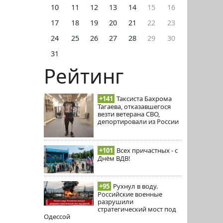
10
11
12
13
14
15
16
17
18
19
20
21
22
23
24
25
26
27
28
29
30
31
Рейтинг
+141
Таксиста Бахрома
Тагаева, отказавшегося
везти ветерана СВО,
депортировали из России
+101
Всех причастных - с
Днём ВДВ!
+95
Рухнул в воду.
Российские военные
разрушили
стратегический мост под
Одессой