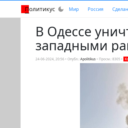
Политикус
dark_mode
Мир
Россия
Сделан
В Одессе унич
западными ра
24-06-2024, 20:56 • Опубл.:
Apolitikus
• Просм.: 8305 •
К