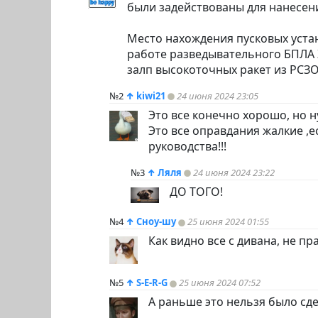
были задействованы для нанесен
Место нахождения пусковых уста
работе разведывательного БПЛА 
залп высокоточных ракет из РСЗО
№2
↑
kiwi21
24 июня 2024 23:05
Это все конечно хорошо, но н
Это все оправдания жалкие ,
руководства!!!
№3
↑
Ляля
24 июня 2024 23:22
ДО ТОГО!
№4
↑
Сноу-шу
25 июня 2024 01:55
Как видно все с дивана, не пр
№5
↑
S-E-R-G
25 июня 2024 07:52
А раньше это нельзя было сд