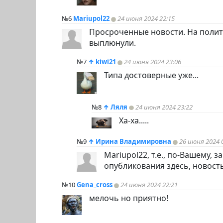
№6
Mariupol22
24 июня 2024 22:15
Просроченные новости. На полити
выплюнули.
№7
↑
kiwi21
24 июня 2024 23:06
Типа достоверные уже...
№8
↑
Ляля
24 июня 2024 23:22
Ха-ха.....
№9
↑
Ирина Владимировна
26 июня 2024 
Mariupol22, т.е., по-Вашему, 
опубликования здесь, новост
№10
Gena_cross
24 июня 2024 22:21
мелочь но приятно!