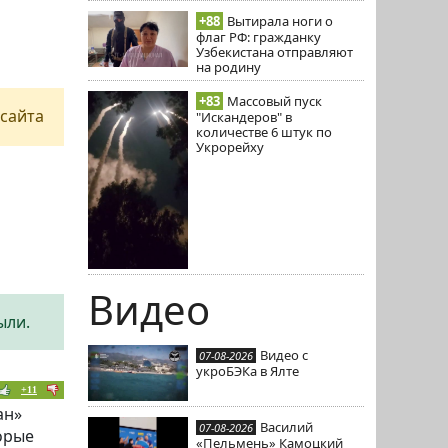
+88
Вытирала ноги о
флаг РФ: гражданку
Узбекистана отправляют
на родину
+83
Массовый пуск
сайта
"Искандеров" в
количестве 6 штук по
Укрорейху
Видео
ыли.
Видео с
07-08-2026
укроБЭКа в Ялте
+11
ан»
Василий
07-08-2026
орые
«Пельмень» Камоцкий