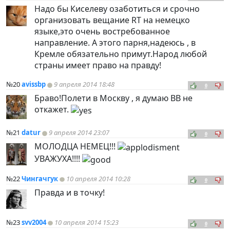
Надо бы Киселеву озаботиться и срочно
организовать вещание RT на немецко
языке,это очень востребованное
направление. А этого парня,надеюсь , в
Кремле обязательно примут.Народ любой
страны имеет право на правду!
№20
avissbp
9 апреля 2014 18:48
0
Браво!Полети в Москву , я думаю ВВ не
откажет.
№21
datur
9 апреля 2014 23:07
0
МОЛОДЦА НЕМЕЦ!!!
УВАЖУХА!!!!
№22
Чингачгук
10 апреля 2014 10:28
0
Правда и в точку!
№23
svv2004
10 апреля 2014 15:23
0