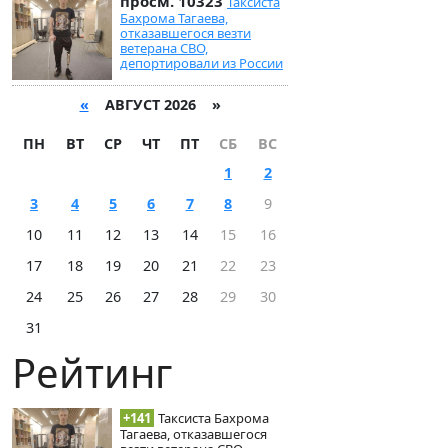
просм. 10323
Таксиста
Бахрома Тагаева,
отказавшегося везти
ветерана СВО,
депортировали из России
«
АВГУСТ 2026 »
ПН
ВТ
СР
ЧТ
ПТ
СБ
ВС
1
2
3
4
5
6
7
8
9
10
11
12
13
14
15
16
17
18
19
20
21
22
23
24
25
26
27
28
29
30
31
Рейтинг
+141
Таксиста Бахрома
Тагаева, отказавшегося