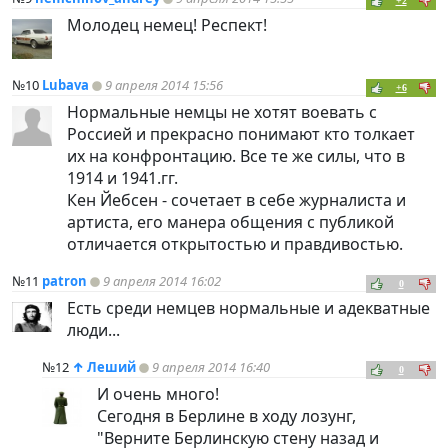
+2
Молодец немец! Респект!
№10
Lubava
9 апреля 2014 15:56
+6
Нормальные немцы не хотят воевать с
Россией и прекрасно понимают кто толкает
их на конфронтацию. Все те же силы, что в
1914 и 1941.гг.
Кен Йебсен - сочетает в себе журналиста и
артиста, его манера общения с публикой
отличается открытостью и правдивостью.
№11
patron
9 апреля 2014 16:02
0
Есть среди немцев нормальные и адекватные
люди...
№12
↑
Леший
9 апреля 2014 16:40
0
И очень много!
Сегодня в Берлине в ходу лозунг,
"Верните Берлинскую стену назад и