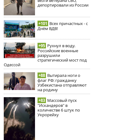
везти ветерана СВО,
депортировали из России
+101
Всех причастных - с
Днём ВДВ!
+95
Рухнул в воду.
Российские военные
разрушили
стратегический мост под
Одессой
+88
Вытирала ноги о
флаг РФ: гражданку
Узбекистана отправляют
на родину
+83
Массовый пуск
"Искандеров" в
количестве 6 штук по
Укрорейху