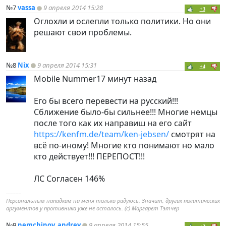
№7
vassa
9 апреля 2014 15:28
+3
Оглохли и ослепли только политики. Но они
решают свои проблемы.
№8
Nix
9 апреля 2014 15:31
+4
Mobile Nummer17 минут назад
Его бы всего перевести на русский!!!
Сближение было-бы сильнее!!! Многие немцы
после того как их направиш на его сайт
https://kenfm.de/team/ken-jebsen/
смотрят на
всё по-иному! Многие кто понимают но мало
кто действует!!! ПЕРЕПОСТ!!!
ЛС Согласен 146%
----------
Персональным нападкам на меня только радуюсь. Значит, других политических
аргументов у противника уже не осталось. (с) Маргарет Тэтчер
№9
nemchinov_andrey
9 апреля 2014 15:55