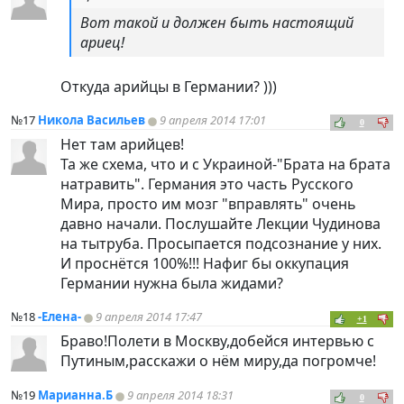
Вот такой и должен быть настоящий
ариец!
Откуда арийцы в Германии? )))
№17
Никола Васильев
9 апреля 2014 17:01
0
Нет там арийцев!
Та же схема, что и с Украиной-"Брата на брата
натравить". Германия это часть Русского
Мира, просто им мозг "вправлять" очень
давно начали. Послушайте Лекции Чудинова
на тытруба. Просыпается подсознание у них.
И проснётся 100%!!! Нафиг бы оккупация
Германии нужна была жидами?
№18
-Елена-
9 апреля 2014 17:47
+1
Браво!Полети в Москву,добейся интервью с
Путиным,расскажи о нём миру,да погромче!
№19
Марианна.Б
9 апреля 2014 18:31
0