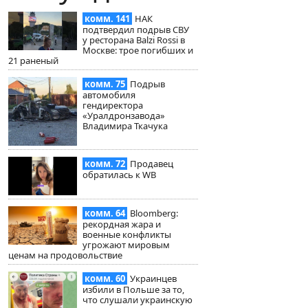
комм. 141
НАК
подтвердил подрыв СВУ
у ресторана Balzi Rossi в
Москве: трое погибших и
21 раненый
комм. 75
Подрыв
автомобиля
гендиректора
«Уралдронзавода»
Владимира Ткачука
комм. 72
Продавец
обратилась к WB
комм. 64
Bloomberg:
рекордная жара и
военные конфликты
угрожают мировым
ценам на продовольствие
комм. 60
Украинцев
избили в Польше за то,
что слушали украинскую