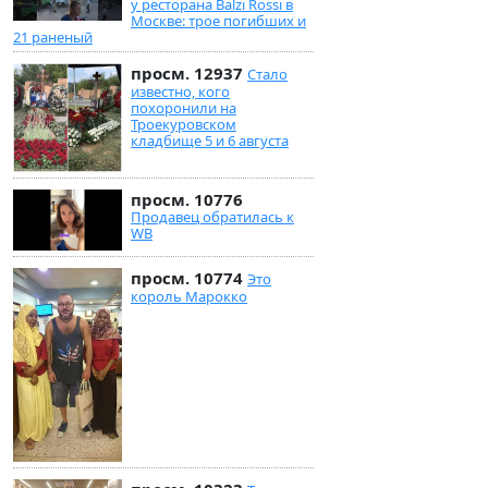
у ресторана Balzi Rossi в
Москве: трое погибших и
21 раненый
просм. 12937
Стало
известно, кого
похоронили на
Троекуровском
кладбище 5 и 6 августа
просм. 10776
Продавец обратилась к
WB
просм. 10774
Это
король Марокко