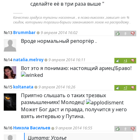
сделайте её в три раза выше "
----------
Качество градуса тупизны населения , в псако-пикселях ,зависит от %
скидок, которыми торгаши-барыги заманивают лохов на распродажу .
№13
Brummbar
9 апреля 2014 16:02
0
Вроде нормальный репортёр .
№14
natalia.melroy
9 апреля 2014 16:11
+1
Вот это я понимаю: настоящий ариец!Браво!
№15
koltanata
9 апреля 2014 16:26
+7
Приятно слышать о таких трезвых
размышлениях! Молодец!
Может Бог даст и правда, получится у него
взять интервью у Путина.
№16
Никола Васильев
9 апреля 2014 16:55
0
Цитата: Усолье