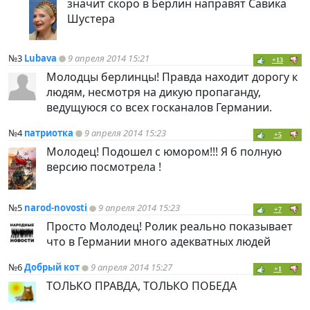
значит скоро в Берлин направят Савика
Шустера
№3
Lubava
9 апреля 2014 15:21
+13
Молодцы берлинцы! Правда находит дорогу к
людям, несмотря на дикую пропаганду,
ведущуюся со всех госканалов Германии.
№4
патриотка
9 апреля 2014 15:23
+5
Молодец! Подошел с юмором!!! Я б полную
версию посмотрела !
№5
narod-novosti
9 апреля 2014 15:23
+7
Просто Молодец! Ролик реально показывает
что в Германии много адекватных людей
№6
Добрый кот
9 апреля 2014 15:27
+1
ТОЛЬКО ПРАВДА, ТОЛЬКО ПОБЕДА