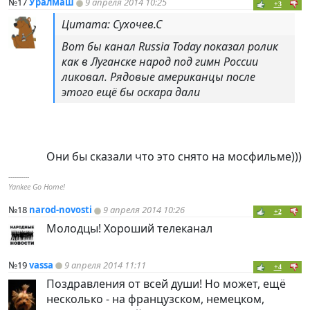
№17
Уралмаш
9 апреля 2014 10:25
+3
Цитата: Сухочев.С
Вот бы канал Russia Today показал ролик
как в Луганске народ под гимн России
ликовал. Рядовые американцы после
этого ещё бы оскара дали
Они бы сказали что это снято на мосфильме)))
----------
Yankee Go Home!
№18
narod-novosti
9 апреля 2014 10:26
+2
Молодцы! Хороший телеканал
№19
vassa
9 апреля 2014 11:11
+4
Поздравления от всей души! Но может, ещё
несколько - на французском, немецком,