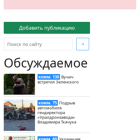
Добавить публикацию
→
Обсуждаемое
комм. 130
Вучич
встретил Зеленского
комм. 75
Подрыв
автомобиля
гендиректора
«Уралдронзавода»
Владимира Ткачука
комм. 60
Украинцев