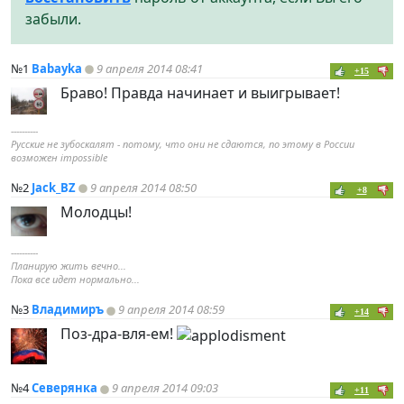
забыли.
№1
Babayka
9 апреля 2014 08:41
+15
Браво! Правда начинает и выигрывает!
----------
Русские не зубоскалят - потому, что они не сдаются, по этому в России
возможен impossible
№2
Jack_BZ
9 апреля 2014 08:50
+8
Молодцы!
----------
Планирую жить вечно...
Пока все идет нормально...
№3
Владимиръ
9 апреля 2014 08:59
+14
Поз-дра-вля-ем!
№4
Северянка
9 апреля 2014 09:03
+11