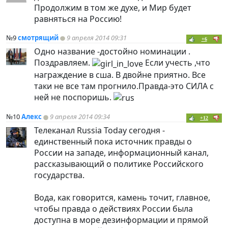
Продолжим в том же духе, и Мир будет
равняться на Россию!
№9
смотрящий
9 апреля 2014 09:31
+6
Одно название -достойно номинации .
Поздравляем.
Если учесть ,что
награждение в сша. В двойне приятно. Все
таки не все там прогнило.Правда-это СИЛА с
ней не поспоришь.
№10
Алекс
9 апреля 2014 09:34
+12
Телеканал Russia Today сегодня -
единственный пока источник правды о
России на западе, информационный канал,
рассказывающий о политике Российского
государства.
Вода, как говорится, камень точит, главное,
чтобы правда о действиях России была
доступна в море дезинформации и прямой