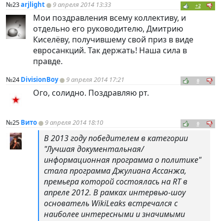
№23
arjlight
9 апреля 2014 13:33
+2
Мои поздравления всему коллективу, и
отдельно его руководителю, Дмитрию
Киселёву, получившему свой приз в виде
евросанкций. Так держать! Наша сила в
правде.
№24
DivisionBoy
9 апреля 2014 17:21
0
Ого, солидно. Поздравляю рт.
№25
Вито
9 апреля 2014 18:10
0
В 2013 году победителем в категории
"Лучшая документальная/
информационная программа о политике"
стала программа Джулиана Ассанжа,
премьера которой состоялась на RT в
апреле 2012. В рамках интервью-шоу
основатель WikiLeaks встречался с
наиболее интересными и значимыми