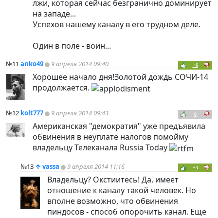
лжи, которая сейчас безгранично доминирует
на западе...
Успехов нашему каналу в его трудном деле.
Один в поле - воин...
№11
anko49
9 апреля 2014 09:40
+6
Хорошее начало дня!Золотой дождь СОЧИ-14
продолжается.
№12
kolt777
9 апреля 2014 09:43
0
Американская "демократия" уже предъявила
обвинения в неуплате налогов помойму
владельцу Телеканала Russia Today
№13
↑
vassa
9 апреля 2014 11:16
+3
Владельцу? Окстиитесь! Да, имеет
отношение к каналу такой человек. Но
вполне возможно, что обвинения
пиндосов - способ опорочить канал. Ещё