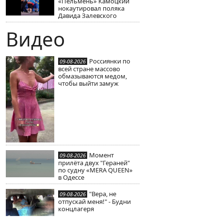
«Пельмень» Камоцкий
нокаутировал поляка
Давида Залевского
Видео
Россиянки по
09-08-2026
всей стране массово
обмазываются медом,
чтобы выйти замуж
Момент
09-08-2026
прилёта двух "Гераней"
по судну «MERA QUEEN»
в Одессе
"Вера, не
09-08-2026
отпускай меня!" - Будни
концлагеря