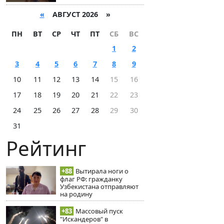
«
АВГУСТ 2026 »
ПН
ВТ
СР
ЧТ
ПТ
СБ
ВС
1
2
3
4
5
6
7
8
9
10
11
12
13
14
15
16
17
18
19
20
21
22
23
24
25
26
27
28
29
30
31
Рейтинг
+88
Вытирала ноги о
флаг РФ: гражданку
Узбекистана отправляют
на родину
+83
Массовый пуск
"Искандеров" в