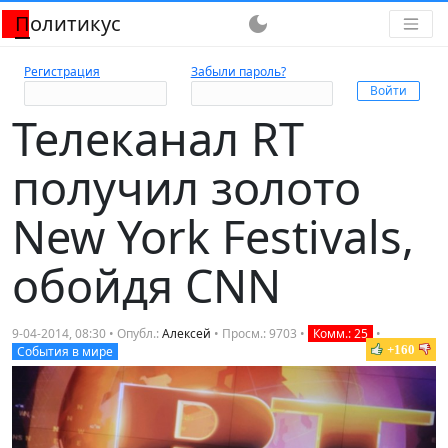
Политикус
dark_mode
Регистрация
Забыли пароль?
Телеканал RT
получил золото
New York Festivals,
обойдя CNN
9-04-2014, 08:30 • Опубл.:
Алексей
• Просм.: 9703 •
Комм.: 25
•
+160
События в мире