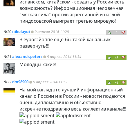
испанском, китайском - создать у России есть
возможность? Информационная человечная
"мягкая сила" против агрессивной и наглой
пиндосовской выиграет третью мировую!
№20
nikolayui
9 апреля 2014 11:28
0
В еурогэйоппе еще-бы такой канальчик
развернуть!!!
№21
alexandr.peters
9 апреля 2014 11:34
+1
Молодцы какие!
№22
dm98900
9 апреля 2014 11:52
+2
На мой взгляд это лучший информационный
канал о России и в России - новости подаются
очень дипломатично и объективно -
искренне поздравляю весь коллектив канала!!!