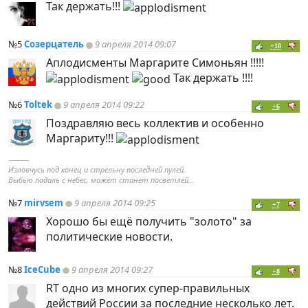
Так держать!!!
№5
Созерцатель
9 апреля 2014 09:07
+18
Аплодисменты Маргарите Симоньян !!!!!
Так держать !!!!
№6
Toltek
9 апреля 2014 09:22
+6
Поздравляю весь коллектив и особенно
Маргариту!!!
----------
Изловчусь под конец и стрельну последней пулей,
Выбью падаль с небес, может станет посветлей...
№7
mirvsem
9 апреля 2014 09:25
+7
Хорошо бы ещё получить "золото" за
политические новости.
№8
IceCube
9 апреля 2014 09:27
+8
RT одно из многих супер-правильных
действий России за последние несколько лет.