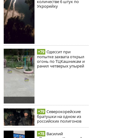
количестве 6 штук по
Укрорейху
+79
Одессит при
попытке захвата открыл
огонь по ТЦКашникам и
ранил четверых упырей
+79
Северокорейские
братушки на одном из
российских полигонов
+78
Василий