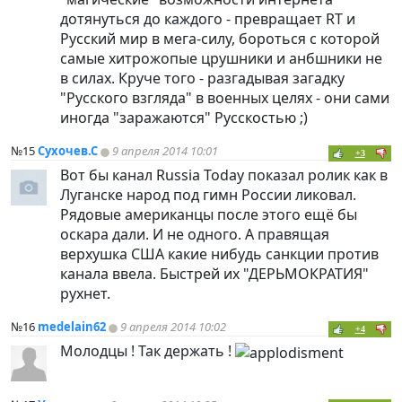
дотянуться до каждого - превращает RT и
Русский мир в мега-силу, бороться с которой
самые хитрожопые црушники и анбшники не
в силах. Круче того - разгадывая загадку
"Русского взгляда" в военных целях - они сами
иногда "заражаются" Русскостью ;)
№15
Сухочев.С
9 апреля 2014 10:01
+3
Вот бы канал Russia Today показал ролик как в
Луганске народ под гимн России ликовал.
Рядовые американцы после этого ещё бы
оскара дали. И не одного. А правящая
верхушка США какие нибудь санкции против
канала ввела. Быстрей их "ДЕРЬМОКРАТИЯ"
рухнет.
№16
medelain62
9 апреля 2014 10:02
+4
Молодцы ! Так держать !