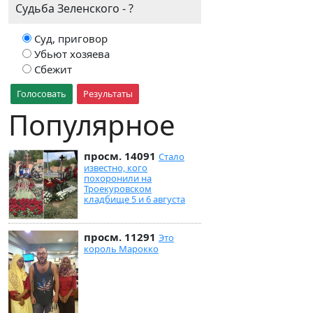
Судьба Зеленского - ?
Суд, приговор
Убьют хозяева
Сбежит
Голосовать
Результаты
Популярное
просм. 14091
Стало
известно, кого
похоронили на
Троекуровском
кладбище 5 и 6 августа
просм. 11291
Это
король Марокко