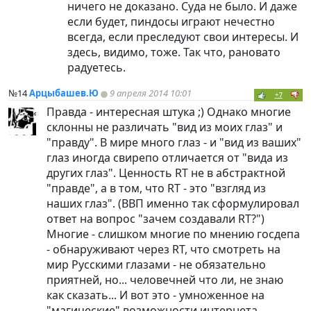
ничего не доказано. Суда не было. И даже
если будет, пиндосы играют нечестно
всегда, если преследуют свои интересы. И
здесь, видимо, тоже. Так что, рановато
радуетесь.
№14
Арцыбашев.Ю
9 апреля 2014 10:01
+7
Правда - интересная штука ;) Однако многие
склонны не различать "вид из моих глаз" и
"правду". В мире много глаз - и "вид из ваших"
глаз иногда свирепо отличается от "вида из
других глаз". Ценность RT не в абстрактной
"правде", а в том, что RT - это "взгляд из
наших глаз". (ВВП именно так сформулировал
ответ на вопрос "зачем создавали RT?")
Многие - слишком многие по мнению госдепа
- обнаруживают через RT, что смотреть на
мир Русскими глазами - не обязательно
приятней, но... человечней что ли, не знаю
как сказать... И вот это - умноженное на
"магические" возможности интернета