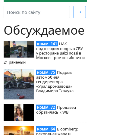
→
Обсуждаемое
комм. 141
НАК
подтвердил подрыв СВУ
у ресторана Balzi Rossi в
Москве: трое погибших и
21 раненый
комм. 75
Подрыв
автомобиля
гендиректора
«Уралдронзавода»
Владимира Ткачука
комм. 72
Продавец
обратилась к WB
комм. 64
Bloomberg:
рекордная жара и