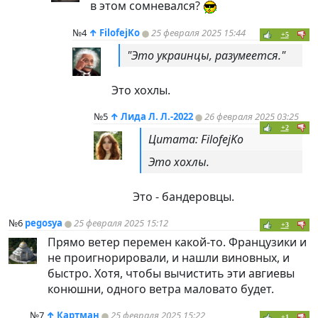
в этом сомневался?
№4
↑
FilofejKo
25 февраля 2025 15:44
+5
"Это украинцы, разумеется."
Это хохлы.
№5
↑
Лида Л. Л.-2022
26 февраля 2025 03:25
+2
Цитата: FilofejKo
Это хохлы.
Это - бандеровцы.
№6
pegosya
25 февраля 2025 15:12
+3
Прямо ветер перемен какой-то. Французики и
не проигнорировали, и нашли виновных, и
быстро. Хотя, чтобы вычистить эти авгиевы
конюшни, одного ветра маловато будет.
№7
↑
Картман
25 февраля 2025 15:22
+1