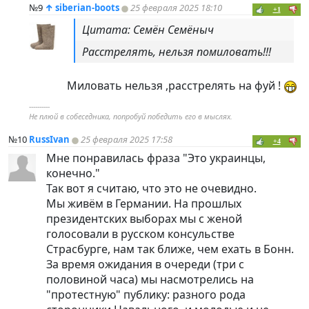
№9
↑
siberian-boots
25 февраля 2025 18:10
+1
Цитата: Семён Семёныч
Расстрелять, нельзя помиловать!!!
Миловать нельзя ,расстрелять на фуй !
----------
Не плюй в собеседника, попробуй победить его в мыслях.
№10
RussIvan
25 февраля 2025 17:58
+4
Мне понравилась фраза "Это украинцы,
конечно."
Так вот я считаю, что это не очевидно.
Мы живём в Германии. На прошлых
президентских выборах мы с женой
голосовали в русском консульстве
Страсбурге, нам так ближе, чем ехать в Бонн.
За время ожидания в очереди (три с
половиной часа) мы насмотрелись на
"протестную" публику: разного рода