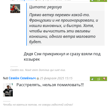
Цитата: pegosya
Прямо ветер перемен какой-то.
Французики и не проигнорировали, и
нашли виновных, и быстро. Хотя,
чтобы вычистить эти авгиевы
конюшни, одного ветра маловато
будет.
Дядя Сэм прикрикнул и сразу взяли под
козырек
----------
Caedite eos. Novit enim Dominus qui sunt eius.
№8
Семён Семёныч
25 февраля 2025 15:15
+5
Расстрелять, нельзя помиловать!!!
----------
Чтобы не каяться потом, не говори гадостей сейчас!