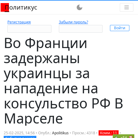
Политикус
dark_mode
Регистрация
Забыли пароль?
Во Франции
задержаны
украинцы за
нападение на
консульство РФ В
Марселе
25-02-2025, 14:56 • Опубл.:
Apolitikus
• Просм.: 4318 •
Комм.: 11
•
+54