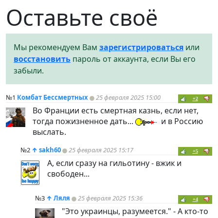
Оставьте своё
Мы рекомендуем Вам
зарегистрироваться
или
восстановить
пароль от аккаунта, если Вы его
забыли.
№1
Комбат Бессмертных
25 февраля 2025 15:00
+2
Во Франции есть смертная казнь, если нет,
тогда пожизненное дать...
и в Россию
выслать.
№2
↑
sakh60
25 февраля 2025 15:17
+5
А, если сразу на гильотину - вжик и
свободен...
№3
↑
Ляля
25 февраля 2025 15:36
+4
"Это украинцы, разумеется." - А кто-то