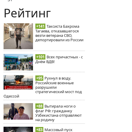
Рейтинг
+141
Таксиста Бахрома
Тагаева, отказавшегося
везти ветерана СВО,
депортировали из России
+101
Всех причастных - с
Днём ВДВ!
+95
Рухнул в воду.
Российские военные
разрушили
стратегический мост под
Одессой
+88
Вытирала ноги о
флаг РФ: гражданку
Узбекистана отправляют
на родину
+83
Массовый пуск