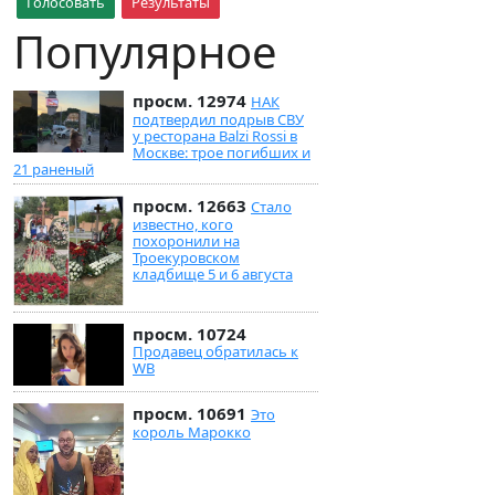
Голосовать
Результаты
Популярное
просм. 12974
НАК
подтвердил подрыв СВУ
у ресторана Balzi Rossi в
Москве: трое погибших и
21 раненый
просм. 12663
Стало
известно, кого
похоронили на
Троекуровском
кладбище 5 и 6 августа
просм. 10724
Продавец обратилась к
WB
просм. 10691
Это
король Марокко