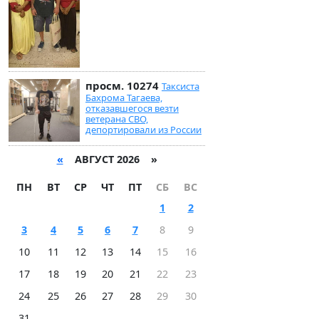
просм. 10274
Таксиста
Бахрома Тагаева,
отказавшегося везти
ветерана СВО,
депортировали из России
«
АВГУСТ 2026 »
ПН
ВТ
СР
ЧТ
ПТ
СБ
ВС
1
2
3
4
5
6
7
8
9
10
11
12
13
14
15
16
17
18
19
20
21
22
23
24
25
26
27
28
29
30
31