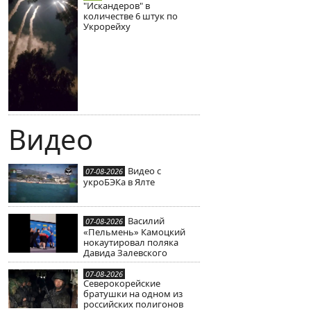
"Искандеров" в
количестве 6 штук по
Укрорейху
Видео
Видео с
07-08-2026
укроБЭКа в Ялте
Василий
07-08-2026
«Пельмень» Камоцкий
нокаутировал поляка
Давида Залевского
07-08-2026
Северокорейские
братушки на одном из
российских полигонов