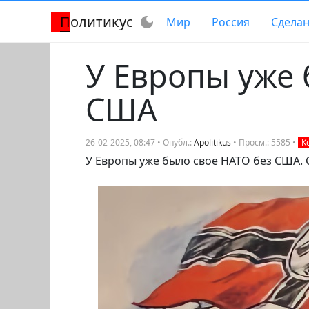
Политикус
dark_mode
Мир
Россия
Сделан
У Европы уже 
США
26-02-2025, 08:47 • Опубл.:
Apolitikus
• Просм.: 5585 •
К
У Европы уже было свое НАТО без США. 