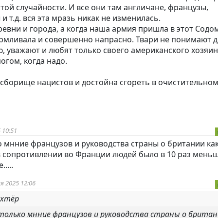
той случайности. И все они там англичане, французы,
и т.д. вся эта мразь никак не изменилась.
ревни и города, а когда наша армия пришла в этот Содом
рмливала и совершенно напрасно. Твари не понимают д
ю, уважают и любят только своего американского хозяи
огом, когда надо.
а сборище нацистов и достойна сгореть в очистительно
 10:51
о мнние французов и руководства страны о британии как
в сопротивлении во Франции людей было в 10 раз меньш
....
я 2025 12:06
ахтёр
 только мнние французов и руководства страны о британ