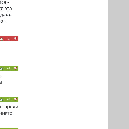
ся -
я эта
 даже
 ..
-1
+6
и
м
+4
 сгорели
никто