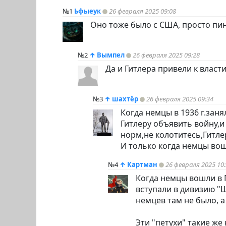
№1
Ьфыеук
26 февраля 2025 09:08
Оно тоже было с США, просто
пи
№2
↑
Вымпел
26 февраля 2025 09:28
Да и Гитлера привели к власт
№3
↑
шахтёр
26 февраля 2025 09:34
Когда немцы в 1936 г.зан
Гитлеру объявить войну,и
норм,не колотитесь,Гитле
И только когда немцы вош
№4
↑
Картман
26 февраля 2025 10
Когда немцы вошли в 
вступали в дивизию "Ш
немцев там не было, 
Эти "петухи" такие же