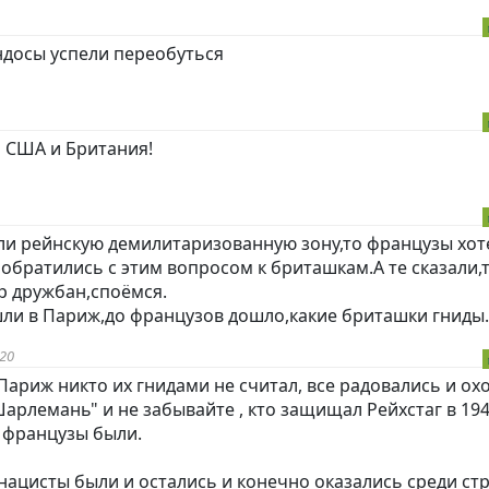
ндoc
ы успели переобуться
и США и Британия!
яли рейнскую демилитаризованную зону,то французы хот
 обратились с этим вопросом к бриташкам.А те сказали,
р дружбан,споёмся.
ли в Париж,до французов дошло,какие бриташки гниды...
:20
Париж никто их гнидами не считал, все радовались и ох
арлемань" и не забывайте , кто защищал Рейхстаг в 194
а французы были.
 нацисты были и остались и конечно оказались среди ст