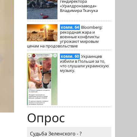
гендиректора
«Уралдронзавода»
Владимира Ткачука
комм. 64
Bloomberg:
рекордная жара и
военные конфликты
угрожают мировым
ценам на продовольствие
комм. 60
Украинцев
избили в Польше за то,
что слушали украинскую
музыку.
Опрос
Судьба Зеленского - ?