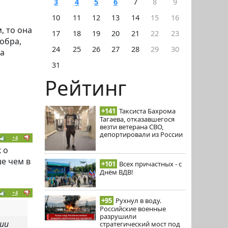
3
4
5
6
7
8
9
10
11
12
13
14
15
16
, то она
17
18
19
20
21
22
23
обра,
24
25
26
27
28
29
30
на
31
Рейтинг
м
+141
Таксиста Бахрома
Тагаева, отказавшегося
везти ветерана СВО,
депортировали из России
+4
 о
е чем в
+101
Всех причастных - с
Днём ВДВ!
+4
+95
Рухнул в воду.
Российские военные
разрушили
ии
стратегический мост под