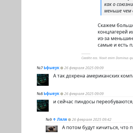
как о союзн
меньше чем в
Скажем больше
концлагерей и
из-за меньшин
самые и есть п
----------
Caedite eos. Novit enim Dominus qui
№7
Ьфыеук
26 февраля 2025 09:09
А так дохрена американских ком
№8
Ьфыеук
26 февраля 2025 09:09
и сейчас
пиндoc
ы переобуваются,
№9
↑
Ляля
26 февраля 2025 09:42
А потом будут кичиться, что