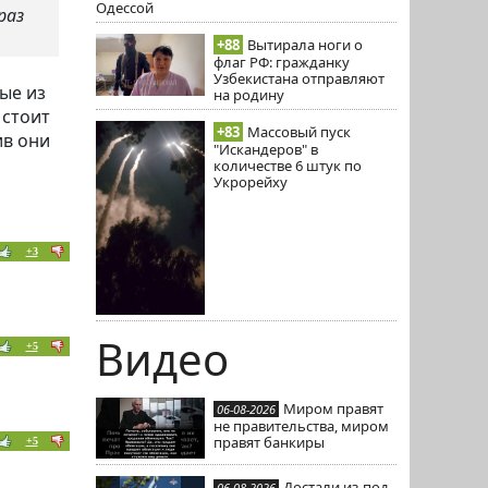
Одессой
раз
+88
Вытирала ноги о
флаг РФ: гражданку
Узбекистана отправляют
ые из
на родину
 стоит
+83
Массовый пуск
ив они
"Искандеров" в
количестве 6 штук по
Укрорейху
+3
Видео
+5
Миром правят
06-08-2026
не правительства, миром
правят банкиры
+5
Достали из-под
06-08-2026