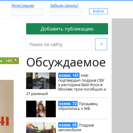
Регистрация
Забыли пароль?
Добавить публикацию
→
Обсуждаемое
+45
комм. 141
НАК
подтвердил подрыв СВУ
у ресторана Balzi Rossi в
Москве: трое погибших и
21 раненый
комм. 72
Продавец
обратилась к WB
комм. 65
Подрыв
автомобиля