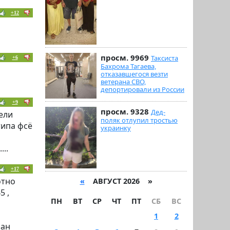
+12
просм. 9969
Таксиста
+6
Бахрома Тагаева,
отказавшегося везти
ветерана СВО,
депортировали из России
+9
просм. 9328
Дед-
ели
поляк отлупил тростью
типа фсё
украинку
..
+17
отно
«
АВГУСТ 2026 »
5 ,
ПН
ВТ
СР
ЧТ
ПТ
СБ
ВС
1
2
ран