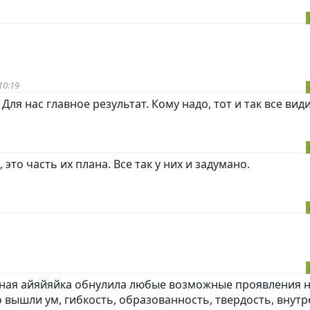
10:19
Для нас главное результат. Кому надо, тот и так все види
это часть их плана. Все так у них и задумано.
рная айяйяйка обнулила любые возможные проявления 
 вышли ум, гибкость, образованность, твердость, внут