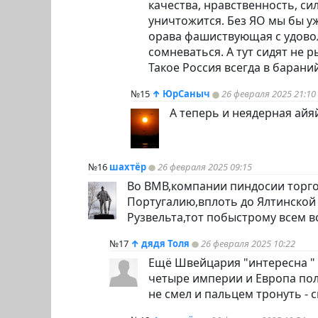
качества, нравственность, сил
уничтожится. Без ЯО мы бы уж
орава фашиствующая с удовол
сомневаться. А тут сидят не р
Такое Россия всегда в бараний
№15
↑
ЮрСаныч
26 февраля 2025 21:10
А теперь и неядерная айя
№16
шахтёр
26 февраля 2025 09:15
Во ВМВ,компании
пиндoc
ии торг
Португалию,вплоть до Ялтинской 
Рузвельта,тот побыстрому всем в
№17
↑
дядя Толя
26 февраля 2025 10:22
Ещё Швейцария "интересна " с
четыре империи и Европа пол
не смел и пальцем тронуть - 