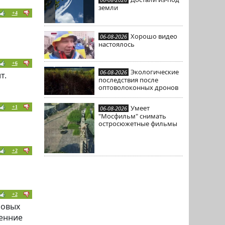
земли
+4
Хорошо видео
06-08-2026
настоялось
+6
Экологические
06-08-2026
т.
последствия после
оптоволоконных дронов
Умеет
+1
06-08-2026
"Мосфильм" снимать
остросюжетные фильмы
+2
+2
новых
ренние