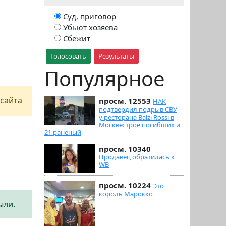
Суд, приговор
Убьют хозяева
Сбежит
Голосовать
Результаты
Популярное
сайта
просм. 12553
НАК
подтвердил подрыв СВУ
у ресторана Balzi Rossi в
Москве: трое погибших и
21 раненый
просм. 10340
Продавец обратилась к
WB
просм. 10224
Это
король Марокко
ыли.