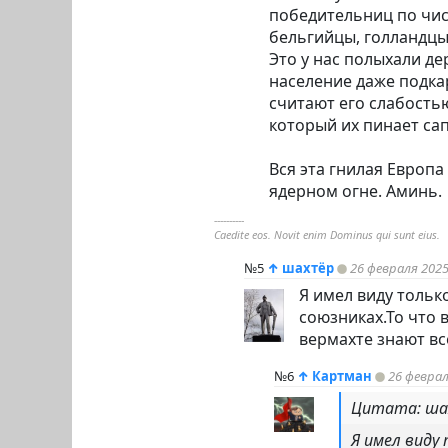
победительниц по чис
бельгийцы, голландцы 
Это у нас полыхали де
население даже подка
считают его слабость
который их пинает сап
Вся эта гнилая Европ
ядерном огне. Аминь.
----------
Caedite eos. Novit enim Dominus qui sunt eius.
№5
↑
шахтёр
26 февраля 2025
Я имел виду тольк
союзниках.То что 
вермахте знают все.
№6
↑
Картман
26 феврал
Цитата: ш
Я имел виду