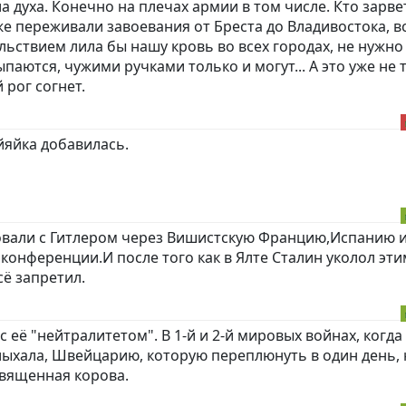
а духа. Конечно на плечах армии в том числе. Кто зарвет
е переживали завоевания от Бреста до Владивостока, вс
ьствием лила бы нашу кровь во всех городах, не нужно
ыпаются, чужими ручками только и могут... А это уже не то
 рог согнет.
йяйка добавилась.
овали с Гитлером через Вишистскую Францию,Испанию 
конференции.И после того как в Ялте Сталин уколол эти
сё запретил.
 её "нейтралитетом". В 1-й и 2-й мировых войнах, когда
ыхала, Швейцарию, которую переплюнуть в один день, 
священная корова.