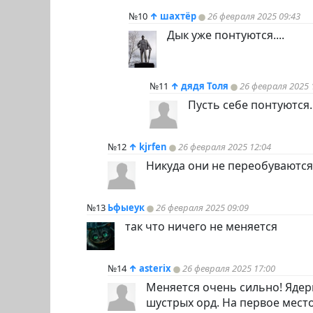
№10
↑
шахтёр
26 февраля 2025 09:43
Дык уже понтуются....
№11
↑
дядя Толя
26 февраля 2025 
Пусть себе понтуются. 
№12
↑
kjrfen
26 февраля 2025 12:04
Никуда они не переобуваются, 
№13
Ьфыеук
26 февраля 2025 09:09
так что ничего не меняется
№14
↑
asterix
26 февраля 2025 17:00
Меняется очень сильно! Яде
шустрых орд. На первое место