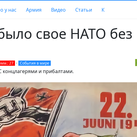
о у нас
Армия
Видео
Статьи
К
было свое НАТО без
омм.: 27
•
События в мире
С концлагерями и прибалтами.