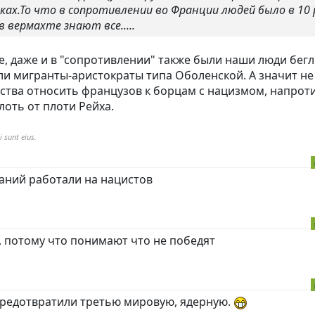
иках.То что в сопротивлении во Франции людей было в 10 
 вермахте знают все.....
, даже и в "сопротивлении" также были наши люди бегл
ли мигранты-аристократы типа Оболенской. А значит не
ства относить французов к борцам с нацизмом, напрот
лоть от плоти Рейха.
 sunt eius.
паний работали на нацистов
 потому что понимают что не победят
 предотвратили третью мировую, ядерную.