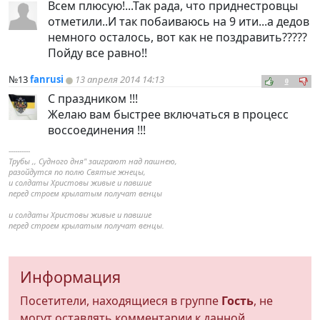
Всем плюсую!...Так рада, что приднестровцы
отметили..И так побаиваюсь на 9 ити...а дедов
немного осталось, вот как не поздравить?????
Пойду все равно!!
№13
fanrusi
13 апреля 2014 14:13
0
С праздником !!!
Желаю вам быстрее включаться в процесс
воссоединения !!!
----------
Трубы ,, Судного дня" заиграют над пашнею,
разойдутся по полю Святые жнецы,
и солдаты Христовы живые и павшие
перед строем крылатым получат венцы
и солдаты Христовы живые и павшие
перед строем крылатым получат венцы.
Информация
Посетители, находящиеся в группе
Гость
, не
могут оставлять комментарии к данной