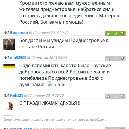
Кроме этого желаю вам, мужественным
жителям приднестровья, набраться сил и
готовить дальше воссоединение с Матерью-
Россией. Бог вам в помощь!
№2
Вольный
12 апреля 2014 20:12
+2
Бог даст и мы увидим Приднестровье в
составе России.
№3
dm98900
12 апреля 2014 20:20
0
Надо вспоминать как это было - русские
добровольцы со всей России воевали и
погибали за Приднестровье в боях с
румынами!!!
№4
Reks21
12 апреля 2014 20:20
0
С ПРАЗДНИКАМИ ДРУЗЬЯ !!!
----------
Самая страшная психологическая атака – это матросы на зебрах .