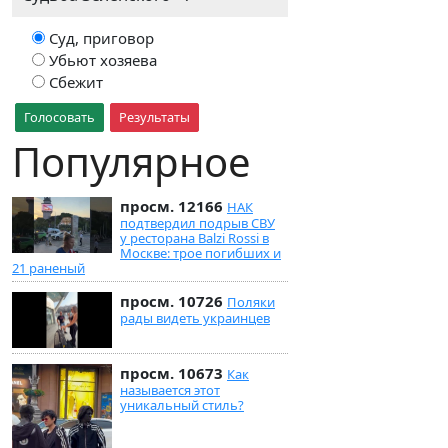
Суд, приговор
Убьют хозяева
Сбежит
Голосовать
Результаты
Популярное
просм. 12166
НАК
подтвердил подрыв СВУ
у ресторана Balzi Rossi в
Москве: трое погибших и
21 раненый
просм. 10726
Поляки
рады видеть украинцев
просм. 10673
Как
называется этот
уникальный стиль?