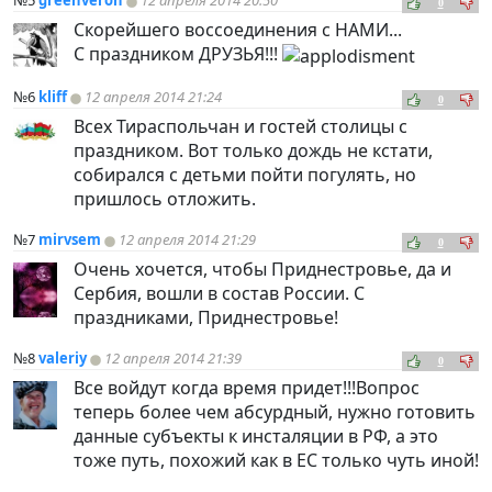
№5
greenveron
12 апреля 2014 20:50
0
Скорейшего воссоединения с НАМИ...
С праздником ДРУЗЬЯ!!!
№6
kliff
12 апреля 2014 21:24
0
Всех Тираспольчан и гостей столицы с
праздником. Вот только дождь не кстати,
собирался с детьми пойти погулять, но
пришлось отложить.
№7
mirvsem
12 апреля 2014 21:29
0
Очень хочется, чтобы Приднестровье, да и
Сербия, вошли в состав России. С
праздниками, Приднестровье!
№8
valeriy
12 апреля 2014 21:39
0
Все войдут когда время придет!!!Вопрос
теперь более чем абсурдный, нужно готовить
данные субъекты к инсталяции в РФ, а это
тоже путь, похожий как в ЕС только чуть иной!