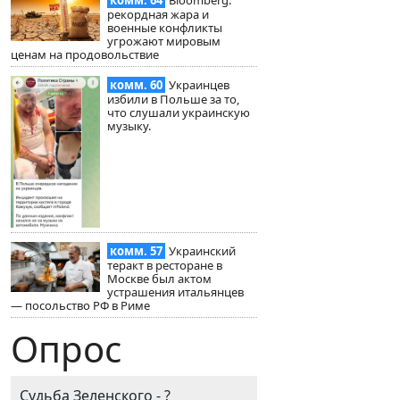
комм. 64
Bloomberg:
рекордная жара и
военные конфликты
угрожают мировым
ценам на продовольствие
комм. 60
Украинцев
избили в Польше за то,
что слушали украинскую
музыку.
комм. 57
Украинский
теракт в ресторане в
Москве был актом
устрашения итальянцев
— посольство РФ в Риме
Опрос
Судьба Зеленского - ?